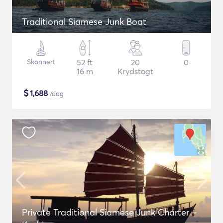
Traditional Siamese Junk Boat
Skonnert
52 ft
20
0
16 m
Krydstogt
$
1,688
/dag
Private Traditional Siamese Junk Charter –