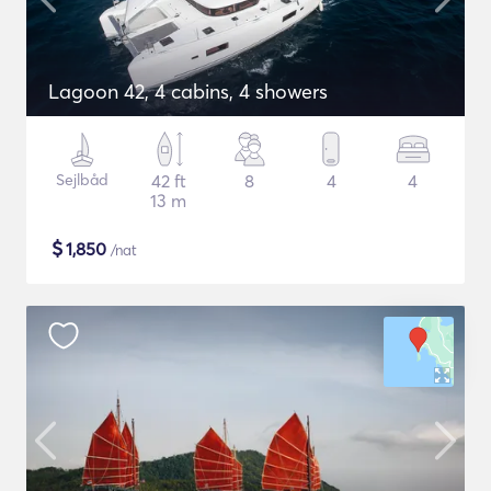
Lagoon 42, 4 cabins, 4 showers
Sejlbåd
42 ft
8
4
4
13 m
$
1,850
/nat