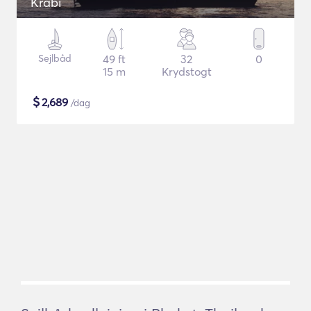
Krabi
Sejlbåd
49 ft
32
0
15 m
Krydstogt
$
2,689
/dag