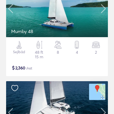
Mumby 48
Sejlbåd
48 ft
8
4
2
15 m
$
2,360
/nat