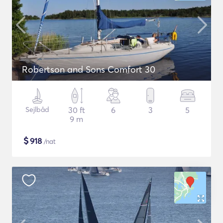
Robertson and Sons Comfort 30
Sejlbåd
30 ft
6
3
5
9 m
$
918
/nat