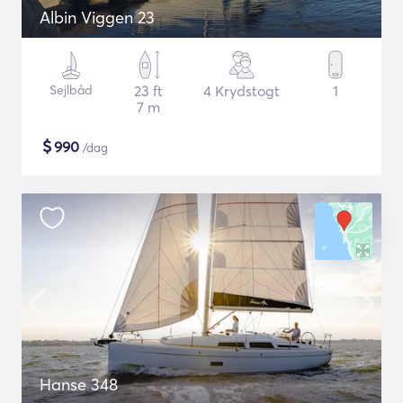
Albin Viggen 23
Sejlbåd
23 ft
4 Krydstogt
1
7 m
$
990
/dag
Hanse 348