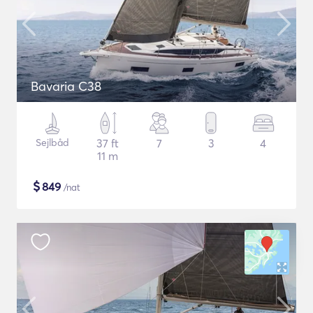
Bavaria C38
Sejlbåd
37 ft
7
3
4
11 m
$
849
/nat