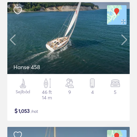
Hanse 458
Sejlbåd
46 ft
9
4
5
14 m
$
1,053
/nat