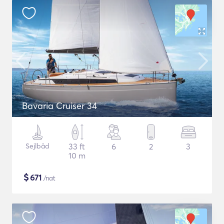
Bavaria Cruiser 34
Sejlbåd
33 ft
6
2
3
10 m
$
671
/nat