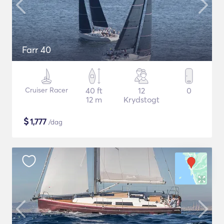
Farr 40
Cruiser Racer
40 ft
12
0
12 m
Krydstogt
$
1,777
/dag