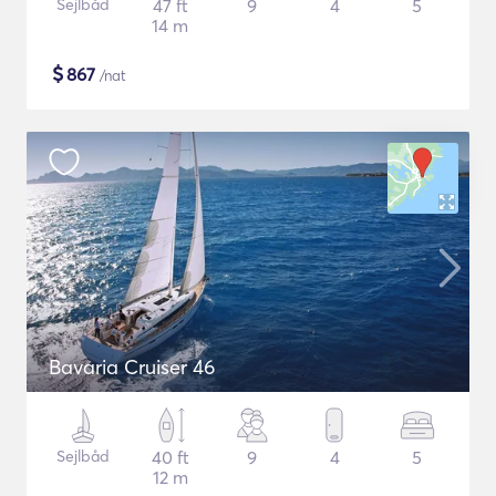
Sejlbåd
47 ft
9
4
5
14 m
$
867
/nat
Bavaria Cruiser 46
Sejlbåd
40 ft
9
4
5
12 m