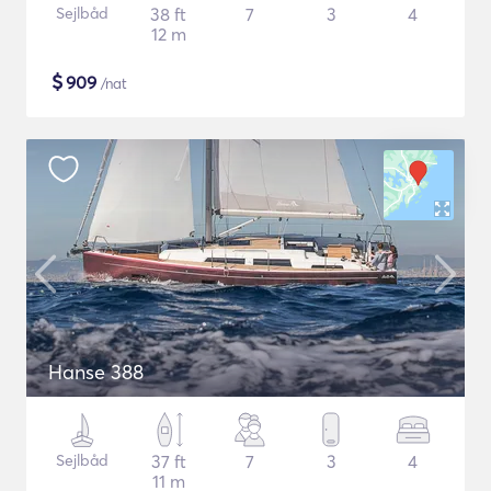
Sejlbåd
38 ft
7
3
4
12 m
$
909
/nat
Hanse 388
Sejlbåd
37 ft
7
3
4
11 m