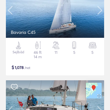
Bavaria C45
Sejlbåd
46 ft
11
5
5
14 m
$
1,078
/nat