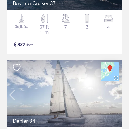
Bavaria Cruiser 37
Sejlbåd
37 ft
7
3
4
11 m
$
832
/nat
Dehler 34