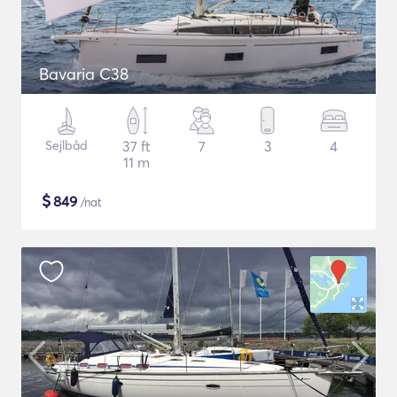
Bavaria C38
Sejlbåd
37 ft
7
3
4
11 m
$
849
/nat