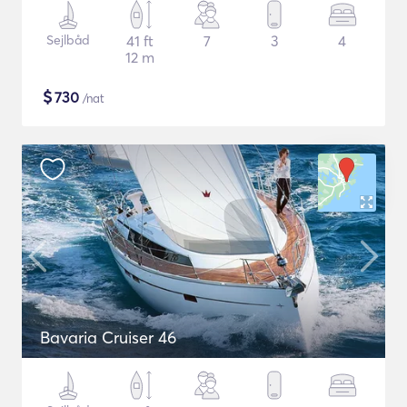
Sejlbåd
41 ft
7
3
4
12 m
$
730
/nat
Bavaria Cruiser 46