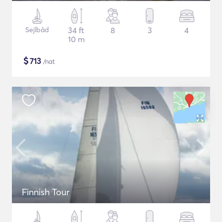
Sejlbåd
34 ft
8
3
4
10 m
$
713
/nat
Finnish Tour