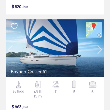
$
820
/nat
Bavaria Cruiser 51
Sejlbåd
49 ft
11
5
6
15 m
$
863
/nat