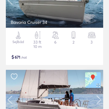
Bavaria Cruiser 34
Sejlbåd
33 ft
6
2
3
10 m
$
671
/nat