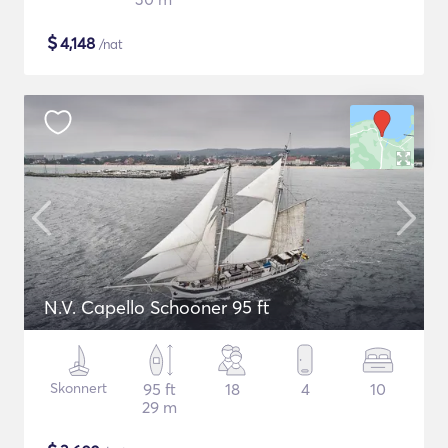
$
4,148
/nat
N.V. Capello Schooner 95 ft
Skonnert
95 ft
18
4
10
29 m