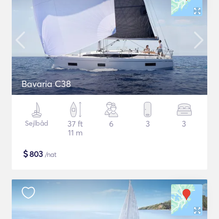
Bavaria C38
Sejlbåd
37 ft
6
3
3
11 m
$
803
/nat