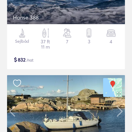
Hanse 388
Sejlbåd
37 ft
7
3
4
11 m
$
832
/nat