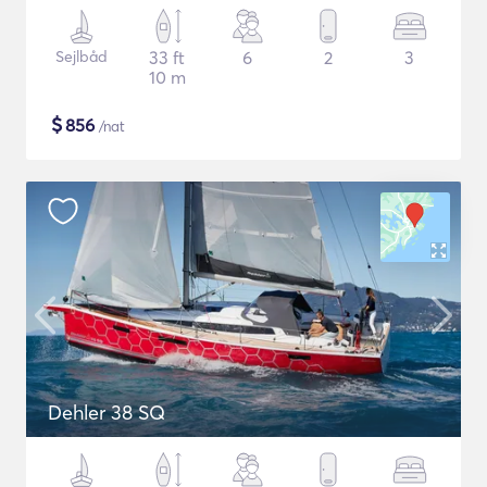
Sejlbåd
33 ft
6
2
3
10 m
$
856
/nat
Dehler 38 SQ