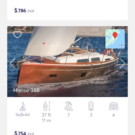
$
786
/nat
Hanse 388
Sejlbåd
37 ft
7
3
4
11 m
$
754
/nat