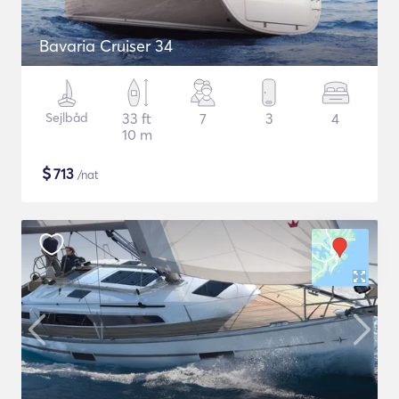
Bavaria Cruiser 34
Sejlbåd
33 ft
7
3
4
10 m
$
713
/nat