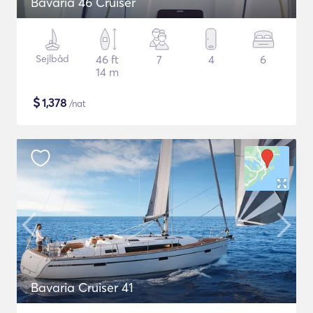
Bavaria 46 Cruiser
Sejlbåd
46 ft
7
4
6
14 m
$
1,378
/nat
Bavaria Cruiser 41