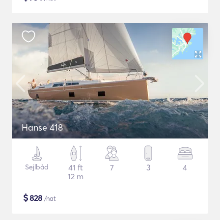
Hanse 418
Sejlbåd
41 ft
7
3
4
12 m
$
828
/nat