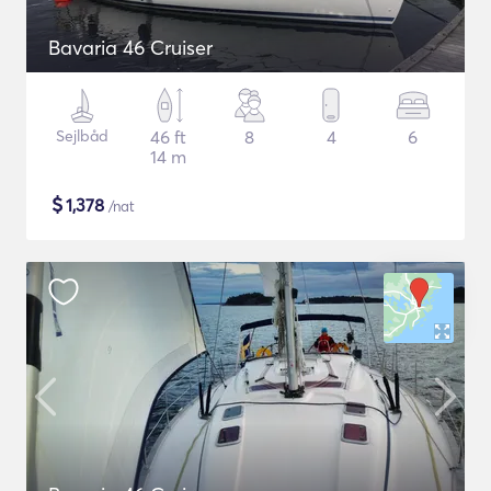
Bavaria 46 Cruiser
Sejlbåd
46 ft
8
4
6
14 m
$
1,378
/nat