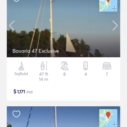
Bavaria 47 Exclusive
Sejlbåd
47 ft
8
4
7
14 m
$
1,171
/nat