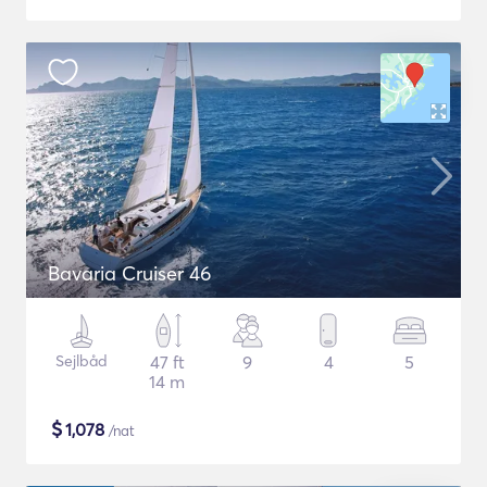
Bavaria Cruiser 46
Sejlbåd
47 ft
9
4
5
14 m
$
1,078
/nat