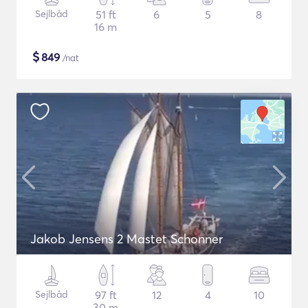
Sejlbåd
51 ft
6
5
8
16 m
$
849
/nat
Jakob Jensens 2 Mastet Schonner
Sejlbåd
97 ft
12
4
10
30 m