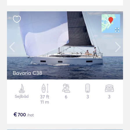
Bavaria C38
Sejlbåd
37 ft
6
3
3
11 m
€
700
/nat