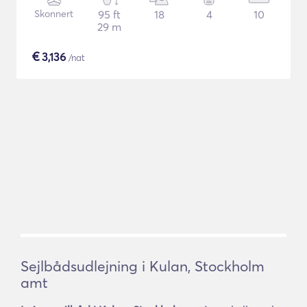
Skonnert
95 ft
18
4
10
29 m
€
3,136
/nat
Sejlbådsudlejning i Kulan, Stockholm
amt