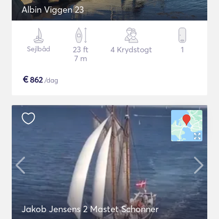
Albin Viggen 23
Sejlbåd
23 ft
4 Krydstogt
1
7 m
€
862
/dag
Jakob Jensens 2 Mastet Schonner