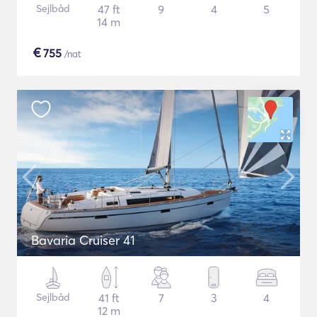
Sejlbåd
47 ft
9
4
5
14 m
€
755
/nat
Bavaria Cruiser 41
Sejlbåd
41 ft
7
3
4
12 m