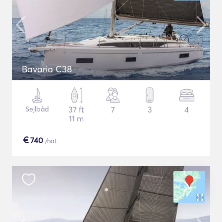
Bavaria C38
Sejlbåd
37 ft
7
3
4
11 m
€
740
/nat