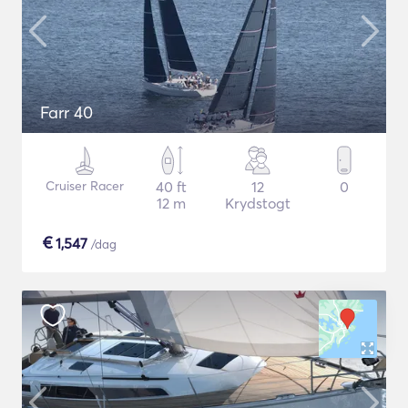
Farr 40
Cruiser Racer
40 ft
12
0
12 m
Krydstogt
€
1,547
/dag