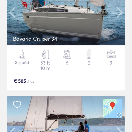
Bavaria Cruiser 34
Sejlbåd
33 ft
6
2
3
10 m
€
585
/nat