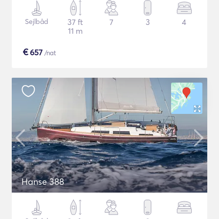
Sejlbåd
37 ft
7
3
4
11 m
€
657
/nat
Hanse 388