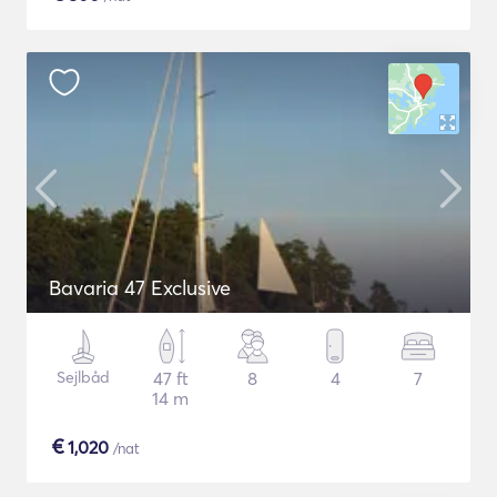
Bavaria 47 Exclusive
Sejlbåd
47 ft
8
4
7
14 m
€
1,020
/nat