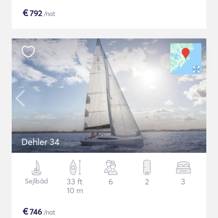
€
792
/nat
Dehler 34
Sejlbåd
33 ft
6
2
3
10 m
€
746
/nat