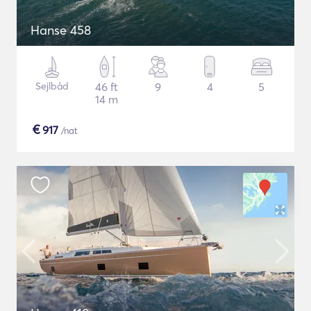
Hanse 458
Sejlbåd
46 ft
9
4
5
14 m
€
917
/nat