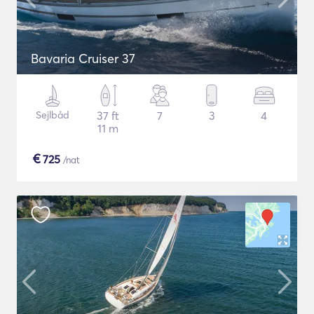
Bavaria Cruiser 37
Sejlbåd
37 ft
7
3
4
11 m
€
725
/nat