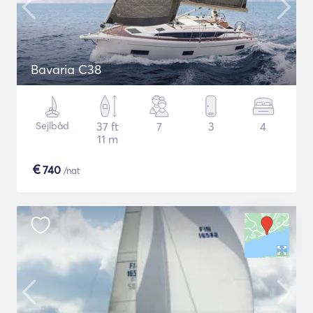
Bavaria C38
Sejlbåd
37 ft
7
3
4
11 m
€
740
/nat