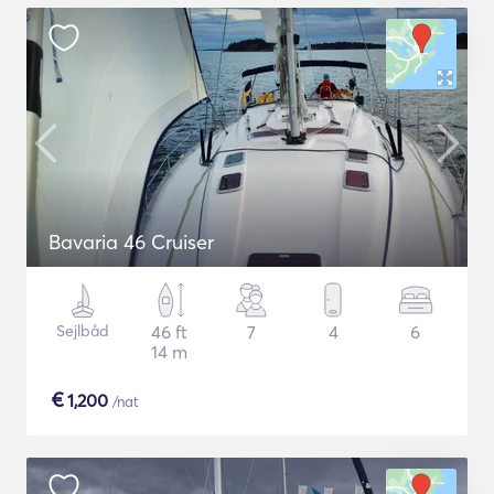
Bavaria 46 Cruiser
Sejlbåd
46 ft
7
4
6
14 m
€
1,200
/nat