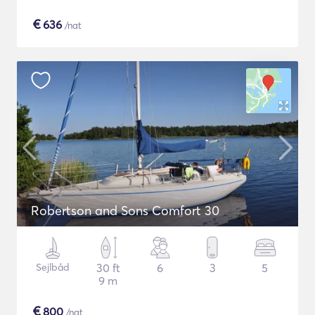
€
636
/nat
Robertson and Sons Comfort 30
Sejlbåd
30 ft
6
3
5
9 m
€
800
/nat