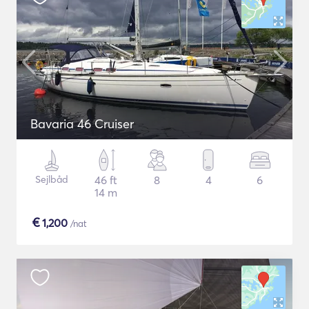
Bavaria 46 Cruiser
Sejlbåd
46 ft
8
4
6
14 m
€
1,200
/nat