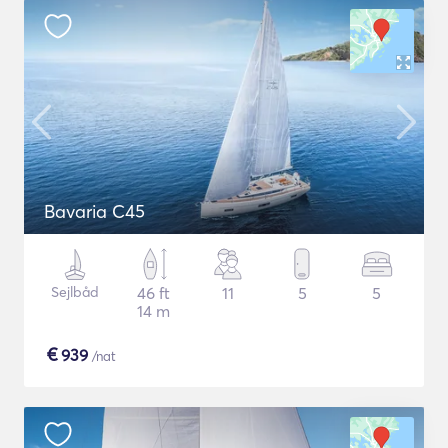
Bavaria C45
Sejlbåd
46 ft
11
5
5
14 m
€
939
/nat