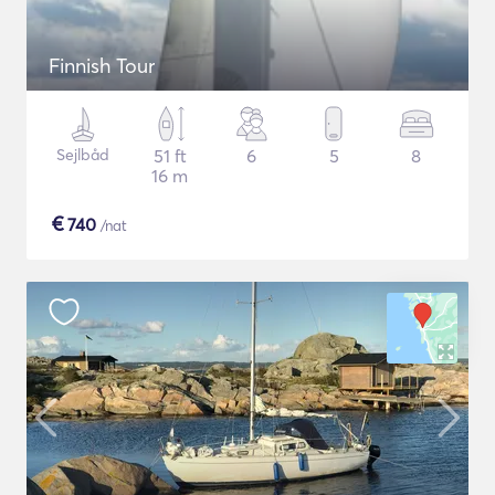
Finnish Tour
Sejlbåd
51 ft
6
5
8
16 m
€
740
/nat