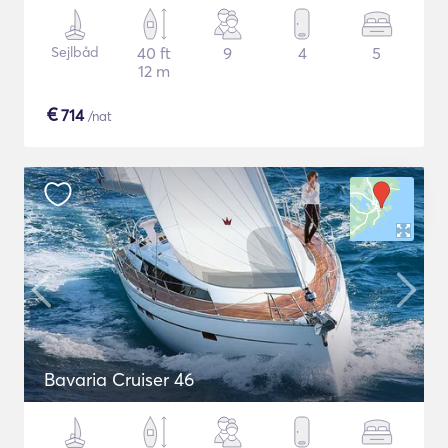
Sejlbåd
40 ft
9
4
5
12 m
€
714
/nat
Bavaria Cruiser 46