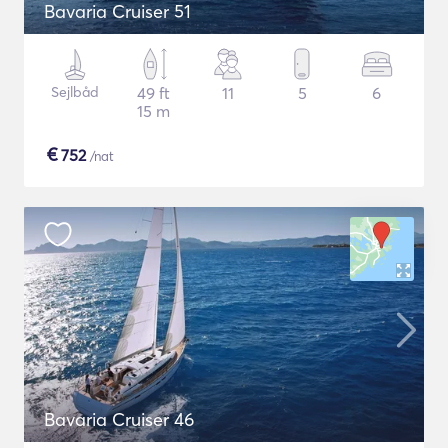
Bavaria Cruiser 51
Sejlbåd
49 ft
11
5
6
15 m
€
752
/nat
Bavaria Cruiser 46