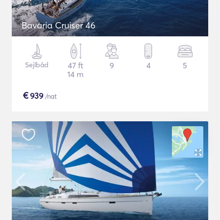
Bavaria Cruiser 46
Sejlbåd
47 ft
9
4
5
14 m
€
939
/nat