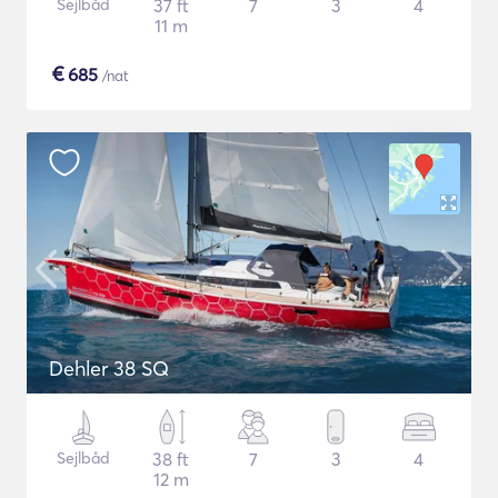
Sejlbåd
37 ft
7
3
4
11 m
€
685
/nat
Dehler 38 SQ
Sejlbåd
38 ft
7
3
4
12 m