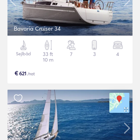
Bavaria Cruiser 34
Sejlbåd
33 ft
7
3
4
10 m
€
621
/nat