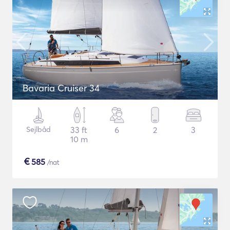
Bavaria Cruiser 34
Sejlbåd
33 ft
6
2
3
10 m
€
585
/nat