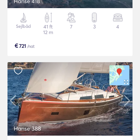
Hanse 418
Sejlbåd
41 ft
7
3
4
12 m
€
721
/nat
Hanse 388