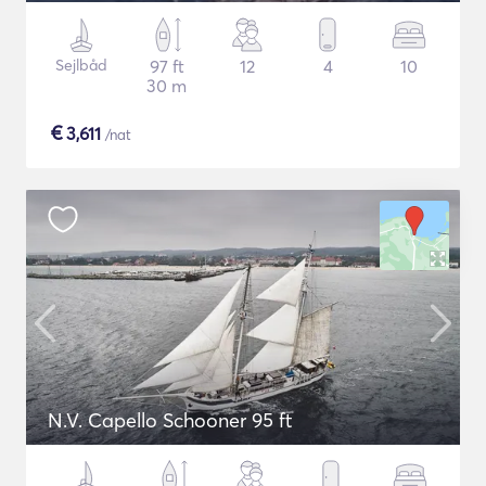
Sejlbåd
97 ft
12
4
10
30 m
€
3,611
/nat
N.V. Capello Schooner 95 ft