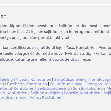
ien
den skipper til den laveste pris. Sejlbåde er den mest økonom
dda til en fest. At leje en sejlbåd er en fremragende måde a
ventyr, er sejlads den perfekte aktivitet.
kun certificerede sejlbåde til leje i Yuso, Kantabrien. Find 
ntuelle spørgsmål, du måtte have. Hvis du stadig ikke kan bes
ejlbåde, katamaraner eller motorbåde til din rejse.
lejning i Viveda, Kantabrien
|
Sejlbådsudlejning i Torrelaveg
ng i Escobedo, Kantabrien
|
Sejlbådsudlejning i Obregon, Kan
vellanal, Kantabrien
|
Sejlbådsudlejning i San Bartolomé de M
ejo, Kantabrien
|
Sejlbådsudlejning i Ancillo, Kantabrien
|
Sejl
lbådsudlejning i Adino, Kantabrien