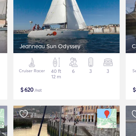
Jeanneau Sun Odyssey
C
Cruiser Racer
40 ft
6
3
3
S
12 m
$
620
/nat