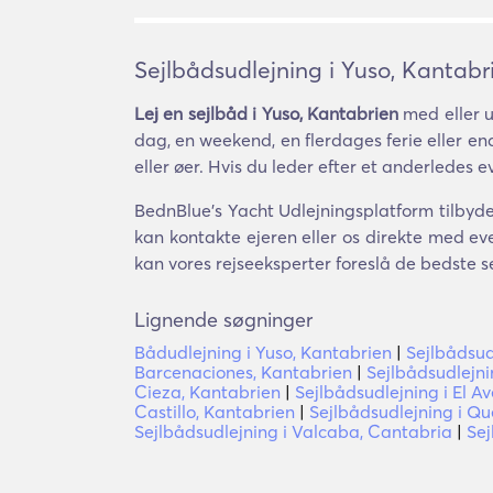
Sejlbådsudlejning i Yuso, Kantabr
Lej en sejlbåd i Yuso, Kantabrien
med eller u
dag, en weekend, en flerdages ferie eller en
eller øer. Hvis du leder efter et anderledes e
BednBlue's Yacht Udlejningsplatform tilbyder 
kan kontakte ejeren eller os direkte med eve
kan vores rejseeksperter foreslå de bedste s
Lignende søgninger
Bådudlejning i Yuso, Kantabrien
|
Sejlbådsud
Barcenaciones, Kantabrien
|
Sejlbådsudlejni
Cieza, Kantabrien
|
Sejlbådsudlejning i El A
Castillo, Kantabrien
|
Sejlbådsudlejning i Qu
Sejlbådsudlejning i Valcaba, Cantabria
|
Sej