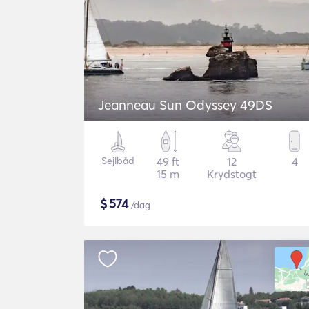
Jeanneau Sun Odyssey 49DS
Sejlbåd
49 ft
12
4
15 m
Krydstogt
$
574
/dag