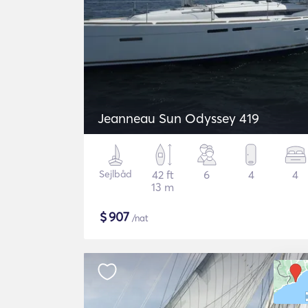
Jeanneau Sun Odyssey 419
Sejlbåd
42 ft
6
4
4
13 m
$
907
/nat