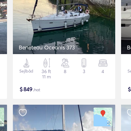
Beneteau Oceanis 373
B
Sejlbåd
36 ft
8
3
4
S
11 m
$
849
/nat