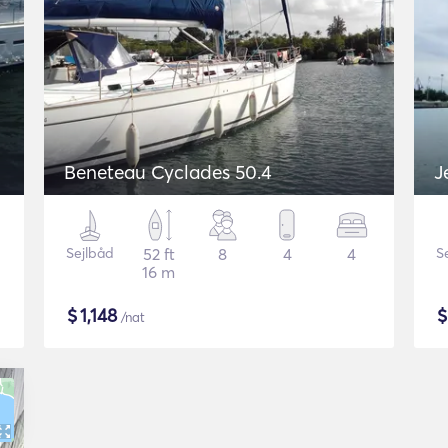
Beneteau Cyclades 50.4
J
Sejlbåd
52 ft
8
4
4
S
16 m
$
1,148
/nat