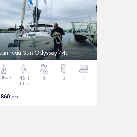
eanneau Sun Odyssey 449
ejlbåd
46 ft
6
3
4
14 m
$
860
/nat