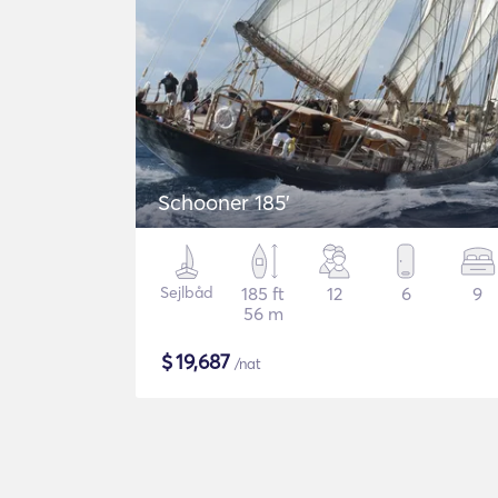
Schooner 185'
Sejlbåd
185 ft
12
6
9
56 m
$
19,687
/nat