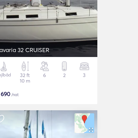
avaria 32 CRUISER
ejlbåd
32 ft
6
2
3
10 m
$
690
/nat