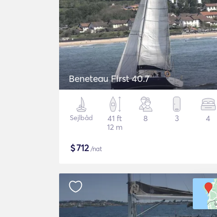
Beneteau First 40.7
Sejlbåd
41 ft
8
3
4
12 m
$
712
/nat