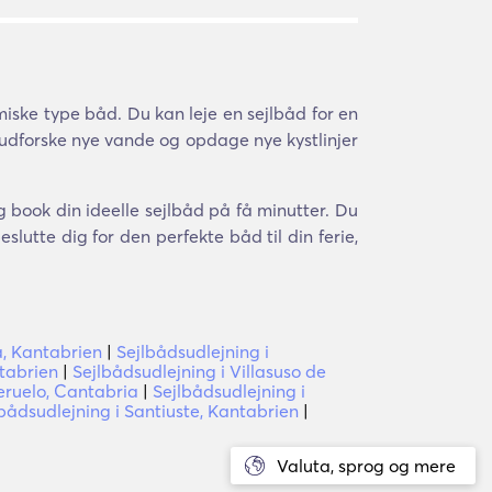
iske type båd. Du kan leje en sejlbåd for en
t udforske nye vande og opdage nye kystlinjer
og book din ideelle sejlbåd på få minutter. Du
lutte dig for den perfekte båd til din ferie,
a, Kantabrien
|
Sejlbådsudlejning i
tabrien
|
Sejlbådsudlejning i Villasuso de
eruelo, Cantabria
|
Sejlbådsudlejning i
bådsudlejning i Santiuste, Kantabrien
|
Valuta, sprog og mere