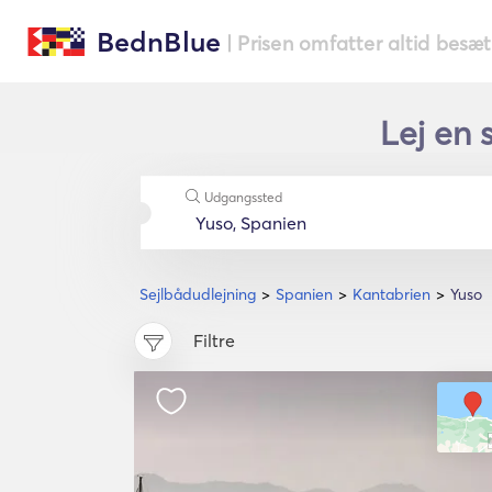
BednBlue
| Prisen omfatter altid besæ
Lej en 
Udgangssted
Sejlbådudlejning
Spanien
Kantabrien
Yuso
Filtre