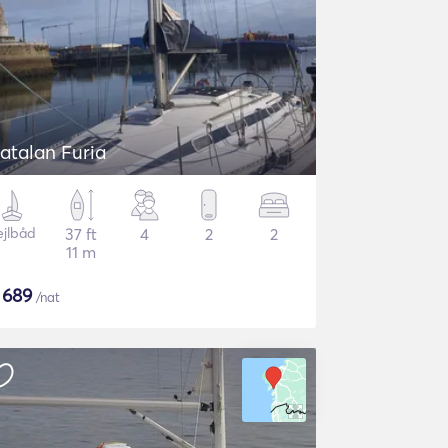
atalan Furia
ejlbåd
37 ft
4
2
2
11 m
$
689
/nat