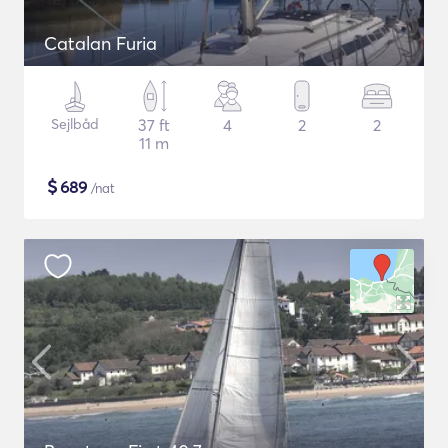
Catalan Furia
Sejlbåd
37 ft
4
2
2
11 m
$
689
/nat