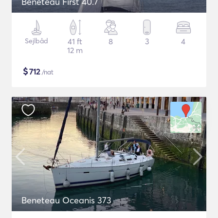
Beneteau First 40.7
Sejlbåd
41 ft
8
3
4
12 m
$
712
/nat
Beneteau Oceanis 373