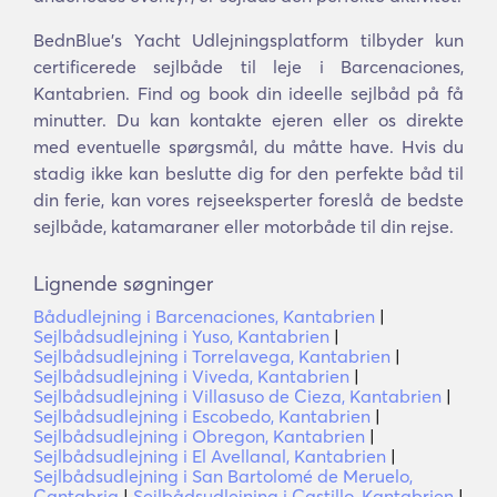
BednBlue's Yacht Udlejningsplatform tilbyder kun
certificerede sejlbåde til leje i Barcenaciones,
Kantabrien. Find og book din ideelle sejlbåd på få
minutter. Du kan kontakte ejeren eller os direkte
med eventuelle spørgsmål, du måtte have. Hvis du
stadig ikke kan beslutte dig for den perfekte båd til
din ferie, kan vores rejseeksperter foreslå de bedste
sejlbåde, katamaraner eller motorbåde til din rejse.
Lignende søgninger
Bådudlejning i Barcenaciones, Kantabrien
|
Sejlbådsudlejning i Yuso, Kantabrien
|
Sejlbådsudlejning i Torrelavega, Kantabrien
|
Sejlbådsudlejning i Viveda, Kantabrien
|
Sejlbådsudlejning i Villasuso de Cieza, Kantabrien
|
Sejlbådsudlejning i Escobedo, Kantabrien
|
Sejlbådsudlejning i Obregon, Kantabrien
|
Sejlbådsudlejning i El Avellanal, Kantabrien
|
Sejlbådsudlejning i San Bartolomé de Meruelo,
Cantabria
|
Sejlbådsudlejning i Castillo, Kantabrien
|