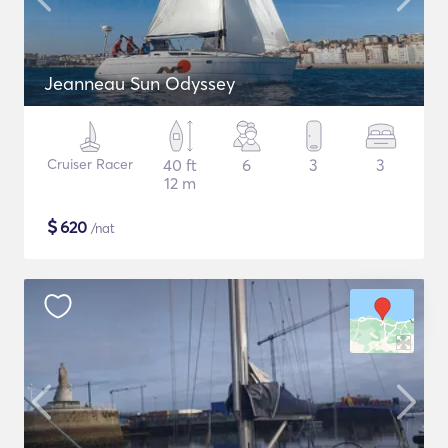
Jeanneau Sun Odyssey
Cruiser Racer
40 ft
6
3
3
12 m
$
620
/nat