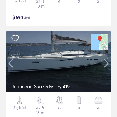
Sejlbåd
32 ft
6
2
3
10 m
$
690
/nat
Jeanneau Sun Odyssey 419
Sejlbåd
42 ft
6
4
4
13 m