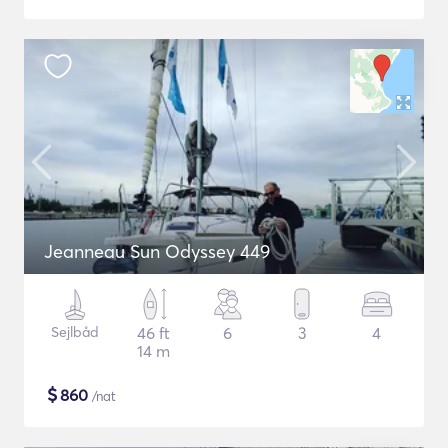
Jeanneau Sun Odyssey 449
Sejlbåd
46 ft
6
3
4
14 m
$
860
/nat