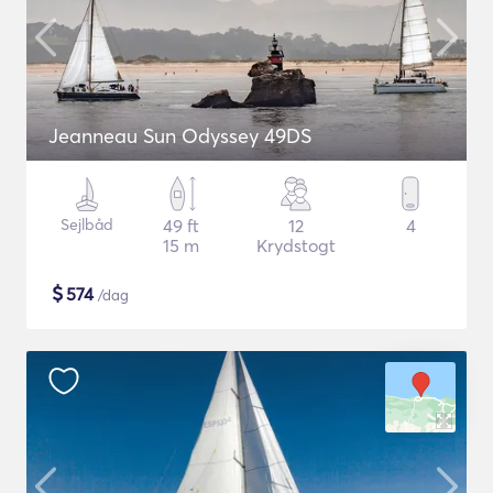
Jeanneau Sun Odyssey 49DS
Sejlbåd
49 ft
12
4
15 m
Krydstogt
$
574
/dag