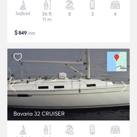
Sejlbåd
36 ft
8
3
4
11 m
$
849
/nat
Bavaria 32 CRUISER