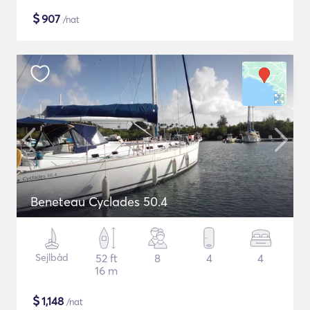
$
907
/nat
Beneteau Cyclades 50.4
Sejlbåd
52 ft
8
4
4
16 m
$
1,148
/nat