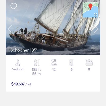
Schooner 185'
Sejlbåd
185 ft
12
6
9
56 m
$
19,687
/nat