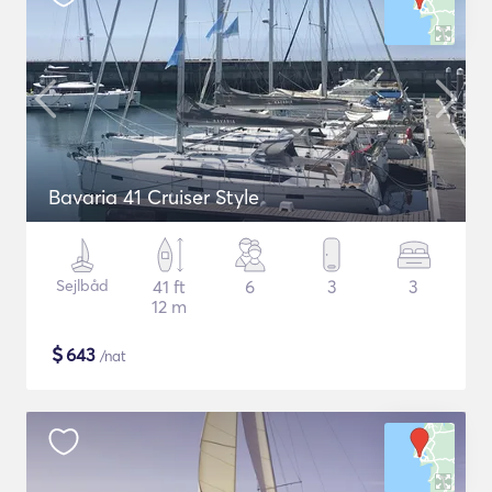
Bavaria 41 Cruiser Style
Sejlbåd
41 ft
6
3
3
12 m
$
643
/nat