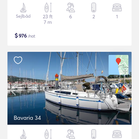
Sejlbåd
23 ft
6
2
1
7 m
$
976
/nat
Bavaria 34