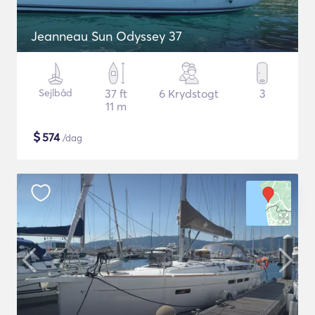
Jeanneau Sun Odyssey 37
Sejlbåd
37 ft
6 Krydstogt
3
11 m
$
574
/dag