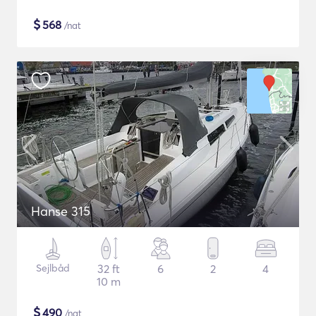
$
568
/nat
Hanse 315
Sejlbåd
32 ft
6
2
4
10 m
$
490
/nat