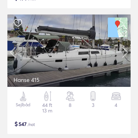
Hanse 415
Sejlbåd
44 ft
8
3
4
13 m
$
547
/nat