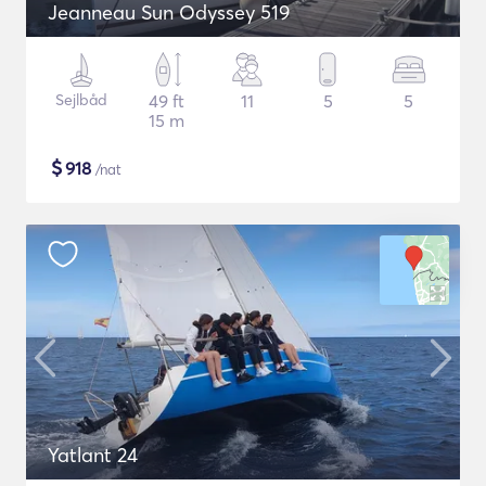
Jeanneau Sun Odyssey 519
Sejlbåd
49 ft
11
5
5
15 m
$
918
/nat
Yatlant 24