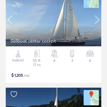
Sailboat center cockpit
Sejlbåd
55 ft
4
3
4
17 m
$
1,205
/nat