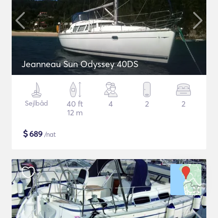
Jeanneau Sun Odyssey 40DS
Sejlbåd
40 ft
4
2
2
12 m
$
689
/nat