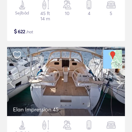
Sejlbåd
45 ft
10
4
5
14 m
$
622
/nat
Elan Impression 45