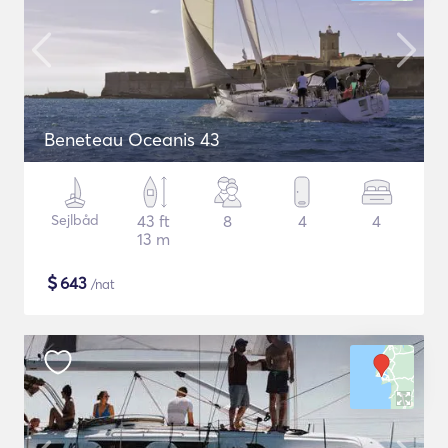
Beneteau Oceanis 43
Sejlbåd
43 ft
8
4
4
13 m
$
643
/nat