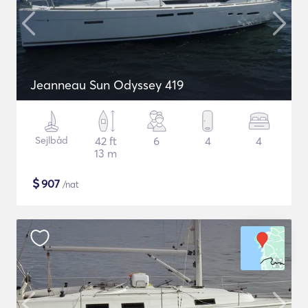
Jeanneau Sun Odyssey 419
Sejlbåd
42 ft
6
4
4
13 m
$
907
/nat