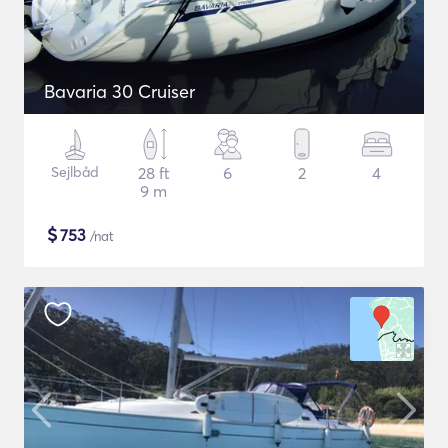
Bavaria 30 Cruiser
Sejlbåd
28 ft
6
2
4
9 m
$
753
/nat