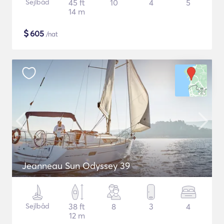
Sejlbåd
45 ft
10
4
5
14 m
$
605
/nat
Jeanneau Sun Odyssey 39
Sejlbåd
38 ft
8
3
4
12 m