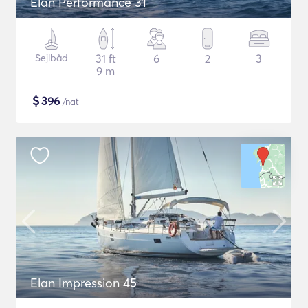
Elan Performance 31
Sejlbåd
31 ft
6
2
3
9 m
$
396
/nat
Elan Impression 45