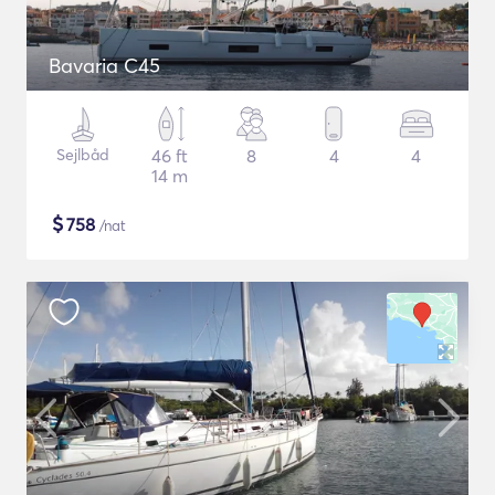
Bavaria C45
Sejlbåd
46 ft
8
4
4
14 m
$
758
/nat