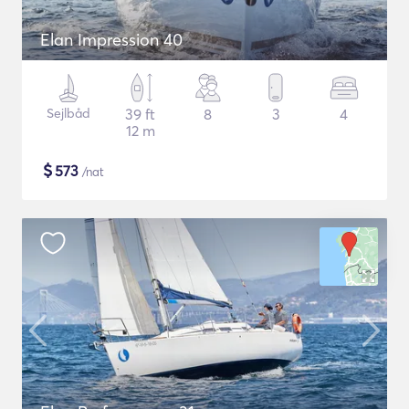
Elan Impression 40
Sejlbåd
39 ft
8
3
4
12 m
$
573
/nat