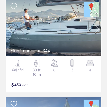
Elan Impression 344
Sejlbåd
33 ft
8
3
4
10 m
$
450
/nat