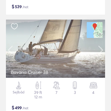
$
539
/nat
Bavaria Cruiser 38
Sejlbåd
39 ft
7
3
4
12 m
$
499
/nat