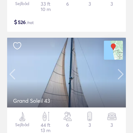
Sejlbåd
33 ft
6
3
3
10 m
$
526
/nat
Grand Soleil 43
Sejlbåd
44 ft
6
3
3
13 m