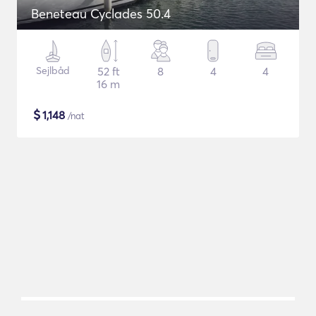
Beneteau Cyclades 50.4
Sejlbåd
52 ft
8
4
4
16 m
$
1,148
/nat