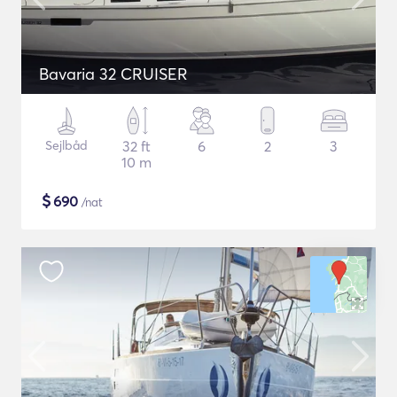
Bavaria 32 CRUISER
Sejlbåd
32 ft
6
2
3
10 m
$
690
/nat