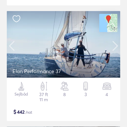
Elan Performance 37
Sejlbåd
37 ft
8
3
4
11 m
$
442
/nat