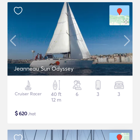
Jeanneau Sun Odyssey
Cruiser Racer
40 ft
6
3
3
12 m
$
620
/nat