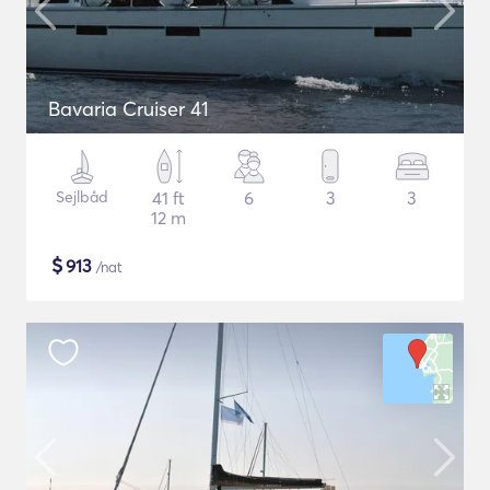
Bavaria Cruiser 41
Sejlbåd
41 ft
6
3
3
12 m
$
913
/nat