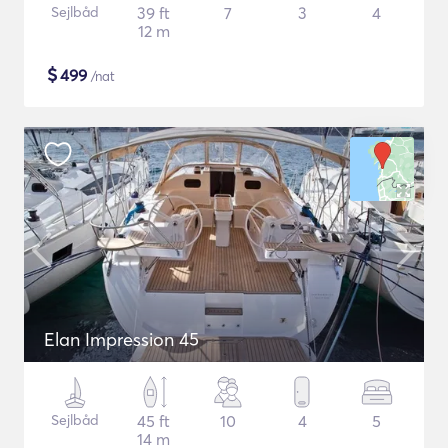
Sejlbåd
39 ft
7
3
4
12 m
$
499
/nat
Elan Impression 45
Sejlbåd
45 ft
10
4
5
14 m