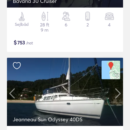
Bavaria 30 Cruiser
Sejlbåd
28 ft
6
2
4
9 m
$
753
/nat
Jeanneau Sun Odyssey 40DS