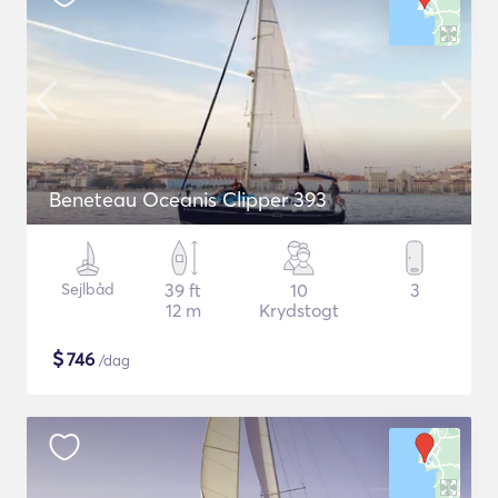
Beneteau Oceanis Clipper 393
Sejlbåd
39 ft
10
3
12 m
Krydstogt
$
746
/dag