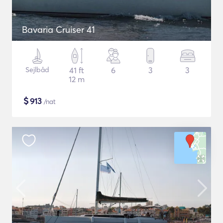
Bavaria Cruiser 41
Sejlbåd
41 ft
6
3
3
12 m
$
913
/nat