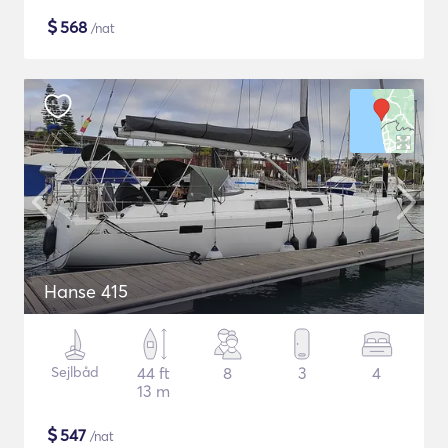
$
568
/nat
Hanse 415
Sejlbåd
44 ft
8
3
4
13 m
$
547
/nat