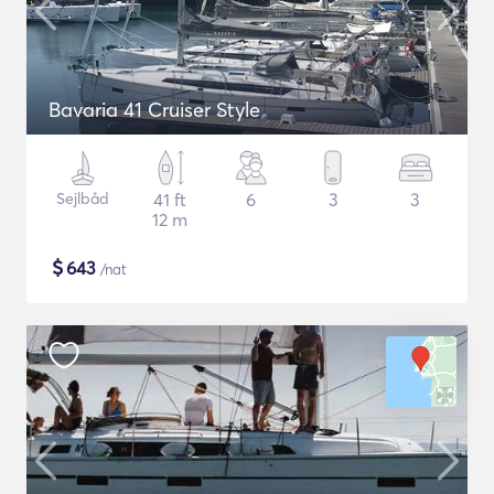
Bavaria 41 Cruiser Style
Sejlbåd
41 ft
6
3
3
12 m
$
643
/nat