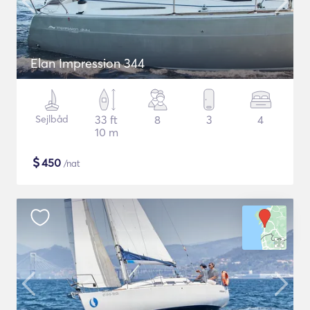
Elan Impression 344
Sejlbåd
33 ft
8
3
4
10 m
$
450
/nat