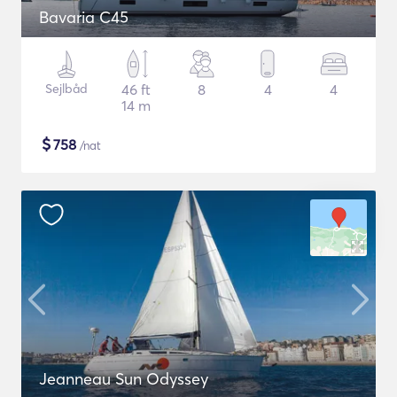
Bavaria C45
Sejlbåd
46 ft
8
4
4
14 m
$
758
/nat
Jeanneau Sun Odyssey