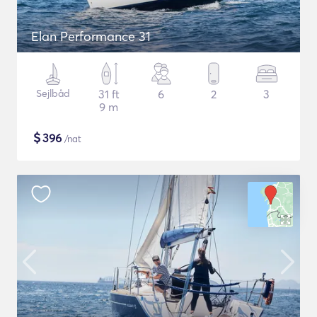
Elan Performance 31
Sejlbåd
31 ft
6
2
3
9 m
$
396
/nat