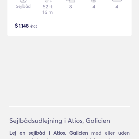
Sejlbåd
52 ft
8
4
4
16 m
$
1,148
/nat
Sejlbådsudlejning i Atios, Galicien
Lej en sejlbåd i Atios, Galicien
med eller uden