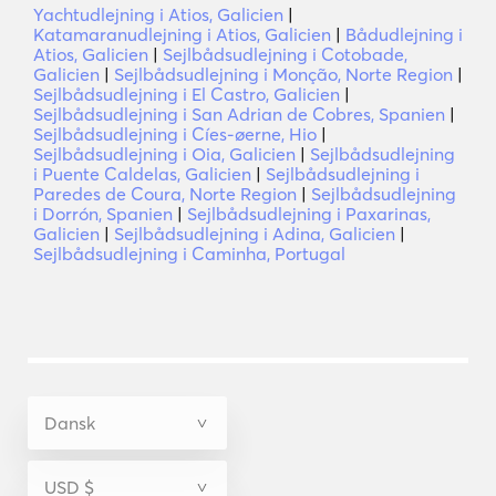
Yachtudlejning i Atios, Galicien
|
Katamaranudlejning i Atios, Galicien
|
Bådudlejning i
Atios, Galicien
|
Sejlbådsudlejning i Cotobade,
Galicien
|
Sejlbådsudlejning i Monção, Norte Region
|
Sejlbådsudlejning i El Castro, Galicien
|
Sejlbådsudlejning i San Adrian de Cobres, Spanien
|
Sejlbådsudlejning i Cíes-øerne, Hio
|
Sejlbådsudlejning i Oia, Galicien
|
Sejlbådsudlejning
i Puente Caldelas, Galicien
|
Sejlbådsudlejning i
Paredes de Coura, Norte Region
|
Sejlbådsudlejning
i Dorrón, Spanien
|
Sejlbådsudlejning i Paxarinas,
Galicien
|
Sejlbådsudlejning i Adina, Galicien
|
Sejlbådsudlejning i Caminha, Portugal