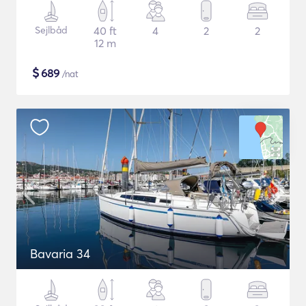
Sejlbåd
40 ft
4
2
2
12 m
$
689
/nat
Bavaria 34