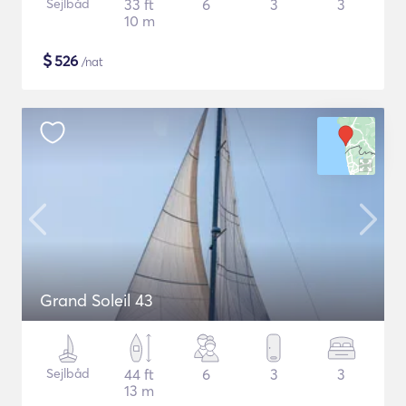
Sejlbåd
33 ft
6
3
3
10 m
$
526
/nat
Grand Soleil 43
Sejlbåd
44 ft
6
3
3
13 m