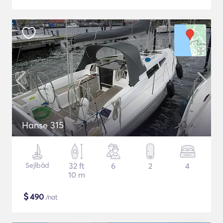
Hanse 315
Sejlbåd
32 ft
6
2
4
10 m
$
490
/nat