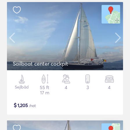
Sailboat center cockpit
Sejlbåd
55 ft
4
3
4
17 m
$
1,205
/nat