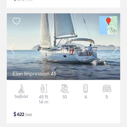
Elan Impression 45
Sejlbåd
45 ft
10
4
5
14 m
$
622
/nat