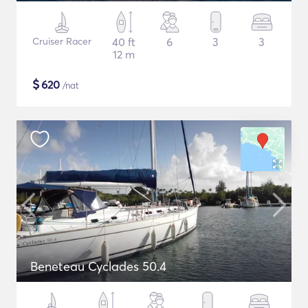
Cruiser Racer
40 ft
6
3
3
12 m
$
620
/nat
Beneteau Cyclades 50.4