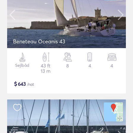
Beneteau Oceanis 43
Sejlbåd
43 ft
8
4
4
13 m
$
643
/nat