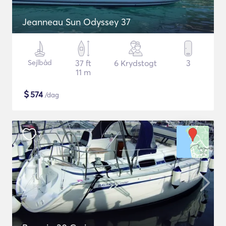
Jeanneau Sun Odyssey 37
Sejlbåd
37 ft
6 Krydstogt
3
11 m
$
574
/dag