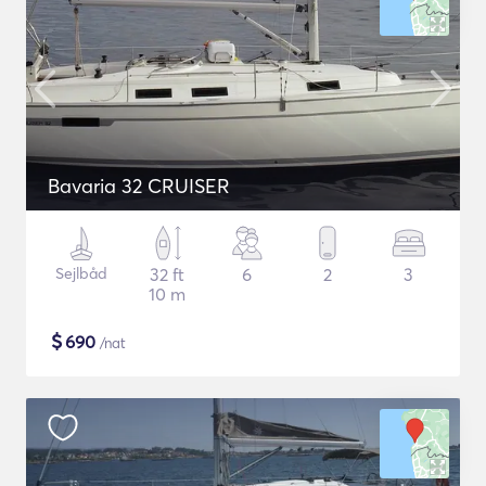
Bavaria 32 CRUISER
Sejlbåd
32 ft
6
2
3
10 m
$
690
/nat