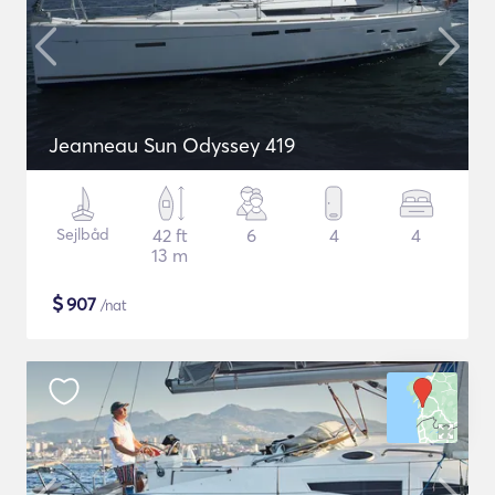
Jeanneau Sun Odyssey 419
Sejlbåd
42 ft
6
4
4
13 m
$
907
/nat