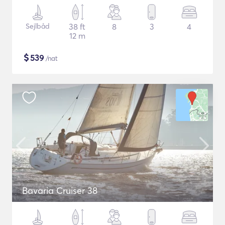
Sejlbåd
38 ft
8
3
4
12 m
$
539
/nat
Bavaria Cruiser 38