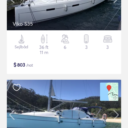
Viko S35
Sejlbåd
36 ft
6
3
3
11 m
$
803
/nat