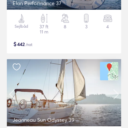
Elan Performance 37
Sejlbåd
37 ft
8
3
4
11 m
$
442
/nat
Jeanneau Sun Odyssey 39