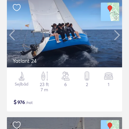
Yatlant 24
Sejlbåd
23 ft
6
2
1
7 m
$
976
/nat