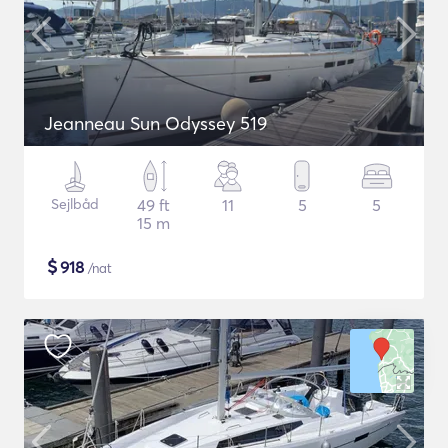
Jeanneau Sun Odyssey 519
Sejlbåd
49 ft
11
5
5
15 m
$
918
/nat