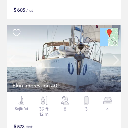
$
605
/nat
Elan Impression 40
Sejlbåd
39 ft
8
3
4
12 m
$
573
/nat