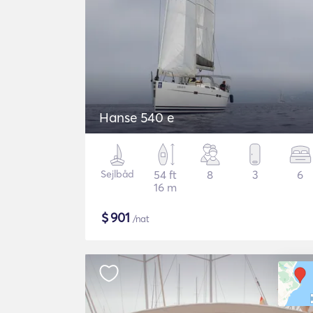
Hanse 540 e
Sejlbåd
54 ft
8
3
6
16 m
$
901
/nat