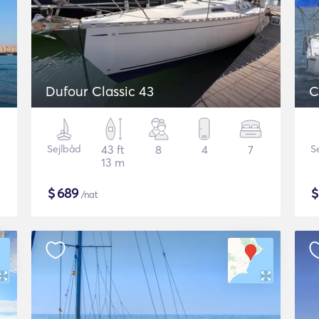
Dufour Classic 43
C
Sejlbåd
43 ft
8
4
7
S
13 m
$
689
/nat