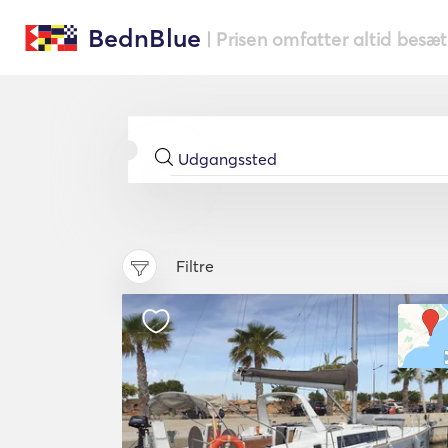
BednBlue
| Prisen omfatter altid besæ
Filtre