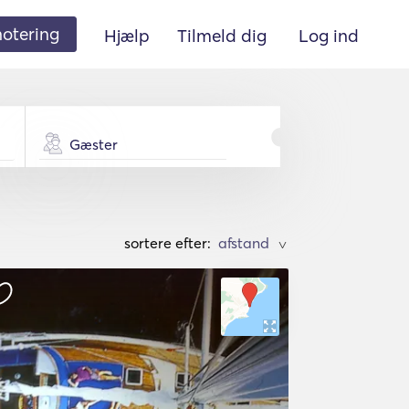
 notering
Hjælp
Tilmeld dig
Log ind
Gæster
sortere efter:
>