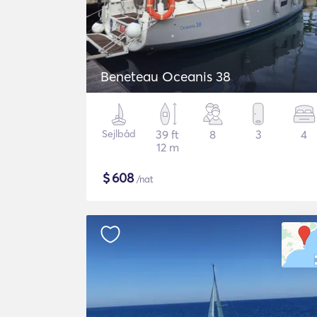
Beneteau Oceanis 38
Sejlbåd
39 ft
8
3
4
12 m
$
608
/nat