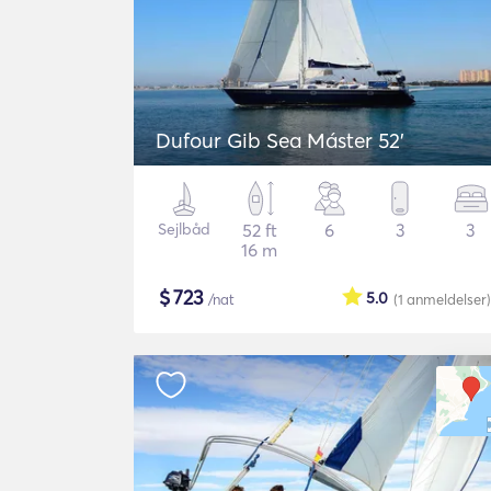
Dufour Gib Sea Máster 52’
Sejlbåd
52 ft
6
3
3
16 m
$
723
5.0
/nat
(1
anmeldelser
)