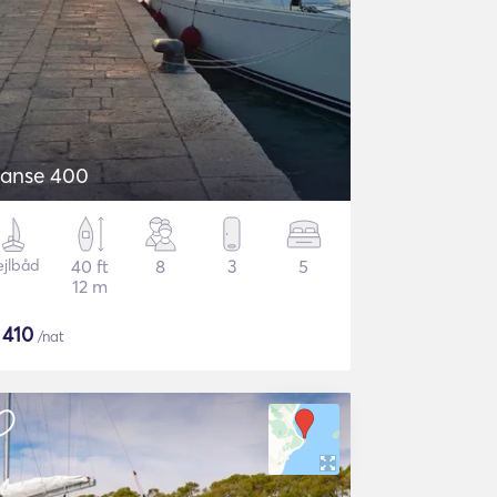
anse 400
ejlbåd
40 ft
8
3
5
12 m
$
410
/nat