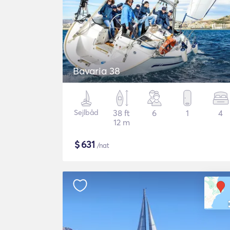
Bavaria 38
Sejlbåd
38 ft
6
1
4
12 m
$
631
/nat