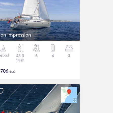
lan Impression
ejlbåd
45 ft
6
4
3
14 m
$
706
/nat