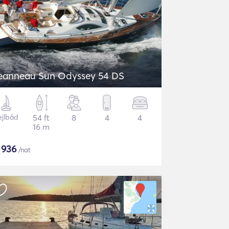
eanneau Sun Odyssey 54 DS
ejlbåd
54 ft
8
4
4
16 m
$
936
/nat