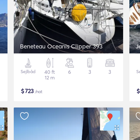
Beneteau Oceanis Clipper 393
J
Sejlbåd
40 ft
6
3
3
S
12 m
$
723
/nat