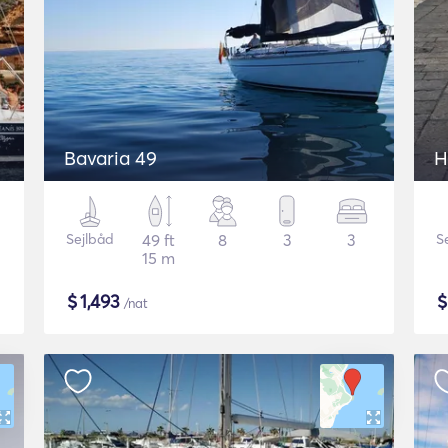
Bavaria 49
H
Sejlbåd
49 ft
8
3
3
S
15 m
$
1,493
/nat