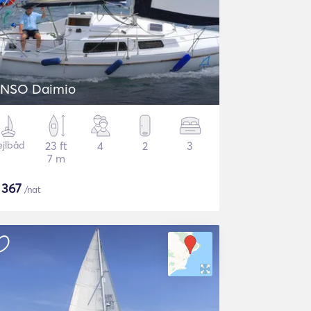
NSO Daimio
ejlbåd
23 ft
4
2
3
7 m
$
367
/nat