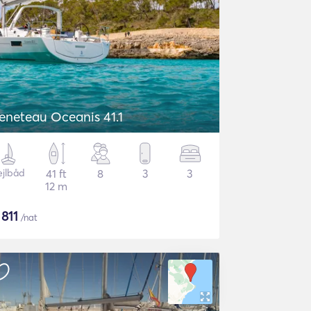
eneteau Oceanis 41.1
ejlbåd
41 ft
8
3
3
12 m
$
811
/nat