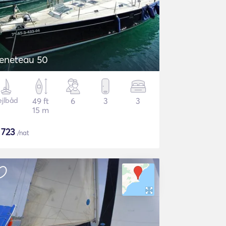
eneteau 50
ejlbåd
49 ft
6
3
3
15 m
$
723
/nat