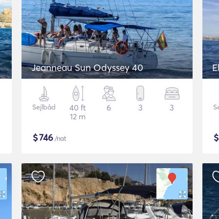
Jeanneau Sun Odyssey 40
E
Sejlbåd
40 ft
6
3
3
S
12 m
$
746
/nat