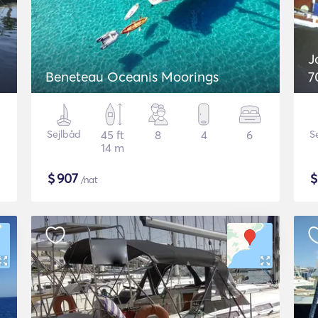
J
Beneteau Oceanis Moorings
7
Sejlbåd
45 ft
8
4
6
S
14 m
$
907
/nat