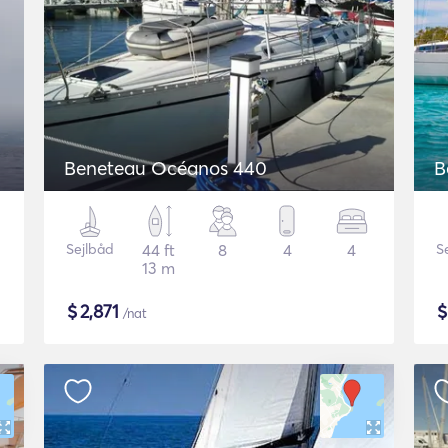
Beneteau Océanos 440
B
Sejlbåd
44 ft
8
4
4
S
13 m
$
2,871
/nat