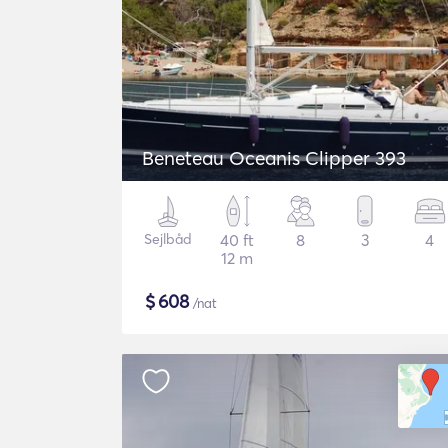
Beneteau Oceanis Clipper 393
Sejlbåd
40 ft
8
3
4
12 m
$
608
/nat