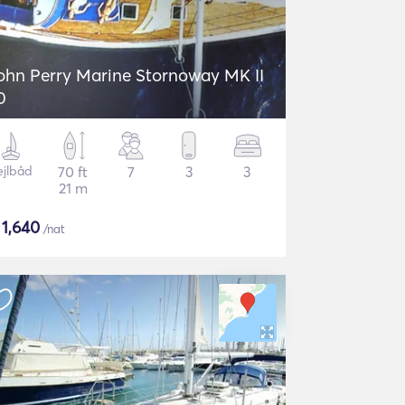
ohn Perry Marine Stornoway MK II
0
ejlbåd
70 ft
7
3
3
21 m
$
1,640
/nat