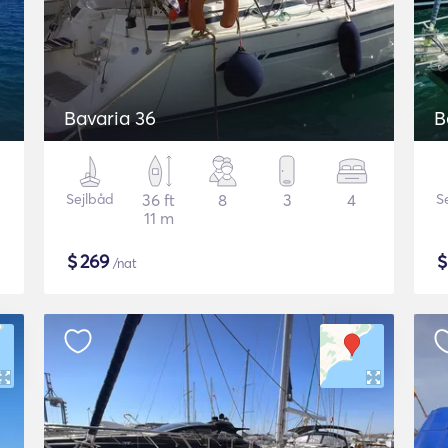
Bavaria 36
B
Sejlbåd
36 ft
8
3
4
S
11 m
$
269
/nat