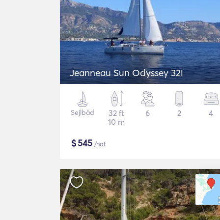
Jeanneau Sun Odyssey 32i
Sejlbåd
32 ft
6
2
4
10 m
$
545
/nat