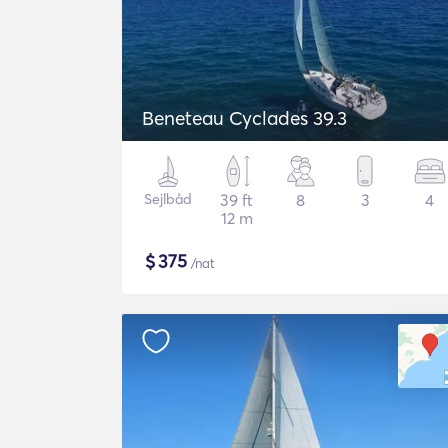
Beneteau Cyclades 39.3
Sejlbåd
39 ft
8
3
4
12 m
$
375
/nat