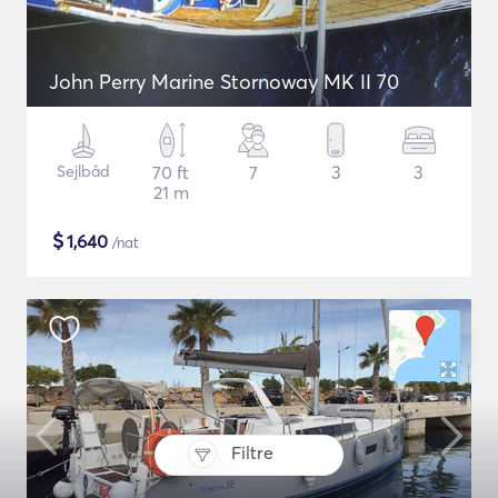
John Perry Marine Stornoway MK II 70
Sejlbåd
70 ft
7
3
3
21 m
$
1,640
/nat
Filtre