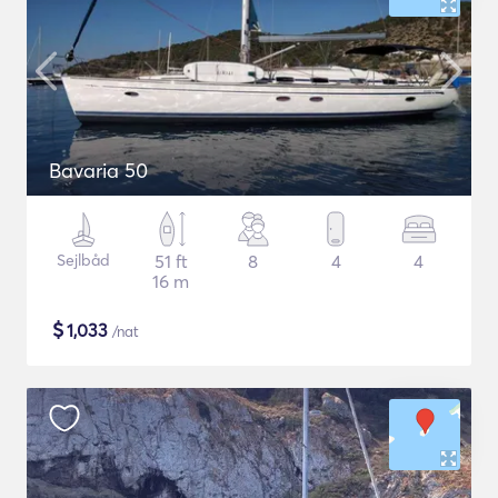
Bavaria 50
Sejlbåd
51 ft
8
4
4
16 m
$
1,033
/nat