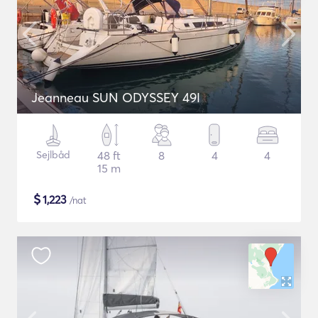
Jeanneau SUN ODYSSEY 49I
Sejlbåd
48 ft
8
4
4
15 m
$
1,223
/nat