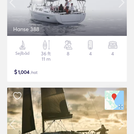
Hanse 388
Sejlbåd
36 ft
8
4
4
11 m
$
1,004
/nat