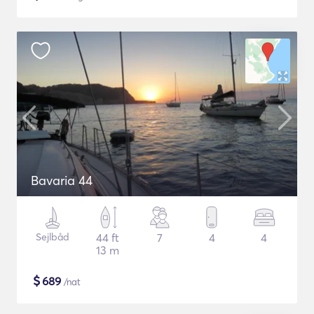
Bavaria 44
Sejlbåd
44 ft
7
4
4
13 m
$
689
/nat