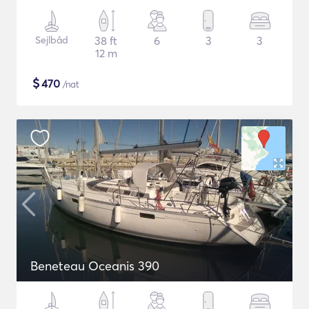
Sejlbåd
38 ft
6
3
3
12 m
$
470
/nat
Beneteau Oceanis 390