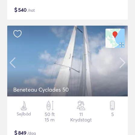
$
540
/nat
Beneteau Cyclades 50
Sejlbåd
50 ft
11
5
15 m
Krydstogt
$
849
/dag