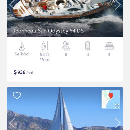
Jeanneau Sun Odyssey 54 DS
Sejlbåd
54 ft
8
4
4
16 m
$
936
/nat