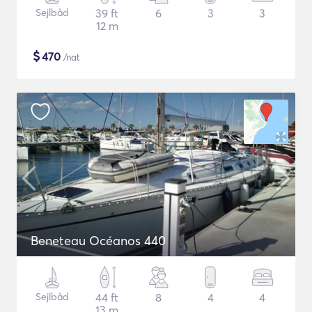
Sejlbåd
39 ft
6
3
3
12 m
$
470
/nat
Beneteau Océanos 440
Sejlbåd
44 ft
8
4
4
13 m