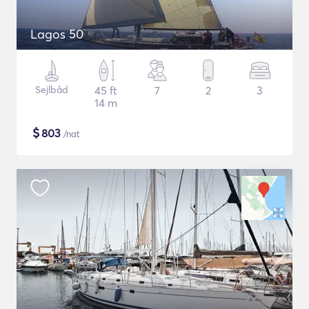
Lagos 50
Sejlbåd
45 ft
7
2
3
14 m
$
803
/nat