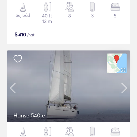
Sejlbåd
40 ft
8
3
5
12 m
$
410
/nat
Hanse 540 e