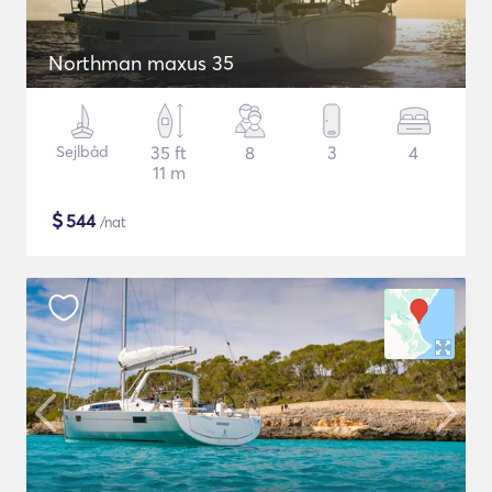
Northman maxus 35
Sejlbåd
35 ft
8
3
4
11 m
$
544
/nat