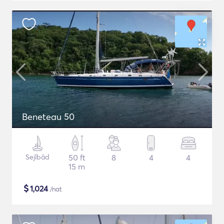
Beneteau 50
Sejlbåd
50 ft
8
4
4
15 m
$
1,024
/nat