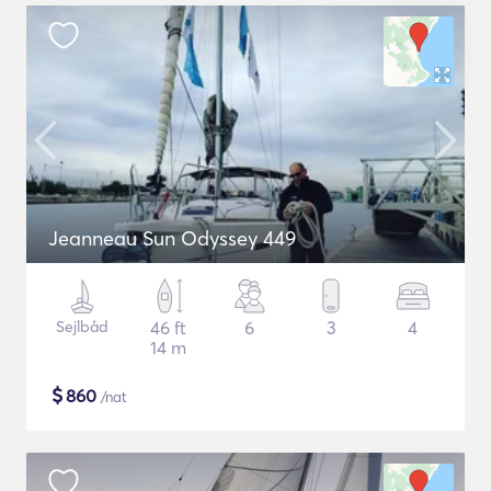
Jeanneau Sun Odyssey 449
Sejlbåd
46 ft
6
3
4
14 m
$
860
/nat