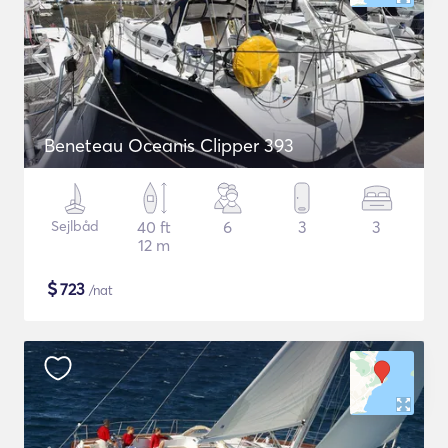
Beneteau Oceanis Clipper 393
Sejlbåd
40 ft
6
3
3
12 m
$
723
/nat