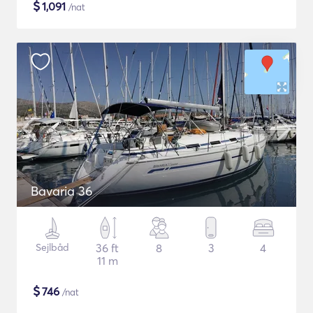
$
1,091
/nat
Bavaria 36
Sejlbåd
36 ft
8
3
4
11 m
$
746
/nat