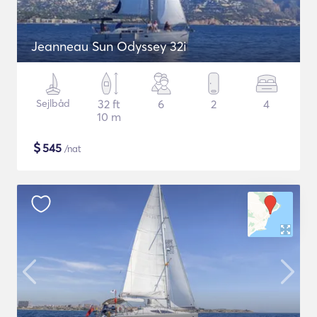
Jeanneau Sun Odyssey 32i
Sejlbåd
32 ft
6
2
4
10 m
$
545
/nat