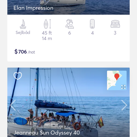
Elan Impression
Sejlbåd
45 ft
6
4
3
14 m
$
706
/nat
Jeanneau Sun Odyssey 40