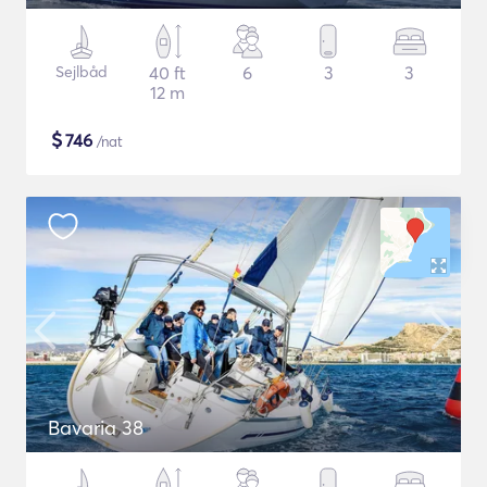
Sejlbåd
40 ft
6
3
3
12 m
$
746
/nat
Bavaria 38