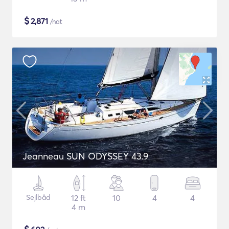
$
2,871
/nat
Jeanneau SUN ODYSSEY 43.9
Sejlbåd
12 ft
10
4
4
4 m