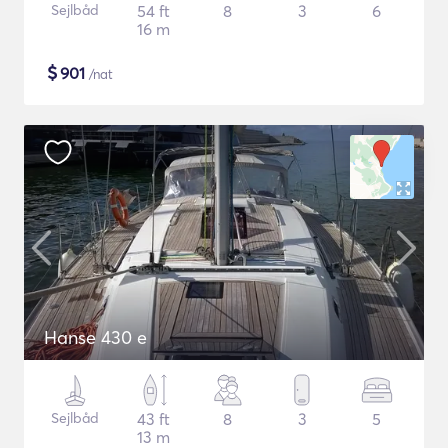
Sejlbåd
54 ft
8
3
6
16 m
$
901
/nat
Hanse 430 e
Sejlbåd
43 ft
8
3
5
13 m