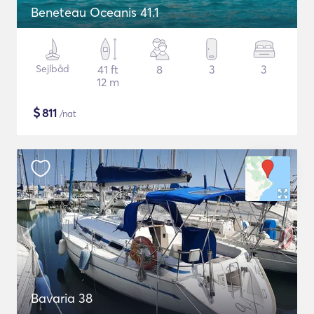
Beneteau Oceanis 41.1
Sejlbåd
41 ft
8
3
3
12 m
$
811
/nat
Bavaria 38