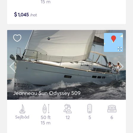
15 m
$
1,045
/nat
Jeanneau Sun Odyssey 509
Sejlbåd
50 ft
12
5
6
15 m