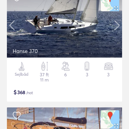
Hanse 370
Sejlbåd
37 ft
6
3
3
11 m
$
368
/nat