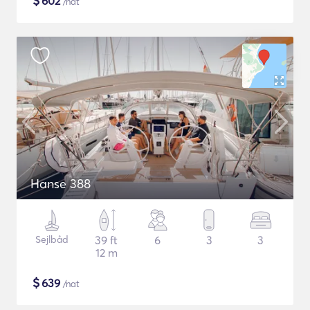
$
602
/nat
Hanse 388
Sejlbåd
39 ft
6
3
3
12 m
$
639
/nat