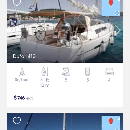
Dufor 410
Sejlbåd
41 ft
8
3
4
12 m
$
746
/nat