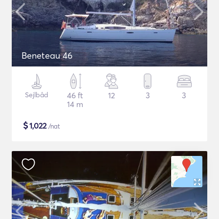
Beneteau 46
Sejlbåd
46 ft
12
3
3
14 m
$
1,022
/nat