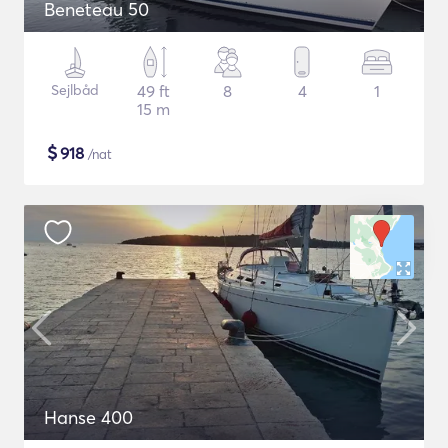
Beneteau 50
Sejlbåd
49 ft
8
4
1
15 m
$
918
/nat
Hanse 400