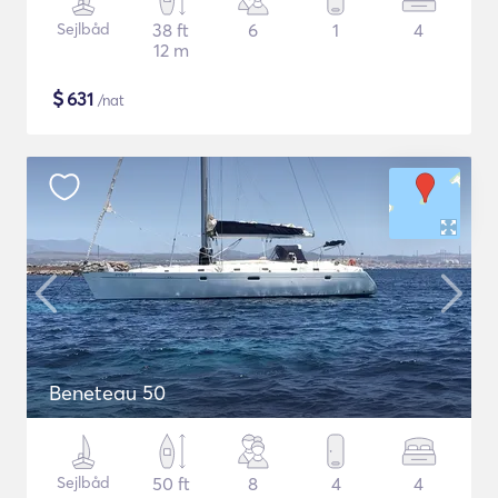
Sejlbåd
38 ft
6
1
4
12 m
$
631
/nat
Beneteau 50
Sejlbåd
50 ft
8
4
4