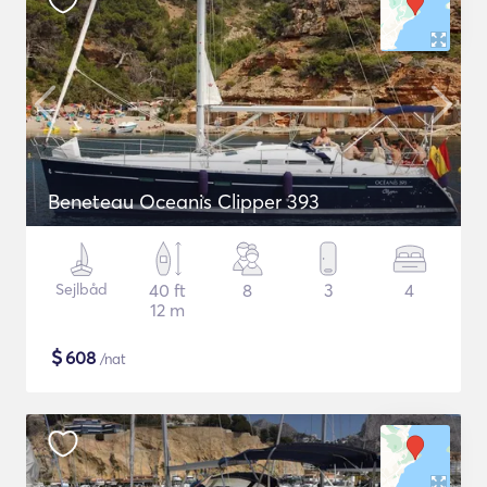
Beneteau Oceanis Clipper 393
Sejlbåd
40 ft
8
3
4
12 m
$
608
/nat