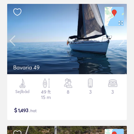
Bavaria 49
Sejlbåd
49 ft
8
3
3
15 m
$
1,493
/nat