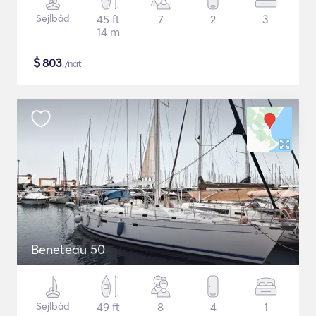
Sejlbåd
45 ft
7
2
3
14 m
$
803
/nat
Beneteau 50
Sejlbåd
49 ft
8
4
1