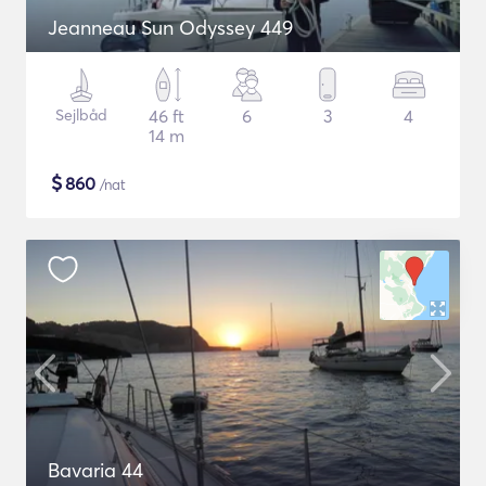
Jeanneau Sun Odyssey 449
Sejlbåd
46 ft
6
3
4
14 m
$
860
/nat
Bavaria 44