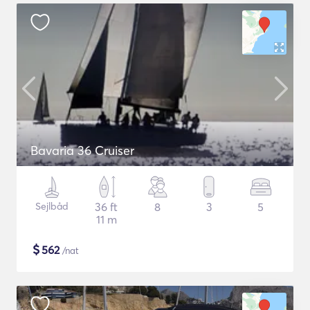
Bavaria 36 Cruiser
Sejlbåd
36 ft
8
3
5
11 m
$
562
/nat