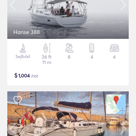
Hanse 388
Sejlbåd
36 ft
8
4
4
11 m
$
1,004
/nat