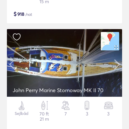
15 m
$
918
/nat
John Perry Marine Stornoway MK II 70
Sejlbåd
70 ft
7
3
3
21 m