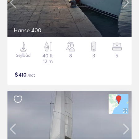
Hanse 400
Sejlbåd
40 ft
8
3
5
12 m
$
410
/nat