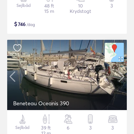
Sejlbåd
48 ft
10
3
15 m
Krydstogt
$
746
/dag
Beneteau Oceanis 390
Sejlbåd
39 ft
6
3
3
12 m