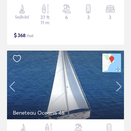
Sejlbåd
37 ft
6
3
3
11 m
$
368
/nat
Beneteau Oceanis 48