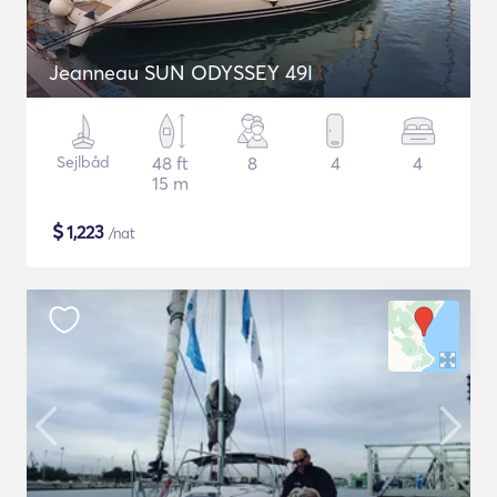
Jeanneau SUN ODYSSEY 49I
Sejlbåd
48 ft
8
4
4
15 m
$
1,223
/nat