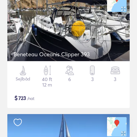
Beneteau Oceanis Clipper 393
Sejlbåd
40 ft
6
3
3
12 m
$
723
/nat