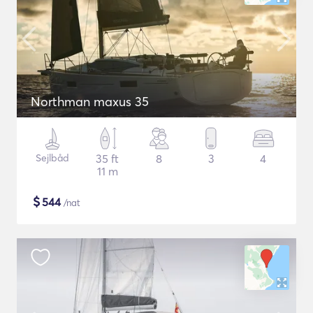
Northman maxus 35
Sejlbåd
35 ft
8
3
4
11 m
$
544
/nat