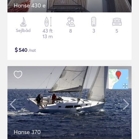
Hanse 430 e
Sejlbåd
43 ft
8
3
5
13 m
$
540
/nat
Hanse 370