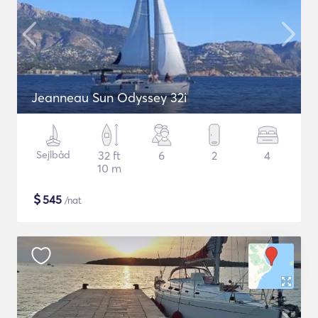
Jeanneau Sun Odyssey 32i
Sejlbåd
32 ft
6
2
4
10 m
$
545
/nat