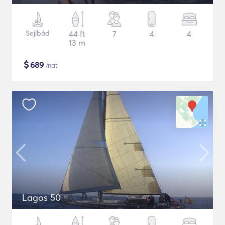
Sejlbåd
44 ft
7
4
4
13 m
$
689
/nat
Lagos 50