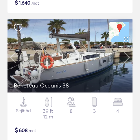
$
1,640
/nat
Beneteau Oceanis 38
Sejlbåd
39 ft
8
3
4
12 m
$
608
/nat