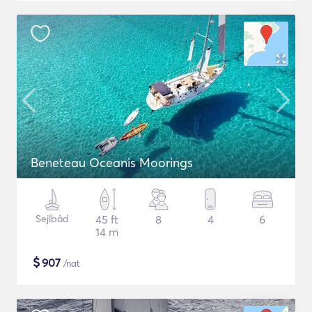
Beneteau Oceanis Moorings
Sejlbåd
45 ft
8
4
6
14 m
$
907
/nat