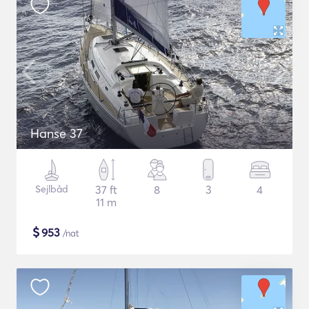
Hanse 37
Sejlbåd
37 ft
8
3
4
11 m
$
953
/nat