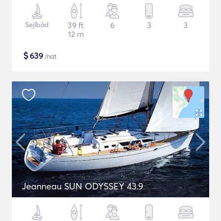
Sejlbåd
39 ft
6
3
3
12 m
$
639
/nat
Jeanneau SUN ODYSSEY 43.9