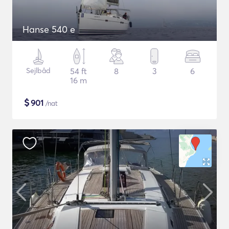
Hanse 540 e
Sejlbåd
54 ft
8
3
6
16 m
$
901
/nat