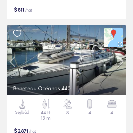
$
811
/nat
Beneteau Océanos 440
Sejlbåd
44 ft
8
4
4
13 m
$
2,871
/nat