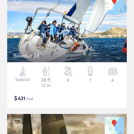
Bavaria 38
Sejlbåd
38 ft
6
1
4
12 m
$
631
/nat