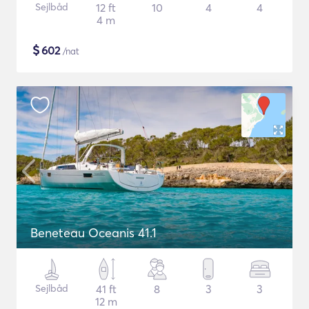
Sejlbåd
12 ft
10
4
4
4 m
$
602
/nat
Beneteau Oceanis 41.1
Sejlbåd
41 ft
8
3
3
12 m