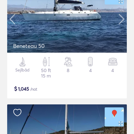
Beneteau 50
Sejlbåd
50 ft
8
4
4
15 m
$
1,045
/nat