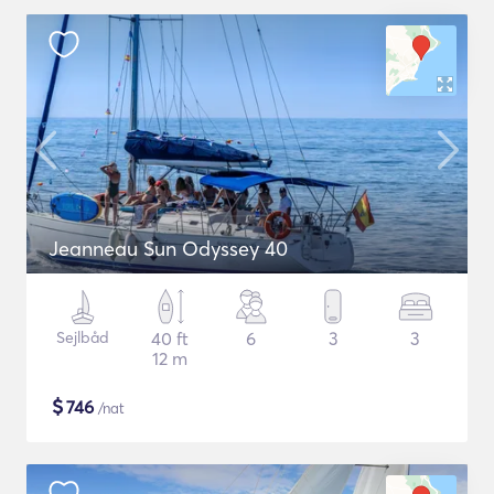
Jeanneau Sun Odyssey 40
Sejlbåd
40 ft
6
3
3
12 m
$
746
/nat