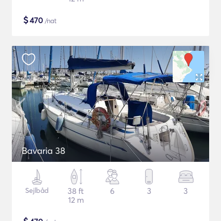
$
470
/nat
Bavaria 38
Sejlbåd
38 ft
6
3
3
12 m