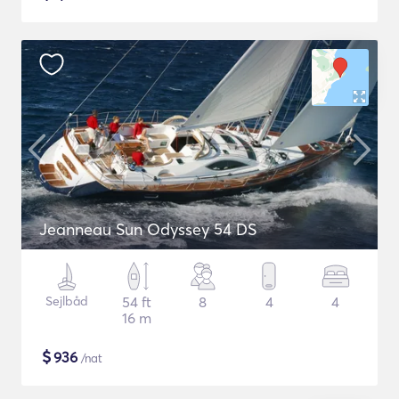
Jeanneau Sun Odyssey 54 DS
Sejlbåd
54 ft
8
4
4
16 m
$
936
/nat