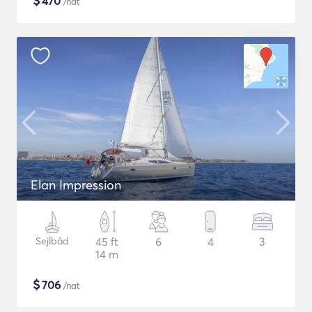
$
470
/nat
Elan Impression
Sejlbåd
45 ft
6
4
3
14 m
$
706
/nat