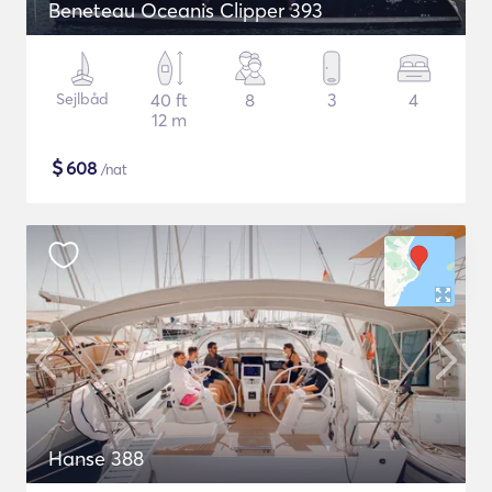
Beneteau Oceanis Clipper 393
Sejlbåd
40 ft
8
3
4
12 m
$
608
/nat
Hanse 388