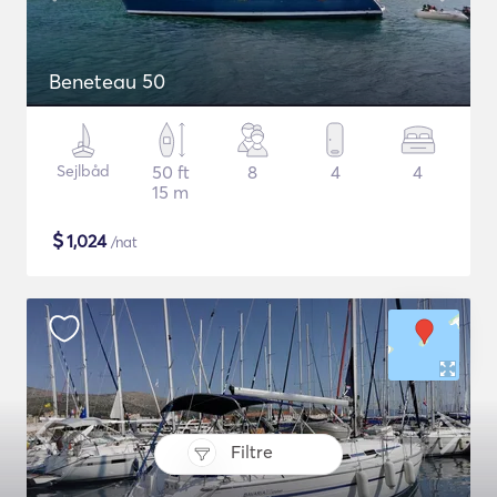
Beneteau 50
Sejlbåd
50 ft
8
4
4
15 m
$
1,024
/nat
Filtre