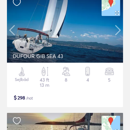
DUFOUR GIB SEA 43
Sejlbåd
43 ft
8
4
5
13 m
$
298
/nat