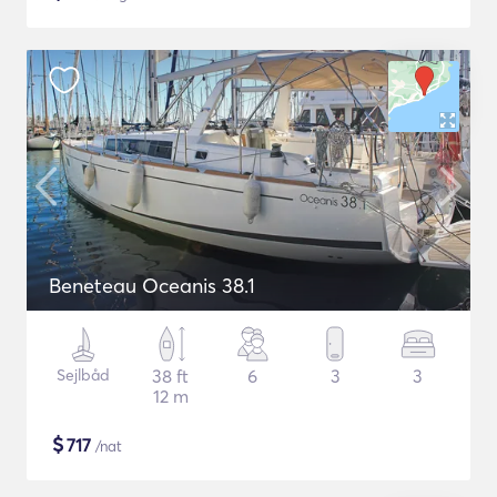
Beneteau Oceanis 38.1
Sejlbåd
38 ft
6
3
3
12 m
$
717
/nat