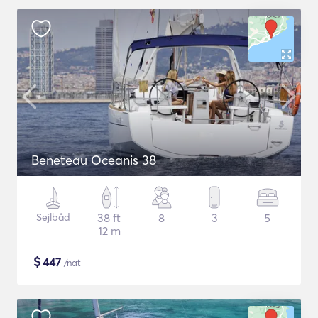
Beneteau Oceanis 38
Sejlbåd
38 ft
8
3
5
12 m
$
447
/nat