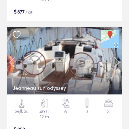
$
677
/nat
Jeanneau sun odyssey
Sejlbåd
40 ft
6
3
3
12 m