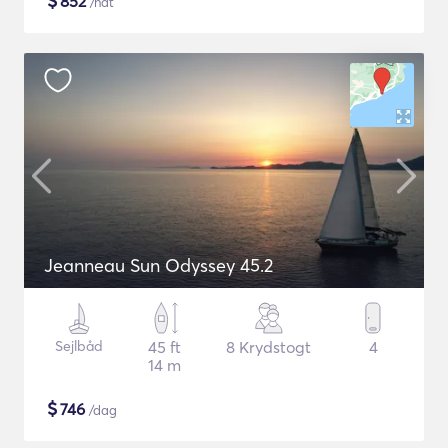
$
852
/nat
Jeanneau Sun Odyssey 45.2
Sejlbåd
45 ft
8 Krydstogt
4
14 m
$
746
/dag