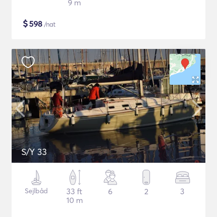
9 m
$
598
/nat
S/Y 33
Sejlbåd
33 ft
6
2
3
10 m