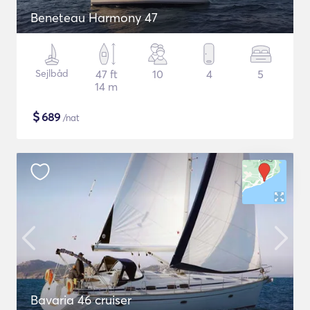
Beneteau Harmony 47
Sejlbåd
47 ft
10
4
5
14 m
$
689
/nat
Bavaria 46 cruiser