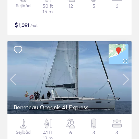
Sejlbåd
50 ft
12
5
6
15 m
$
1,091
/nat
Beneteau Oceanis 41 Express
Sejlbåd
41 ft
6
3
3
12 m