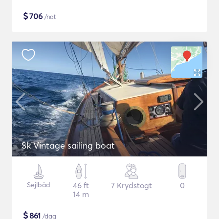
$
706
/nat
Sk Vintage sailing boat
Sejlbåd
46 ft
7 Krydstogt
0
14 m
$
861
/dag