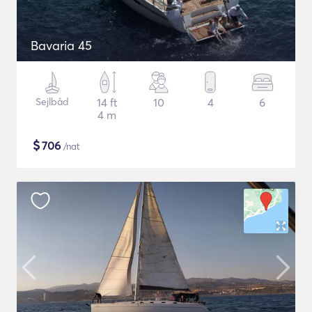
Bavaria 45
Sejlbåd
14 ft
10
4
6
4 m
$
706
/nat