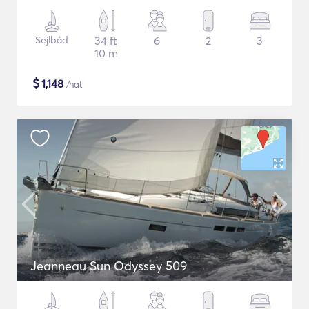
Sejlbåd
34 ft
6
2
3
10 m
$
1,148
/nat
Jeanneau Sun Odyssey 509