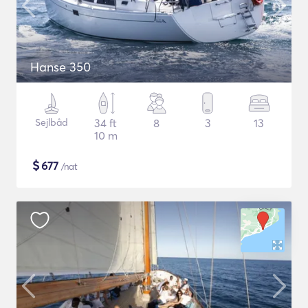
Hanse 350
Sejlbåd
34 ft
8
3
13
10 m
$
677
/nat