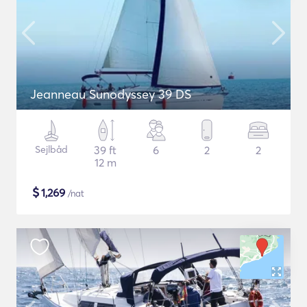
Jeanneau Sunodyssey 39 DS
Sejlbåd
39 ft
6
2
2
12 m
$
1,269
/nat