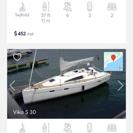
Sejlbåd
37 ft
6
3
2
11 m
$
452
/nat
Viko S 30