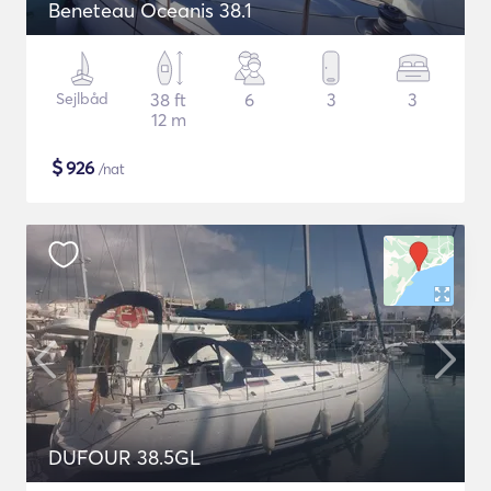
Beneteau Oceanis 38.1
Sejlbåd
38 ft
6
3
3
12 m
$
926
/nat
DUFOUR 38.5GL