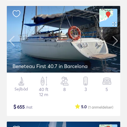
Beneteau First 40.7 in Barcelona
Sejlbåd
40 ft
8
3
5
12 m
$
655
5.0
/nat
(1
anmeldelser
)