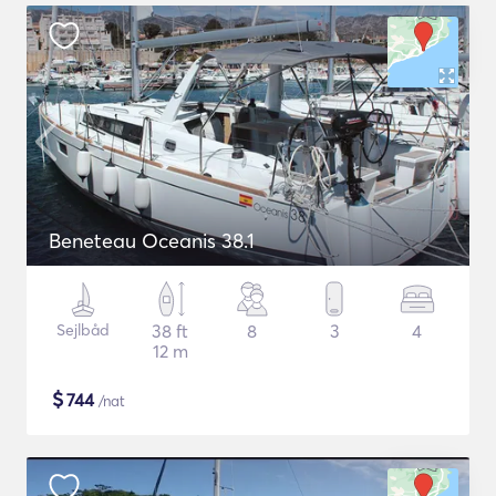
Beneteau Oceanis 38.1
Sejlbåd
38 ft
8
3
4
12 m
$
744
/nat