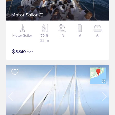
Motor Sailor 72
Motor Sailer
72 ft
10
6
6
22 m
$
5,340
/nat