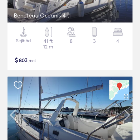
Beneteau Oceanis 41.1
Sejlbåd
41 ft
8
3
4
12 m
$
803
/nat