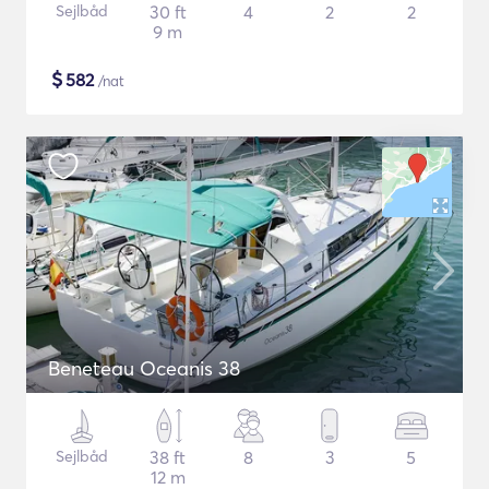
Sejlbåd
30 ft
4
2
2
9 m
$
582
/nat
Beneteau Oceanis 38
Sejlbåd
38 ft
8
3
5
12 m