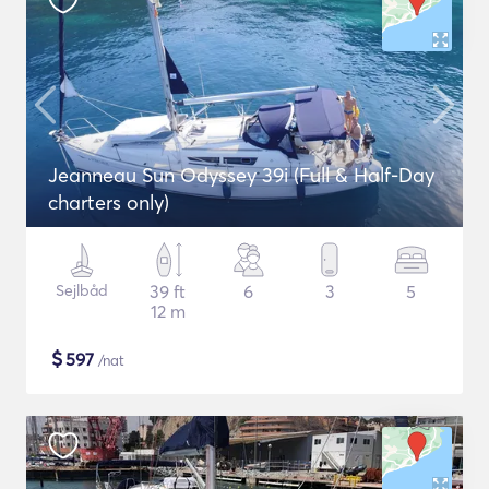
Jeanneau Sun Odyssey 39i (Full & Half-Day
charters only)
Sejlbåd
39 ft
6
3
5
12 m
$
597
/nat