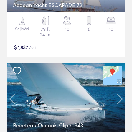
Aegean Yacht ESCAPADE 72
Sejlbåd
79 ft
10
6
10
24 m
$
1,837
/nat
Beneteau Oceanis Clíper 343