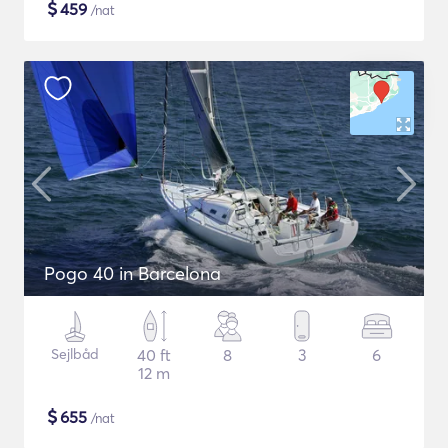
$
459
/nat
Pogo 40 in Barcelona
Sejlbåd
40 ft
8
3
6
12 m
$
655
/nat