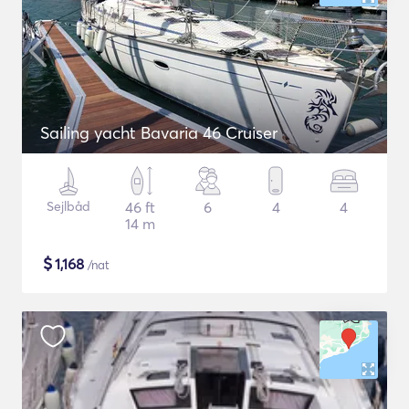
Sailing yacht Bavaria 46 Cruiser
Sejlbåd
46 ft
6
4
4
14 m
$
1,168
/nat