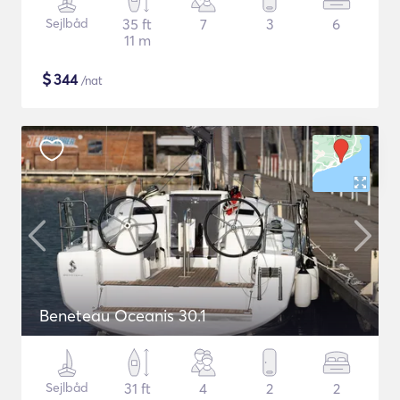
Sejlbåd
35 ft
7
3
6
11 m
$
344
/nat
Beneteau Oceanis 30.1
Sejlbåd
31 ft
4
2
2