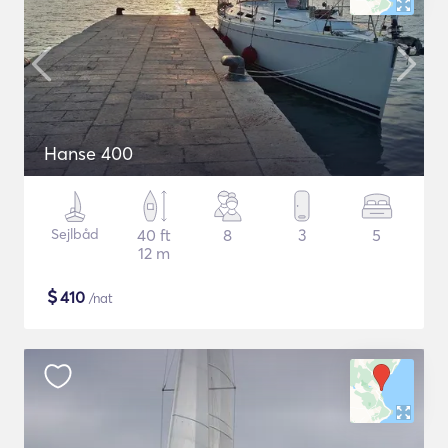
Hanse 400
Sejlbåd
40 ft
8
3
5
12 m
$
410
/nat