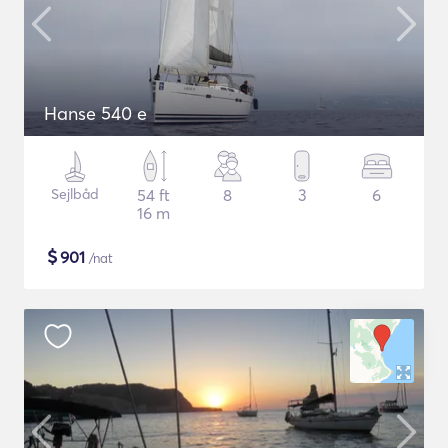
Hanse 540 e
Sejlbåd
54 ft
8
3
6
16 m
$
901
/nat