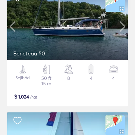
Beneteau 50
Sejlbåd
50 ft
8
4
4
15 m
$
1,024
/nat