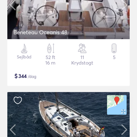
Beneteau Oceanis 48
Sejlbåd
52 ft
11
5
16 m
Krydstogt
$
344
/dag