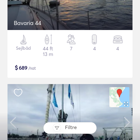
Bavaria 44
Sejlbåd
44 ft
7
4
4
13 m
$
689
/nat
Filtre