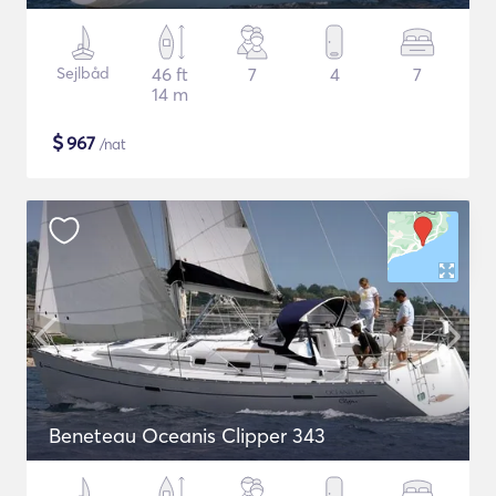
Sejlbåd
46 ft
7
4
7
14 m
$
967
/nat
Beneteau Oceanis Clipper 343