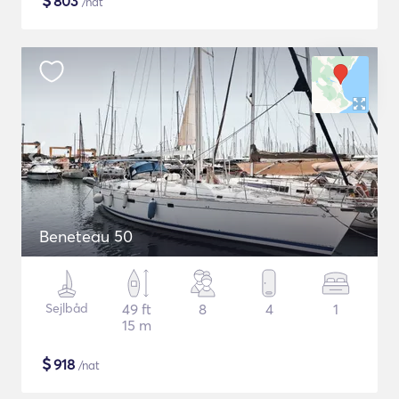
$
803
/nat
Beneteau 50
Sejlbåd
49 ft
8
4
1
15 m
$
918
/nat