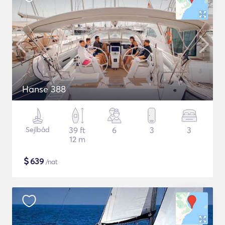
Hanse 388
Sejlbåd
39 ft
6
3
3
12 m
$
639
/nat