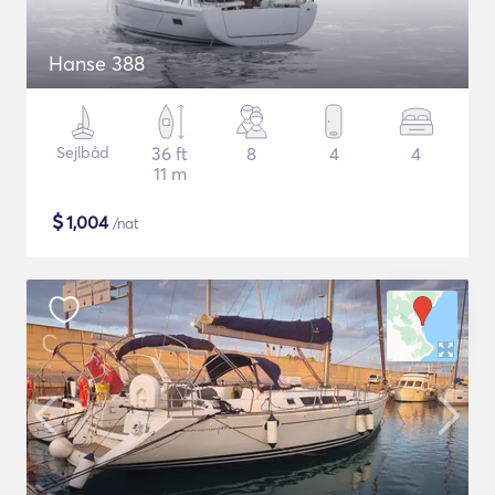
Hanse 388
Sejlbåd
36 ft
8
4
4
11 m
$
1,004
/nat