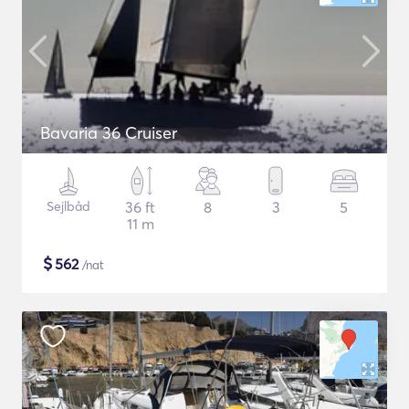
Bavaria 36 Cruiser
Sejlbåd
36 ft
8
3
5
11 m
$
562
/nat