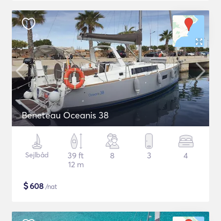
Beneteau Oceanis 38
Sejlbåd
39 ft
8
3
4
12 m
$
608
/nat