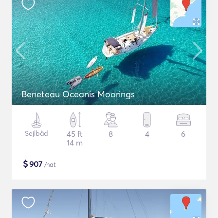
Beneteau Oceanis Moorings
Sejlbåd
45 ft
8
4
6
14 m
$
907
/nat