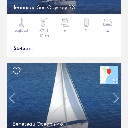
Jeanneau Sun Odyssey 32i
Sejlbåd
32 ft
6
2
4
10 m
$
545
/nat
Beneteau Oceanis 48