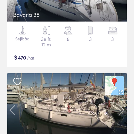
Bavaria 38
Sejlbåd
38 ft
6
3
3
12 m
$
470
/nat