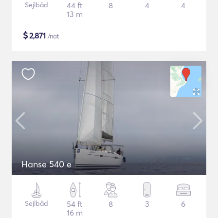
Sejlbåd
44 ft
8
4
4
13 m
$
2,871
/nat
Hanse 540 e
Sejlbåd
54 ft
8
3
6
16 m