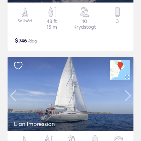
Sejlbåd
48 ft
10
3
15 m
Krydstogt
$
746
/dag
Elan Impression