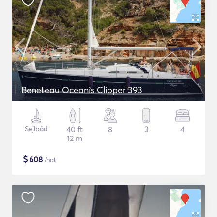
Beneteau Oceanis Clipper 393
Sejlbåd
40 ft
8
3
4
12 m
$
608
/nat