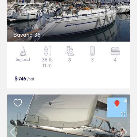
Bavaria 36
Sejlbåd
36 ft
8
3
4
11 m
$
746
/nat