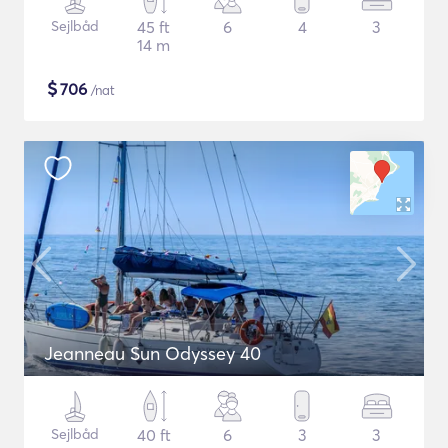
Sejlbåd
45 ft
6
4
3
14 m
$
706
/nat
Jeanneau Sun Odyssey 40
Sejlbåd
40 ft
6
3
3