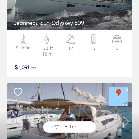
Jeanneau Sun Odyssey 509
Sejlbåd
50 ft
12
5
6
15 m
$
1,091
/nat
Filtre