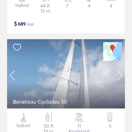
Sejlbåd
44 ft
7
4
4
13 m
$
689
/nat
Beneteau Cyclades 50
Sejlbåd
50 ft
11
5
15 m
Krydstogt