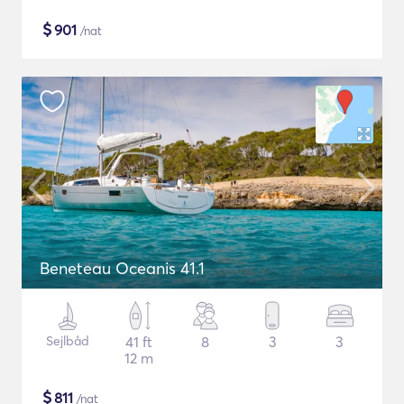
$
901
/nat
Beneteau Oceanis 41.1
Sejlbåd
41 ft
8
3
3
12 m
$
811
/nat