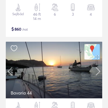
Sejlbåd
46 ft
6
3
4
14 m
$
860
/nat
Bavaria 44