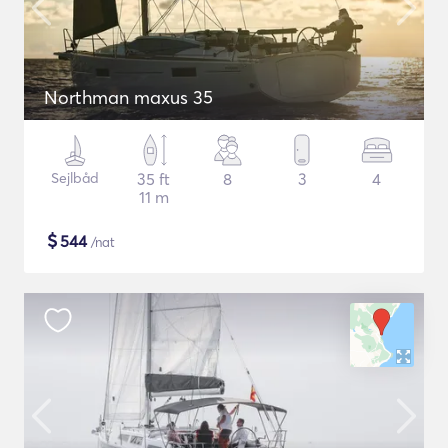
Northman maxus 35
Sejlbåd
35 ft
8
3
4
11 m
$
544
/nat