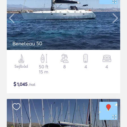
Beneteau 50
Sejlbåd
50 ft
8
4
4
15 m
$
1,045
/nat