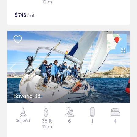
12 m
$
746
/nat
Bavaria 38
Sejlbåd
38 ft
6
1
4
12 m