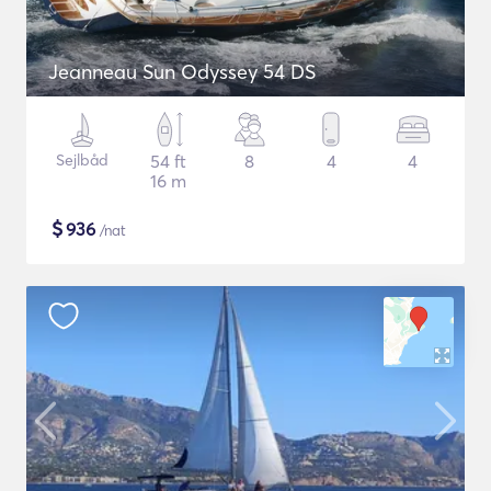
Jeanneau Sun Odyssey 54 DS
Sejlbåd
54 ft
8
4
4
16 m
$
936
/nat