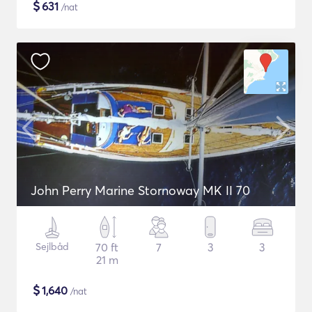
$
631
/nat
John Perry Marine Stornoway MK II 70
Sejlbåd
70 ft
7
3
3
21 m
$
1,640
/nat