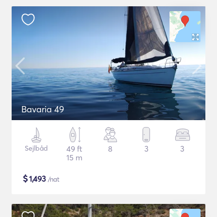
Bavaria 49
Sejlbåd
49 ft
8
3
3
15 m
$
1,493
/nat