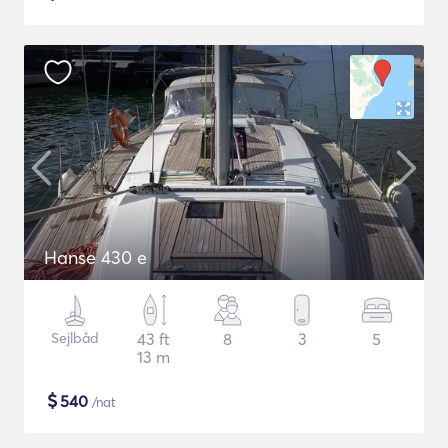
Hanse 430 e
Sejlbåd
43 ft
8
3
5
13 m
$
540
/nat