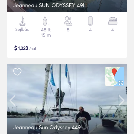
Jeanneau SUN ODYSSEY 49I
Sejlbåd
48 ft
8
4
4
15 m
$
1,223
/nat
Jeanneau Sun Odyssey 449