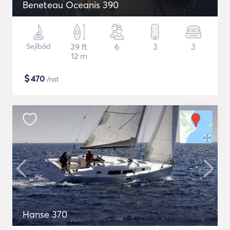
Beneteau Oceanis 390
Sejlbåd
39 ft
6
3
3
12 m
$
470
/nat
Hanse 370