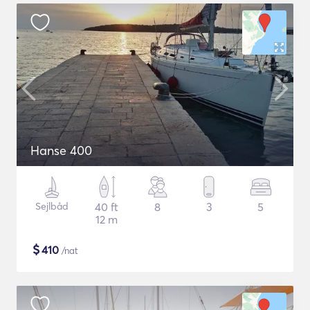
Hanse 400
Sejlbåd
40 ft
8
3
5
12 m
$
410
/nat