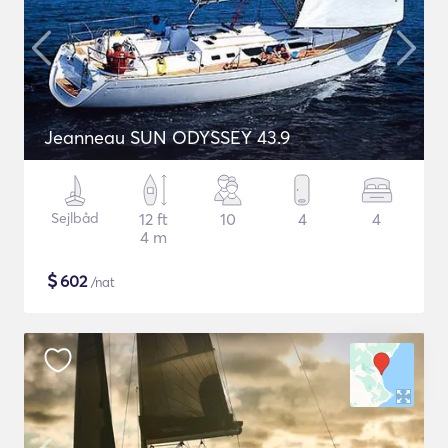
Jeanneau SUN ODYSSEY 43.9
Sejlbåd
12 ft
10
4
4
4 m
$
602
/nat