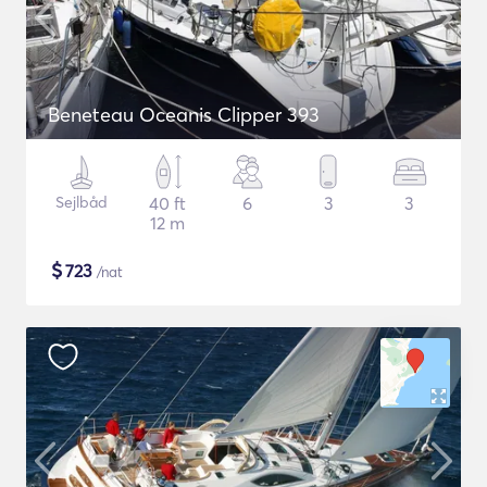
Beneteau Oceanis Clipper 393
Sejlbåd
40 ft
6
3
3
12 m
$
723
/nat