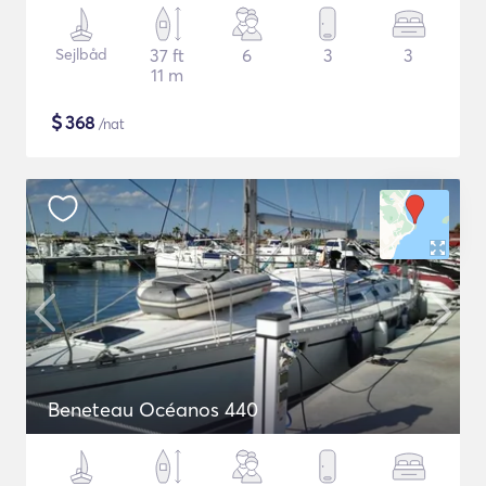
Sejlbåd
37 ft
6
3
3
11 m
$
368
/nat
Beneteau Océanos 440