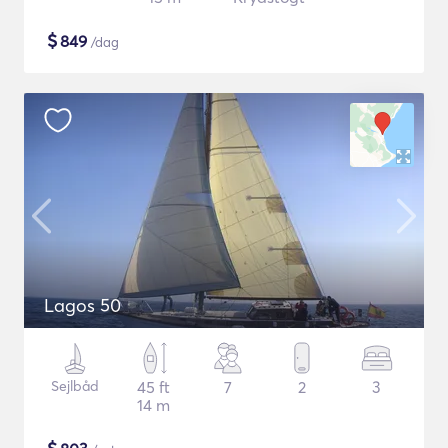
$
849
/dag
Lagos 50
Sejlbåd
45 ft
7
2
3
14 m