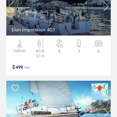
Elan Impression 40.1
Sejlbåd
40 ft
8
3
4
12 m
$
499
/nat