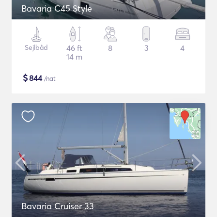
Bavaria C45 Style
Sejlbåd
46 ft
8
3
4
14 m
$
844
/nat
Bavaria Cruiser 33