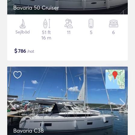
Bavaria 50 Cruiser
Sejlbåd
51 ft
11
5
6
16 m
$
786
/nat
Bavaria C38