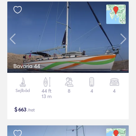
Bavaria 44
Sejlbåd
44 ft
8
4
4
13 m
$
663
/nat