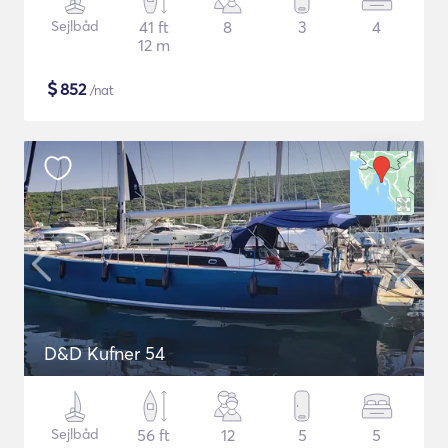
Sejlbåd
41 ft
8
3
4
12 m
$
852
/nat
D&D Kufner 54
Sejlbåd
56 ft
12
5
5