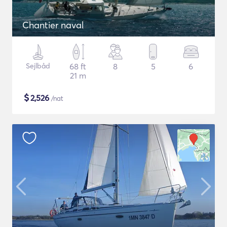
Chantier naval
Sejlbåd
68 ft
8
5
6
21 m
$
2,526
/nat