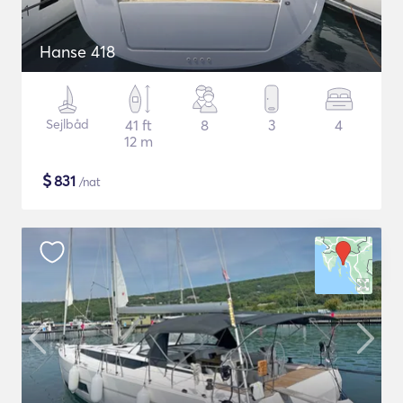
Hanse 418
Sejlbåd
41 ft
8
3
4
12 m
$
831
/nat