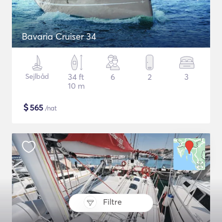
Bavaria Cruiser 34
Sejlbåd
34 ft
6
2
3
10 m
$
565
/nat
Filtre