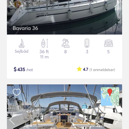
Bavaria 36
Sejlbåd
36 ft
8
3
5
11 m
$
435
4.7
/nat
(1
anmeldelser
)