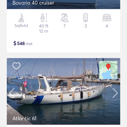
Bavaria 40 cruiser
Sejlbåd
40 ft
7
3
4
12 m
$
548
/nat
Atlantic 61