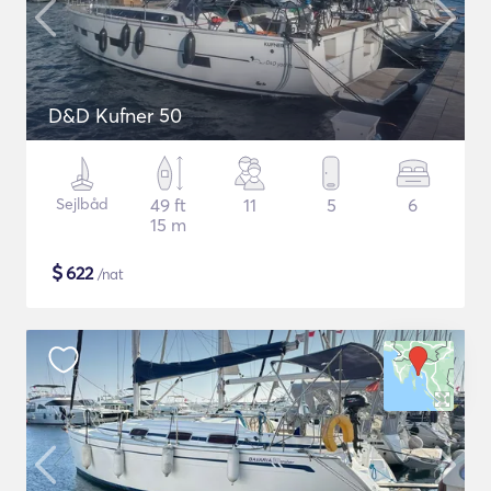
D&D Kufner 50
Sejlbåd
49 ft
11
5
6
15 m
$
622
/nat