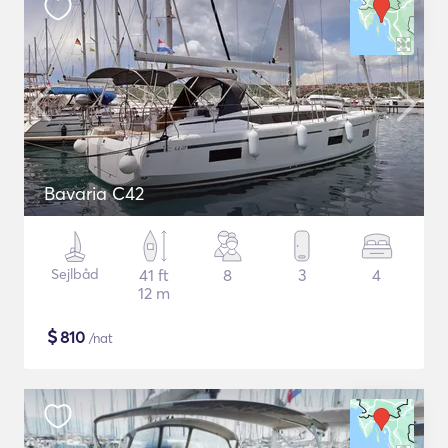
Bavaria C42
Sejlbåd
41 ft
8
3
4
12 m
$
810
/nat