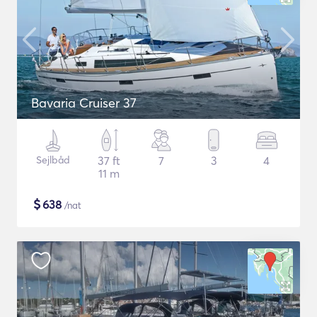
Bavaria Cruiser 37
Sejlbåd
37 ft
7
3
4
11 m
$
638
/nat