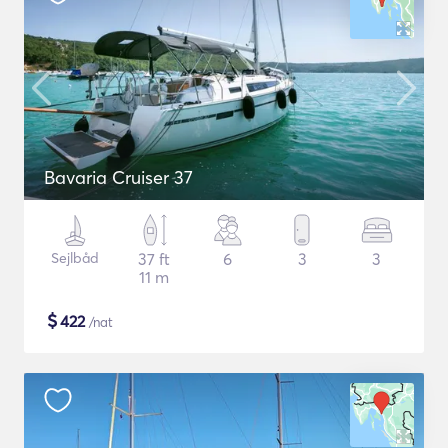
Bavaria Cruiser 37
Sejlbåd
37 ft
6
3
3
11 m
$
422
/nat