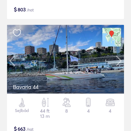
$
803
/nat
Bavaria 44
Sejlbåd
44 ft
8
4
4
13 m
$
663
/nat