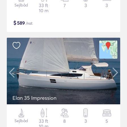
Sejlbåd
33 ft
7
3
3
10 m
$
589
/nat
Elan 35 Impression
Sejlbåd
33 ft
8
3
5
10 m