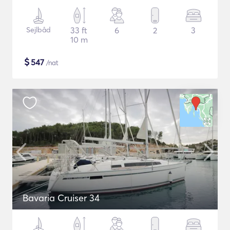
Sejlbåd
33 ft
6
2
3
10 m
$
547
/nat
Bavaria Cruiser 34