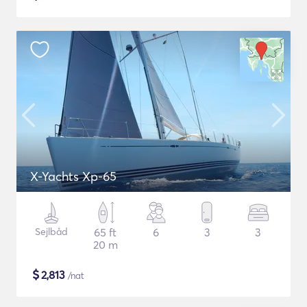
X-Yachts Xp-65
Sejlbåd
65 ft
6
3
3
20 m
$
2,813
/nat