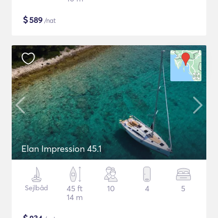
$
589
/nat
Elan Impression 45.1
Sejlbåd
45 ft
10
4
5
14 m