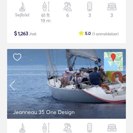
Sejlbåd
61 ft
6
3
3
19 m
$
1,263
5.0
/nat
(1
anmeldelser
)
Jeanneau 35 One Design