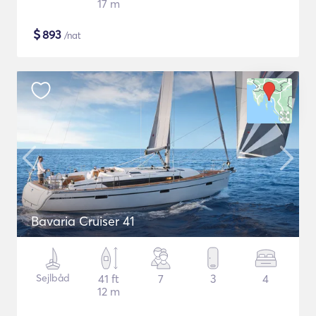
17 m
$
893
/nat
Bavaria Cruiser 41
Sejlbåd
41 ft
7
3
4
12 m