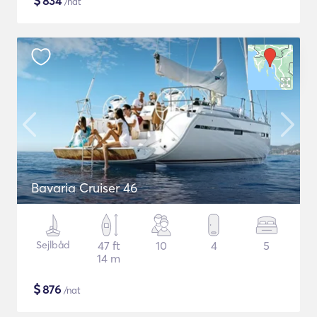
$
834
/nat
Bavaria Cruiser 46
Sejlbåd
47 ft
10
4
5
14 m
$
876
/nat