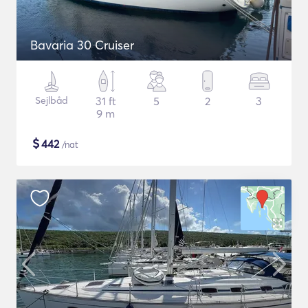
Bavaria 30 Cruiser
Sejlbåd
31 ft
5
2
3
9 m
$
442
/nat