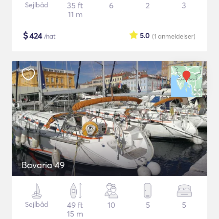
Sejlbåd
35 ft
6
2
3
11 m
$
424
5.0
/nat
(1
anmeldelser
)
Bavaria 49
Sejlbåd
49 ft
10
5
5
15 m