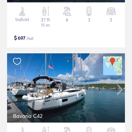
Sejlbåd
37 ft
6
3
3
11 m
$
697
/nat
Bavaria C42