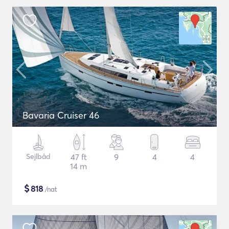
Bavaria Cruiser 46
Sejlbåd
47 ft
9
4
4
14 m
$
818
/nat