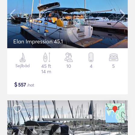
Elan Impression 45.1
Sejlbåd
45 ft
10
4
5
14 m
$
557
/nat