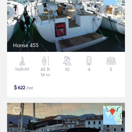
Hanse 455
Sejlbåd
45 ft
10
4
5
14 m
$
622
/nat