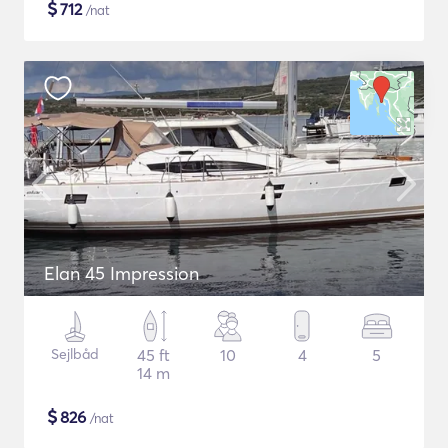
$
712
/nat
Elan 45 Impression
Sejlbåd
45 ft
10
4
5
14 m
$
826
/nat