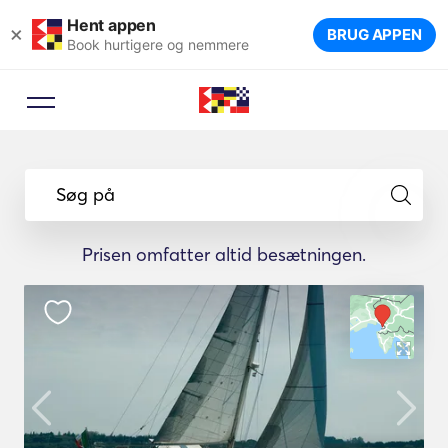
Hent appen
×
BRUG APPEN
Book hurtigere og nemmere
Booking rådgiver
Lad en rejseekspert foreslå de
Søg på
ideelle lystbåde til din rejse.
Prisen omfatter altid besætningen.