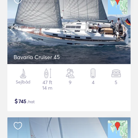
Bavaria Cruiser 45
Sejlbåd
47 ft
9
4
5
14 m
$
745
/nat