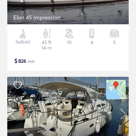
Elan 45 Impression
Sejlbåd
45 ft
10
4
5
14 m
$
826
/nat