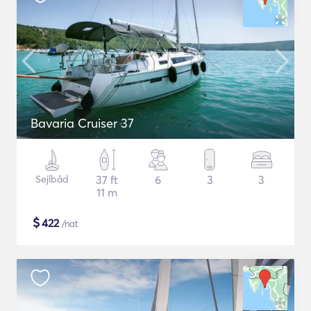
Bavaria Cruiser 37
Sejlbåd
37 ft
6
3
3
11 m
$
422
/nat