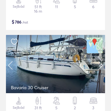
Sejlbåd
51 ft
11
5
6
16 m
$
786
/nat
Bavaria 30 Cruiser
Sejlbåd
31 ft
5
2
3