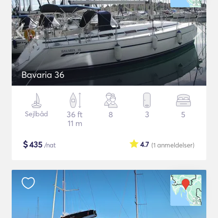
Bavaria 36
Sejlbåd
36 ft
8
3
5
11 m
$
435
4.7
/nat
(1
anmeldelser
)