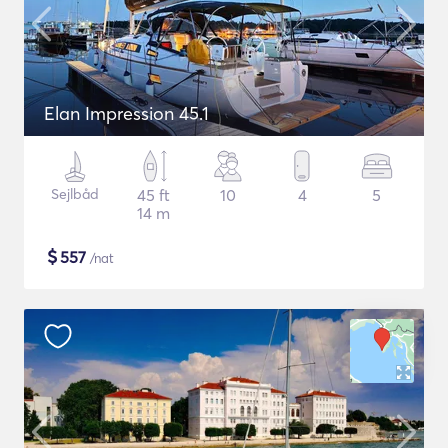
Elan Impression 45.1
Sejlbåd
45 ft
10
4
5
14 m
$
557
/nat