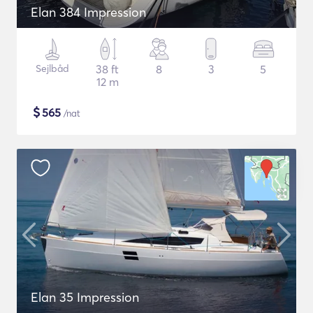
Elan 384 Impression
Sejlbåd
38 ft
8
3
5
12 m
$
565
/nat
Elan 35 Impression