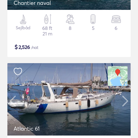
Chantier naval
Sejlbåd
68 ft
8
5
6
21 m
$
2,526
/nat
Atlantic 61