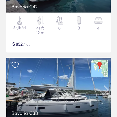
Bavaria C42
Sejlbåd
41 ft
8
3
4
12 m
$
852
/nat
Bavaria C38