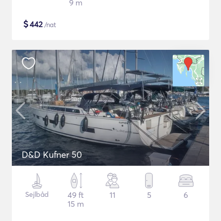
9 m
$
442
/nat
D&D Kufner 50
Sejlbåd
49 ft
11
5
6
15 m