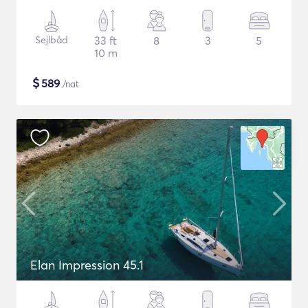
Sejlbåd
33 ft
8
3
5
10 m
$
589
/nat
Elan Impression 45.1