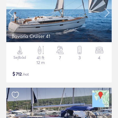
Bavaria Cruiser 41
Sejlbåd
41 ft
7
3
4
12 m
$
712
/nat