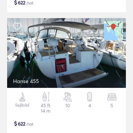
$
622
/nat
Hanse 455
Sejlbåd
45 ft
10
4
5
14 m
$
622
/nat