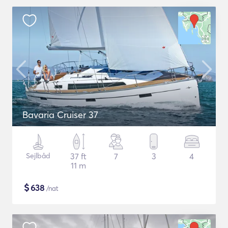
Bavaria Cruiser 37
Sejlbåd
37 ft
7
3
4
11 m
$
638
/nat