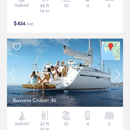
Sejlbåd
45 ft
10
4
5
14 m
$
834
/nat
Bavaria Cruiser 46
Sejlbåd
47 ft
10
4
5
14 m