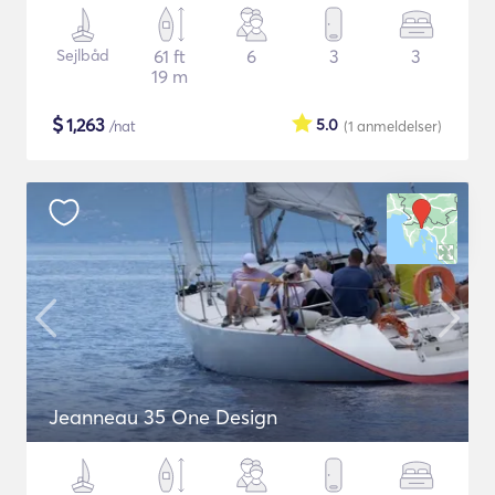
Sejlbåd
61 ft
6
3
3
19 m
$
1,263
5.0
/nat
(1
anmeldelser
)
Jeanneau 35 One Design