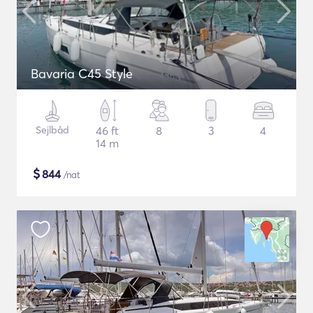
Bavaria C45 Style
Sejlbåd
46 ft
8
3
4
14 m
$
844
/nat