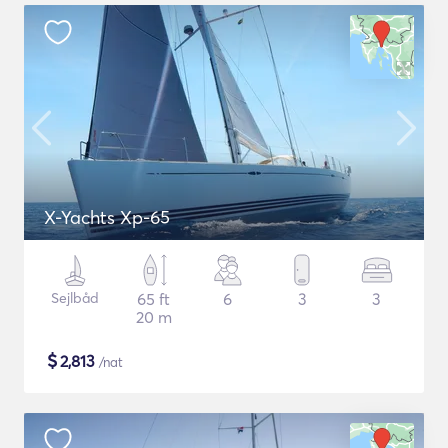
X-Yachts Xp-65
Sejlbåd
65 ft
6
3
3
20 m
$
2,813
/nat