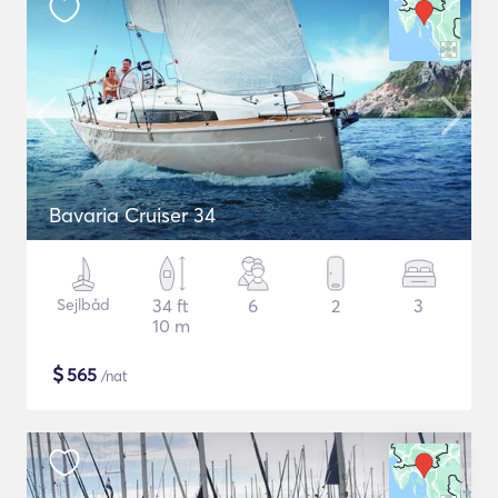
Bavaria Cruiser 34
Sejlbåd
34 ft
6
2
3
10 m
$
565
/nat