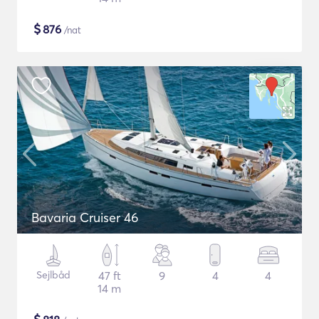
$
876
/nat
Bavaria Cruiser 46
Sejlbåd
47 ft
9
4
4
14 m