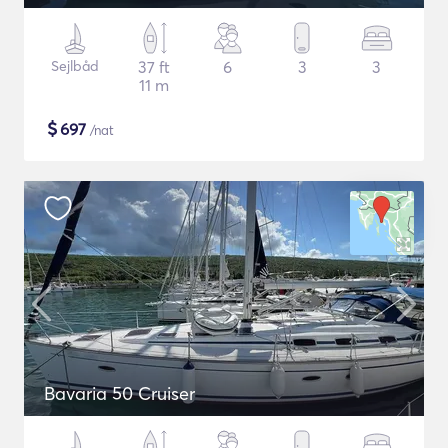
Sejlbåd
37 ft
6
3
3
11 m
$
697
/nat
Bavaria 50 Cruiser