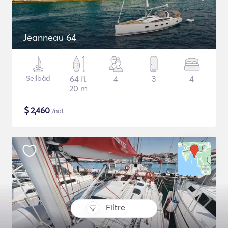
Jeanneau 64
Sejlbåd
64 ft
4
3
4
20 m
$
2,460
/nat
Filtre