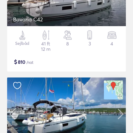
Bavaria C42
Sejlbåd
41 ft
8
3
4
12 m
$
810
/nat