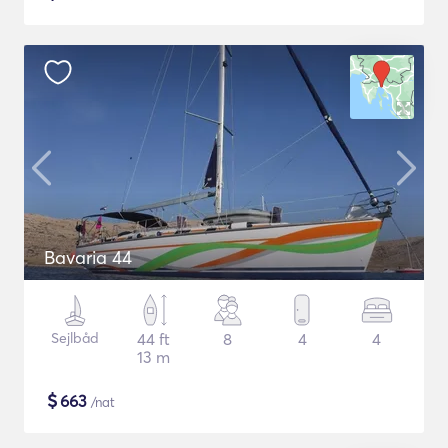
Bavaria 44
Sejlbåd
44 ft
8
4
4
13 m
$
663
/nat