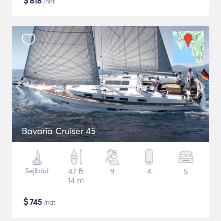
$
818
/nat
Bavaria Cruiser 45
Sejlbåd
47 ft
9
4
5
14 m
$
745
/nat