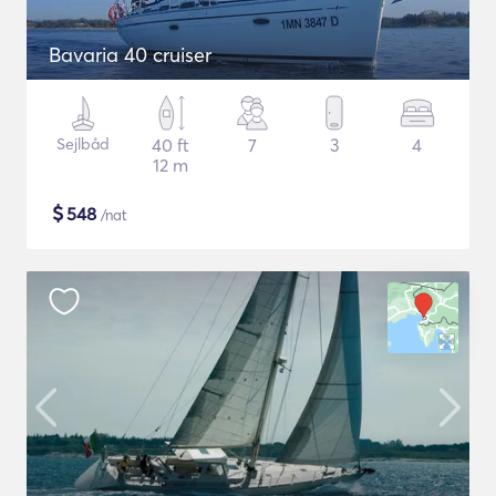
Bavaria 40 cruiser
Sejlbåd
40 ft
7
3
4
12 m
$
548
/nat