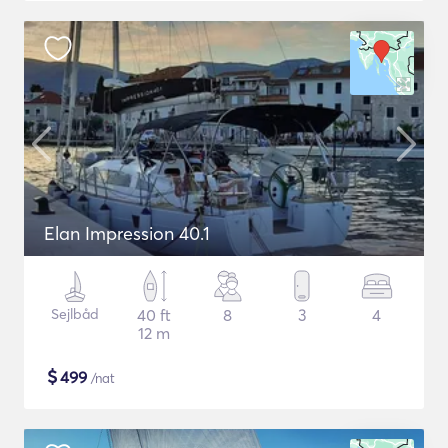
Elan Impression 40.1
Sejlbåd
40 ft
8
3
4
12 m
$
499
/nat