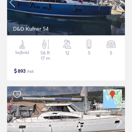
D&D Kufner 54
Sejlbåd
56 ft
12
5
5
17 m
$
893
/nat