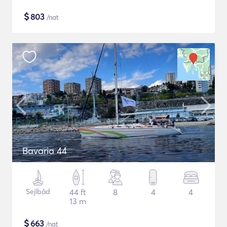
$
803
/nat
Bavaria 44
Sejlbåd
44 ft
8
4
4
13 m
$
663
/nat