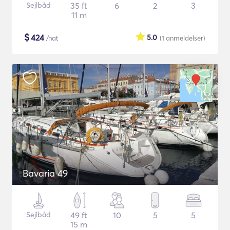
Sejlbåd
35 ft
6
2
3
11 m
$
424
5.0
/nat
(1
anmeldelser
)
Bavaria 49
Sejlbåd
49 ft
10
5
5
15 m