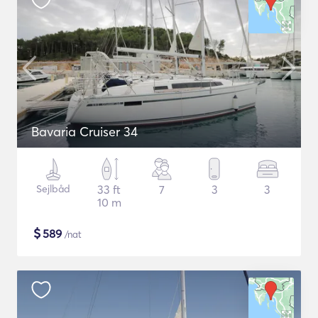
Bavaria Cruiser 34
Sejlbåd
33 ft
7
3
3
10 m
$
589
/nat