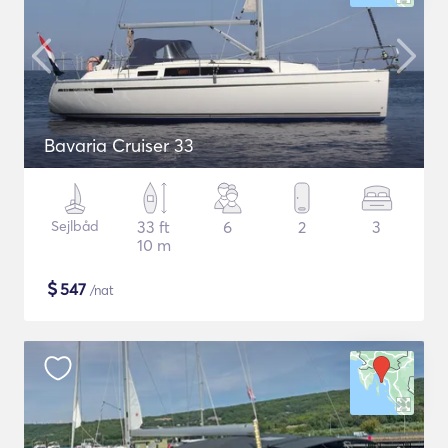
Bavaria Cruiser 33
Sejlbåd
33 ft
6
2
3
10 m
$
547
/nat