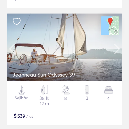
Jeanneau Sun Odyssey 39
Sejlbåd
38 ft
8
3
4
12 m
$
539
/nat