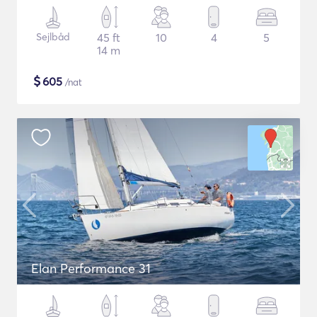
Sejlbåd
45 ft
10
4
5
14 m
$
605
/nat
Elan Performance 31