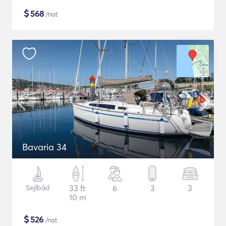
$
568
/nat
Bavaria 34
Sejlbåd
33 ft
6
3
3
10 m
$
526
/nat