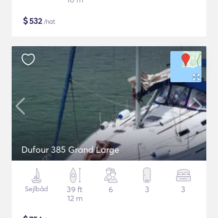
$
532
/nat
Dufour 385 Grand Large
Sejlbåd
39 ft
6
3
3
12 m