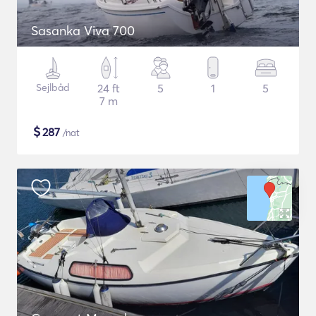
Sasanka Viva 700
Sejlbåd
24 ft
5
1
5
7 m
$
287
/nat