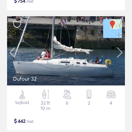
$
754
/nat
Dufour 32
Sejlbåd
32 ft
6
2
4
10 m
$
442
/nat