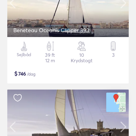
Beneteau Oceanis Clipper 393
Sejlbåd
39 ft
10
3
12 m
Krydstogt
$
746
/dag