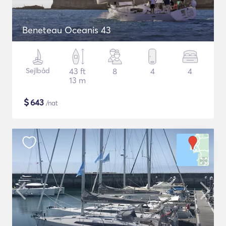
Beneteau Oceanis 43
Sejlbåd
43 ft
8
4
4
13 m
$
643
/nat