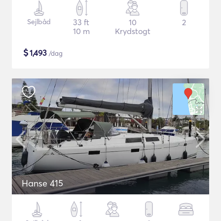
Sejlbåd
33 ft
10
2
10 m
Krydstogt
$
1,493
/dag
Hanse 415