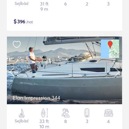
Sejlbåd
31 ft
6
2
3
9 m
$
396
/nat
Elan Impression 344
Sejlbåd
33 ft
8
3
4
10 m