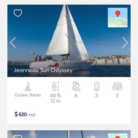
Jeanneau Sun Odyssey
Cruiser Racer
40 ft
6
3
3
12 m
$
620
/nat