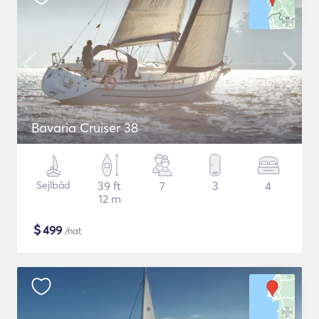
Bavaria Cruiser 38
Sejlbåd
39 ft
7
3
4
12 m
$
499
/nat