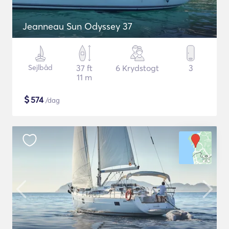
Jeanneau Sun Odyssey 37
Sejlbåd
37 ft
6 Krydstogt
3
11 m
$
574
/dag