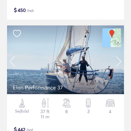
$
450
/nat
Elan Performance 37
Sejlbåd
37 ft
8
3
4
11 m
$
442
/nat