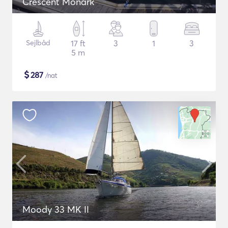
Crescent Monark
Sejlbåd
17 ft
3
1
3
5 m
$
287
/nat
Moody 33 MK II