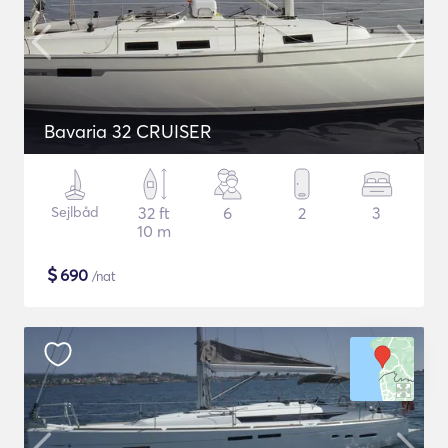
Bavaria 32 CRUISER
Sejlbåd
32 ft
6
2
3
10 m
$
690
/nat