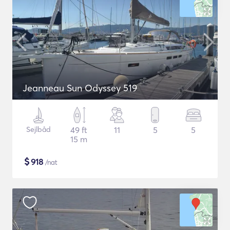
Jeanneau Sun Odyssey 519
Sejlbåd
49 ft
11
5
5
15 m
$
918
/nat