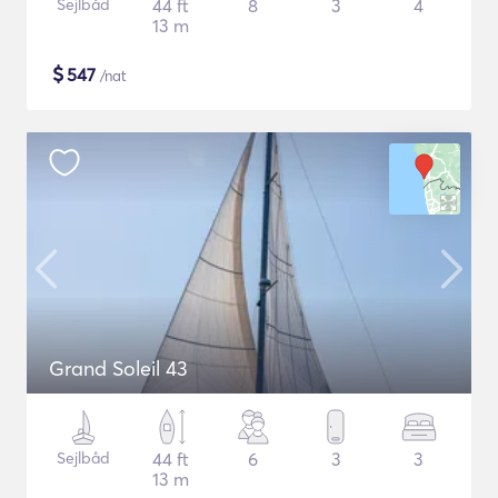
Sejlbåd
44 ft
8
3
4
13 m
$
547
/nat
Grand Soleil 43
Sejlbåd
44 ft
6
3
3
13 m