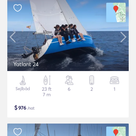
Yatlant 24
Sejlbåd
23 ft
6
2
1
7 m
$
976
/nat