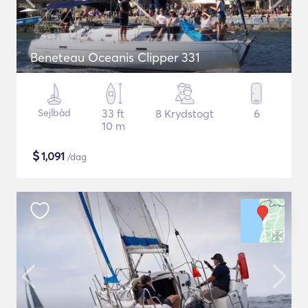
Beneteau Oceanis Clipper 331
Sejlbåd
33 ft
8 Krydstogt
6
10 m
$
1,091
/dag