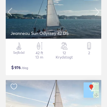
Jeanneau Sun Odyssey 42 DS
Sejlbåd
42 ft
12
2
13 m
Krydstogt
$
976
/dag