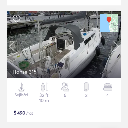
Hanse 315
Sejlbåd
32 ft
6
2
4
10 m
$
490
/nat