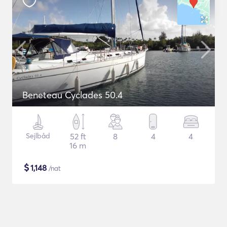
Beneteau Cyclades 50.4
Sejlbåd
52 ft
8
4
4
16 m
$
1,148
/nat