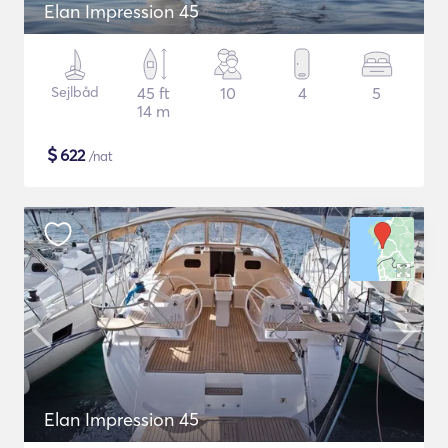
Elan Impression 45
Sejlbåd
45 ft
10
4
5
14 m
$
622
/nat
Elan Impression 45