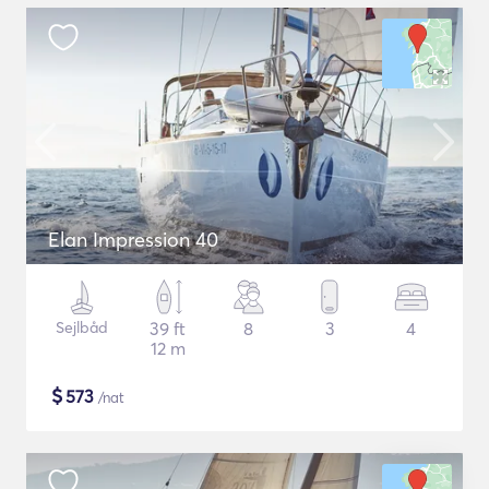
Elan Impression 40
Sejlbåd
39 ft
8
3
4
12 m
$
573
/nat