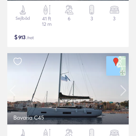
Sejlbåd
41 ft
6
3
3
12 m
$
913
/nat
Bavaria C45