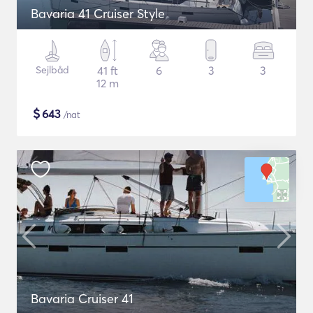
Bavaria 41 Cruiser Style
Sejlbåd
41 ft
6
3
3
12 m
$
643
/nat
Bavaria Cruiser 41