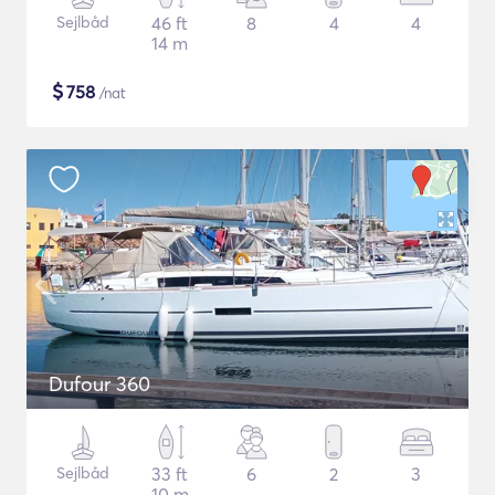
Sejlbåd
46 ft
8
4
4
14 m
$
758
/nat
Dufour 360
Sejlbåd
33 ft
6
2
3
10 m