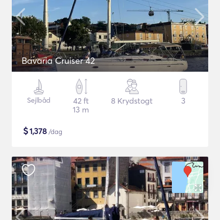
Bavaria Cruiser 42
Sejlbåd
42 ft
8 Krydstogt
3
13 m
$
1,378
/dag