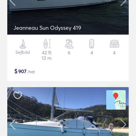
Jeanneau Sun Odyssey 419
Sejlbåd
42 ft
6
4
4
13 m
$
907
/nat