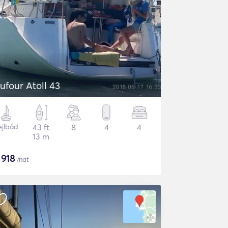
ufour Atoll 43
ejlbåd
43 ft
8
4
4
13 m
$
918
/nat