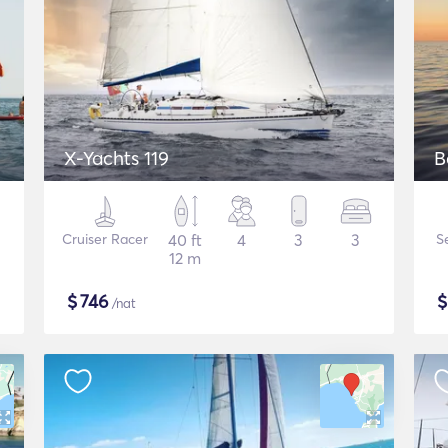
X-Yachts 119
B
Cruiser Racer
40 ft
4
3
3
S
12 m
$
746
/nat