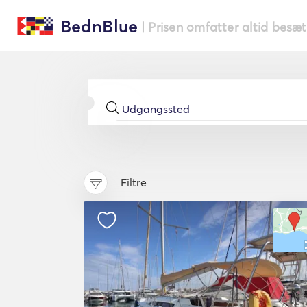
BednBlue
| Prisen omfatter altid besæ
Filtre