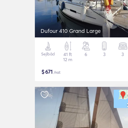
Dufour 410 Grand Large
Sejlbåd
41 ft
6
3
3
12 m
$
671
/nat