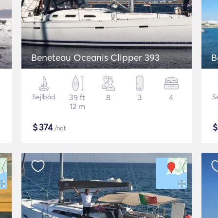
Beneteau Oceanis Clipper 393
B
Sejlbåd
39 ft
8
3
4
S
12 m
$
374
/nat