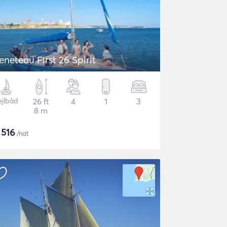
eneteau First 26 Spirit
ejlbåd
26 ft
4
1
3
8 m
$
516
/nat