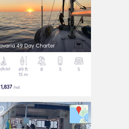
avaria 49 Day Charter
ejlbåd
49 ft
8
5
5
15 m
$
1,837
/nat