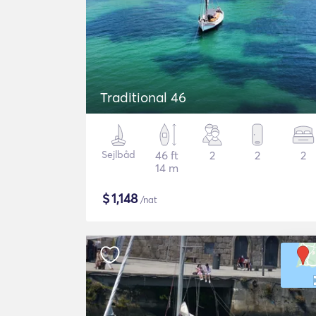
Traditional 46
Sejlbåd
46 ft
2
2
2
14 m
$
1,148
/nat