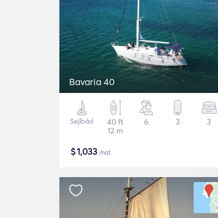
Bavaria 40
Sejlbåd
40 ft
6
3
3
12 m
$
1,033
/nat