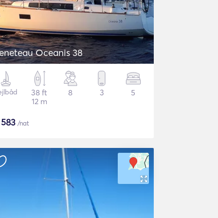
eneteau Oceanis 38
ejlbåd
38 ft
8
3
5
12 m
$
583
/nat