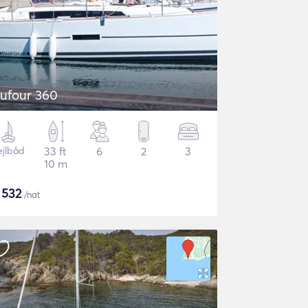
ufour 360
ejlbåd
33 ft
6
2
3
10 m
$
532
/nat