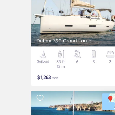
Dufour 390 Grand Large
Sejlbåd
39 ft
6
3
3
12 m
$
1,263
/nat