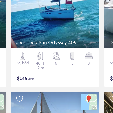
Jeanneau Sun Odyssey 409
D
Sejlbåd
40 ft
6
3
3
S
12 m
$
516
/nat