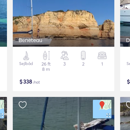
Beneteau
D
Sejlbåd
26 ft
3
2
1
S
8 m
$
338
/nat