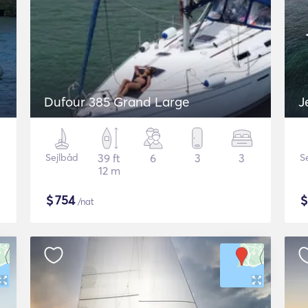
Dufour 385 Grand Large
J
Sejlbåd
39 ft
6
3
3
S
12 m
$
754
/nat