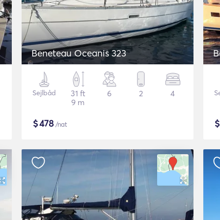
Beneteau Oceanis 323
B
Sejlbåd
31 ft
6
2
4
S
9 m
$
478
/nat