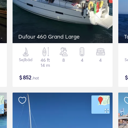
Dufour 460 Grand Large
T
Sejlbåd
46 ft
8
4
4
S
14 m
$
852
/nat