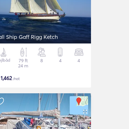
all Ship Gaff Rigg Ketch
ejlbåd
79 ft
8
4
4
24 m
$
1,462
/nat