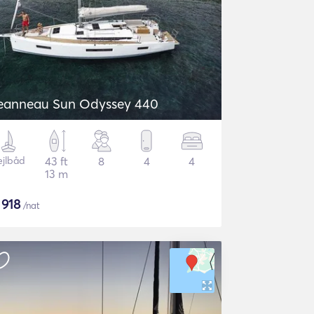
eanneau Sun Odyssey 440
ejlbåd
43 ft
8
4
4
13 m
$
918
/nat