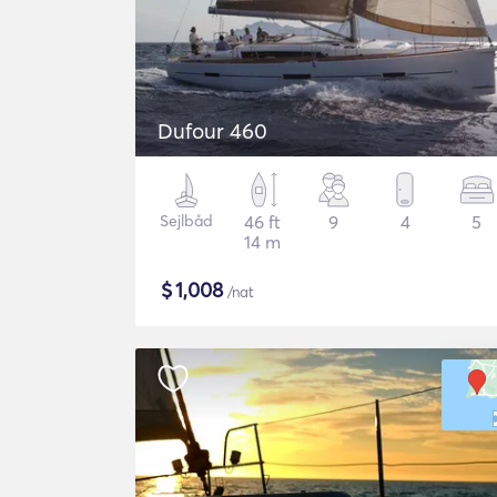
Dufour 460
Sejlbåd
46 ft
9
4
5
14 m
$
1,008
/nat