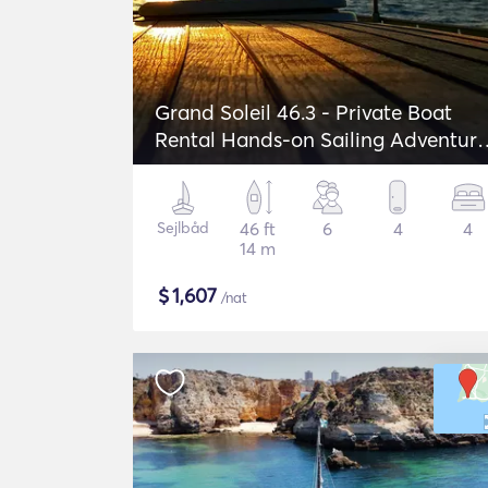
Grand Soleil 46.3 - Private Boat
Rental Hands-on Sailing Adventure
in Lagos
Sejlbåd
46 ft
6
4
4
14 m
$
1,607
/nat