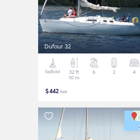
Dufour 32
Sejlbåd
32 ft
6
2
4
10 m
$
442
/nat