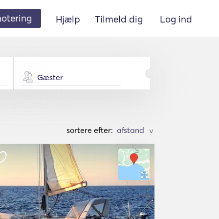
 notering
Hjælp
Tilmeld dig
Log ind
Gæster
sortere efter:
>