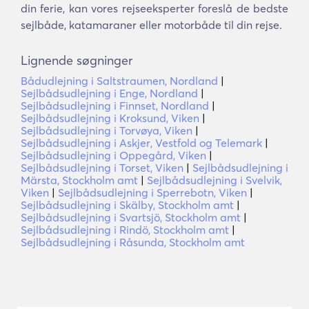
din ferie, kan vores rejseeksperter foreslå de bedste
sejlbåde, katamaraner eller motorbåde til din rejse.
Lignende søgninger
Bådudlejning i Saltstraumen, Nordland
|
Sejlbådsudlejning i Enge, Nordland
|
Sejlbådsudlejning i Finnset, Nordland
|
Sejlbådsudlejning i Kroksund, Viken
|
Sejlbådsudlejning i Torvøya, Viken
|
Sejlbådsudlejning i Askjer, Vestfold og Telemark
|
Sejlbådsudlejning i Oppegård, Viken
|
Sejlbådsudlejning i Torset, Viken
|
Sejlbådsudlejning i
Märsta, Stockholm amt
|
Sejlbådsudlejning i Svelvik,
Viken
|
Sejlbådsudlejning i Sperrebotn, Viken
|
Sejlbådsudlejning i Skälby, Stockholm amt
|
Sejlbådsudlejning i Svartsjö, Stockholm amt
|
Sejlbådsudlejning i Rindö, Stockholm amt
|
Sejlbådsudlejning i Råsunda, Stockholm amt