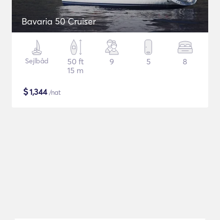
Bavaria 50 Cruiser
Sejlbåd
50 ft
9
5
8
15 m
$
1,344
/nat