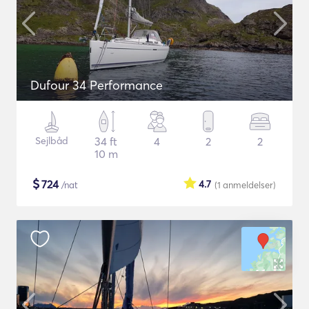
Dufour 34 Performance
Sejlbåd
34 ft
4
2
2
10 m
$
724
4.7
/nat
(1
anmeldelser
)