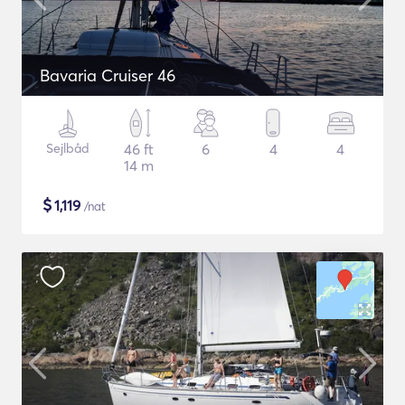
Bavaria Cruiser 46
Sejlbåd
46 ft
6
4
4
14 m
$
1,119
/nat