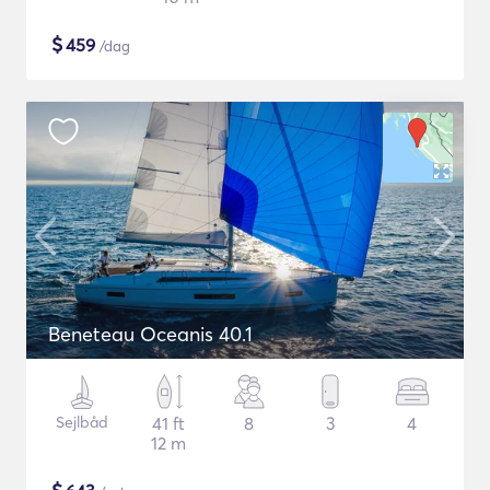
$
459
/dag
Beneteau Oceanis 40.1
Sejlbåd
41 ft
8
3
4
12 m