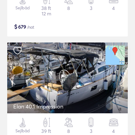
Sejlbåd
38 ft
8
3
4
12 m
$
679
/nat
Elan 40.1 Impression
Sejlbåd
39 ft
8
3
4