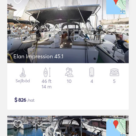
Elan Impression 45.1
Sejlbåd
46 ft
10
4
5
14 m
$
826
/nat