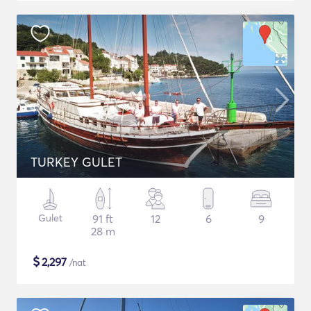
TURKEY GULET
Gulet
91 ft
12
6
9
28 m
$
2,297
/nat