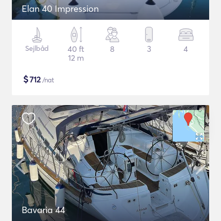
Elan 40 Impression
Sejlbåd
40 ft
8
3
4
12 m
$
712
/nat
Bavaria 44