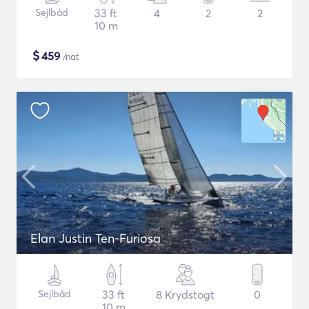
Sejlbåd
33 ft
4
2
2
10 m
$
459
/nat
Elan Justin Ten-Furiosa
Sejlbåd
33 ft
8 Krydstogt
0
10 m