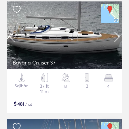
Bavaria Cruiser 37
Sejlbåd
37 ft
8
3
4
11 m
$
481
/nat