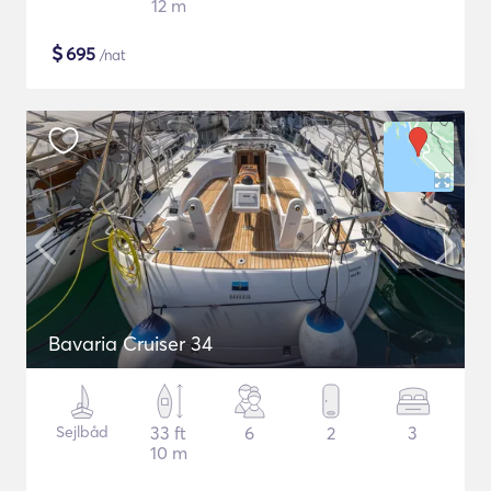
12 m
$
695
/nat
Bavaria Cruiser 34
Sejlbåd
33 ft
6
2
3
10 m