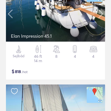
Elan Impression 45.1
Sejlbåd
46 ft
8
4
4
14 m
$
818
/nat