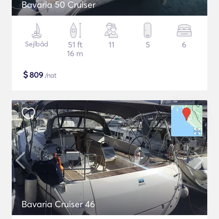
Bavaria 50 Cruiser
Sejlbåd
51 ft
11
5
6
16 m
$
809
/nat
Bavaria Cruiser 46