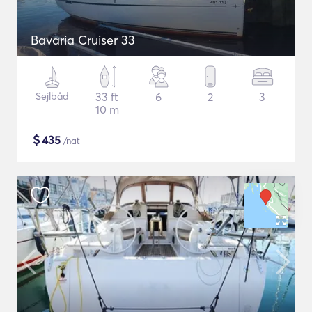
Bavaria Cruiser 33
Sejlbåd
33 ft
6
2
3
10 m
$
435
/nat