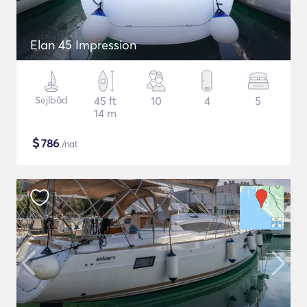
Elan 45 Impression
Sejlbåd
45 ft
10
4
5
14 m
$
786
/nat