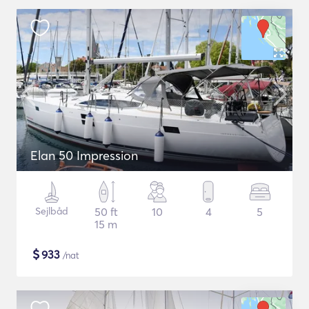
Elan 50 Impression
Sejlbåd
50 ft
10
4
5
15 m
$
933
/nat