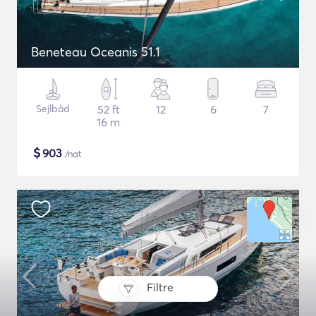
Beneteau Oceanis 51.1
Sejlbåd
52 ft
12
6
7
16 m
$
903
/nat
Filtre