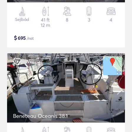
Sejlbåd
41 ft
8
3
4
12 m
$
695
/nat
Beneteau Oceanis 38.1