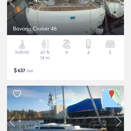
Bavaria Cruiser 46
Sejlbåd
47 ft
9
4
5
14 m
$
637
/nat