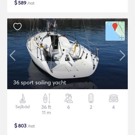
$
589
/nat
36 sport sailing yacht
Sejlbåd
36 ft
6
2
4
11 m
$
803
/nat