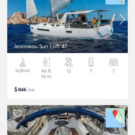
Jeanneau Sun Loft 47
Sejlbåd
46 ft
12
7
7
14 m
$
846
/nat