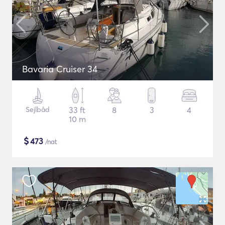
Bavaria Cruiser 34
Sejlbåd
33 ft
8
3
4
10 m
$
473
/nat