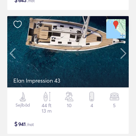
$
643
/nat
Elan Impression 43
Sejlbåd
44 ft
10
4
5
13 m
$
941
/nat