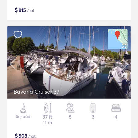
$
815
/nat
Bavaria Cruiser 37
Sejlbåd
37 ft
8
3
4
11 m
$
508
/nat