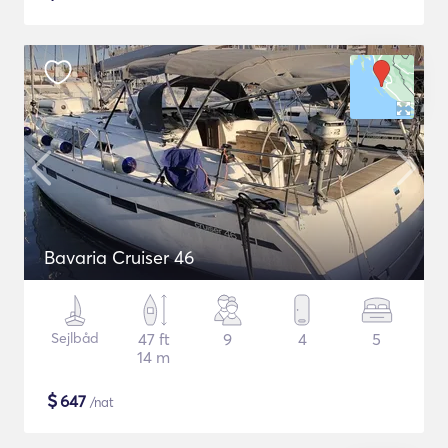
Bavaria Cruiser 46
Sejlbåd
47 ft
9
4
5
14 m
$
647
/nat