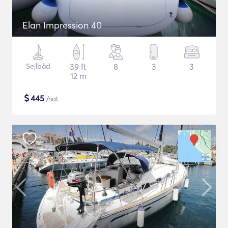
Elan Impression 40
Sejlbåd
39 ft
8
3
3
12 m
$
445
/nat