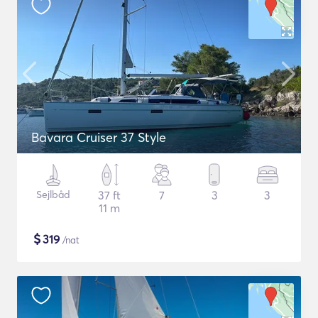
Bavara Cruiser 37 Style
Sejlbåd
37 ft
7
3
3
11 m
$
319
/nat