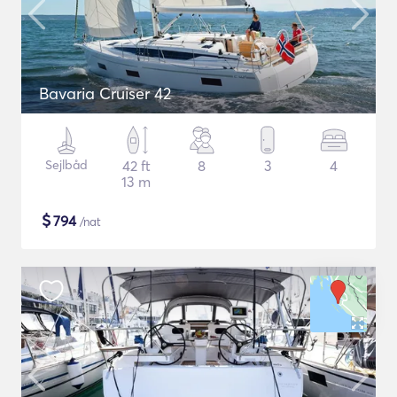
Bavaria Cruiser 42
Sejlbåd
42 ft
8
3
4
13 m
$
794
/nat