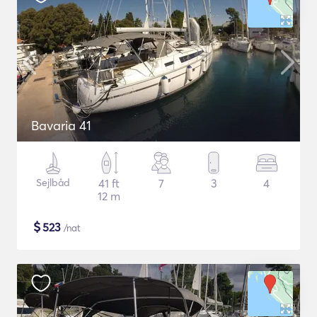
Bavaria 41
Sejlbåd
41 ft
7
3
4
12 m
$
523
/nat