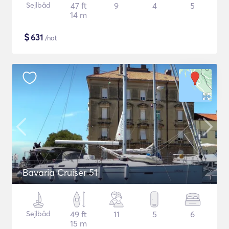
Sejlbåd
47 ft
9
4
5
14 m
$
631
/nat
Bavaria Cruiser 51
Sejlbåd
49 ft
11
5
6
15 m