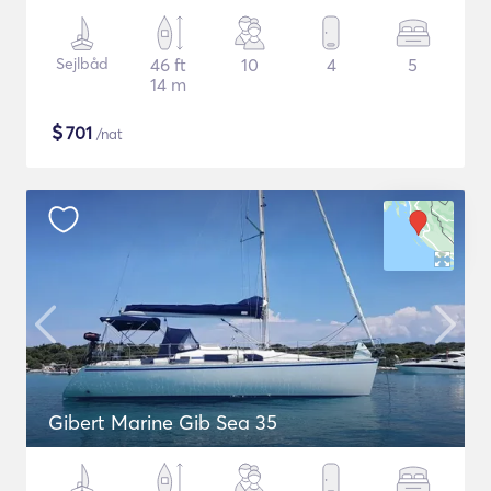
Sejlbåd
46 ft
10
4
5
14 m
$
701
/nat
Gibert Marine Gib Sea 35