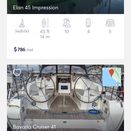
Elan 45 Impression
Sejlbåd
45 ft
10
4
5
14 m
$
786
/nat
Bavaria Cruiser 41