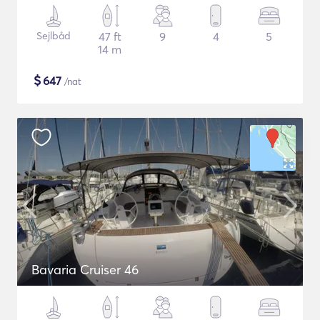
Sejlbåd
47 ft
9
4
5
14 m
$
647
/nat
Bavaria Cruiser 46