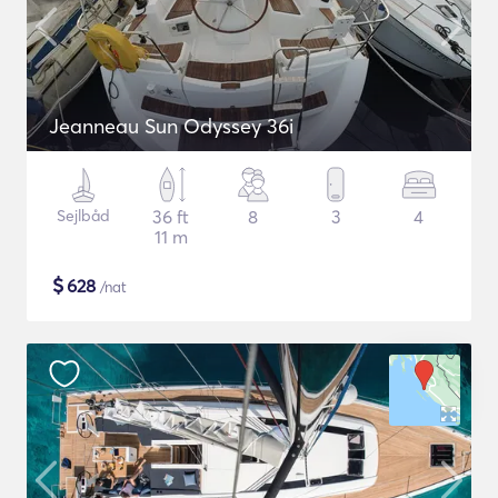
Jeanneau Sun Odyssey 36i
Sejlbåd
36 ft
8
3
4
11 m
$
628
/nat