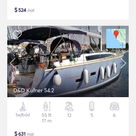
$
524
/nat
D&D Kufner 54.2
Sejlbåd
55 ft
12
5
6
17 m
$
631
/nat