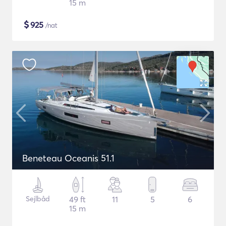
15 m
$
925
/nat
Beneteau Oceanis 51.1
Sejlbåd
49 ft
11
5
6
15 m