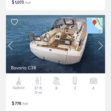
$
1,073
/nat
Bavaria C38
Sejlbåd
37 ft
8
3
4
11 m
$
778
/nat