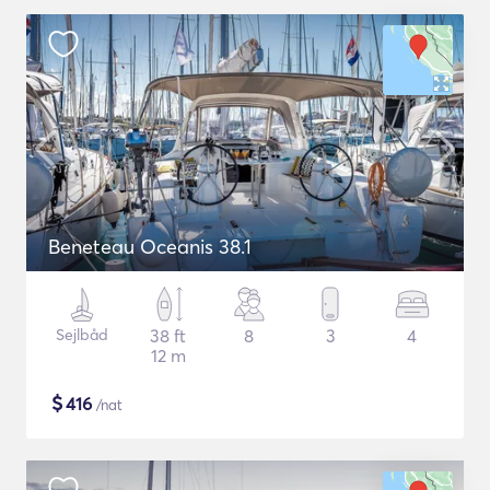
Beneteau Oceanis 38.1
Sejlbåd
38 ft
8
3
4
12 m
$
416
/nat