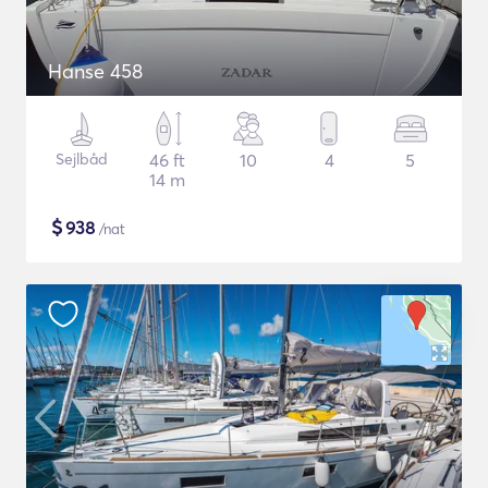
Hanse 458
Sejlbåd
46 ft
10
4
5
14 m
$
938
/nat