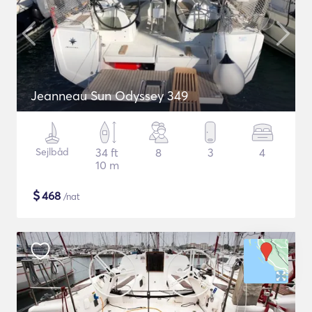
Jeanneau Sun Odyssey 349
Sejlbåd
34 ft
8
3
4
10 m
$
468
/nat