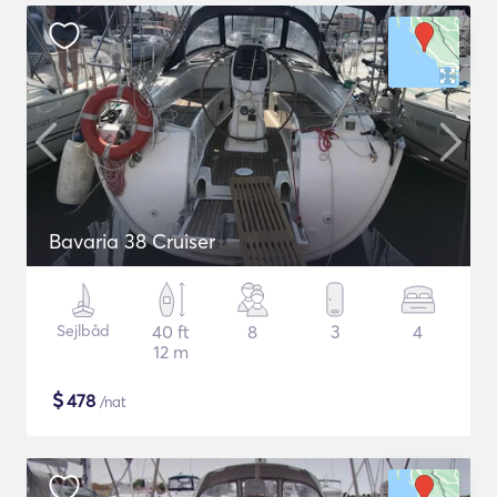
Bavaria 38 Cruiser
Sejlbåd
40 ft
8
3
4
12 m
$
478
/nat