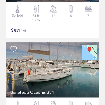
Sejlbåd
51 ft
12
6
7
16 m
$
831
/nat
Beneteau Oceanis 35.1