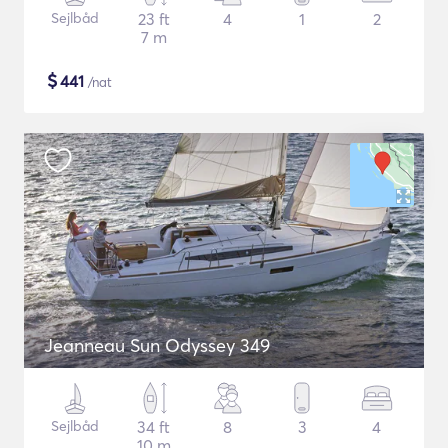
Sejlbåd
23 ft
4
1
2
7 m
$
441
/nat
Jeanneau Sun Odyssey 349
Sejlbåd
34 ft
8
3
4
10 m