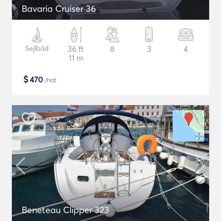
Bavaria Cruiser 36
Sejlbåd
36 ft
8
3
4
11 m
$
470
/nat
Beneteau Clipper 323