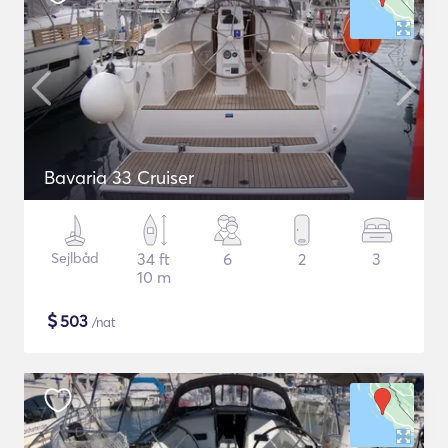
Bavaria 33 Cruiser
Sejlbåd
34 ft
6
2
3
10 m
$
503
/nat