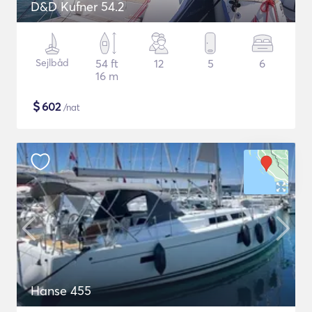
D&D Kufner 54.2
Sejlbåd
54 ft
12
5
6
16 m
$
602
/nat
Hanse 455