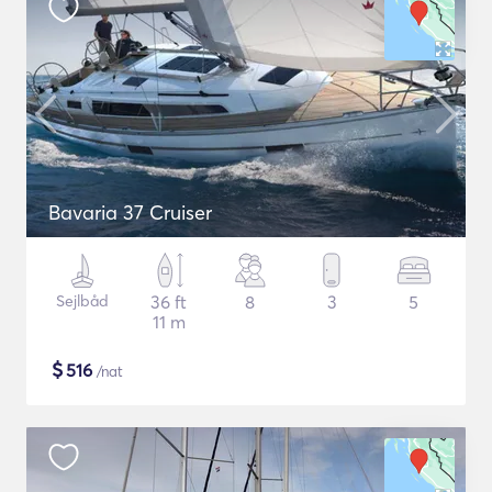
Bavaria 37 Cruiser
Sejlbåd
36 ft
8
3
5
11 m
$
516
/nat