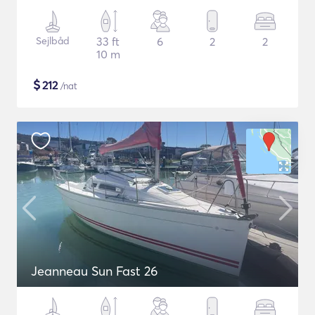
Sejlbåd
33 ft
6
2
2
10 m
$
212
/nat
Jeanneau Sun Fast 26