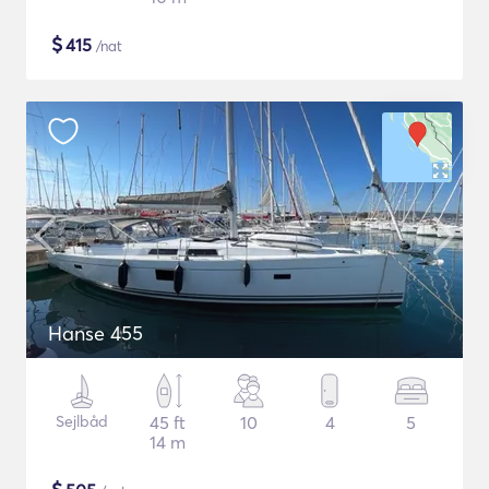
$
415
/nat
Hanse 455
Sejlbåd
45 ft
10
4
5
14 m