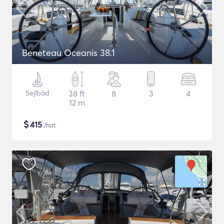
Beneteau Oceanis 38.1
Sejlbåd
38 ft
8
3
4
12 m
$
415
/nat