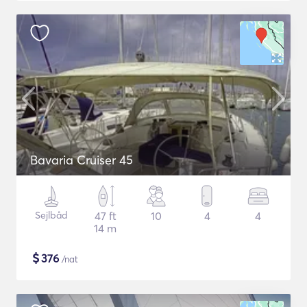
Bavaria Cruiser 45
Sejlbåd
47 ft
10
4
4
14 m
$
376
/nat