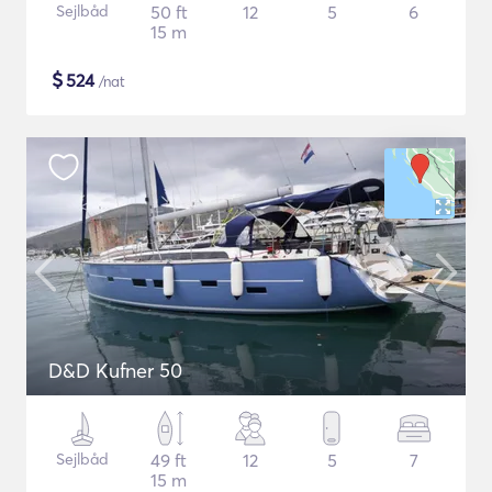
Sejlbåd
50 ft
12
5
6
15 m
$
524
/nat
D&D Kufner 50
Sejlbåd
49 ft
12
5
7
15 m