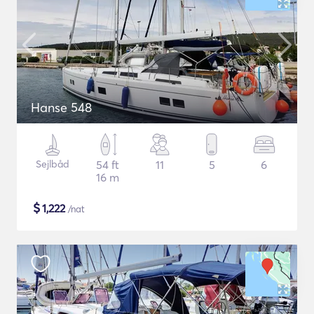
Hanse 548
Sejlbåd
54 ft
11
5
6
16 m
$
1,222
/nat