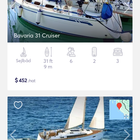
Bavaria 31 Cruiser
Sejlbåd
31 ft
6
2
3
9 m
$
452
/nat