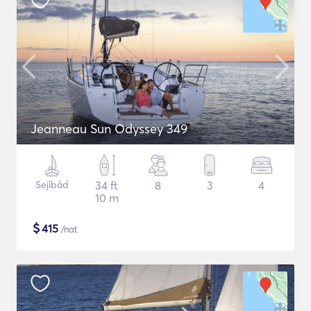
Jeanneau Sun Odyssey 349
Sejlbåd
34 ft
8
3
4
10 m
$
415
/nat