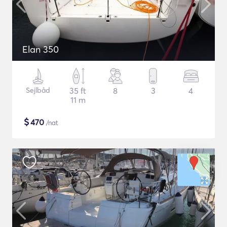
Elan 350
Sejlbåd
35 ft
8
3
4
11 m
$
470
/nat