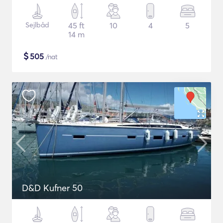
Sejlbåd
45 ft
10
4
5
14 m
$
505
/nat
D&D Kufner 50