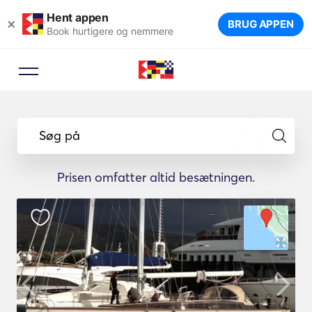
Hent appen
×
BRUG APPEN
Book hurtigere og nemmere
Søg på
Prisen omfatter altid besætningen.