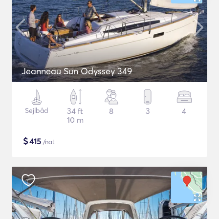
Jeanneau Sun Odyssey 349
Sejlbåd
34 ft
8
3
4
10 m
$
415
/nat