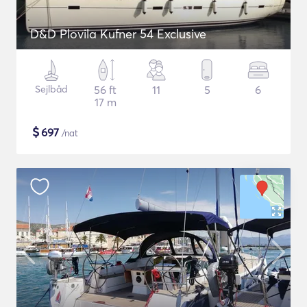
D&D Plovila Kufner 54 Exclusive
Sejlbåd
56 ft
11
5
6
17 m
$
697
/nat