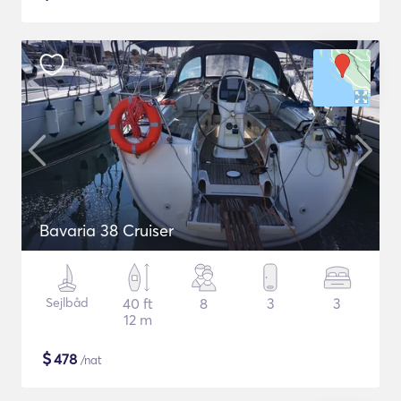
Bavaria 38 Cruiser
Sejlbåd
40 ft
8
3
3
12 m
$
478
/nat