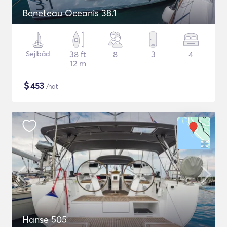
Beneteau Oceanis 38.1
Sejlbåd
38 ft
8
3
4
12 m
$
453
/nat
Hanse 505