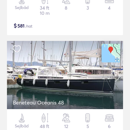
Sejlbåd
34 ft
8
3
4
10 m
$
581
/nat
Beneteau Oceanis 48
Sejlbåd
48 ft
12
5
6