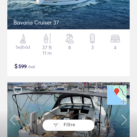
Bavaria Cruiser 37
Sejlbåd
37 ft
8
3
4
11 m
$
599
/nat
Filtre