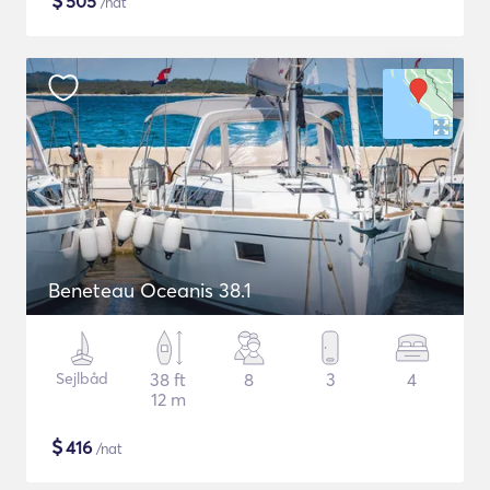
$
505
/nat
Beneteau Oceanis 38.1
Sejlbåd
38 ft
8
3
4
12 m
$
416
/nat