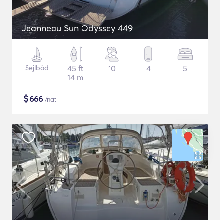
Jeanneau Sun Odyssey 449
Sejlbåd
45 ft
10
4
5
14 m
$
666
/nat