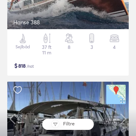
Hanse 388
Sejlbåd
37 ft
8
3
4
11 m
$
818
/nat
Filtre