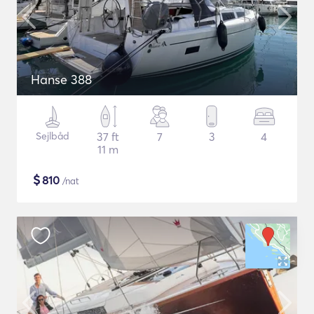
Hanse 388
Sejlbåd
37 ft
7
3
4
11 m
$
810
/nat