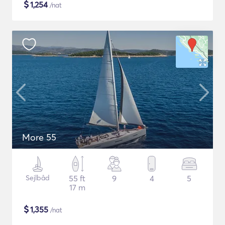
$
1,254
/nat
More 55
Sejlbåd
55 ft
9
4
5
17 m
$
1,355
/nat