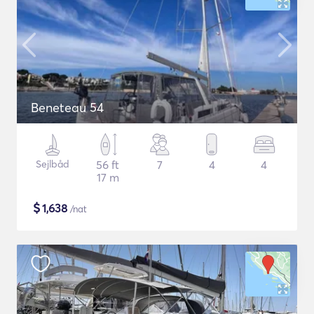
Beneteau 54
Sejlbåd
56 ft
7
4
4
17 m
$
1,638
/nat