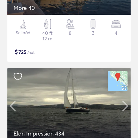
More 40
Sejlbåd
40 ft
8
3
4
12 m
$
725
/nat
Elan Impression 434