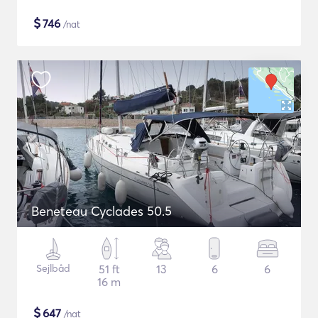
$
746
/nat
Beneteau Cyclades 50.5
Sejlbåd
51 ft
13
6
6
16 m
$
647
/nat