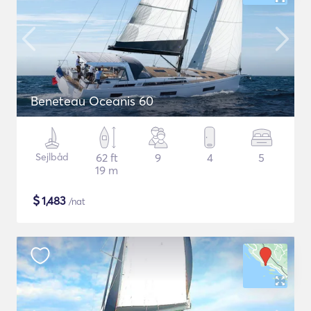
Beneteau Oceanis 60
Sejlbåd
62 ft
9
4
5
19 m
$
1,483
/nat