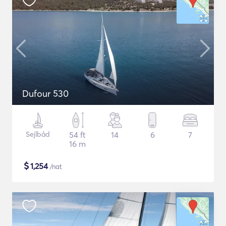
Dufour 530
Sejlbåd
54 ft
14
6
7
16 m
$
1,254
/nat