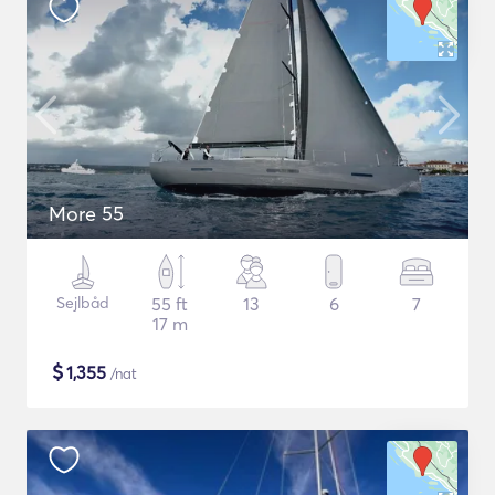
More 55
Sejlbåd
55 ft
13
6
7
17 m
$
1,355
/nat