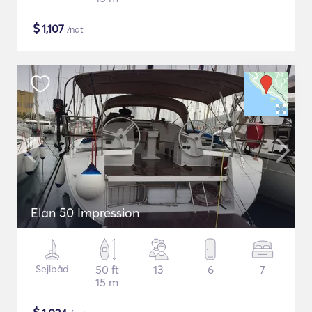
$
1,107
/nat
Elan 50 Impression
Sejlbåd
50 ft
13
6
7
15 m