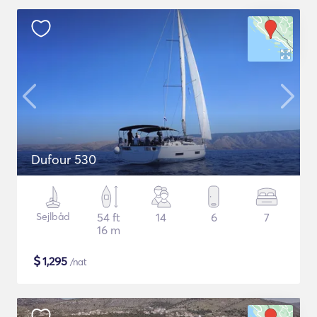
Dufour 530
Sejlbåd
54 ft
14
6
7
16 m
$
1,295
/nat