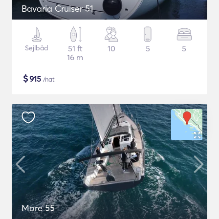
Bavaria Cruiser 51
Sejlbåd
51 ft
10
5
5
16 m
$
915
/nat
More 55