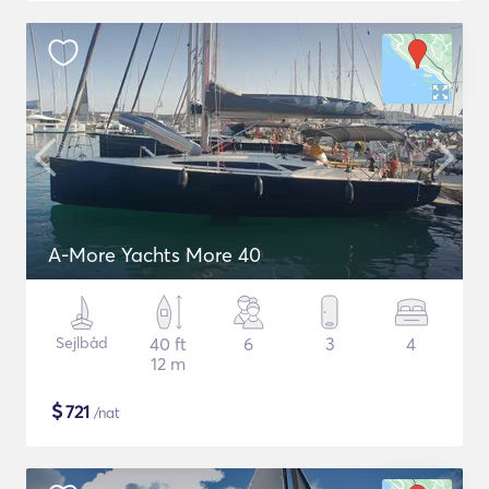
A-More Yachts More 40
Sejlbåd
40 ft
6
3
4
12 m
$
721
/nat