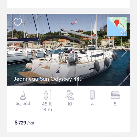
Jeanneau Sun Odyssey 449
Sejlbåd
45 ft
10
4
5
14 m
$
729
/nat