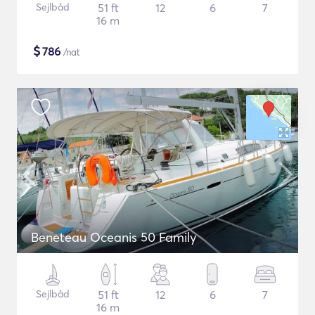
Sejlbåd
51 ft
12
6
7
16 m
$
786
/nat
Beneteau Oceanis 50 Family
Sejlbåd
51 ft
12
6
7
16 m