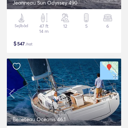
Jeanneau Sun Odyssey 490
Sejlbåd
47 ft
12
5
6
14 m
$
547
/nat
Beneteau Oceanis 46.1