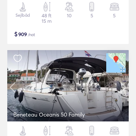
Sejlbåd
48 ft
10
5
5
15 m
$
909
/nat
Beneteau Oceanis 50 Family