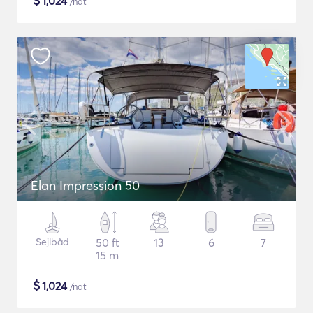
$
1,024
/nat
Elan Impression 50
Sejlbåd
50 ft
13
6
7
15 m
$
1,024
/nat