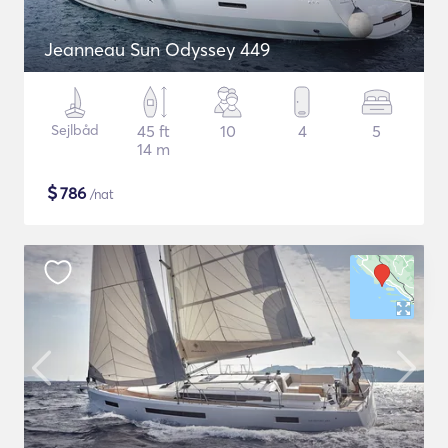
Jeanneau Sun Odyssey 449
Sejlbåd
45 ft
10
4
5
14 m
$
786
/nat