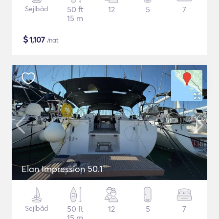
Sejlbåd
50 ft
12
5
7
15 m
$
1,107
/nat
Elan Impression 50.1
Sejlbåd
50 ft
12
5
7
15 m