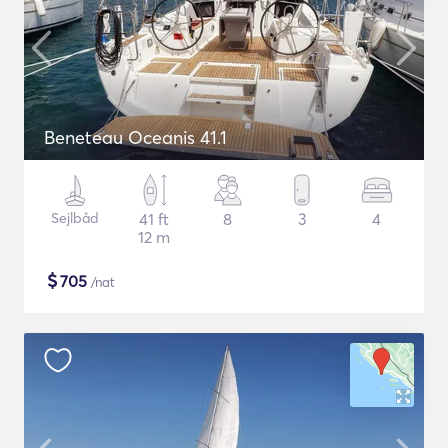
Beneteau Oceanis 41.1
Sejlbåd
41 ft
8
3
4
12 m
$
705
/nat