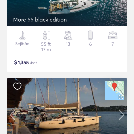
More 55 black edition
Sejlbåd
55 ft
13
6
7
17 m
$
1,355
/nat