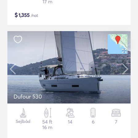
17 m
$
1,355
/nat
Dufour 530
Sejlbåd
54 ft
14
6
7
16 m