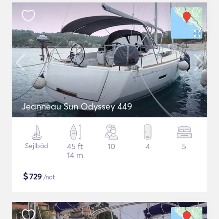
Jeanneau Sun Odyssey 449
Sejlbåd
45 ft
10
4
5
14 m
$
729
/nat