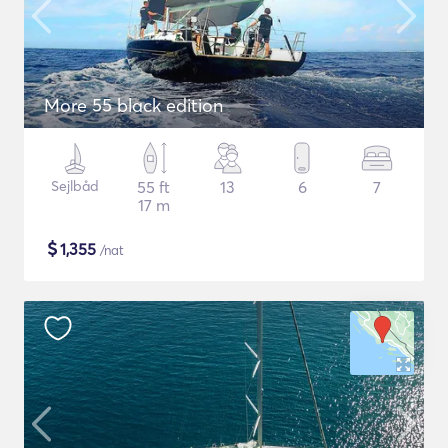
More 55 black edition
Sejlbåd
55 ft
13
6
7
17 m
$
1,355
/nat