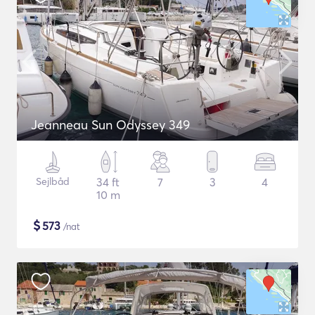
Jeanneau Sun Odyssey 349
Sejlbåd
34 ft
7
3
4
10 m
$
573
/nat