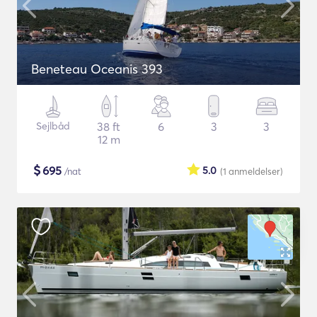
Beneteau Oceanis 393
Sejlbåd
38 ft
6
3
3
12 m
$
695
5.0
/nat
(1
anmeldelser
)