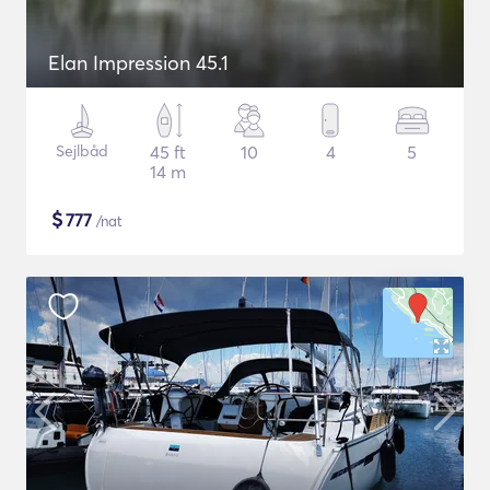
Elan Impression 45.1
Sejlbåd
45 ft
10
4
5
14 m
$
777
/nat