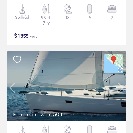
Sejlbåd
55 ft
13
6
7
17 m
$
1,355
/nat
Elan Impression 50.1