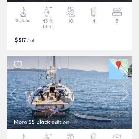
Sejlbåd
43 ft
10
4
5
13 m
$
517
/nat
More 55 black edition