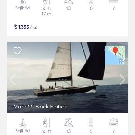
Sejlbåd
55 ft
13
6
7
17 m
$
1,355
/nat
More 55 Black Edition
Sejlbåd
55 ft
13
5
7