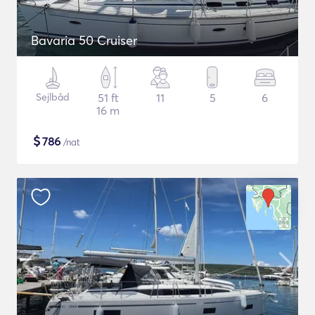
Bavaria 50 Cruiser
Sejlbåd
51 ft
11
5
6
16 m
$
786
/nat