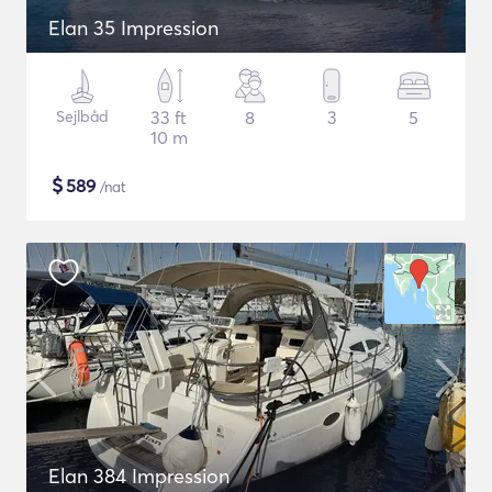
Elan 35 Impression
Sejlbåd
33 ft
8
3
5
10 m
$
589
/nat
Elan 384 Impression