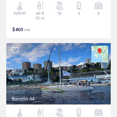
Sejlbåd
49 ft
10
5
5
15 m
$
803
/nat
Bavaria 44