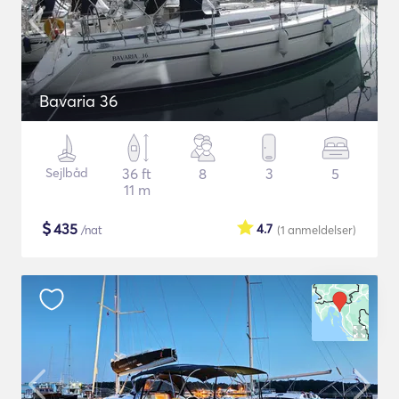
Bavaria 36
Sejlbåd
36 ft
8
3
5
11 m
$
435
4.7
/nat
(1
anmeldelser
)