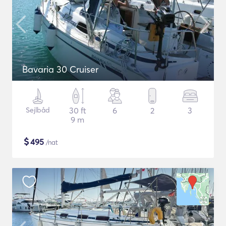
Bavaria 30 Cruiser
Sejlbåd
30 ft
6
2
3
9 m
$
495
/nat