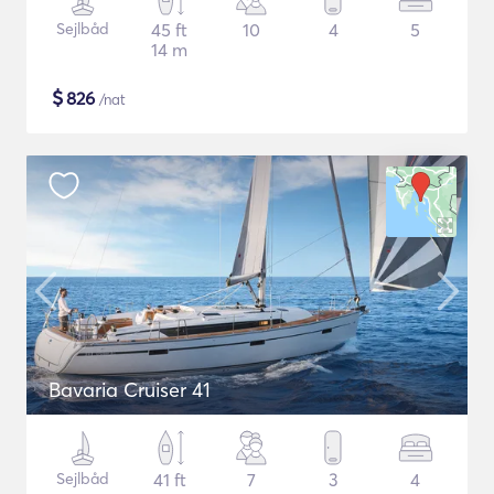
Sejlbåd
45 ft
10
4
5
14 m
$
826
/nat
Bavaria Cruiser 41
Sejlbåd
41 ft
7
3
4