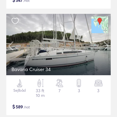
$
547
/nat
Bavaria Cruiser 34
Sejlbåd
33 ft
7
3
3
10 m
$
589
/nat