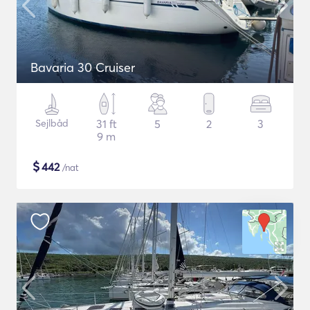
Bavaria 30 Cruiser
Sejlbåd
31 ft
5
2
3
9 m
$
442
/nat