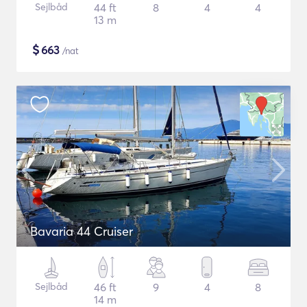
Sejlbåd
44 ft
8
4
4
13 m
$
663
/nat
Bavaria 44 Cruiser
Sejlbåd
46 ft
9
4
8
14 m