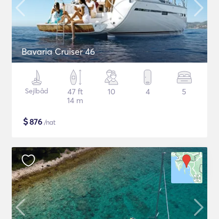
Bavaria Cruiser 46
Sejlbåd
47 ft
10
4
5
14 m
$
876
/nat