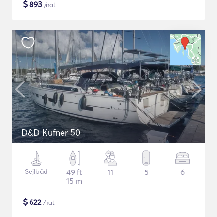
$
893
/nat
D&D Kufner 50
Sejlbåd
49 ft
11
5
6
15 m
$
622
/nat