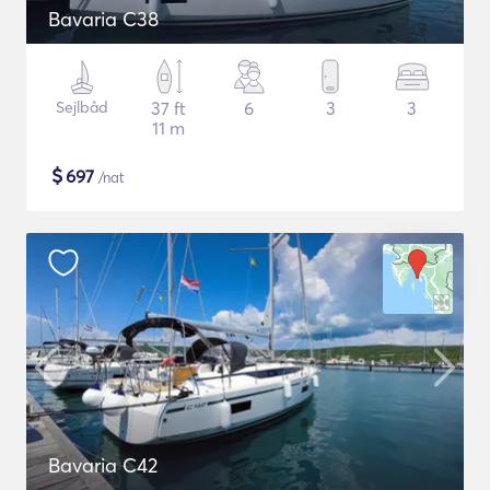
Bavaria C38
Sejlbåd
37 ft
6
3
3
11 m
$
697
/nat
Bavaria C42