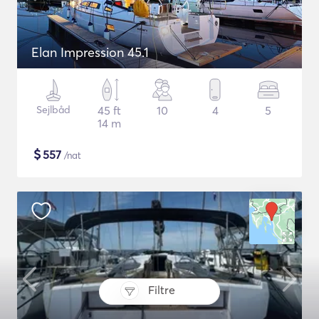
Elan Impression 45.1
Sejlbåd
45 ft
10
4
5
14 m
$
557
/nat
Filtre