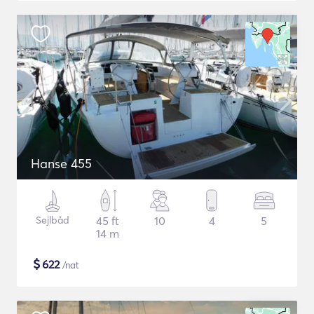
Hanse 455
Sejlbåd
45 ft
10
4
5
14 m
$
622
/nat