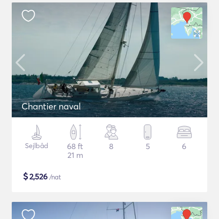
Chantier naval
Sejlbåd
68 ft
8
5
6
21 m
$
2,526
/nat