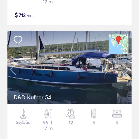
12 m
$
712
/nat
D&D Kufner 54
Sejlbåd
56 ft
12
5
5
17 m