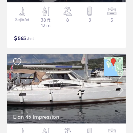
Sejlbåd
38 ft
8
3
5
12 m
$
565
/nat
Elan 45 Impression