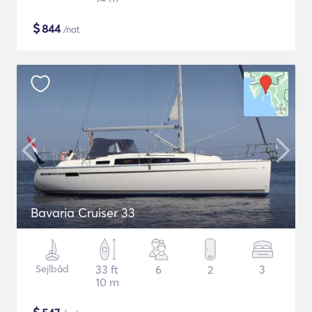
$
844
/nat
Bavaria Cruiser 33
Sejlbåd
33 ft
6
2
3
10 m