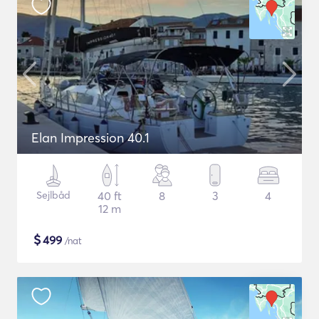
Elan Impression 40.1
Sejlbåd
40 ft
8
3
4
12 m
$
499
/nat