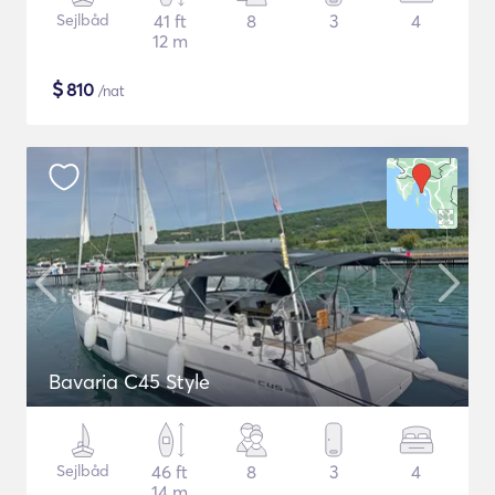
Sejlbåd
41 ft
8
3
4
12 m
$
810
/nat
Bavaria C45 Style
Sejlbåd
46 ft
8
3
4
14 m