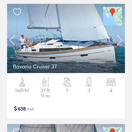
Bavaria Cruiser 37
Sejlbåd
37 ft
7
3
4
11 m
$
638
/nat