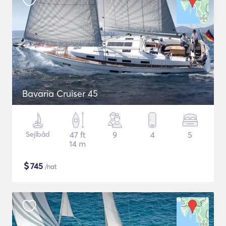
Bavaria Cruiser 45
Sejlbåd
47 ft
9
4
5
14 m
$
745
/nat