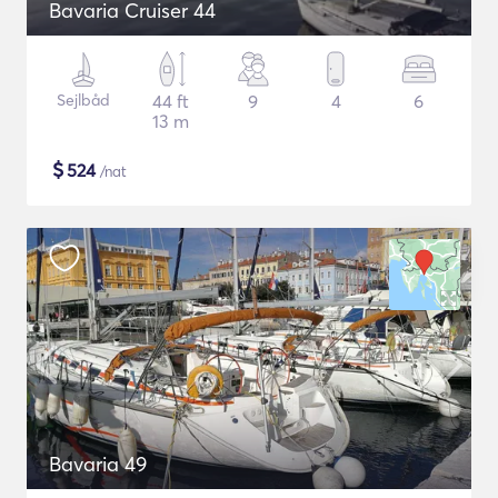
Bavaria Cruiser 44
Sejlbåd
44 ft
9
4
6
13 m
$
524
/nat
Bavaria 49