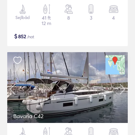
Sejlbåd
41 ft
8
3
4
12 m
$
852
/nat
Bavaria C42