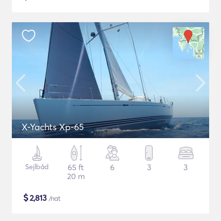
X-Yachts Xp-65
Sejlbåd
65 ft
6
3
3
20 m
$
2,813
/nat