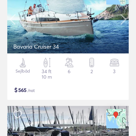
Bavaria Cruiser 34
Sejlbåd
34 ft
6
2
3
10 m
$
565
/nat