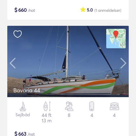
$
660
5.0
/nat
(1
anmeldelser
)
Bavaria 44
Sejlbåd
44 ft
8
4
4
13 m
$
663
/nat