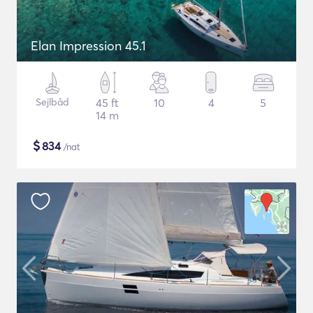
Elan Impression 45.1
Sejlbåd
45 ft
10
4
5
14 m
$
834
/nat