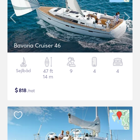
Bavaria Cruiser 46
Sejlbåd
47 ft
9
4
4
14 m
$
818
/nat