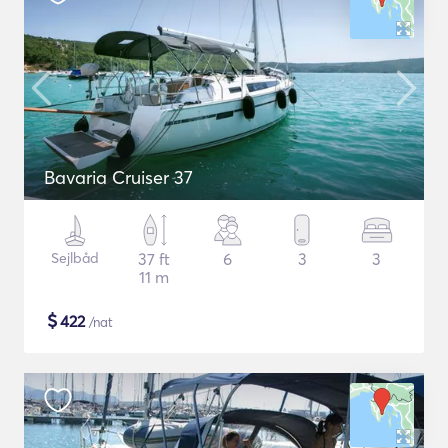
Bavaria Cruiser 37
Sejlbåd
37 ft
6
3
3
11 m
$
422
/nat