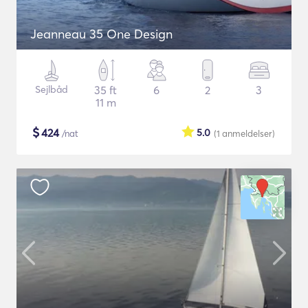
Jeanneau 35 One Design
Sejlbåd
35 ft
6
2
3
11 m
$
424
5.0
/nat
(1
anmeldelser
)