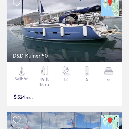
D&D Kufner 50
Sejlbåd
49 ft
12
5
6
15 m
$
524
/nat