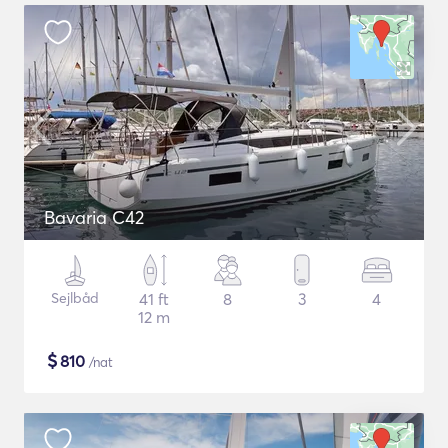
Bavaria C42
Sejlbåd
41 ft
8
3
4
12 m
$
810
/nat