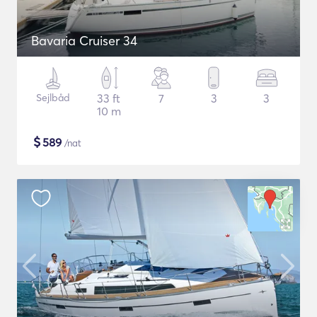
Bavaria Cruiser 34
Sejlbåd
33 ft
7
3
3
10 m
$
589
/nat