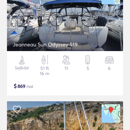
Jeanneau Sun Odyssey 519
Sejlbåd
51 ft
11
5
6
16 m
$
869
/nat