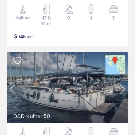
Sejlbåd
47 ft
9
4
5
14 m
$
745
/nat
D&D Kufner 50