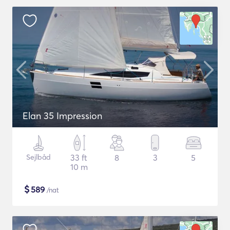
Elan 35 Impression
Sejlbåd
33 ft
8
3
5
10 m
$
589
/nat