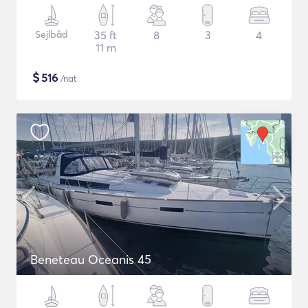
Sejlbåd
35 ft
8
3
4
11 m
$
516
/nat
Beneteau Oceanis 45