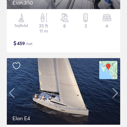
Elan 350
Sejlbåd
35 ft
8
3
4
11 m
$
459
/nat
Elan E4