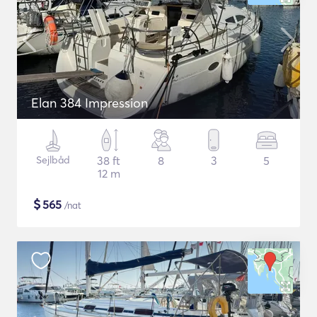
Elan 384 Impression
Sejlbåd
38 ft
8
3
5
12 m
$
565
/nat