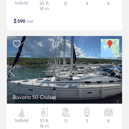
Sejlbåd
45 ft
8
4
4
14 m
$
590
/nat
Bavaria 50 Cruiser
Sejlbåd
51 ft
11
5
6
16 m