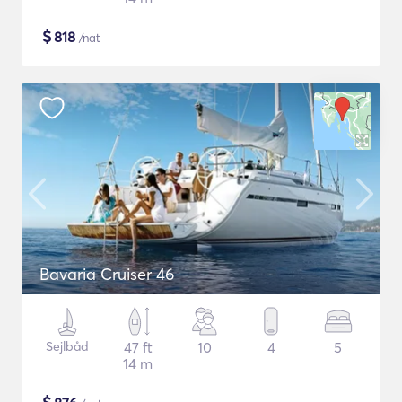
$
818
/nat
Bavaria Cruiser 46
Sejlbåd
47 ft
10
4
5
14 m