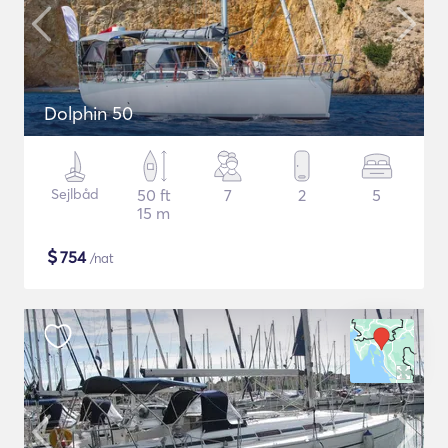
Dolphin 50
Sejlbåd
50 ft
7
2
5
15 m
$
754
/nat