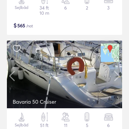
Sejlbåd
34 ft
6
2
3
10 m
$
565
/nat
Bavaria 50 Cruiser
Sejlbåd
51 ft
11
5
6