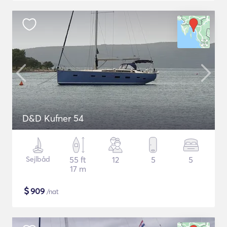
D&D Kufner 54
Sejlbåd
55 ft
12
5
5
17 m
$
909
/nat