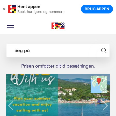
Hent appen
×
BRUG APPEN
Book hurtigere og nemmere
Søg på
Prisen omfatter altid besætningen.