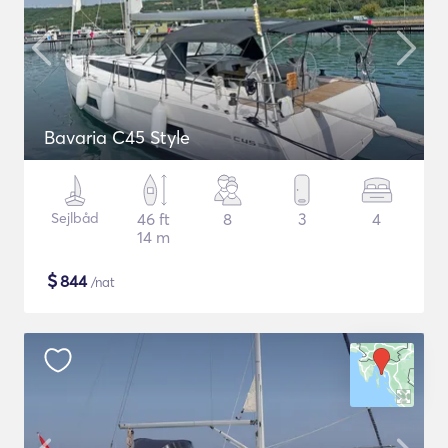
Bavaria C45 Style
Sejlbåd
46 ft
8
3
4
14 m
$
844
/nat