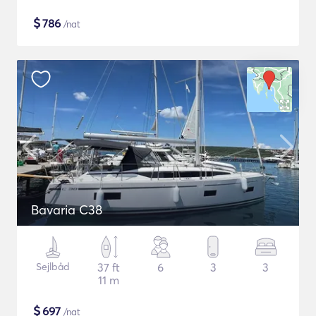
$
786
/nat
Bavaria C38
Sejlbåd
37 ft
6
3
3
11 m
$
697
/nat