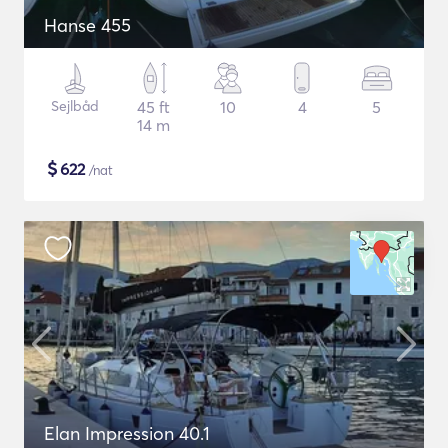
Hanse 455
Sejlbåd
45 ft
10
4
5
14 m
$
622
/nat
Elan Impression 40.1