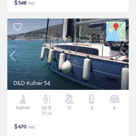
$
548
/nat
D&D Kufner 54
Sejlbåd
56 ft
11
5
6
17 m
$
670
/nat