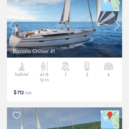
Bavaria Cruiser 41
Sejlbåd
41 ft
7
3
4
12 m
$
712
/nat