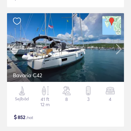
Bavaria C42
Sejlbåd
41 ft
8
3
4
12 m
$
852
/nat