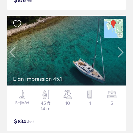
$
876
/nat
Elan Impression 45.1
Sejlbåd
45 ft
10
4
5
14 m
$
834
/nat