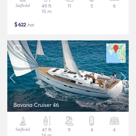
Sejlbåd
49 ft
11
5
6
15 m
$
622
/nat
Bavaria Cruiser 46
Sejlbåd
47 ft
9
4
4
14 m