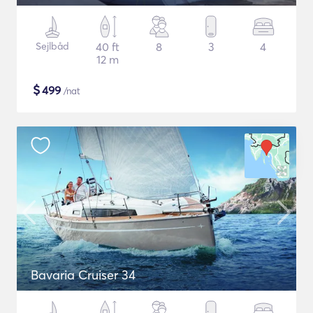
Sejlbåd
40 ft
8
3
4
12 m
$
499
/nat
Bavaria Cruiser 34