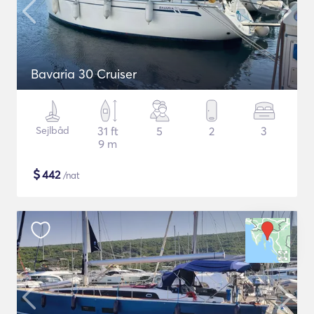
Bavaria 30 Cruiser
Sejlbåd
31 ft
5
2
3
9 m
$
442
/nat