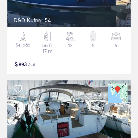
D&D Kufner 54
Sejlbåd
56 ft
12
5
5
17 m
$
893
/nat