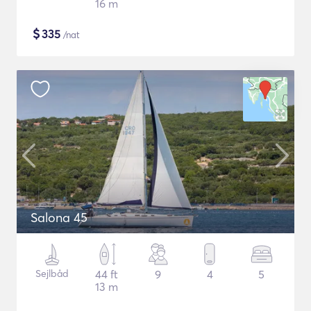
16 m
$
335
/nat
Salona 45
Sejlbåd
44 ft
9
4
5
13 m