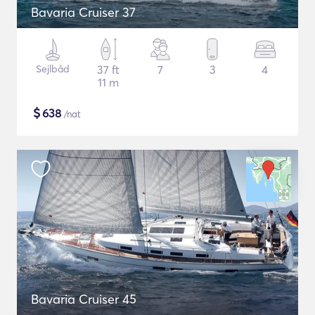
Bavaria Cruiser 37
Sejlbåd
37 ft
7
3
4
11 m
$
638
/nat
Bavaria Cruiser 45