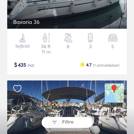
Bavaria 36
Sejlbåd
36 ft
8
3
5
11 m
$
435
4.7
/nat
(1
anmeldelser
)
Filtre