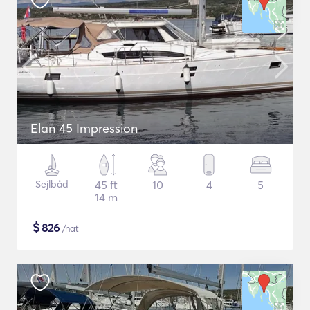
Elan 45 Impression
Sejlbåd
45 ft
10
4
5
14 m
$
826
/nat