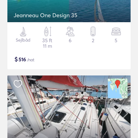
Jeanneau One Design 35
Sejlbåd
35 ft
6
2
5
11 m
$
516
/nat