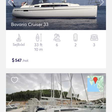
Bavaria Cruiser 33
Sejlbåd
33 ft
6
2
3
10 m
$
547
/nat