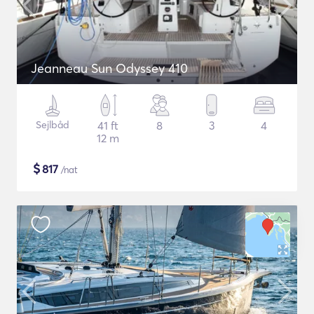
Jeanneau Sun Odyssey 410
Sejlbåd
41 ft
8
3
4
12 m
$
817
/nat