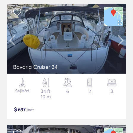
Bavaria Cruiser 34
Sejlbåd
34 ft
6
2
3
10 m
$
697
/nat