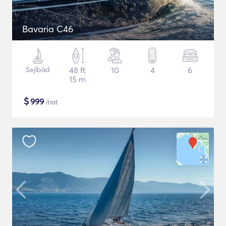
Bavaria C46
Sejlbåd
48 ft
10
4
6
15 m
$
999
/nat