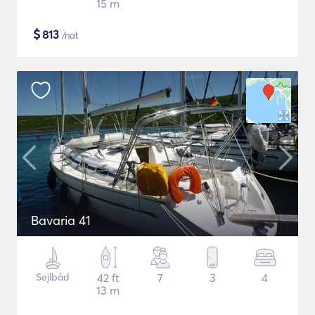
15 m
$
813
/nat
Bavaria 41
Sejlbåd
42 ft
7
3
4
13 m