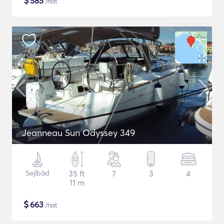
$
585
/nat
Jeanneau Sun Odyssey 349
Sejlbåd
35 ft
7
3
4
11 m
$
663
/nat