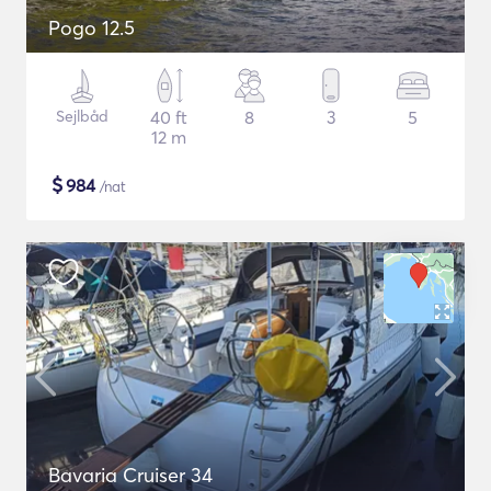
Pogo 12.5
Sejlbåd
40 ft
8
3
5
12 m
$
984
/nat
Bavaria Cruiser 34