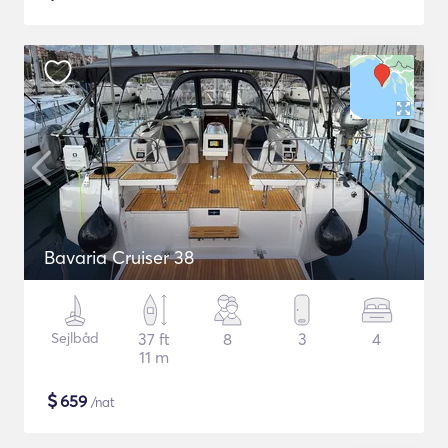
Bavaria Cruiser 38
Sejlbåd
37 ft
8
3
4
11 m
$
659
/nat