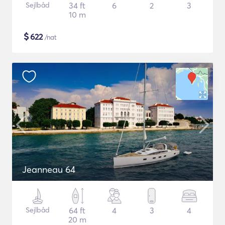
Sejlbåd
34 ft
6
2
3
10 m
$
622
/nat
Jeanneau 64
Sejlbåd
64 ft
4
3
4
20 m