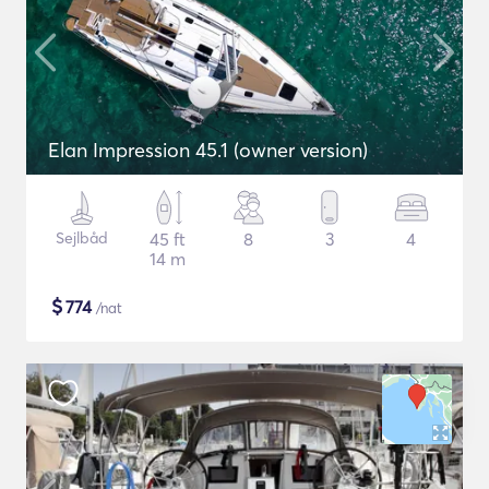
Elan Impression 45.1 (owner version)
Sejlbåd
45 ft
8
3
4
14 m
$
774
/nat