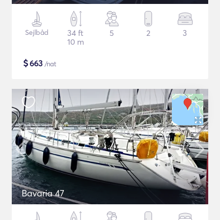
Sejlbåd
34 ft
5
2
3
10 m
$
663
/nat
Bavaria 47