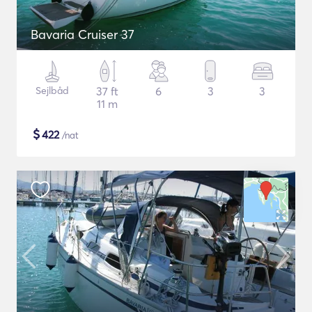
Bavaria Cruiser 37
Sejlbåd
37 ft
6
3
3
11 m
$
422
/nat