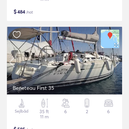
$
484
/nat
Beneteau First 35
Sejlbåd
35 ft
6
2
6
11 m