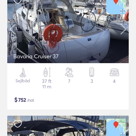
Bavaria Cruiser 37
Sejlbåd
37 ft
7
3
4
11 m
$
752
/nat