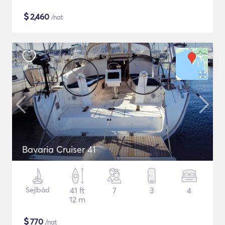
$
2,460
/nat
Bavaria Cruiser 41
Sejlbåd
41 ft
7
3
4
12 m
$
770
/nat