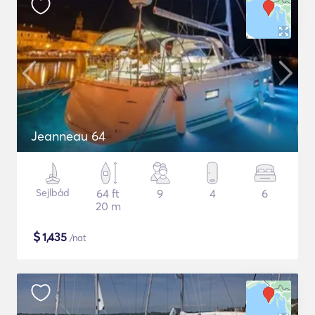
Jeanneau 64
Sejlbåd
64 ft
9
4
6
20 m
$
1,435
/nat