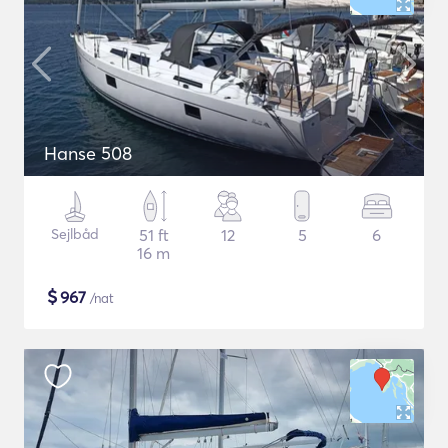
Hanse 508
Sejlbåd
51 ft
12
5
6
16 m
$
967
/nat