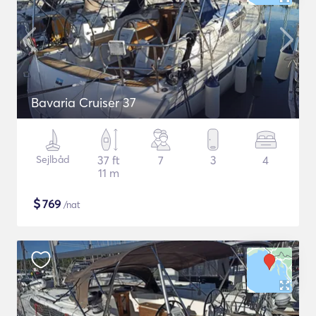
Bavaria Cruiser 37
Sejlbåd
37 ft
7
3
4
11 m
$
769
/nat