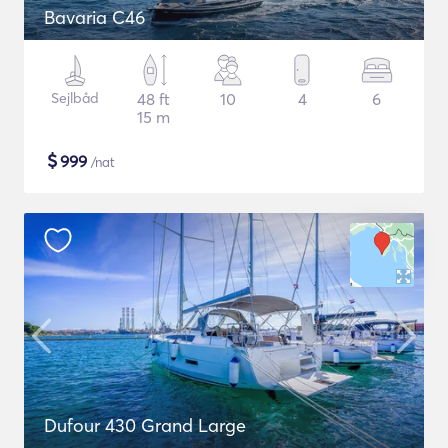
Bavaria C46
Sejlbåd
48 ft
10
4
6
15 m
$
999
/nat
Dufour 430 Grand Large