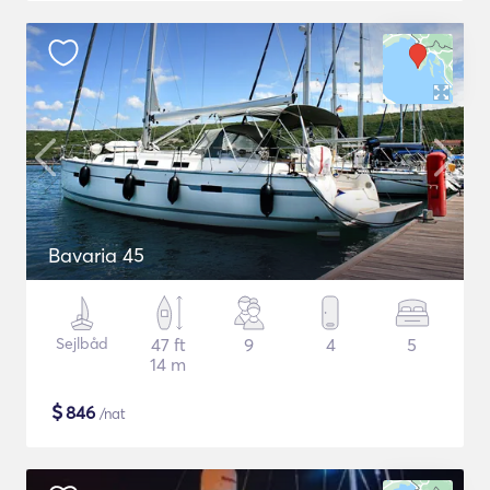
Bavaria 45
Sejlbåd
47 ft
9
4
5
14 m
$
846
/nat