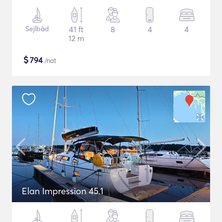
Sejlbåd
41 ft
8
4
4
12 m
$
794
/nat
Elan Impression 45.1