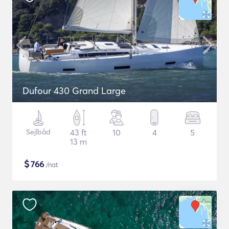
Dufour 430 Grand Large
Sejlbåd
43 ft
10
4
5
13 m
$
766
/nat