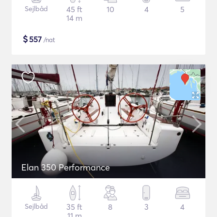
Sejlbåd
45 ft
10
4
5
14 m
$
557
/nat
Elan 350 Performance
Sejlbåd
35 ft
8
3
4
11 m