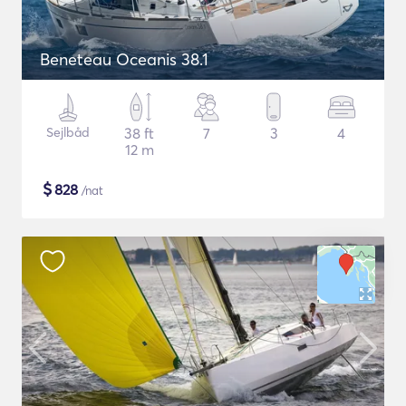
Beneteau Oceanis 38.1
Sejlbåd
38 ft
7
3
4
12 m
$
828
/nat