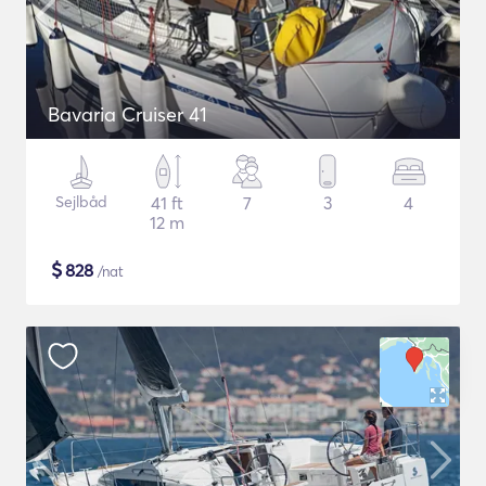
Bavaria Cruiser 41
Sejlbåd
41 ft
7
3
4
12 m
$
828
/nat