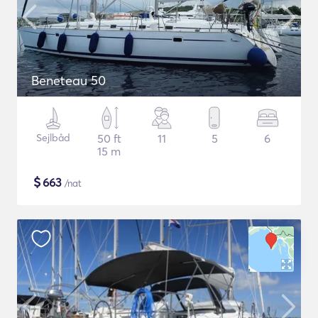
Beneteau 50
Sejlbåd
50 ft
11
5
6
15 m
$
663
/nat