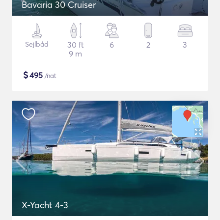
Bavaria 30 Cruiser
Sejlbåd
30 ft
6
2
3
9 m
$
495
/nat
X-Yacht 4-3