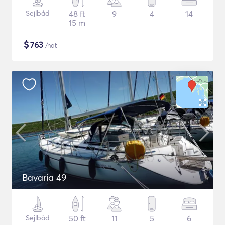
Sejlbåd
48 ft
9
4
14
15 m
$
763
/nat
Bavaria 49
Sejlbåd
50 ft
11
5
6