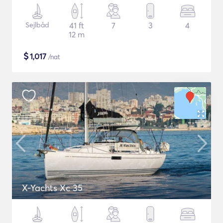
Sejlbåd
41 ft
7
3
4
12 m
$
1,017
/nat
X-Yachts Xc 35