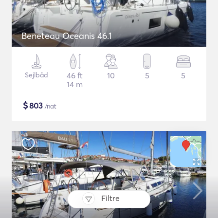
Beneteau Oceanis 46.1
Sejlbåd
46 ft
10
5
5
14 m
$
803
/nat
Filtre