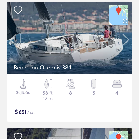
Beneteau Oceanis 38.1
Sejlbåd
38 ft
8
3
4
12 m
$
651
/nat