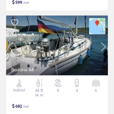
$
599
/nat
Bavaria 44
Sejlbåd
46 ft
9
4
5
14 m
$
682
/nat