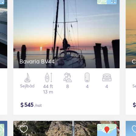
Bavaria BV44
C
Sejlbåd
44 ft
8
4
4
S
13 m
$
545
/nat