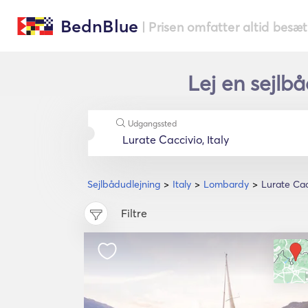
BednBlue
| Prisen omfatter altid besæ
Lej en sejlb
Udgangssted
Sejlbådudlejning
Italy
Lombardy
Lurate Cac
Filtre