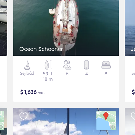
Ocean Schooner
J
Sejlbåd
59 ft
6
4
8
S
18 m
$
1,636
/nat