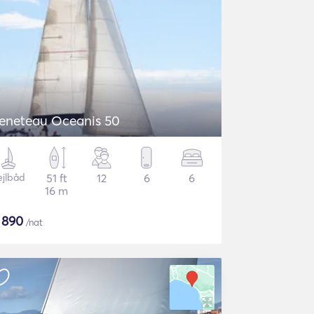
eneteau Oceanis 50
ejlbåd
51 ft
12
6
6
16 m
$
890
/nat