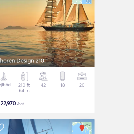
horen Design 210
ejlbåd
210 ft
42
18
20
64 m
$
22,970
/nat