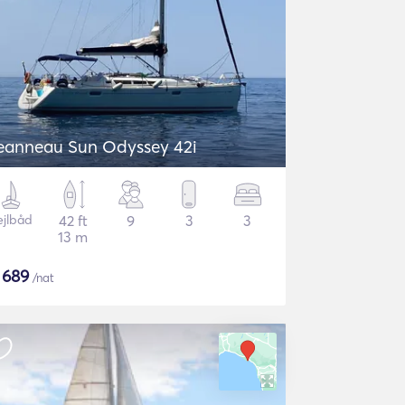
eanneau Sun Odyssey 42i
ejlbåd
42 ft
9
3
3
13 m
$
689
/nat