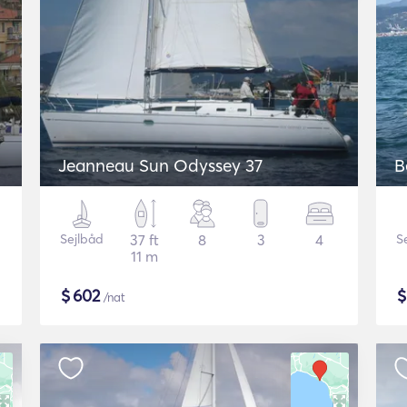
Jeanneau Sun Odyssey 37
B
Sejlbåd
37 ft
8
3
4
S
11 m
$
602
/nat