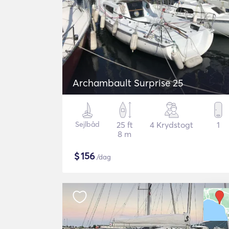
Archambault Surprise 25
Sejlbåd
25 ft
4 Krydstogt
1
8 m
$
156
/dag