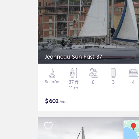
Jeanneau Sun Fast 37
Sejlbåd
37 ft
8
3
4
11 m
$
602
/nat