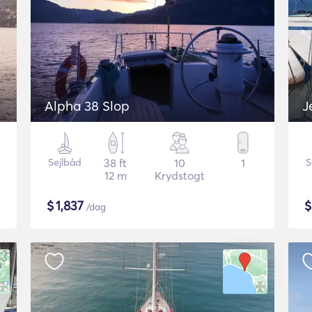
Alpha 38 Slop
J
Sejlbåd
38 ft
10
1
S
12 m
Krydstogt
$
1,837
/dag