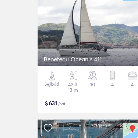
Beneteau Oceanis 411
Sejlbåd
42 ft
10
4
4
13 m
$
631
/nat