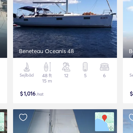
Beneteau Oceanis 48
B
Sejlbåd
48 ft
12
5
6
S
15 m
$
1,016
/nat