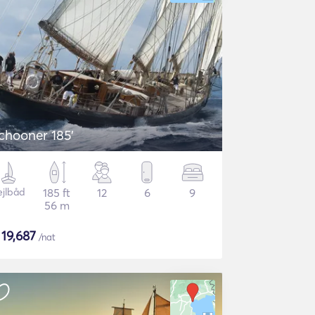
chooner 185'
ejlbåd
185 ft
12
6
9
56 m
$
19,687
/nat