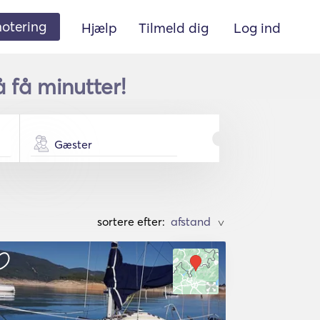
 notering
Hjælp
Tilmeld dig
Log ind
 få minutter!
Gæster
sortere efter:
>