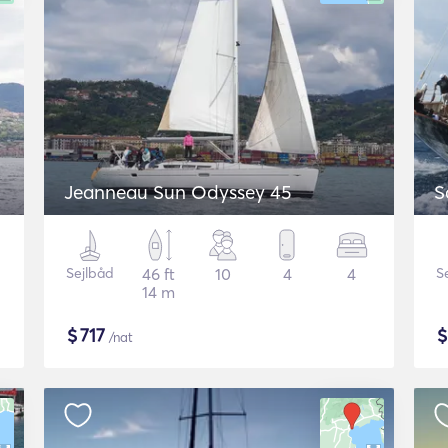
Jeanneau Sun Odyssey 45
S
Sejlbåd
46 ft
10
4
4
S
14 m
$
717
/nat