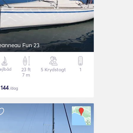
eanneau Fun 23
ejlbåd
23 ft
5 Krydstogt
1
7 m
$
144
/dag