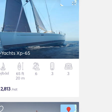
-Yachts Xp-65
ejlbåd
65 ft
6
3
3
20 m
$
2,813
/nat