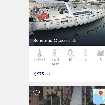
Beneteau Oceanis 45
Sejlbåd
46 ft
10
4
5
14 m
$
975
/nat