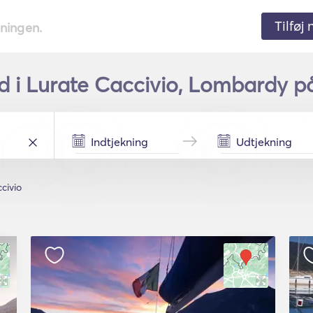
Tilføj
tningen.
åd i Lurate Caccivio, Lombardy på
civio