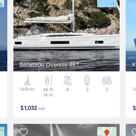
Beneteau Oceanis 46.1
X
Sejlbåd
46 ft
8
3
3
S
14 m
$
1,032
/nat