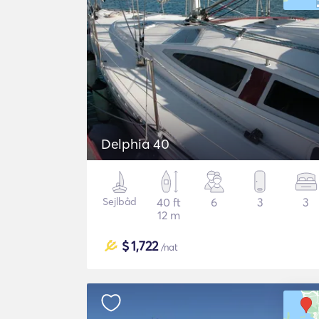
Delphia 40
Sejlbåd
40 ft
6
3
3
12 m
$
1,722
/nat