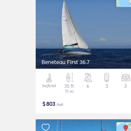
Beneteau First 36.7
Sejlbåd
35 ft
6
3
3
11 m
$
803
/nat