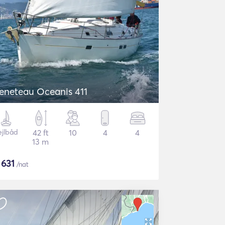
eneteau Oceanis 411
ejlbåd
42 ft
10
4
4
13 m
$
631
/nat