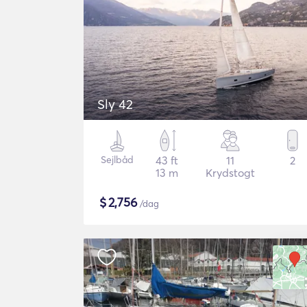
Sly 42
Sejlbåd
43 ft
11
2
13 m
Krydstogt
$
2,756
/dag