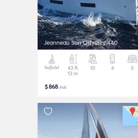
Jeanneau Sun Odyssey 440
Sejlbåd
43 ft
10
4
5
13 m
$
868
/nat