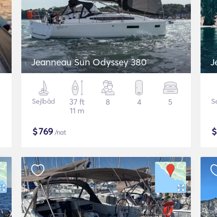
Jeanneau Sun Odyssey 380
J
Sejlbåd
37 ft
8
4
5
S
11 m
$
769
/nat