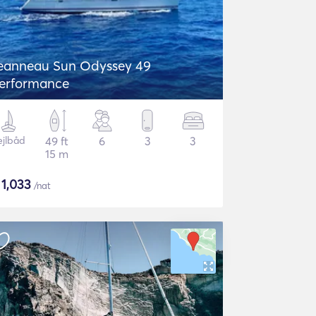
eanneau Sun Odyssey 49
erformance
ejlbåd
49 ft
6
3
3
15 m
$
1,033
/nat