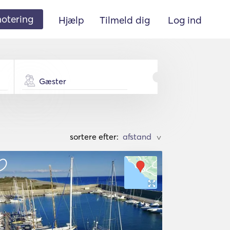
 notering
Hjælp
Tilmeld dig
Log ind
Gæster
sortere efter:
>