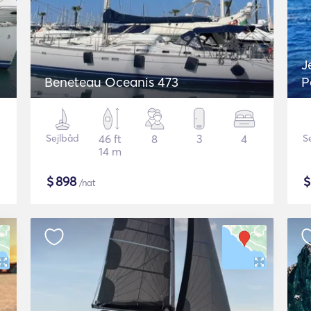
J
Beneteau Oceanis 473
P
Sejlbåd
46 ft
8
3
4
S
14 m
$
898
/nat