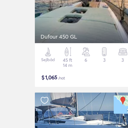
Dufour 450 GL
Sejlbåd
45 ft
6
3
3
14 m
$
1,065
/nat