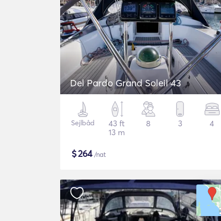
Del Pardo Grand Soleil 43
Sejlbåd
43 ft
8
3
4
13 m
$
264
/nat