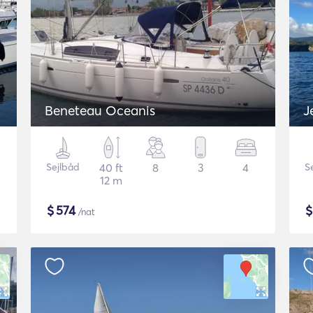
Beneteau Oceanis
J
Sejlbåd
40 ft
8
3
4
S
12 m
$
574
/nat