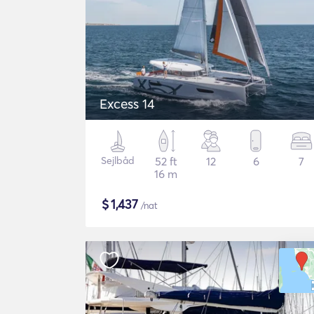
Excess 14
Sejlbåd
52 ft
12
6
7
16 m
$
1,437
/nat