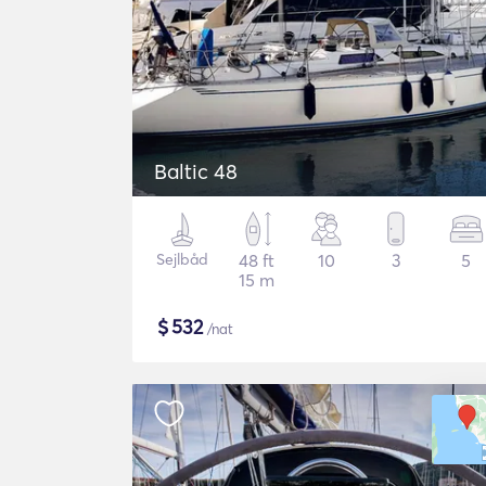
Baltic 48
Sejlbåd
48 ft
10
3
5
15 m
$
532
/nat