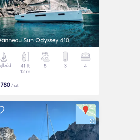
eanneau Sun Odyssey 410
ejlbåd
41 ft
8
3
4
12 m
$
780
/nat