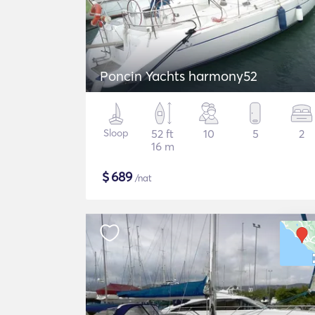
Poncin Yachts harmony52
Sloop
52 ft
10
5
2
16 m
$
689
/nat