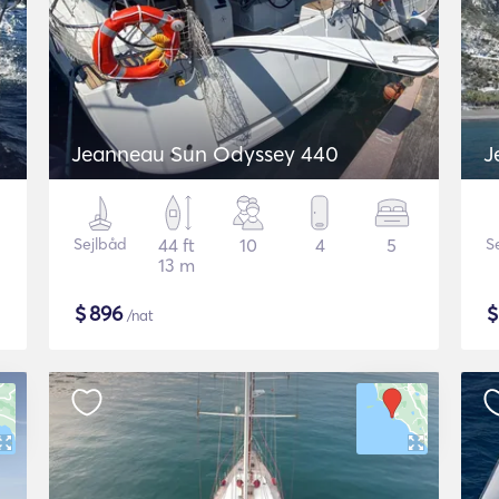
Jeanneau Sun Odyssey 440
J
Sejlbåd
44 ft
10
4
5
S
13 m
$
896
/nat