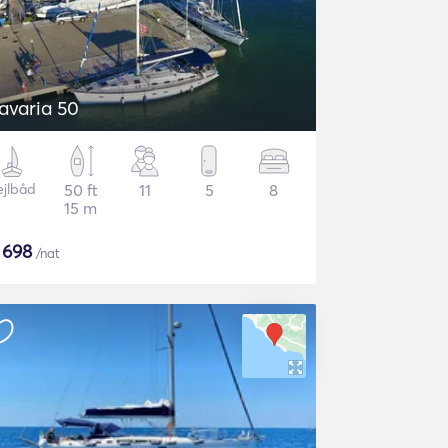
avaria 50
ejlbåd
50 ft
11
5
8
15 m
$
698
/nat