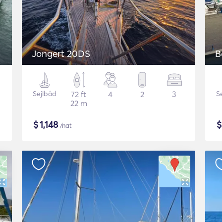
Jongert 20DS
B
Sejlbåd
72 ft
4
2
3
S
22 m
$
1,148
/nat