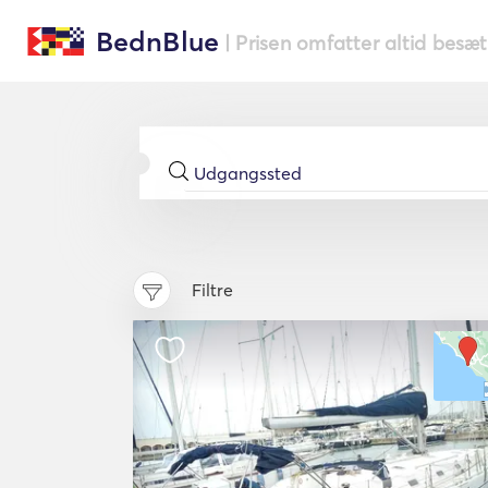
BednBlue
| Prisen omfatter altid besæ
Filtre