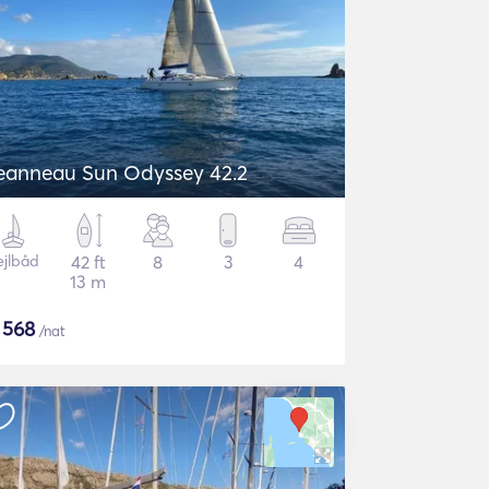
eanneau Sun Odyssey 42.2
ejlbåd
42 ft
8
3
4
13 m
$
568
/nat