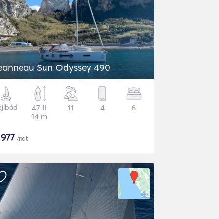
eanneau Sun Odyssey 490
ejlbåd
47 ft
11
4
6
14 m
$
977
/nat