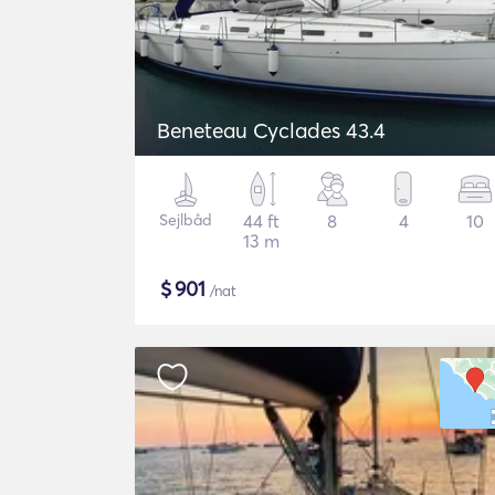
Beneteau Cyclades 43.4
Sejlbåd
44 ft
8
4
10
13 m
$
901
/nat