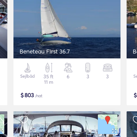
Beneteau First 36.7
B
Sejlbåd
35 ft
6
3
3
S
11 m
$
803
/nat