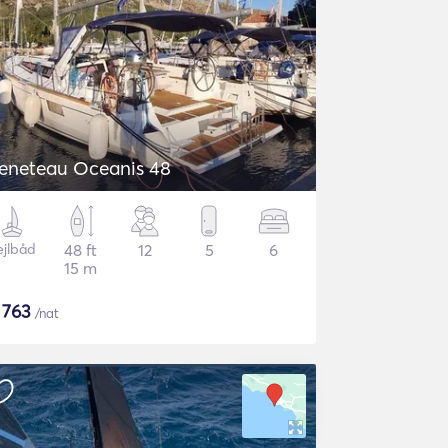
eneteau Oceanis 48
ejlbåd
48 ft
12
5
6
15 m
$
763
/nat