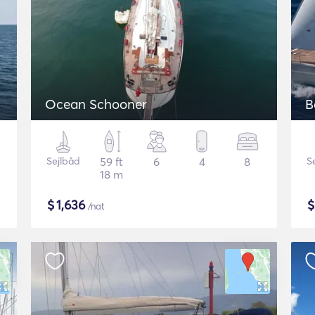
Ocean Schooner
B
Sejlbåd
59 ft
6
4
8
S
18 m
$
1,636
/nat