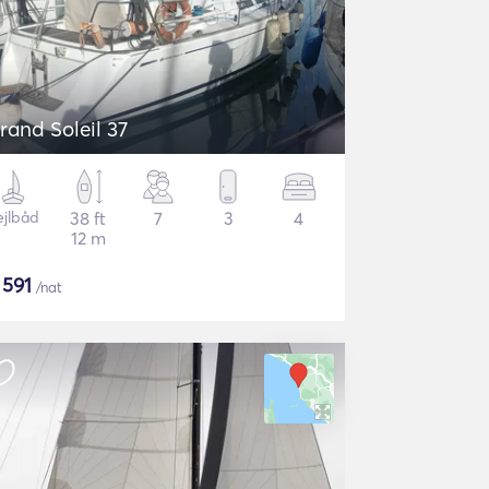
rand Soleil 37
ejlbåd
38 ft
7
3
4
12 m
$
591
/nat