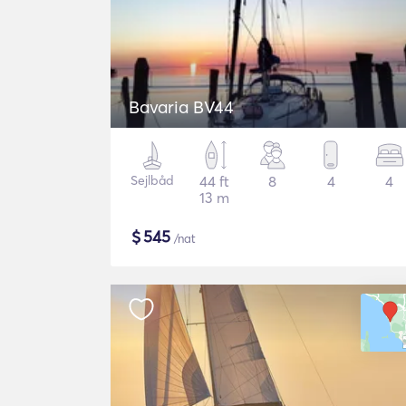
Bavaria BV44
Sejlbåd
44 ft
8
4
4
13 m
$
545
/nat