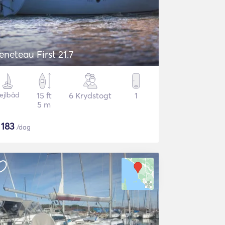
eneteau First 21.7
ejlbåd
15 ft
6 Krydstogt
1
5 m
$
183
/dag