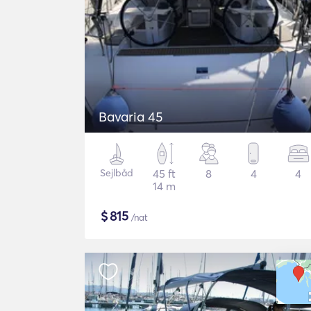
Bavaria 45
Sejlbåd
45 ft
8
4
4
14 m
$
815
/nat