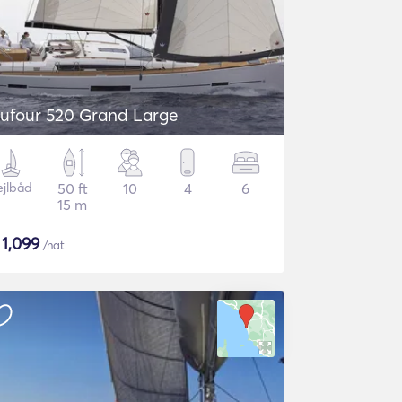
ufour 520 Grand Large
ejlbåd
50 ft
10
4
6
15 m
$
1,099
/nat