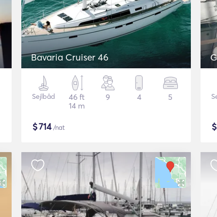
Bavaria Cruiser 46
G
Sejlbåd
46 ft
9
4
5
S
14 m
$
714
/nat