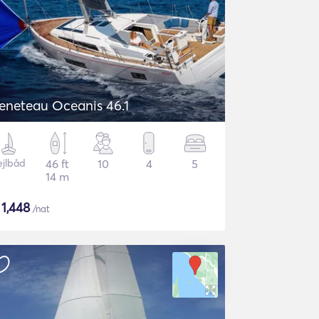
eneteau Oceanis 46.1
ejlbåd
46 ft
10
4
5
14 m
$
1,448
/nat