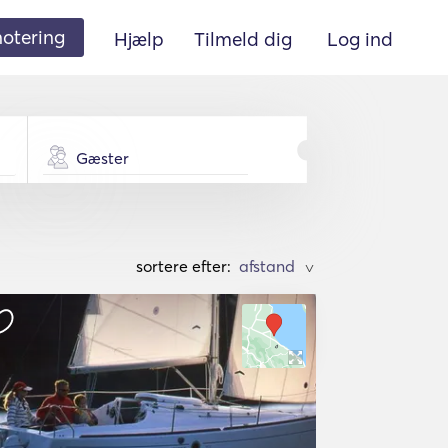
 notering
Hjælp
Tilmeld dig
Log ind
Gæster
sortere efter:
>