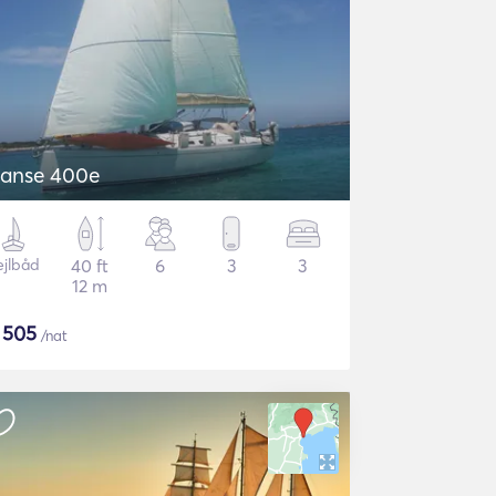
anse 400e
ejlbåd
40 ft
6
3
3
12 m
$
505
/nat