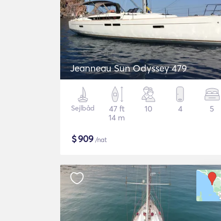
Jeanneau Sun Odyssey 479
Sejlbåd
47 ft
10
4
5
14 m
$
909
/nat