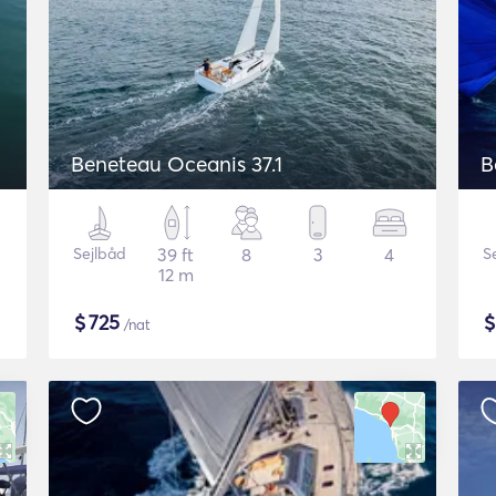
Beneteau Oceanis 37.1
B
Sejlbåd
39 ft
8
3
4
S
12 m
$
725
/nat