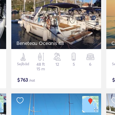
Beneteau Oceanis 48
C
Sejlbåd
48 ft
12
5
6
S
15 m
$
763
/nat