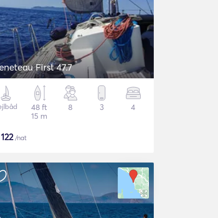
eneteau First 47.7
ejlbåd
48 ft
8
3
4
15 m
$
122
/nat