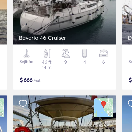
Bavaria 46 Cruiser
D
Sejlbåd
46 ft
9
4
6
S
14 m
$
666
/nat