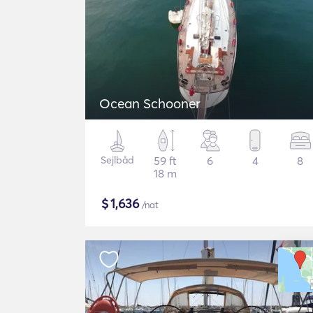
Ocean Schooner
Sejlbåd
59 ft
6
4
8
18 m
$
1,636
/nat