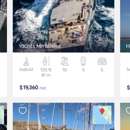
Yachts Mirabella
H
Sejlbåd
135 ft
10
5
5
S
41 m
$
19,360
/nat