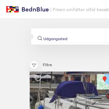
BednBlue
| Prisen omfatter altid besæ
Filtre