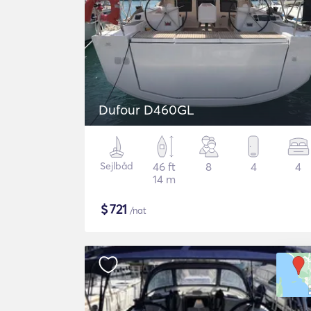
Dufour D460GL
Sejlbåd
46 ft
8
4
4
14 m
$
721
/nat