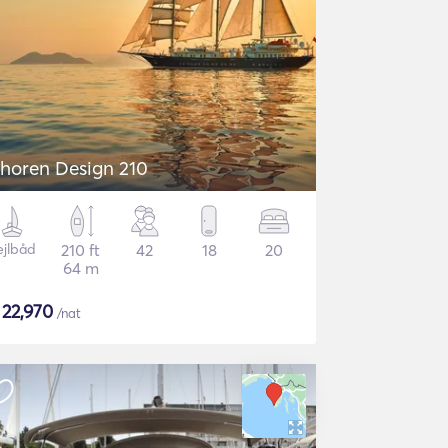
horen Design 210
ejlbåd
210 ft
42
18
20
64 m
$
22,970
/nat