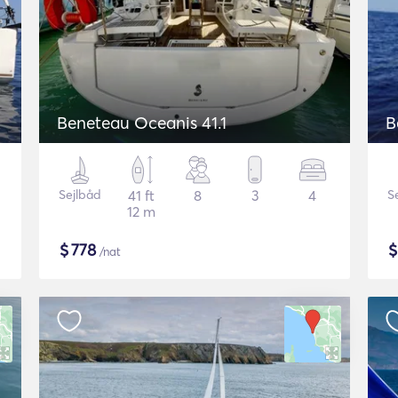
Beneteau Oceanis 41.1
B
Sejlbåd
41 ft
8
3
4
S
12 m
$
778
/nat