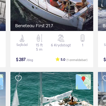
Beneteau First 21.7
B
Sejlbåd
15 ft
6 Krydstogt
1
S
5 m
$
287
5.0
/dag
(1
anmeldelser
)