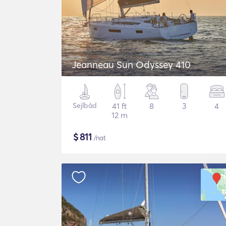
Jeanneau Sun Odyssey 410
Sejlbåd
41 ft
8
3
4
12 m
$
811
/nat