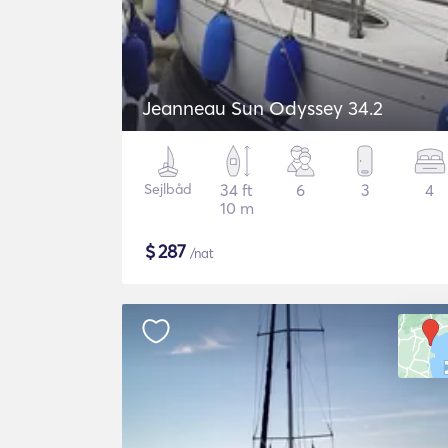
Jeanneau Sun Odyssey 34.2
Sejlbåd
34 ft
6
3
4
10 m
$
287
/nat