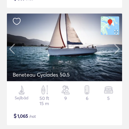
Beneteau Cyclades 50.5
Sejlbåd
50 ft
9
6
5
15 m
$
1,065
/nat