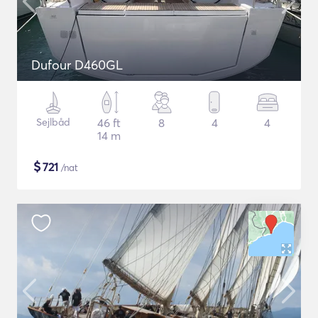
Dufour D460GL
Sejlbåd
46 ft
8
4
4
14 m
$
721
/nat