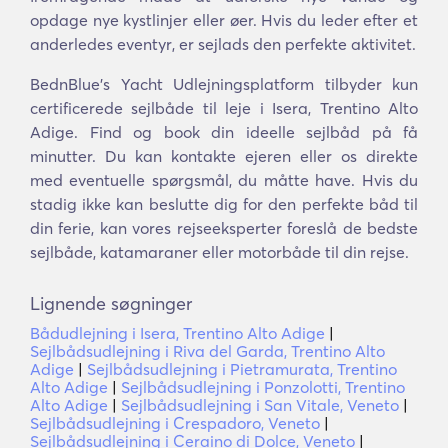
opdage nye kystlinjer eller øer. Hvis du leder efter et
anderledes eventyr, er sejlads den perfekte aktivitet.
BednBlue's Yacht Udlejningsplatform tilbyder kun
certificerede sejlbåde til leje i Isera, Trentino Alto
Adige. Find og book din ideelle sejlbåd på få
minutter. Du kan kontakte ejeren eller os direkte
med eventuelle spørgsmål, du måtte have. Hvis du
stadig ikke kan beslutte dig for den perfekte båd til
din ferie, kan vores rejseeksperter foreslå de bedste
sejlbåde, katamaraner eller motorbåde til din rejse.
Lignende søgninger
Bådudlejning i Isera, Trentino Alto Adige
|
Sejlbådsudlejning i Riva del Garda, Trentino Alto
Adige
|
Sejlbådsudlejning i Pietramurata, Trentino
Alto Adige
|
Sejlbådsudlejning i Ponzolotti, Trentino
Alto Adige
|
Sejlbådsudlejning i San Vitale, Veneto
|
Sejlbådsudlejning i Crespadoro, Veneto
|
Sejlbådsudlejning i Ceraino di Dolce, Veneto
|