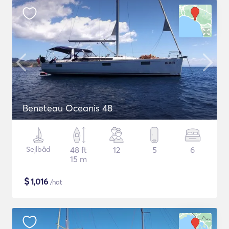
Beneteau Oceanis 48
Sejlbåd
48 ft
12
5
6
15 m
$
1,016
/nat