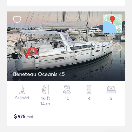
Beneteau Oceanis 45
Sejlbåd
46 ft
10
4
5
14 m
$
975
/nat