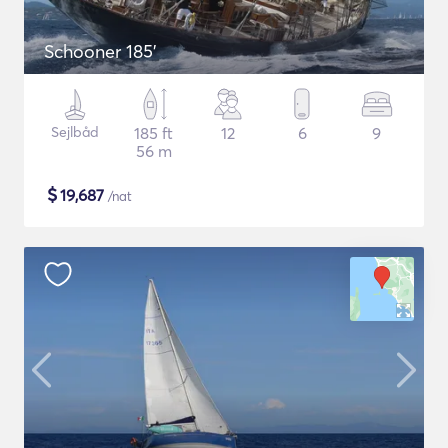
Schooner 185'
Sejlbåd
185 ft
12
6
9
56 m
$
19,687
/nat