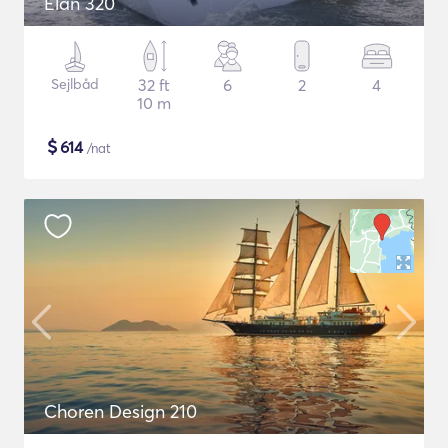
Elan 320
Sejlbåd
32 ft
6
2
4
10 m
$
614
/nat
Choren Design 210