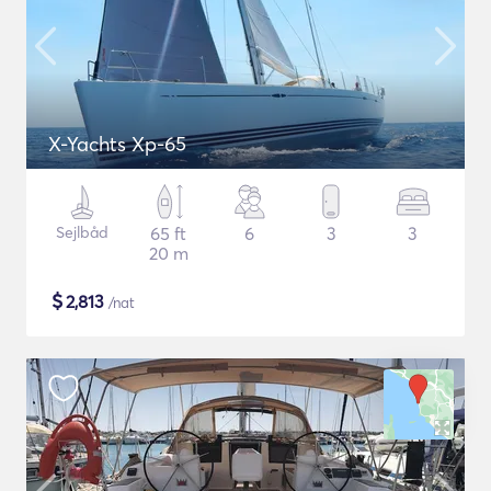
X-Yachts Xp-65
Sejlbåd
65 ft
6
3
3
20 m
$
2,813
/nat