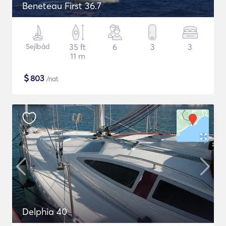
Beneteau First 36.7
Sejlbåd
35 ft
6
3
3
11 m
$
803
/nat
Delphia 40