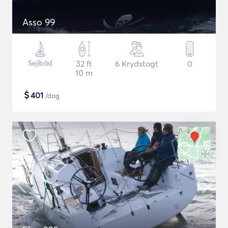
Asso 99
Sejlbåd
32 ft
6 Krydstogt
0
10 m
$
401
/dag