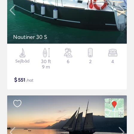
Nautiner 30 S
Sejlbåd
30 ft
6
2
4
9 m
$
551
/nat