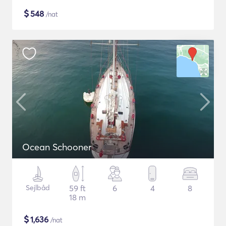
$
548
/nat
Ocean Schooner
Sejlbåd
59 ft
6
4
8
18 m
$
1,636
/nat