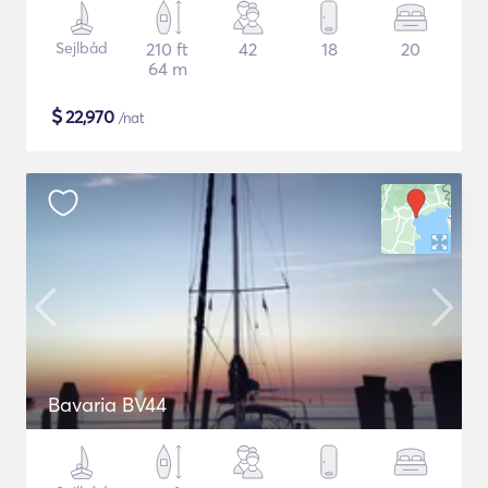
Sejlbåd
210 ft
42
18
20
64 m
$
22,970
/nat
Bavaria BV44