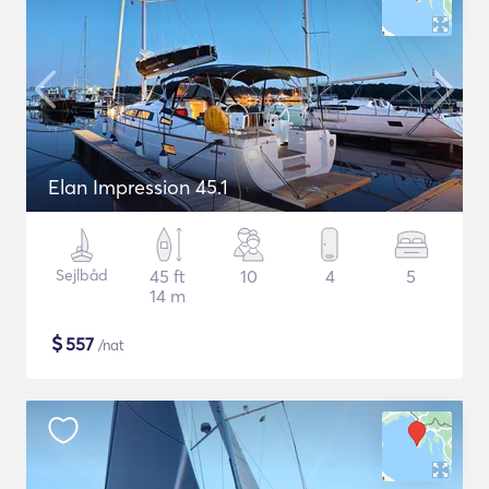
Elan Impression 45.1
Sejlbåd
45 ft
10
4
5
14 m
$
557
/nat