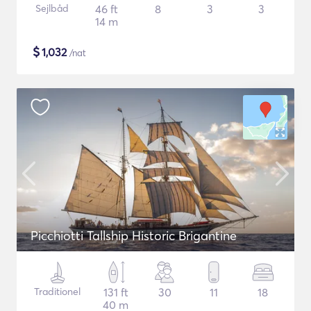
Sejlbåd
46 ft
8
3
3
14 m
$
1,032
/nat
Picchiotti Tallship Historic Brigantine
Traditionel
131 ft
30
11
18
40 m