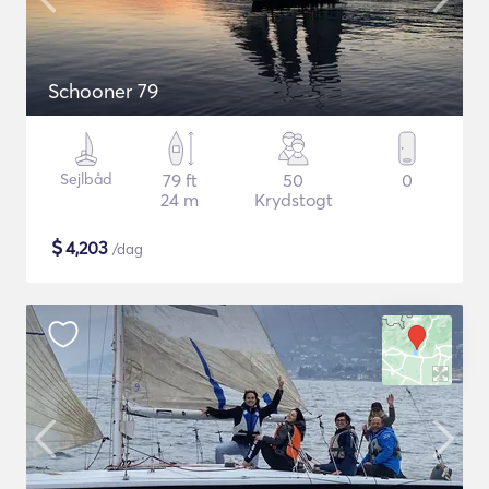
Schooner 79
Sejlbåd
79 ft
50
0
24 m
Krydstogt
$
4,203
/dag