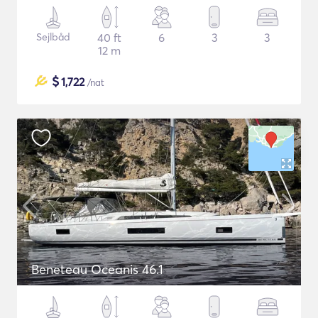
Sejlbåd
40 ft
6
3
3
12 m
$
1,722
/nat
Beneteau Oceanis 46.1