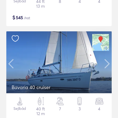
Sejlbåd
44 ft
8
4
4
13 m
$
545
/nat
Bavaria 40 cruiser
Sejlbåd
40 ft
7
3
4
12 m