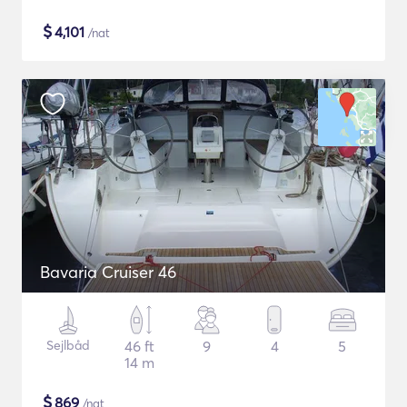
$
4,101
/nat
Bavaria Cruiser 46
Sejlbåd
46 ft
9
4
5
14 m
$
869
/nat