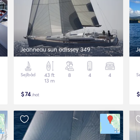
Jeanneau sun odissey 349
J
Sejlbåd
43 ft
8
4
4
S
13 m
$
74
/nat