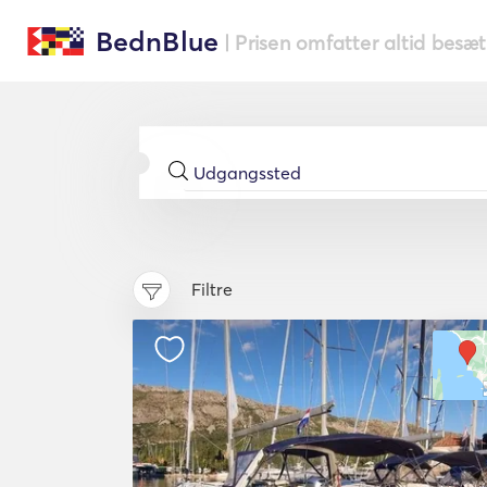
BednBlue
| Prisen omfatter altid besæ
Filtre