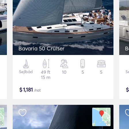
Bavaria 50 Cruiser
B
Sejlbåd
49 ft
10
5
5
S
15 m
$
1,181
/nat