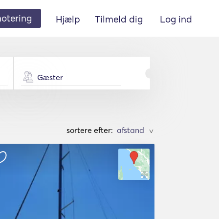
 notering
Hjælp
Tilmeld dig
Log ind
Gæster
sortere efter:
>