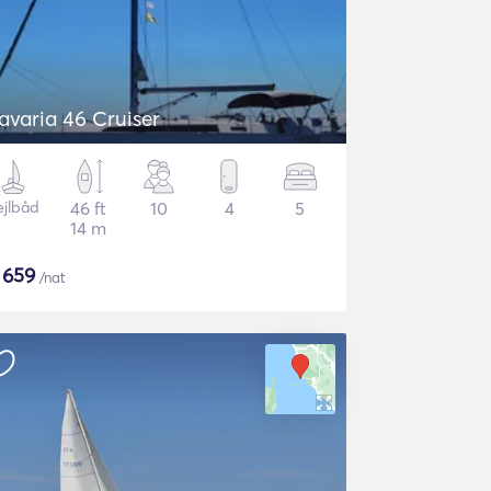
avaria 46 Cruiser
ejlbåd
46 ft
10
4
5
14 m
$
659
/nat