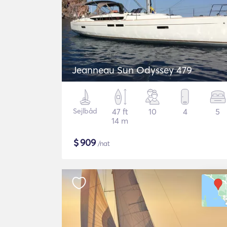
Jeanneau Sun Odyssey 479
Sejlbåd
47 ft
10
4
5
14 m
$
909
/nat