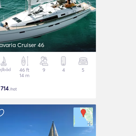
avaria Cruiser 46
ejlbåd
46 ft
9
4
5
14 m
$
714
/nat