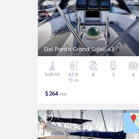
Del Pardo Grand Soleil 43
Sejlbåd
43 ft
8
3
4
13 m
$
264
/nat