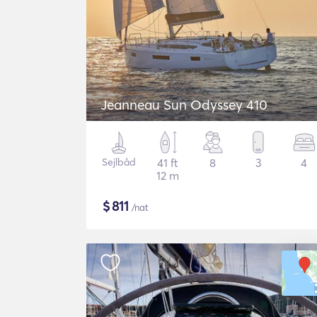
Jeanneau Sun Odyssey 410
Sejlbåd
41 ft
8
3
4
12 m
$
811
/nat