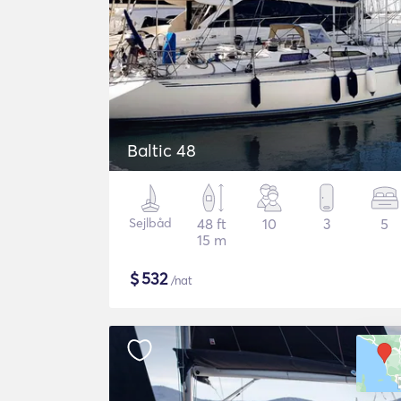
Baltic 48
Sejlbåd
48 ft
10
3
5
15 m
$
532
/nat