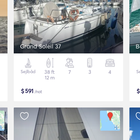
Grand Soleil 37
B
Sejlbåd
38 ft
7
3
4
S
12 m
$
591
/nat