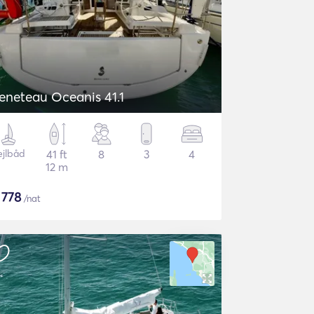
eneteau Oceanis 41.1
ejlbåd
41 ft
8
3
4
12 m
$
778
/nat