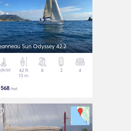
eanneau Sun Odyssey 42.2
ejlbåd
42 ft
8
3
4
13 m
$
568
/nat