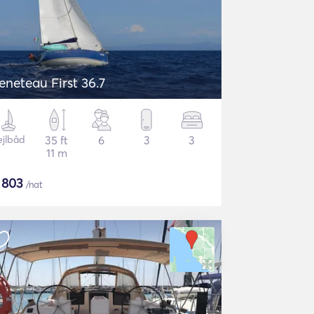
eneteau First 36.7
ejlbåd
35 ft
6
3
3
11 m
$
803
/nat