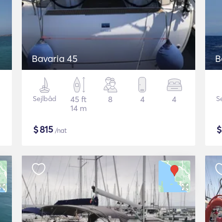
Bavaria 45
B
Sejlbåd
45 ft
8
4
4
S
14 m
$
815
/nat