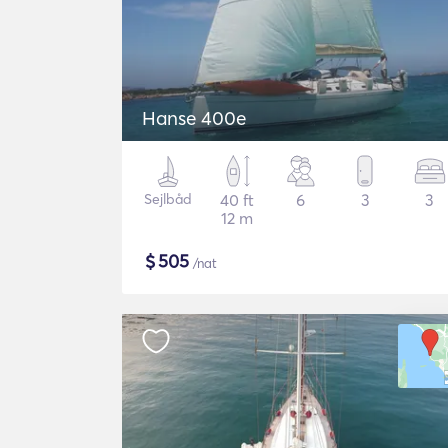
Hanse 400e
Sejlbåd
40 ft
6
3
3
12 m
$
505
/nat