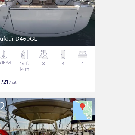
ufour D460GL
ejlbåd
46 ft
8
4
4
14 m
$
721
/nat