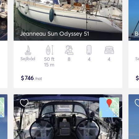
Jeanneau Sun Odyssey 51
B
Sejlbåd
50 ft
8
4
4
S
15 m
$
746
/nat