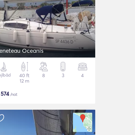
eneteau Oceanis
ejlbåd
40 ft
8
3
4
12 m
$
574
/nat