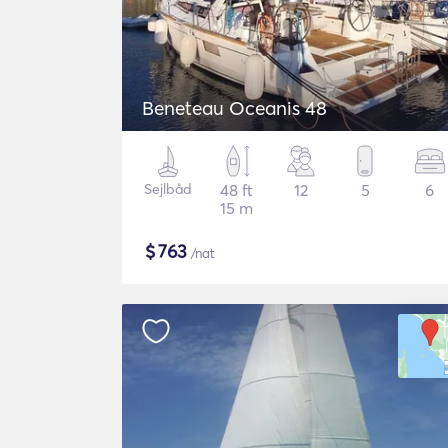
Beneteau Oceanis 48
Sejlbåd
48 ft
12
5
6
15 m
$
763
/nat