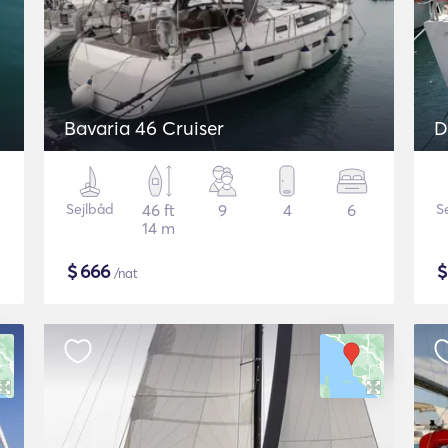
Bavaria 46 Cruiser
D
Sejlbåd
46 ft
9
4
6
S
14 m
$
666
/nat