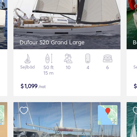
Dufour 520 Grand Large
B
Sejlbåd
50 ft
10
4
6
S
15 m
$
1,099
/nat