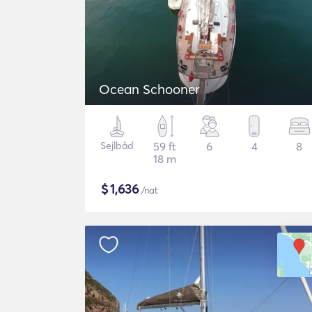
Ocean Schooner
Sejlbåd
59 ft
6
4
8
18 m
$
1,636
/nat