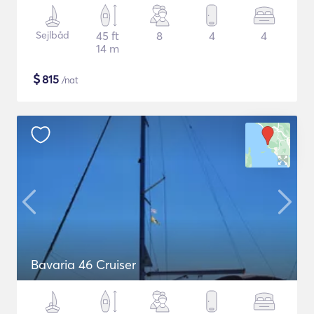
Sejlbåd
45 ft
8
4
4
14 m
$
815
/nat
Bavaria 46 Cruiser