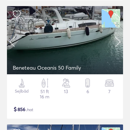
Beneteau Oceanis 50 Family
Sejlbåd
51 ft
13
6
7
16 m
$
856
/nat