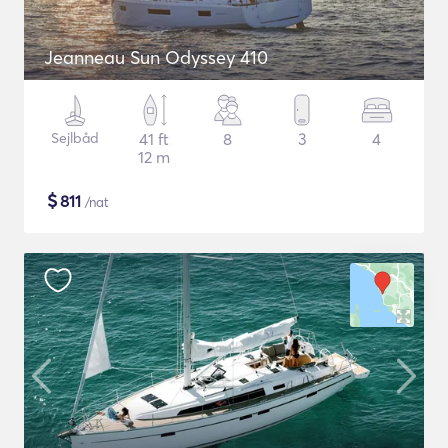
Jeanneau Sun Odyssey 410
Sejlbåd
41 ft
8
3
4
12 m
$
811
/nat