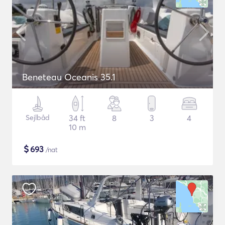
Beneteau Oceanis 35.1
Sejlbåd
34 ft
8
3
4
10 m
$
693
/nat