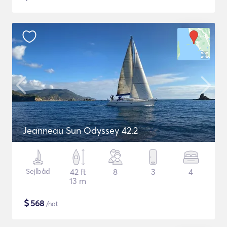
Jeanneau Sun Odyssey 42.2
Sejlbåd
42 ft
8
3
4
13 m
$
568
/nat