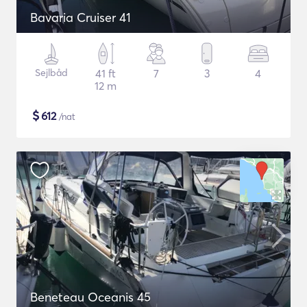
Bavaria Cruiser 41
Sejlbåd
41 ft
7
3
4
12 m
$
612
/nat
Beneteau Oceanis 45