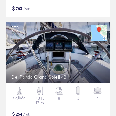
$
763
/nat
Del Pardo Grand Soleil 43
Sejlbåd
43 ft
8
3
4
13 m
$
264
/nat