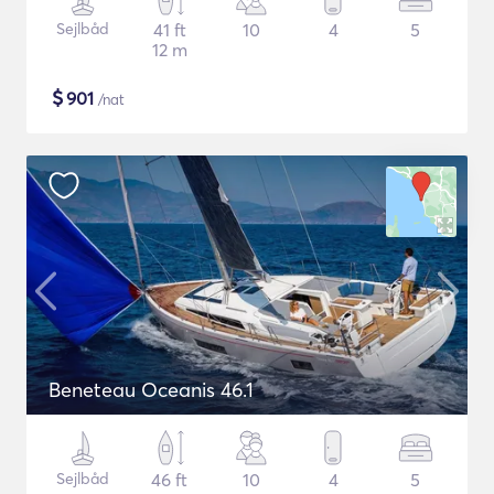
Sejlbåd
41 ft
10
4
5
12 m
$
901
/nat
Beneteau Oceanis 46.1
Sejlbåd
46 ft
10
4
5