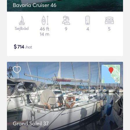
Bavaria Cruiser 46
Sejlbåd
46 ft
9
4
5
14 m
$
714
/nat
Grand Soleil 37