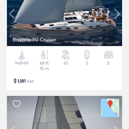
Bavaria 50 Cruiser
Sejlbåd
49 ft
10
5
5
15 m
$
1,181
/nat