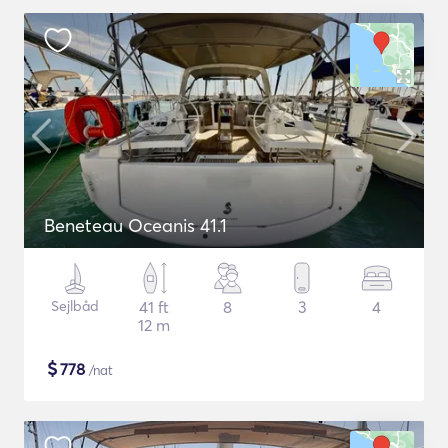
Beneteau Oceanis 41.1
Sejlbåd
41 ft
8
3
4
12 m
$
778
/nat