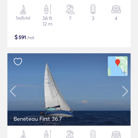
Sejlbåd
38 ft
7
3
4
12 m
$
591
/nat
Beneteau First 36.7