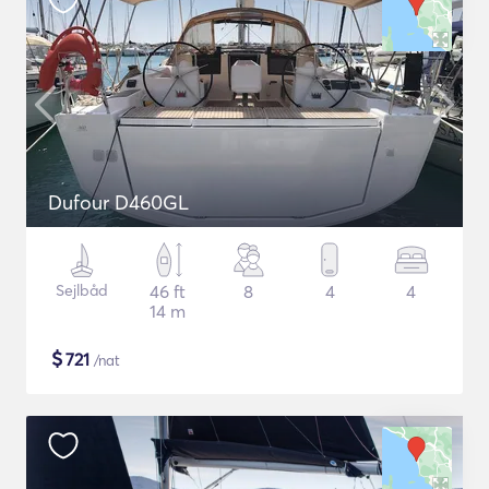
Dufour D460GL
Sejlbåd
46 ft
8
4
4
14 m
$
721
/nat