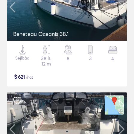
Beneteau Oceanis 38.1
Sejlbåd
38 ft
8
3
4
12 m
$
621
/nat