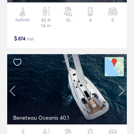
Sejlbåd
45 ft
10
4
5
14 m
$
874
/nat
Beneteau Oceanis 40.1