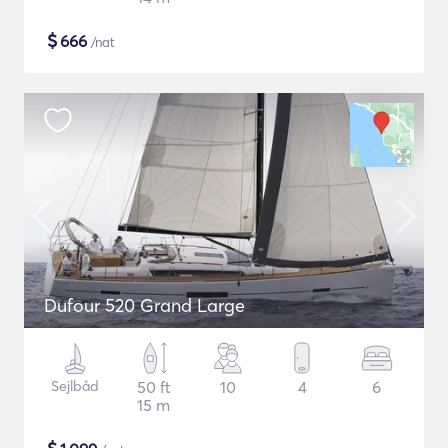
$
666
/nat
Dufour 520 Grand Large
Sejlbåd
50 ft
10
4
6
15 m