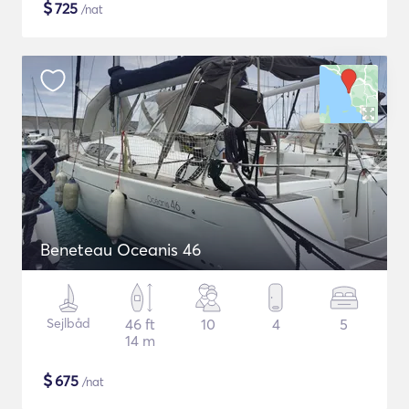
$
725
/nat
Beneteau Oceanis 46
Sejlbåd
46 ft
10
4
5
14 m
$
675
/nat