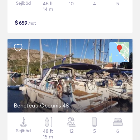
Sejlbåd
46 ft
10
4
5
14 m
$
659
/nat
Beneteau Oceanis 48
Sejlbåd
48 ft
12
5
6
15 m