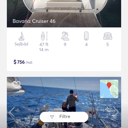
Bavaria Cruiser 46
Sejlbåd
47 ft
9
4
5
14 m
$
756
/nat
Filtre