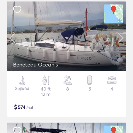
Beneteau Oceanis
Sejlbåd
40 ft
8
3
4
12 m
$
574
/nat