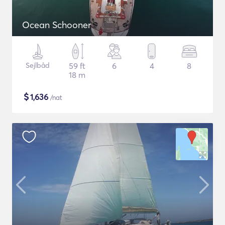
Ocean Schooner
Sejlbåd
59 ft
6
4
8
18 m
$
1,636
/nat