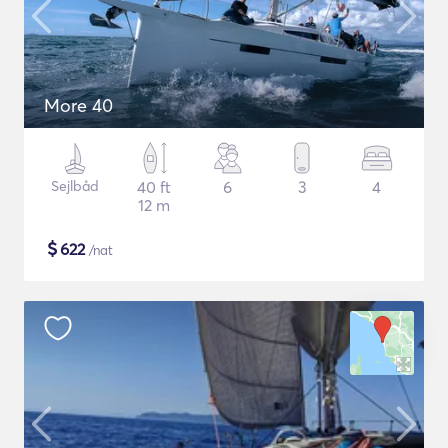
More 40
Sejlbåd
40 ft
6
3
4
12 m
$
622
/nat