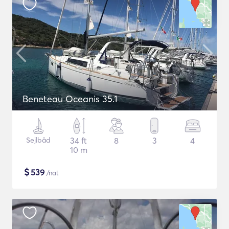
Beneteau Oceanis 35.1
Sejlbåd
34 ft
8
3
4
10 m
$
539
/nat