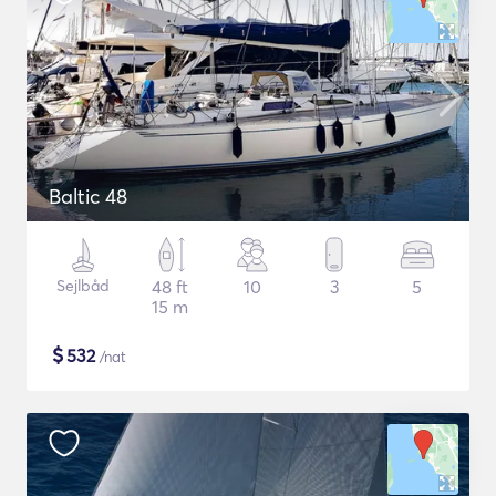
Baltic 48
Sejlbåd
48 ft
10
3
5
15 m
$
532
/nat