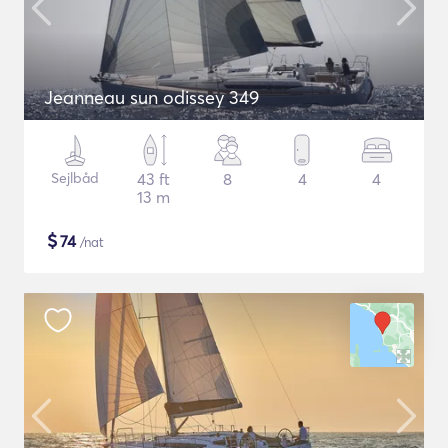
Jeanneau sun odissey 349
Sejlbåd
43 ft
8
4
4
13 m
$
74
/nat