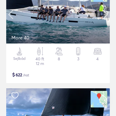
More 40
Sejlbåd
40 ft
8
3
4
12 m
$
622
/nat