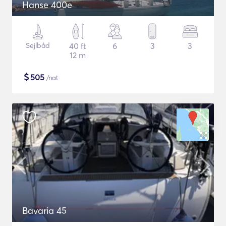
Hanse 400e
Sejlbåd
40 ft
6
3
3
12 m
$
505
/nat
Bavaria 45