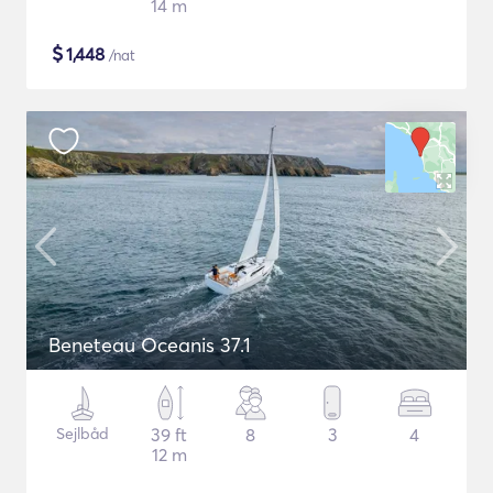
14 m
$
1,448
/nat
Beneteau Oceanis 37.1
Sejlbåd
39 ft
8
3
4
12 m