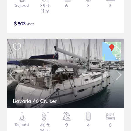
Sejlbåd
35 ft
6
3
3
11 m
$
803
/nat
Bavaria 46 Cruiser
Sejlbåd
46 ft
9
4
6
14 m