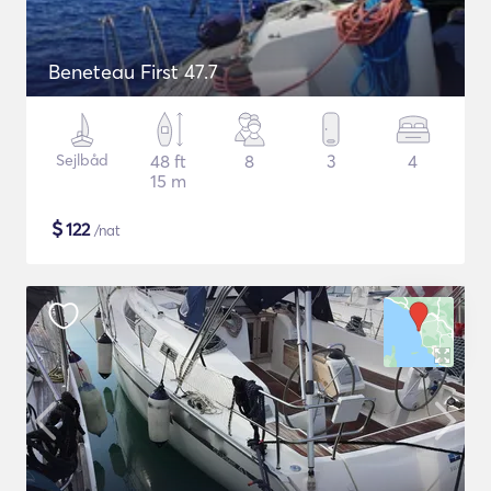
Beneteau First 47.7
Sejlbåd
48 ft
8
3
4
15 m
$
122
/nat