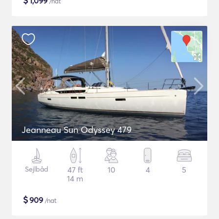
$
1,099
/nat
Jeanneau Sun Odyssey 479
Sejlbåd
47 ft
10
4
5
14 m
$
909
/nat