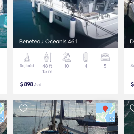
Beneteau Oceanis 46.1
D
Sejlbåd
48 ft
10
4
5
S
15 m
$
898
/nat