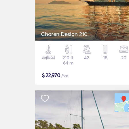
Choren Design 210
Sejlbåd
210 ft
42
18
20
64 m
$
22,970
/nat