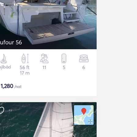
ufour 56
ejlbåd
56 ft
11
5
6
17 m
$
1,280
/nat