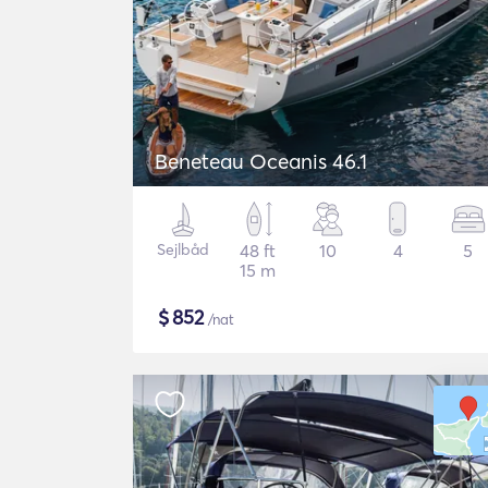
Beneteau Oceanis 46.1
Sejlbåd
48 ft
10
4
5
15 m
$
852
/nat