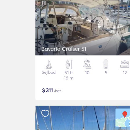
Bavaria Cruiser 51
Sejlbåd
51 ft
10
5
12
16 m
$
311
/nat