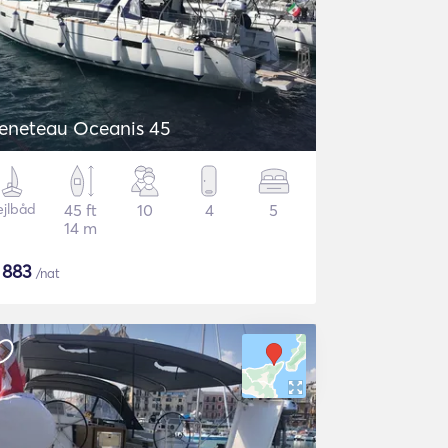
eneteau Oceanis 45
ejlbåd
45 ft
10
4
5
14 m
$
883
/nat