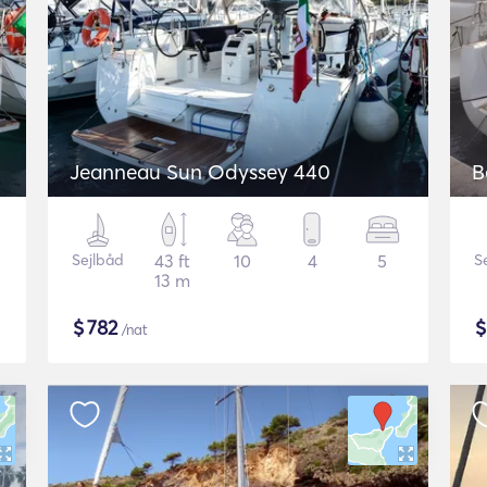
Jeanneau Sun Odyssey 440
B
Sejlbåd
43 ft
10
4
5
S
13 m
$
782
/nat