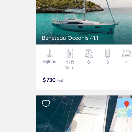
Beneteau Oceanis 41.1
Sejlbåd
41 ft
8
3
4
12 m
$
730
/nat