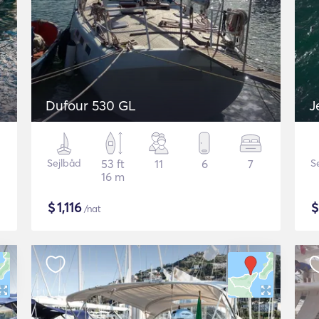
Dufour 530 GL
J
Sejlbåd
53 ft
11
6
7
S
16 m
$
1,116
/nat