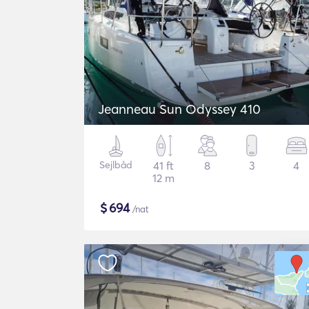
Jeanneau Sun Odyssey 410
Sejlbåd
41 ft
8
3
4
12 m
$
694
/nat