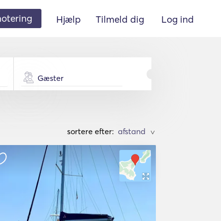
 notering
Hjælp
Tilmeld dig
Log ind
Gæster
sortere efter:
>