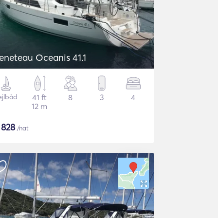
eneteau Oceanis 41.1
ejlbåd
41 ft
8
3
4
12 m
$
828
/nat