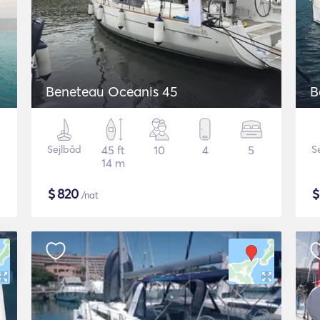
Beneteau Oceanis 45
B
Sejlbåd
45 ft
10
4
5
S
14 m
$
820
/nat