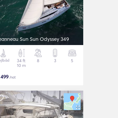
eanneau Sun Sun Odyssey 349
ejlbåd
34 ft
8
3
5
10 m
$
499
/nat