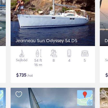
Jeanneau Sun Odyssey 54 DS
D
Sejlbåd
54 ft
8
4
5
S
16 m
$
735
/nat