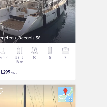
eneteau Oceanis 58
ejlbåd
58 ft
10
5
7
18 m
$
1,295
/nat