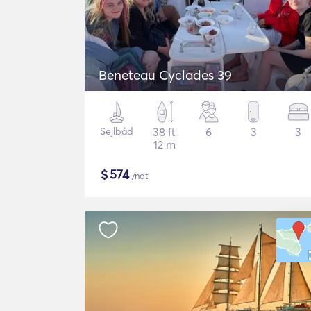
Beneteau Cyclades 39
Sejlbåd
38 ft
6
3
3
12 m
$
574
/nat