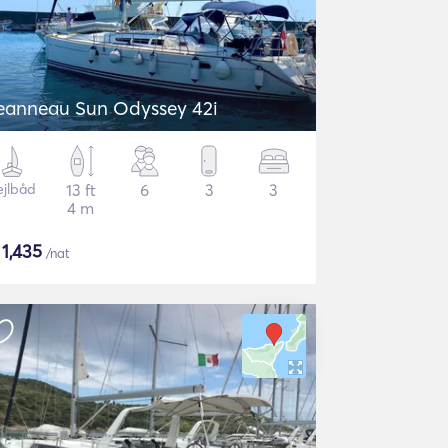
eanneau Sun Odyssey 42i
ejlbåd
13 ft
6
3
3
4 m
$
1,435
/nat