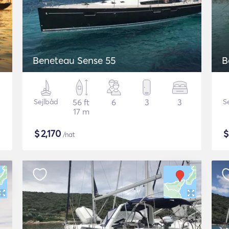
Beneteau Sense 55
B
Sejlbåd
56 ft
6
3
3
S
17 m
$
2,170
/nat