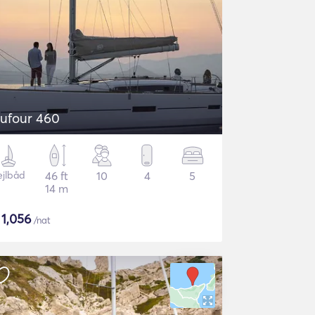
ufour 460
ejlbåd
46 ft
10
4
5
14 m
$
1,056
/nat