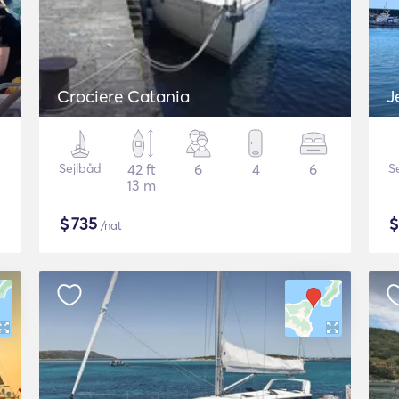
Crociere Catania
J
Sejlbåd
42 ft
6
4
6
S
13 m
$
735
/nat