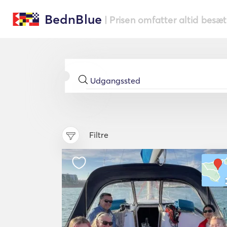
BednBlue
| Prisen omfatter altid besæ
Filtre