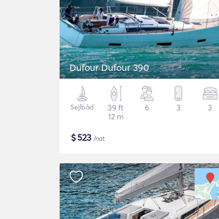
Dufour Dufour 390
Sejlbåd
39 ft
6
3
3
12 m
$
523
/nat