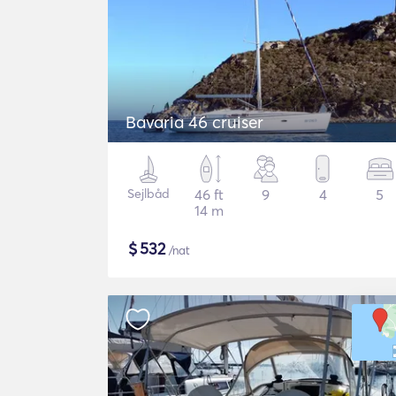
Bavaria 46 cruiser
Sejlbåd
46 ft
9
4
5
14 m
$
532
/nat