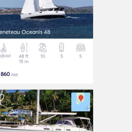
eneteau Oceanis 48
ejlbåd
48 ft
10
5
5
15 m
$
860
/nat