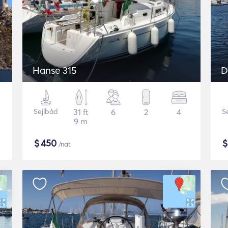
Hanse 315
D
Sejlbåd
31 ft
6
2
4
S
9 m
$
450
/nat