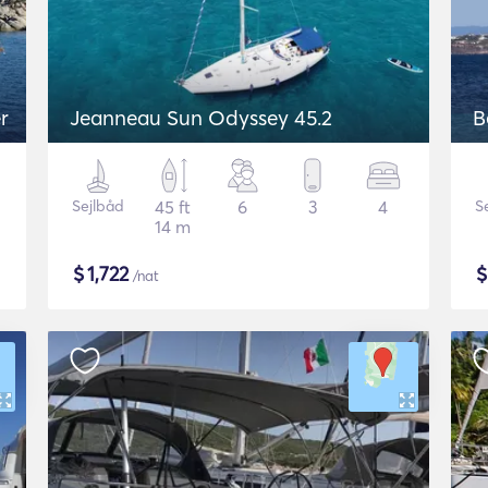
r
Jeanneau Sun Odyssey 45.2
B
Sejlbåd
45 ft
6
3
4
S
14 m
$
1,722
/nat