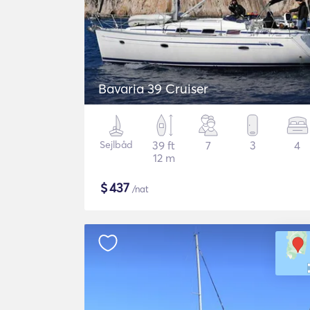
Bavaria 39 Cruiser
Sejlbåd
39 ft
7
3
4
12 m
$
437
/nat