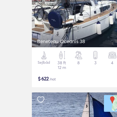
Beneteau Oceanis 38
Sejlbåd
38 ft
8
3
4
12 m
$
622
/nat