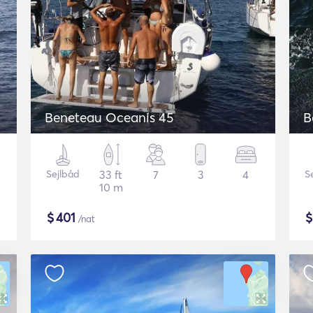
Beneteau Oceanis 45
B
Sejlbåd
33 ft
7
3
4
S
10 m
$
401
/nat