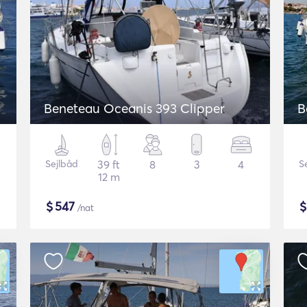
Beneteau Oceanis 393 Clipper
B
Sejlbåd
39 ft
8
3
4
S
12 m
$
547
/nat