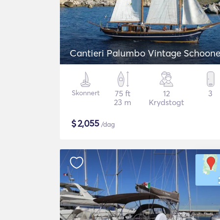
Cantieri Palumbo Vintage Schoone
Skonnert
75 ft
12
3
23 m
Krydstogt
$
2,055
/dag