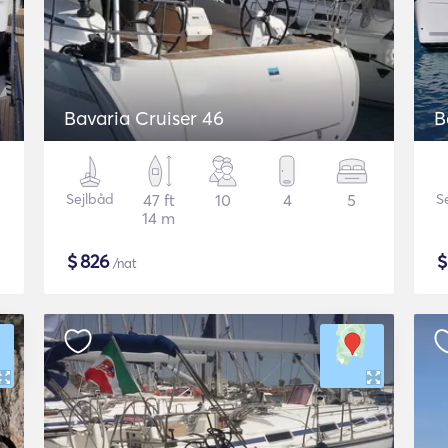
Bavaria Cruiser 46
B
Sejlbåd
47 ft
10
4
5
S
14 m
$
826
/nat