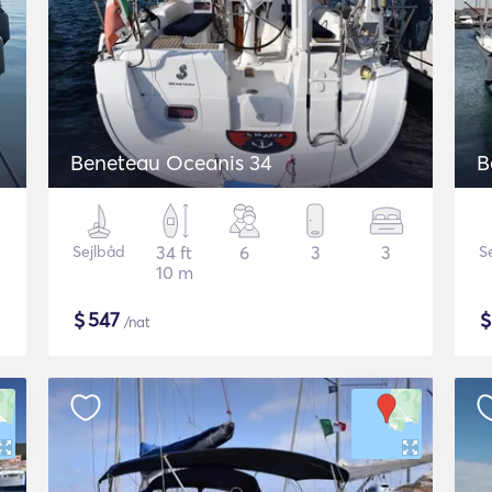
Beneteau Oceanis 34
B
Sejlbåd
34 ft
6
3
3
S
10 m
$
547
/nat