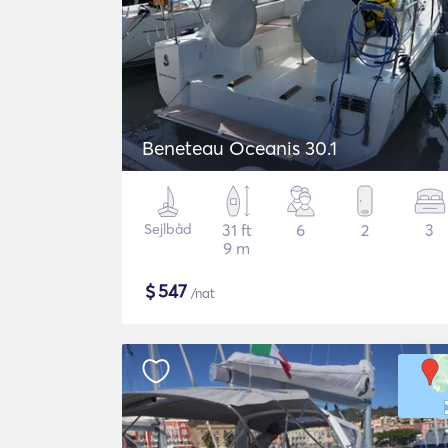
Beneteau Oceanis 30.1
Sejlbåd
31 ft
6
2
3
9 m
$
547
/nat