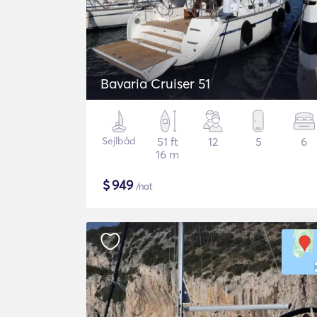
Bavaria Cruiser 51
Sejlbåd
51 ft
12
5
6
16 m
$
949
/nat