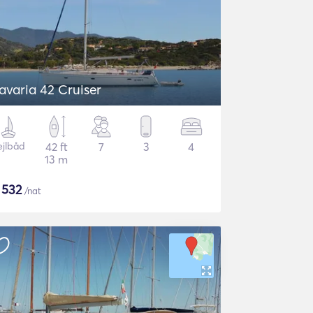
avaria 42 Cruiser
ejlbåd
42 ft
7
3
4
13 m
$
532
/nat