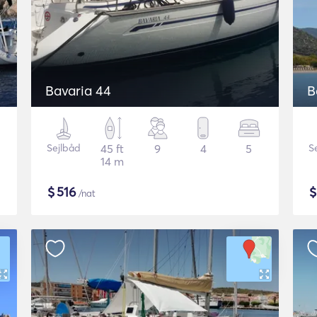
Bavaria 44
B
Sejlbåd
45 ft
9
4
5
S
14 m
$
516
/nat