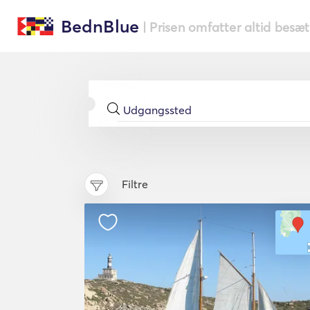
BednBlue
| Prisen omfatter altid besæ
Filtre