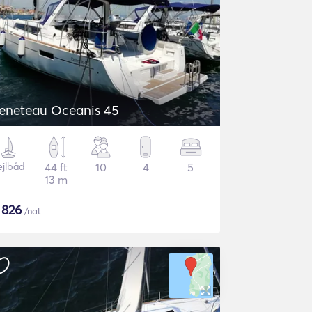
eneteau Oceanis 45
ejlbåd
44 ft
10
4
5
13 m
$
826
/nat