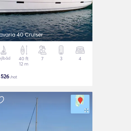
avaria 40 Cruiser
ejlbåd
40 ft
7
3
4
12 m
$
526
/nat