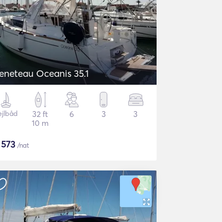
eneteau Oceanis 35.1
ejlbåd
32 ft
6
3
3
10 m
$
573
/nat