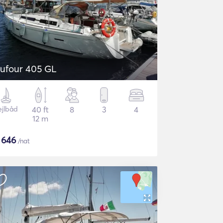
ufour 405 GL
ejlbåd
40 ft
8
3
4
12 m
$
646
/nat