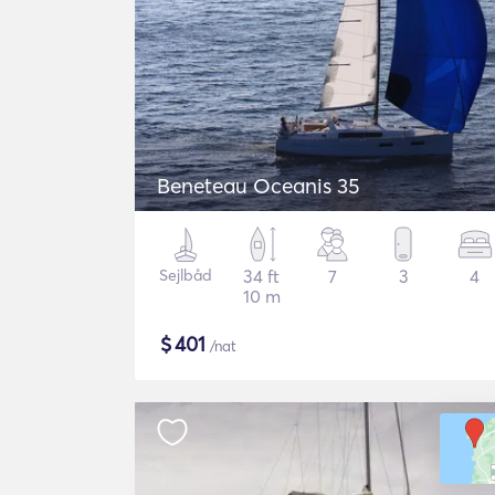
Beneteau Oceanis 35
Sejlbåd
34 ft
7
3
4
10 m
$
401
/nat