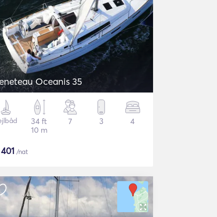
eneteau Oceanis 35
ejlbåd
34 ft
7
3
4
10 m
$
401
/nat