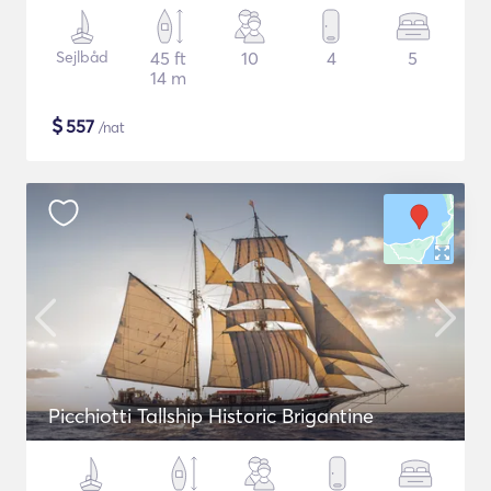
Sejlbåd
45 ft
10
4
5
14 m
$
557
/nat
Picchiotti Tallship Historic Brigantine