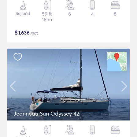
Sejlbåd
59 ft
6
4
8
18 m
$
1,636
/nat
Jeanneau Sun Odyssey 42i