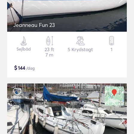
Jeanneau Fun 23
Sejlbåd
23 ft
5 Krydstogt
1
7 m
$
144
/dag