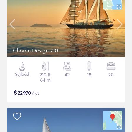
Choren Design 210
Sejlbåd
210 ft
42
18
20
64 m
$
22,970
/nat