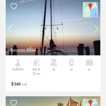
Bavaria BV44
Sejlbåd
44 ft
8
4
4
13 m
$
545
/nat