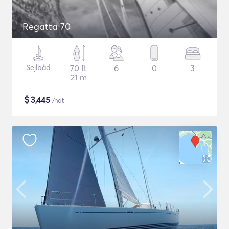
Regatta 70
Sejlbåd
70 ft
6
0
3
21 m
$
3,445
/nat