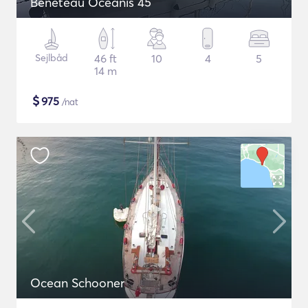
Beneteau Oceanis 45
Sejlbåd
46 ft
10
4
5
14 m
$
975
/nat
Ocean Schooner