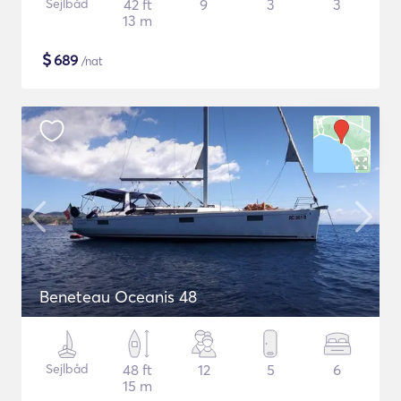
Sejlbåd
42 ft
9
3
3
13 m
$
689
/nat
Beneteau Oceanis 48
Sejlbåd
48 ft
12
5
6
15 m