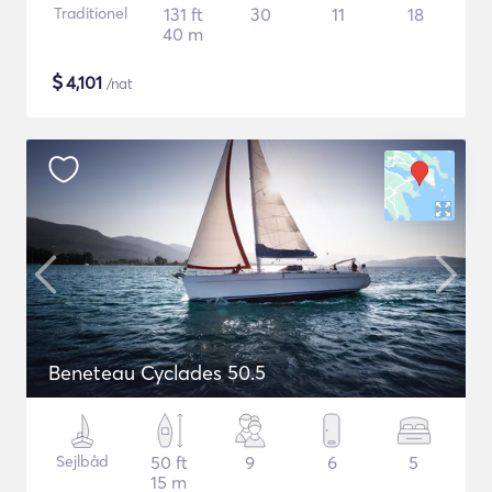
Traditionel
131 ft
30
11
18
40 m
$
4,101
/nat
Beneteau Cyclades 50.5
Sejlbåd
50 ft
9
6
5
15 m