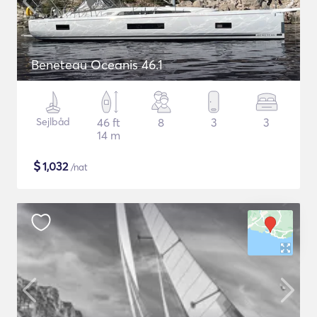
Beneteau Oceanis 46.1
Sejlbåd
46 ft
8
3
3
14 m
$
1,032
/nat