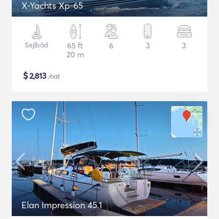
X-Yachts Xp-65
Sejlbåd
65 ft
6
3
3
20 m
$
2,813
/nat
Elan Impression 45.1