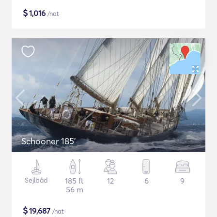
$
1,016
/nat
Schooner 185'
Sejlbåd
185 ft
12
6
9
56 m
$
19,687
/nat