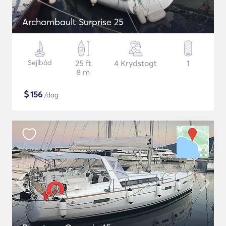
Archambault Surprise 25
Sejlbåd
25 ft
4 Krydstogt
1
8 m
$
156
/dag