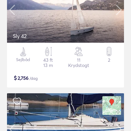
Sly 42
Sejlbåd
43 ft
11
2
13 m
Krydstogt
$
2,756
/dag