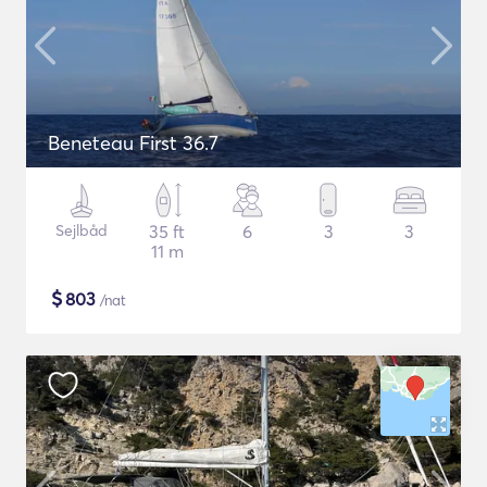
Beneteau First 36.7
Sejlbåd
35 ft
6
3
3
11 m
$
803
/nat