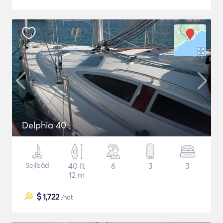
Delphia 40
Sejlbåd
40 ft
6
3
3
12 m
$
1,722
/nat