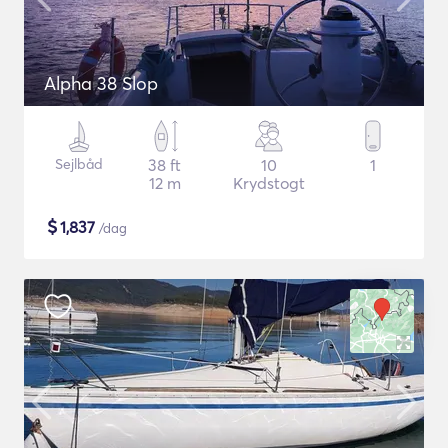
Alpha 38 Slop
Sejlbåd
38 ft
10
1
12 m
Krydstogt
$
1,837
/dag