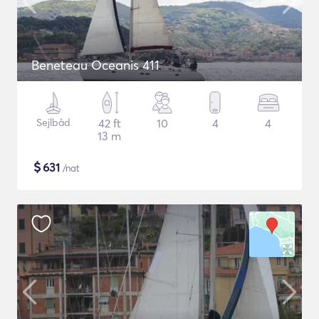
Beneteau Oceanis 411
Sejlbåd
42 ft
10
4
4
13 m
$
631
/nat