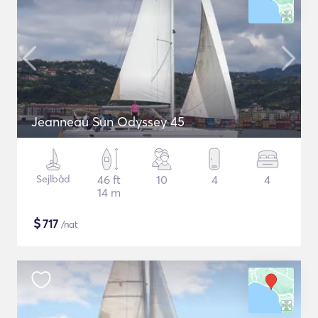
Jeanneau Sun Odyssey 45
Sejlbåd
46 ft
10
4
4
14 m
$
717
/nat