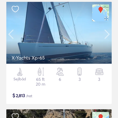
X-Yachts Xp-65
Sejlbåd
65 ft
6
3
3
20 m
$
2,813
/nat