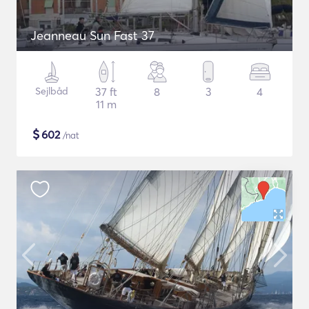
Jeanneau Sun Fast 37
Sejlbåd
37 ft
8
3
4
11 m
$
602
/nat