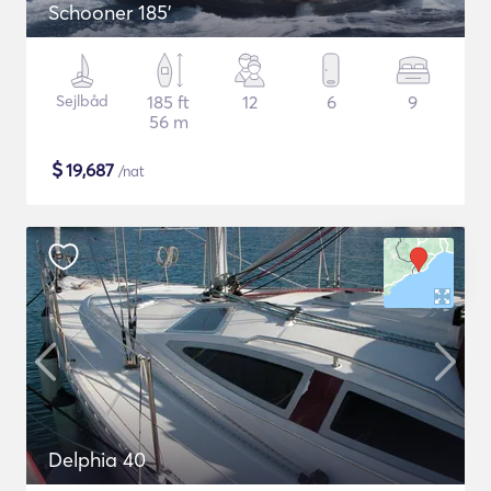
Schooner 185'
Sejlbåd
185 ft
12
6
9
56 m
$
19,687
/nat
Delphia 40