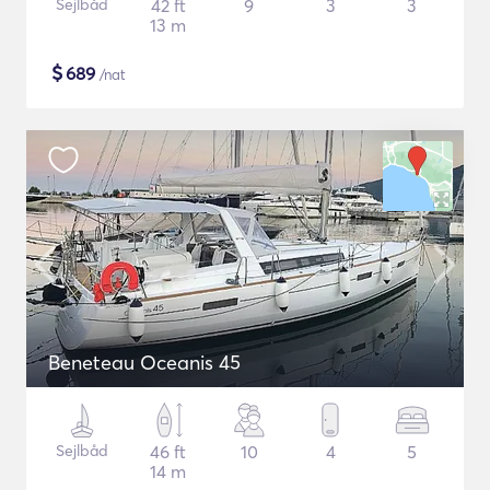
Sejlbåd
42 ft
9
3
3
13 m
$
689
/nat
Beneteau Oceanis 45
Sejlbåd
46 ft
10
4
5
14 m