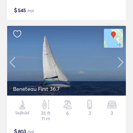
$
545
/nat
Beneteau First 36.7
Sejlbåd
35 ft
6
3
3
11 m
$
803
/nat