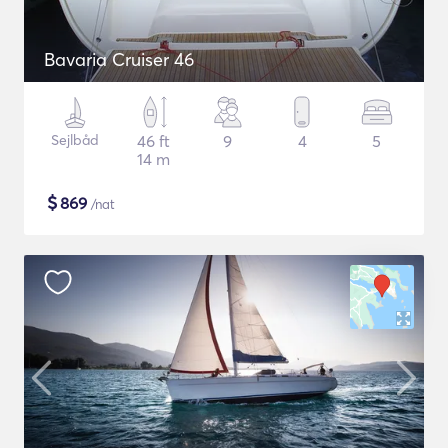
Bavaria Cruiser 46
Sejlbåd
46 ft
9
4
5
14 m
$
869
/nat