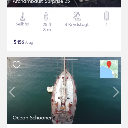
Archambault Surprise 25
Sejlbåd
25 ft
4 Krydstogt
1
8 m
$
156
/dag
Ocean Schooner