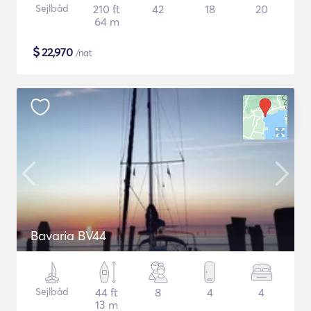
Sejlbåd
210 ft
42
18
20
64 m
$
22,970
/nat
Bavaria BV44
Sejlbåd
44 ft
8
4
4
13 m