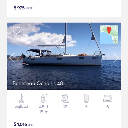
$
975
/nat
Beneteau Oceanis 48
Sejlbåd
48 ft
12
5
6
15 m
$
1,016
/nat