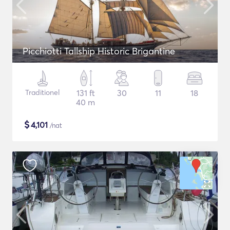
Picchiotti Tallship Historic Brigantine
Traditionel
131 ft
30
11
18
40 m
$
4,101
/nat