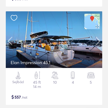
Elan Impression 45.1
Sejlbåd
45 ft
10
4
5
14 m
$
557
/nat