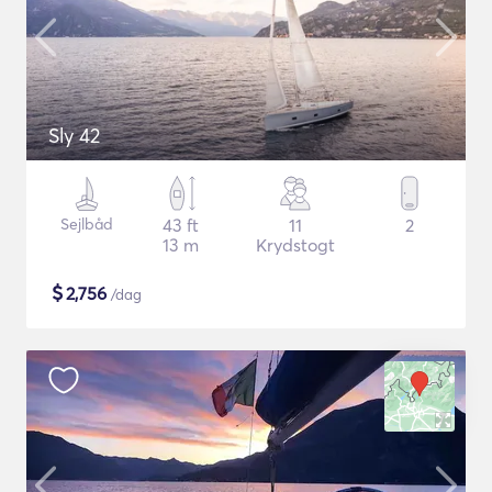
Sly 42
Sejlbåd
43 ft
11
2
13 m
Krydstogt
$
2,756
/dag