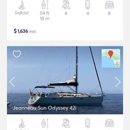
Sejlbåd
59 ft
6
4
8
18 m
$
1,636
/nat
Jeanneau Sun Odyssey 42i