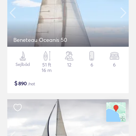
Beneteau Oceanis 50
Sejlbåd
51 ft
12
6
6
16 m
$
890
/nat