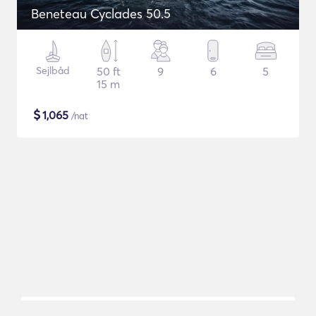
Beneteau Cyclades 50.5
Sejlbåd
50 ft
9
6
5
15 m
$
1,065
/nat