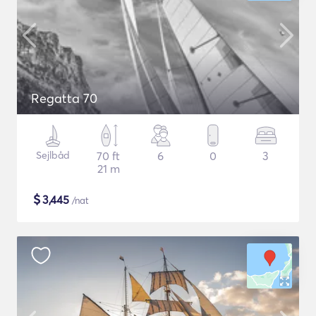
Regatta 70
Sejlbåd
70 ft
6
0
3
21 m
$
3,445
/nat