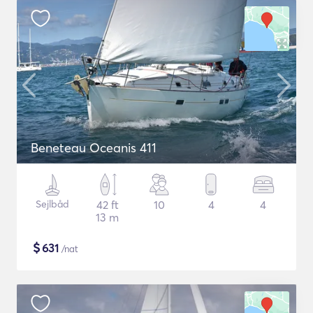
Beneteau Oceanis 411
Sejlbåd
42 ft
10
4
4
13 m
$
631
/nat