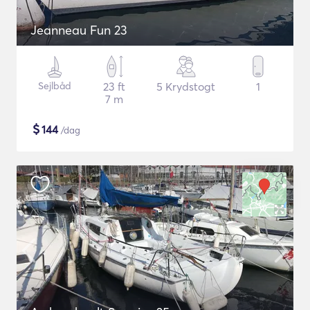
Jeanneau Fun 23
Sejlbåd
23 ft
5 Krydstogt
1
7 m
$
144
/dag