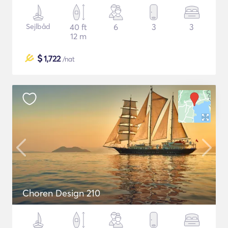
Sejlbåd
40 ft
6
3
3
12 m
$
1,722
/nat
Choren Design 210