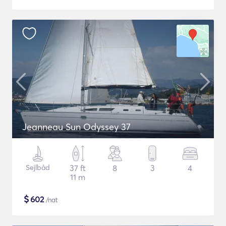
Jeanneau Sun Odyssey 37
Sejlbåd
37 ft
8
3
4
11 m
$
602
/nat