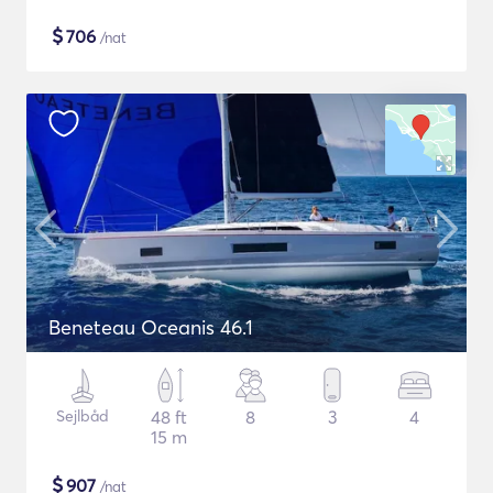
$
706
/nat
Beneteau Oceanis 46.1
Sejlbåd
48 ft
8
3
4
15 m
$
907
/nat