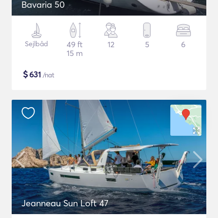
Bavaria 50
Sejlbåd
49 ft
12
5
6
15 m
$
631
/nat
Jeanneau Sun Loft 47