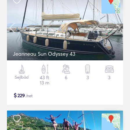
Jeanneau Sun Odyssey 43
Sejlbåd
43 ft
6
3
3
13 m
$
229
/nat