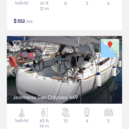
Sejlbåd
41 ft
8
3
4
12 m
$
552
/nat
Jeanneau Sun Odyssey 449
Sejlbåd
45 ft
10
4
5
14 m