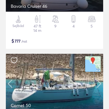
Bavaria Cruiser 46
Sejlbåd
47 ft
9
4
5
14 m
$
777
/nat
Comet 50