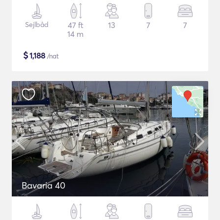
Sejlbåd
47 ft
13
7
7
14 m
$
1,188
/nat
Bavaria 40