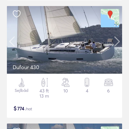
Dufour 430
Sejlbåd
43 ft
10
4
6
13 m
$
774
/nat