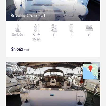
Bavaria Cruiser 51
Sejlbåd
51 ft
11
5
6
16 m
$
1,062
/nat