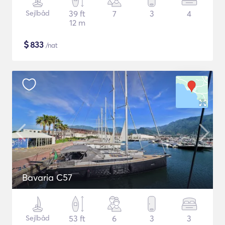
Sejlbåd
39 ft
7
3
4
12 m
$
833
/nat
Bavaria C57
Sejlbåd
53 ft
6
3
3