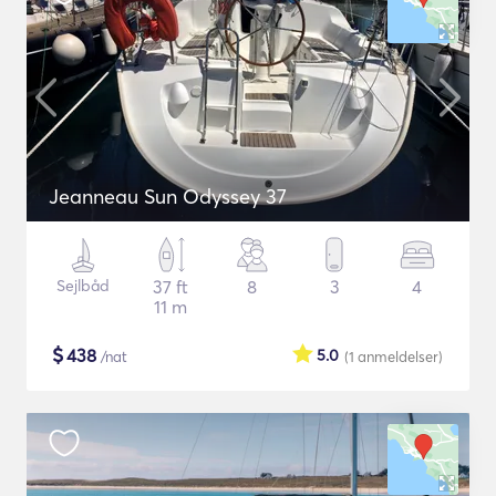
Jeanneau Sun Odyssey 37
Sejlbåd
37 ft
8
3
4
11 m
$
438
5.0
/nat
(1
anmeldelser
)