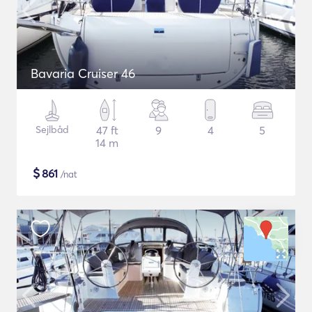
Bavaria Cruiser 46
Sejlbåd
47 ft
9
4
5
14 m
$
861
/nat