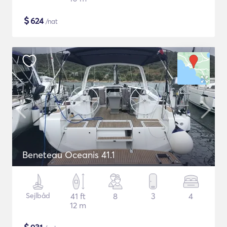
$
624
/nat
Beneteau Oceanis 41.1
Sejlbåd
41 ft
8
3
4
12 m