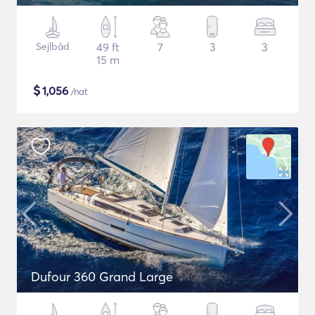
Sejlbåd
49 ft
7
3
3
15 m
$
1,056
/nat
Dufour 360 Grand Large