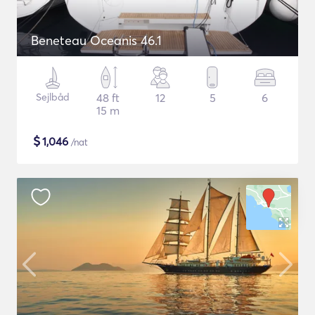
Beneteau Oceanis 46.1
Sejlbåd
48 ft
12
5
6
15 m
$
1,046
/nat