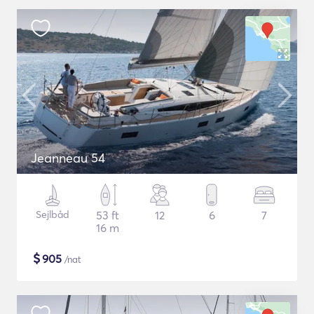
Jeanneau 54
Sejlbåd
53 ft
12
6
7
16 m
$
905
/nat