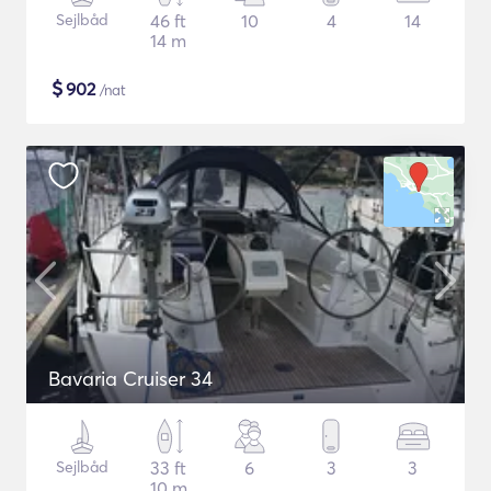
Sejlbåd
46 ft
10
4
14
14 m
$
902
/nat
Bavaria Cruiser 34
Sejlbåd
33 ft
6
3
3
10 m