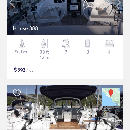
Hanse 388
Sejlbåd
38 ft
7
3
4
12 m
$
392
/nat