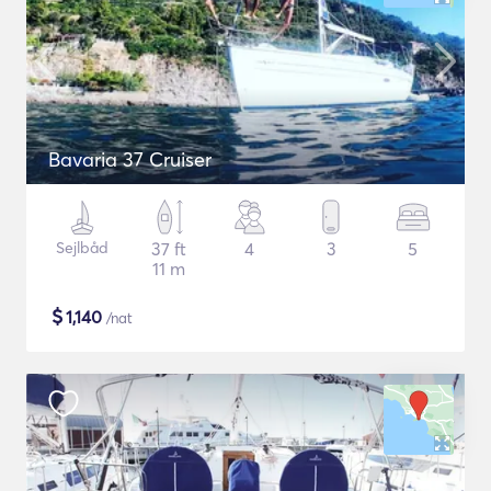
Bavaria 37 Cruiser
Sejlbåd
37 ft
4
3
5
11 m
$
1,140
/nat