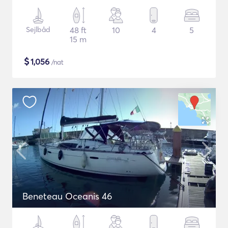
Sejlbåd
48 ft
10
4
5
15 m
$
1,056
/nat
Beneteau Oceanis 46