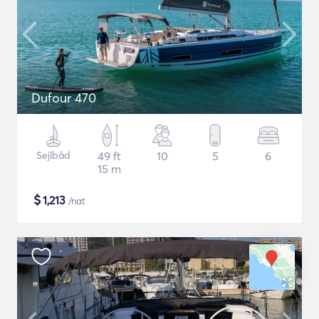
Dufour 470
Sejlbåd
49 ft
10
5
6
15 m
$
1,213
/nat