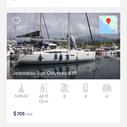
Jeanneau Sun Odyssey 439
Sejlbåd
44 ft
8
4
4
13 m
$
705
/nat