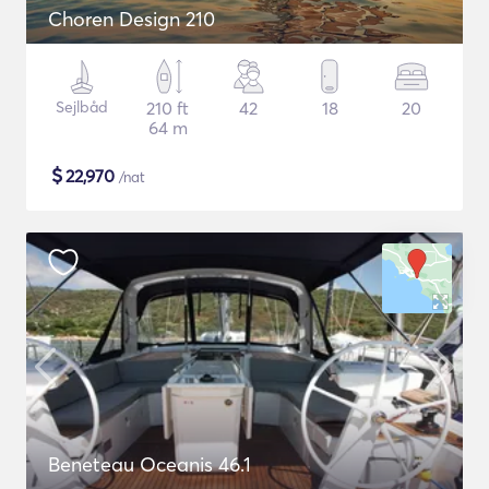
Choren Design 210
Sejlbåd
210 ft
42
18
20
64 m
$
22,970
/nat
Beneteau Oceanis 46.1