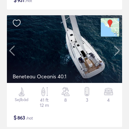
$
931
/nat
Beneteau Oceanis 40.1
Sejlbåd
41 ft
8
3
4
12 m
$
863
/nat