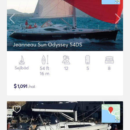
Jeanneau Sun Odyssey 54DS
Sejlbåd
54 ft
12
5
8
16 m
$
1,091
/nat