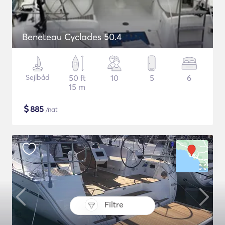
Beneteau Cyclades 50.4
Sejlbåd
50 ft
10
5
6
15 m
$
885
/nat
Filtre