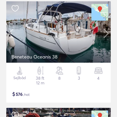
Beneteau Oceanis 38
Sejlbåd
38 ft
8
3
4
12 m
$
576
/nat