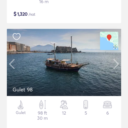
16 m
$
1,320
/nat
Gulet 98
Gulet
98 ft
12
5
6
30 m