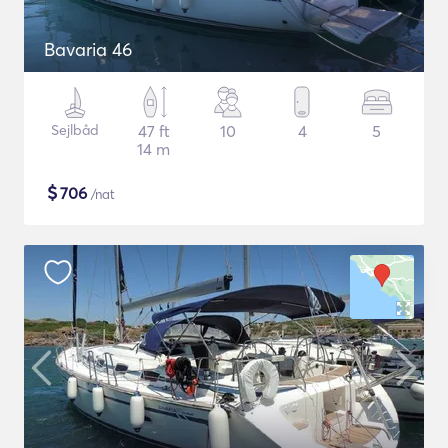
Bavaria 46
Sejlbåd
47 ft
10
4
5
14 m
$
706
/nat