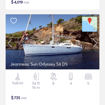
$
4,019
/nat
Jeanneau Sun Odyssey 54 DS
Sejlbåd
54 ft
8
4
5
16 m
$
735
/nat