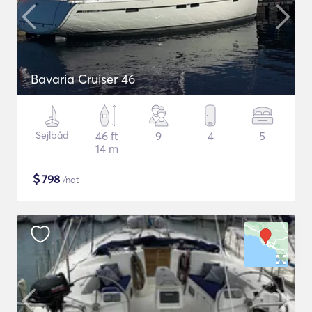
Bavaria Cruiser 46
Sejlbåd
46 ft
9
4
5
14 m
$
798
/nat