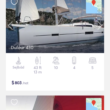
Dufour 430
Sejlbåd
43 ft
10
4
5
13 m
$
803
/nat