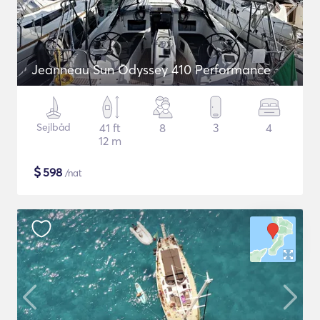
Jeanneau Sun Odyssey 410 Performance
Sejlbåd
41 ft
8
3
4
12 m
$
598
/nat