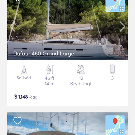
Dufour 460 Grand Large
Sejlbåd
46 ft
12
3
14 m
Krydstogt
$
1,148
/dag