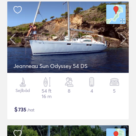
Jeanneau Sun Odyssey 54 DS
Sejlbåd
54 ft
8
4
5
16 m
$
735
/nat