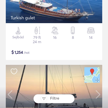
Turkish gulet
Sejlbåd
79 ft
16
8
14
24 m
$
1,254
/nat
Filtre