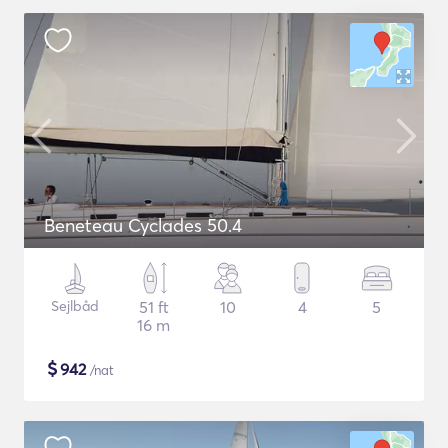
Beneteau Cyclades 50.4
Sejlbåd
51 ft
10
4
5
16 m
$
942
/nat