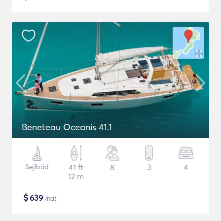
Beneteau Oceanis 41.1
Sejlbåd
41 ft
8
3
4
12 m
$
639
/nat