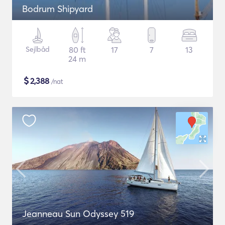
Bodrum Shipyard
Sejlbåd
80 ft
17
7
13
24 m
$
2,388
/nat
Jeanneau Sun Odyssey 519