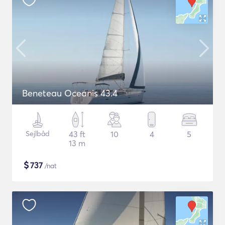
Beneteau Oceanis 43.4
Sejlbåd
43 ft
10
4
5
13 m
$
737
/nat