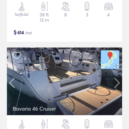
Sejlbåd
38 ft
8
3
4
12 m
$
614
/nat
Bavaria 46 Cruiser