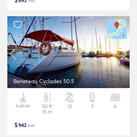
$
893
/nat
Beneteau Cyclades 50.5
Sejlbåd
50 ft
12
5
6
15 m
$
942
/nat