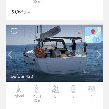
15 m
$
1,395
/nat
Dufour 430
Sejlbåd
43 ft
8
3
4
13 m