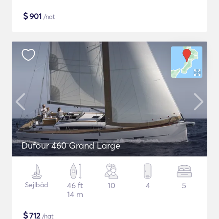
$
901
/nat
Dufour 460 Grand Large
Sejlbåd
46 ft
10
4
5
14 m
$
712
/nat