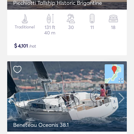
Picchiotti Tallship Historic Brigantine
Traditionel
131 ft
30
11
18
40 m
$
4,101
/nat
Beneteau Oceanis 38.1