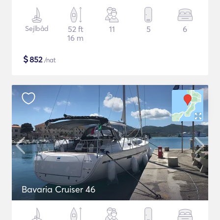
Sejlbåd
52 ft
11
5
6
16 m
$
852
/nat
Bavaria Cruiser 46