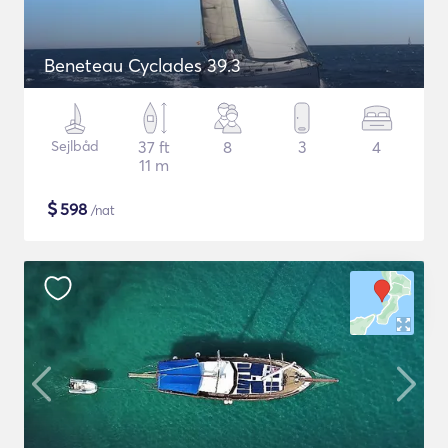
Beneteau Cyclades 39.3
Sejlbåd
37 ft
8
3
4
11 m
$
598
/nat