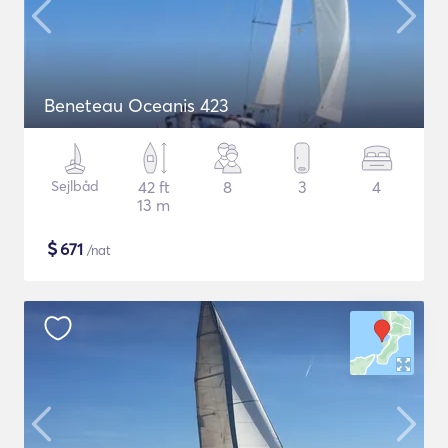
Beneteau Oceanis 423
Sejlbåd
42 ft
8
3
4
13 m
$
671
/nat