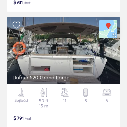
$
611
/nat
Dufour 520 Grand Large
Sejlbåd
50 ft
11
5
6
15 m
$
791
/nat