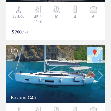
Sejlbåd
45 ft
10
4
6
14 m
$
760
/nat
Bavaria C45