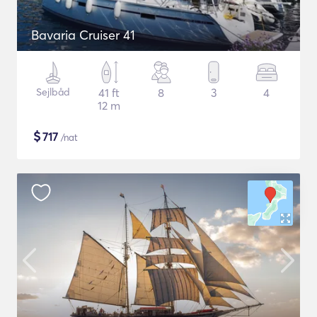
Bavaria Cruiser 41
Sejlbåd
41 ft
8
3
4
12 m
$
717
/nat