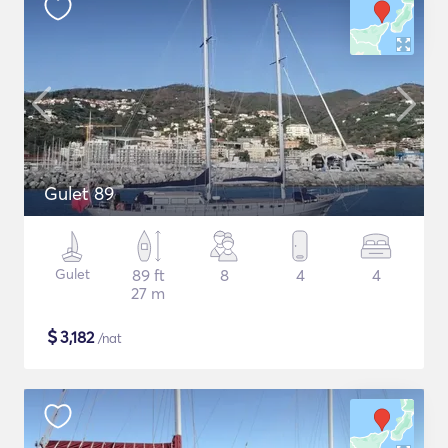
Gulet 89
Gulet
89 ft
8
4
4
27 m
$
3,182
/nat