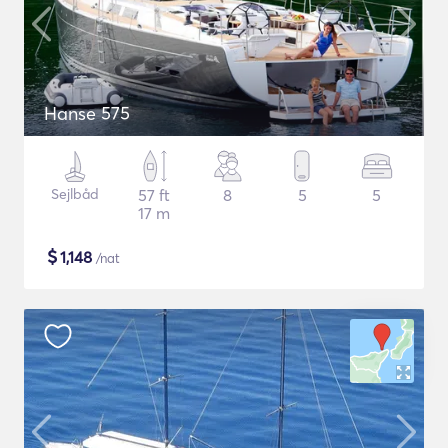
Hanse 575
Sejlbåd
57 ft
8
5
5
17 m
$
1,148
/nat