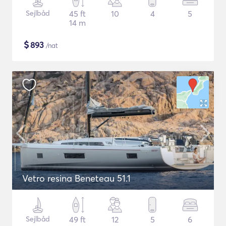
Sejlbåd
45 ft
10
4
5
14 m
$
893
/nat
Vetro resina Beneteau 51.1
Sejlbåd
49 ft
12
5
6