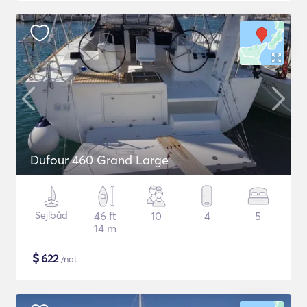
Dufour 460 Grand Large
Sejlbåd
46 ft
10
4
5
14 m
$
622
/nat