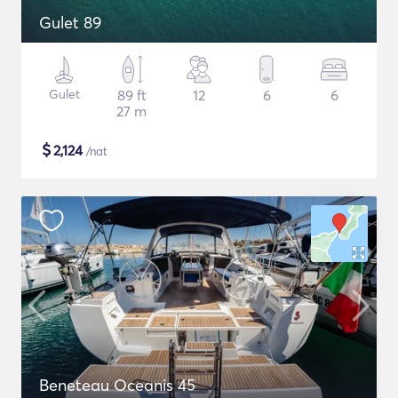
Gulet 89
Gulet
89 ft
12
6
6
27 m
$
2,124
/nat
Beneteau Oceanis 45