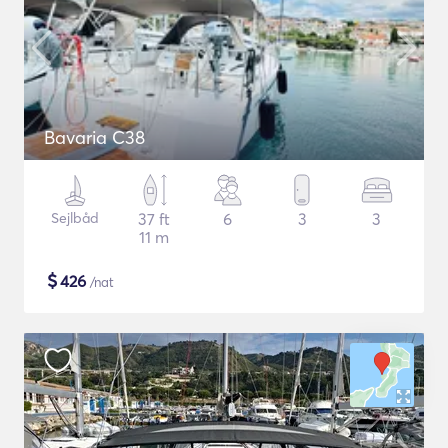
Bavaria C38
Sejlbåd
37 ft
6
3
3
11 m
$
426
/nat