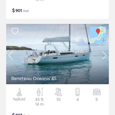
$
901
/nat
Beneteau Oceanis 45
Sejlbåd
45 ft
10
4
5
14 m