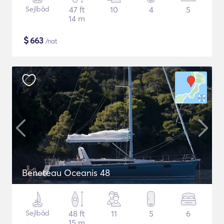
Sejlbåd
47 ft
10
4
5
14 m
$
663
/nat
Beneteau Oceanis 48
Sejlbåd
48 ft
11
5
6
15 m