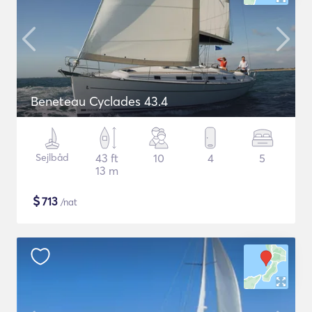
Beneteau Cyclades 43.4
Sejlbåd
43 ft
10
4
5
13 m
$
713
/nat