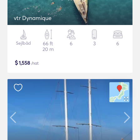
vtr Dynamique
Sejlbåd
66 ft
6
3
6
20 m
$
1,558
/nat