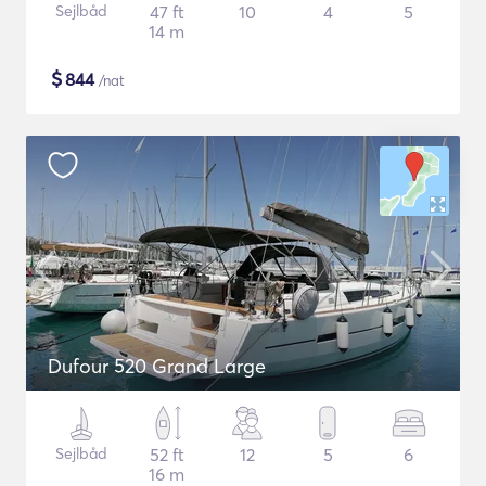
Sejlbåd
47 ft
10
4
5
14 m
$
844
/nat
Dufour 520 Grand Large
Sejlbåd
52 ft
12
5
6
16 m