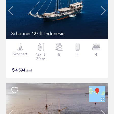
Schooner 127 ft Indonesia
Skonnert
127 ft
8
4
4
39 m
$
4,594
/nat