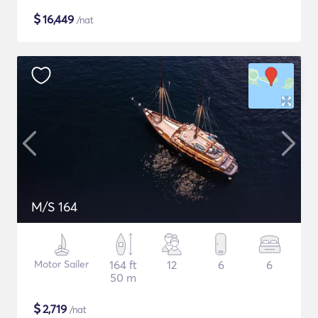
$
16,449
/nat
M/S 164
Motor Sailer
164 ft
12
6
6
50 m
$
2,719
/nat