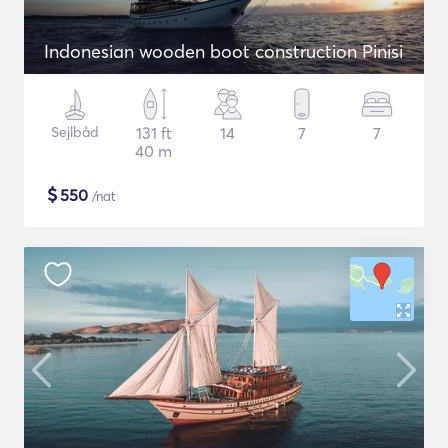
Indonesian wooden boot construction Pinisi
Sejlbåd
131 ft
14
7
7
40 m
$
550
/nat