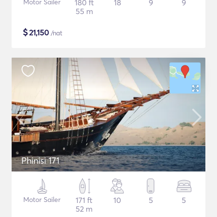
Motor Sailer
180 ft
18
9
9
55 m
$
21,150
/nat
Phinisi 171
Motor Sailer
171 ft
10
5
5
52 m