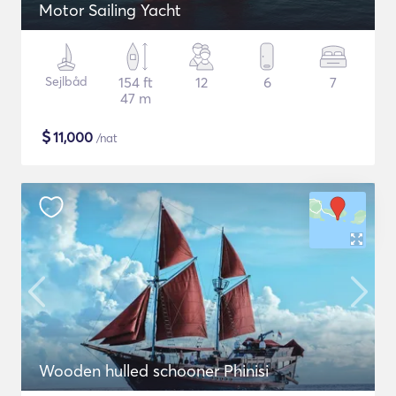
Motor Sailing Yacht
Sejlbåd
154 ft
12
6
7
47 m
$
11,000
/nat
Wooden hulled schooner Phinisi