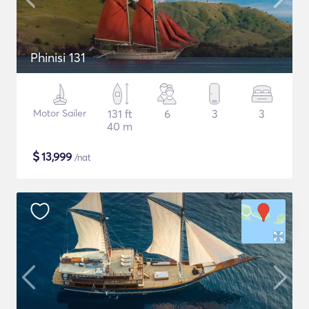
Phinisi 131
Motor Sailer
131 ft
6
3
3
40 m
$
13,999
/nat