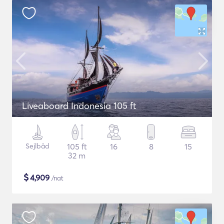
Liveaboard Indonesia 105 ft
Sejlbåd
105 ft
16
8
15
32 m
$
4,909
/nat