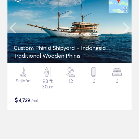
Custom Phinisi Shipyard – Indonesia
Traditional Wooden Phinisi
Sejlbåd
98 ft
12
6
6
30 m
$
4,729
/nat