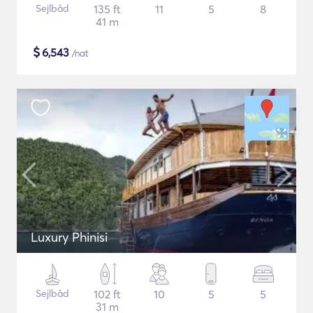
Sejlbåd
135 ft
11
5
8
41 m
$
6,543
/nat
Luxury Phinisi
Sejlbåd
102 ft
10
5
5
31 m