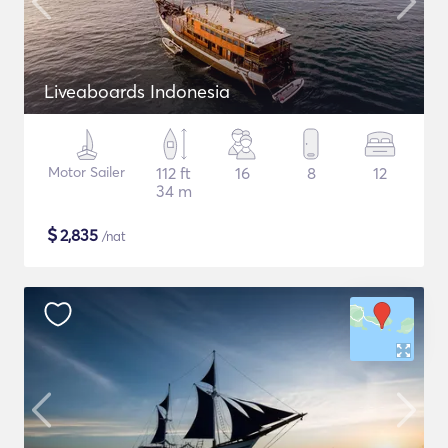
Liveaboards Indonesia
Motor Sailer
112 ft
16
8
12
34 m
$
2,835
/nat