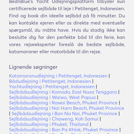
BednBlue's Yacht Udlejningsplatform tilbyder kun
certificerede sejlbåde til leje i Petitenget, Indonesien.
Find og book din ideelle sejlbåd på få minutter. Du
kan kontakte ejeren eller os direkte med eventuelle
spørgsmål, du måtte have. Hvis du stadig ikke kan
beslutte dig for den perfekte båd til din ferie, kan
vores rejseeksperter foreslå de bedste sejlbåde,
katamaraner eller motorbåde til din rejse.
Lignende søgninger
Katamaranudlejning i Petitenget, Indonesien
|
Bådudlejning i Petitenget, Indonesien
|
Yachtudlejning i Petitenget, Indonesien
|
Sejlbådsudlejning i Komodo, East Nusa Tenggara
|
Sejlbådsudlejning i Waiwo, West Papua
|
Sejlbådsudlejning i Rawai Beach, Phuket Province
|
Sejlbådsudlejning i Nai Harn Beach, Phuket Province
|
Sejlbådsudlejning i Ban Na Nai, Phuket Province
|
Sejlbådsudlejning i Chaweng, Koh Samui
|
Sejlbådsudlejning i Phuket, Thailand
|
Sejlbådsudlejning i Ban Pa Khlok, Phuket Province
|