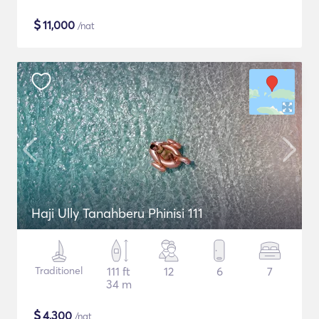
$
11,000
/nat
Haji Ully Tanahberu Phinisi 111
Traditionel
111 ft
12
6
7
34 m
$
4,300
/nat