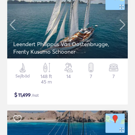
Leendert Philippus Van Oostenbrugge,
Frenty Kusumo Schooner
Sejlbåd
148 ft
14
7
7
45 m
$
11,499
/nat