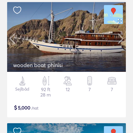
wooden boat phinisi
Sejlbåd
92 ft
12
7
7
28 m
$
5,000
/nat