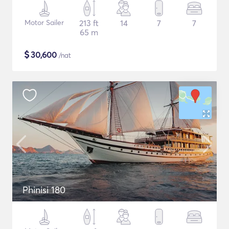
Motor Sailer
213 ft
14
7
7
65 m
$
30,600
/nat
Phinisi 180