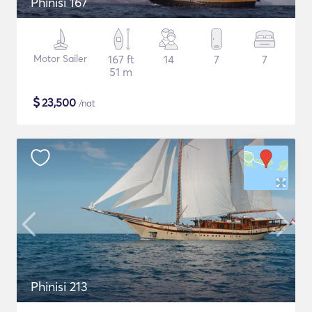
Phinisi 167
Motor Sailer
167 ft
14
7
7
51 m
$
23,500
/nat
Phinisi 213