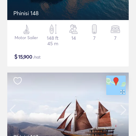
Phinisi 148
Motor Sailer
148 ft
14
7
7
45 m
$
15,900
/nat