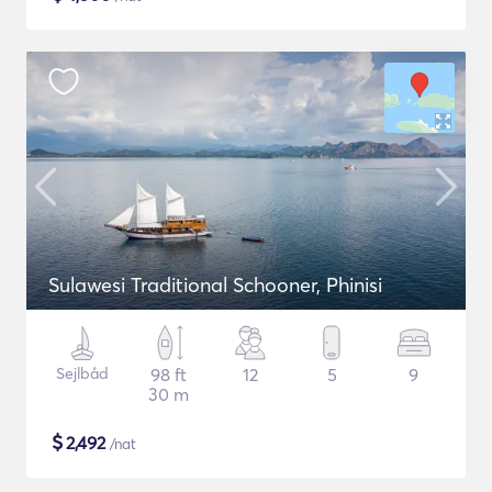
Sulawesi Traditional Schooner, Phinisi
Sejlbåd
98 ft
12
5
9
30 m
$
2,492
/nat