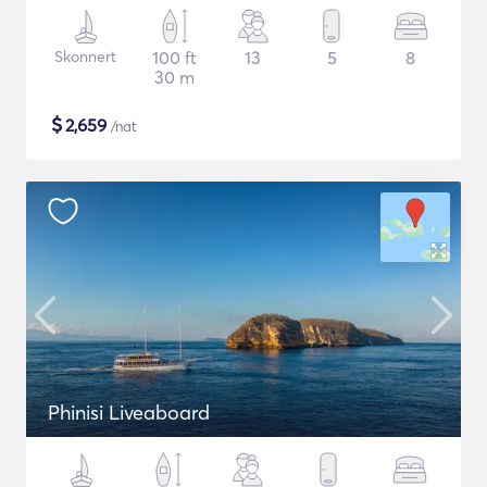
Skonnert
100 ft
13
5
8
30 m
$
2,659
/nat
Phinisi Liveaboard