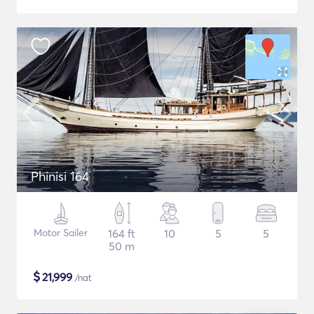
Phinisi 164
Motor Sailer
164 ft
10
5
5
50 m
$
21,999
/nat