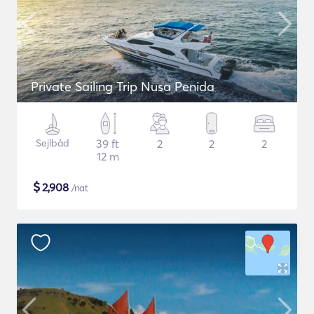
Private Sailing Trip Nusa Penida
Sejlbåd
39 ft
2
2
2
12 m
$
2,908
/nat