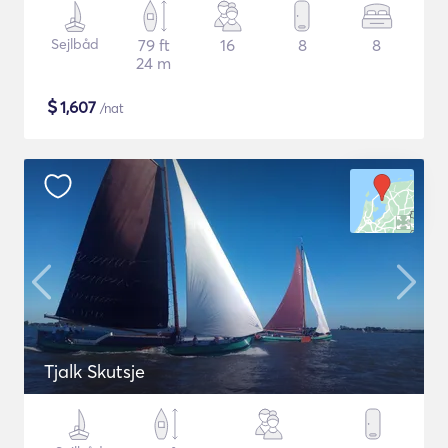
Sejlbåd
79 ft
16
8
8
24 m
$
1,607
/nat
Tjalk Skutsje