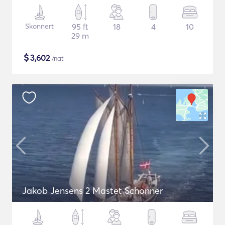
Skonnert
95 ft
18
4
10
29 m
$
3,602
/nat
Jakob Jensens 2 Mastet Schonner