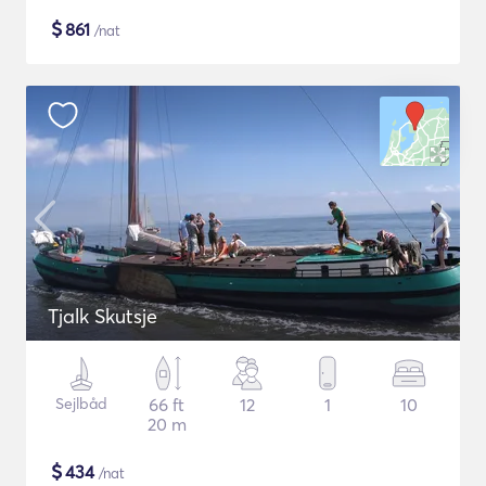
$
861
/nat
Tjalk Skutsje
Sejlbåd
66 ft
12
1
10
20 m
$
434
/nat