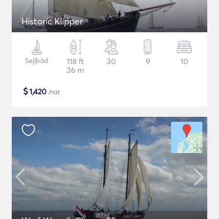
Historic Klipper
Sejlbåd
118 ft
30
9
10
36 m
$
1,420
/nat