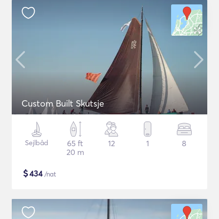
Custom Built Skutsje
Sejlbåd
65 ft
12
1
8
20 m
$
434
/nat