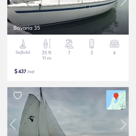
Bavaria 35
Sejlbåd
35 ft
7
3
4
11 m
$
437
/nat