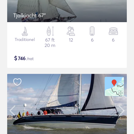
Tjalkjacht 67"
Traditionel
67 ft
12
6
6
20 m
$
746
/nat