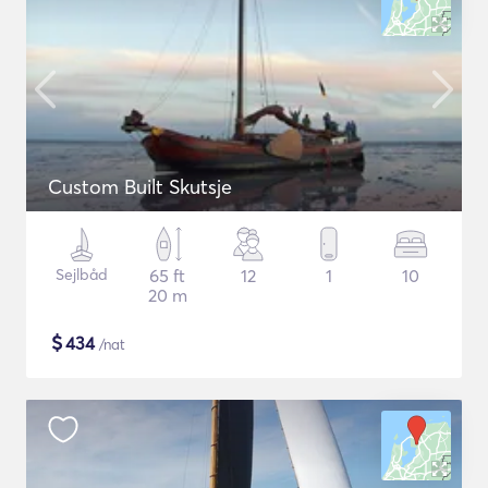
Custom Built Skutsje
Sejlbåd
65 ft
12
1
10
20 m
$
434
/nat