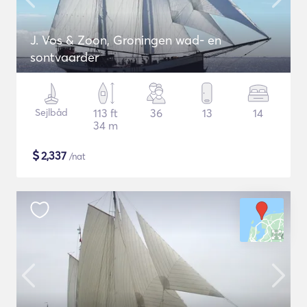
J. Vos & Zoon, Groningen wad- en
sontvaarder
Sejlbåd
113 ft
36
13
14
34 m
$
2,337
/nat