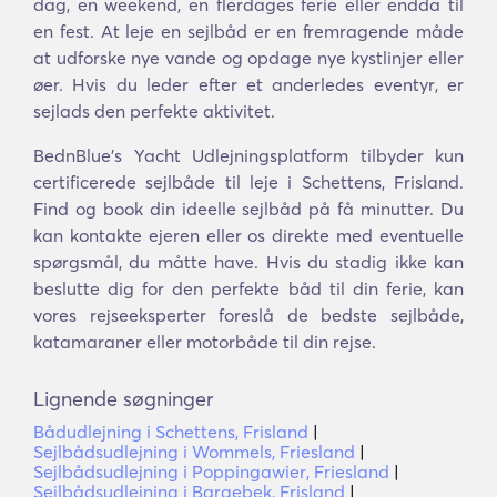
dag, en weekend, en flerdages ferie eller endda til
en fest. At leje en sejlbåd er en fremragende måde
at udforske nye vande og opdage nye kystlinjer eller
øer. Hvis du leder efter et anderledes eventyr, er
sejlads den perfekte aktivitet.
BednBlue's Yacht Udlejningsplatform tilbyder kun
certificerede sejlbåde til leje i Schettens, Frisland.
Find og book din ideelle sejlbåd på få minutter. Du
kan kontakte ejeren eller os direkte med eventuelle
spørgsmål, du måtte have. Hvis du stadig ikke kan
beslutte dig for den perfekte båd til din ferie, kan
vores rejseeksperter foreslå de bedste sejlbåde,
katamaraner eller motorbåde til din rejse.
Lignende søgninger
Bådudlejning i Schettens, Frisland
|
Sejlbådsudlejning i Wommels, Friesland
|
Sejlbådsudlejning i Poppingawier, Friesland
|
Sejlbådsudlejning i Bargebek, Frisland
|