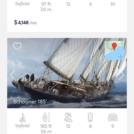
Sejlbåd
97 ft
12
4
10
30 m
$
4,148
/nat
Schooner 185'
Sejlbåd
185 ft
12
6
9
56 m