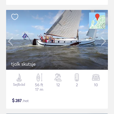
tjalk skutsje
Sejlbåd
56 ft
12
2
10
17 m
$
287
/nat