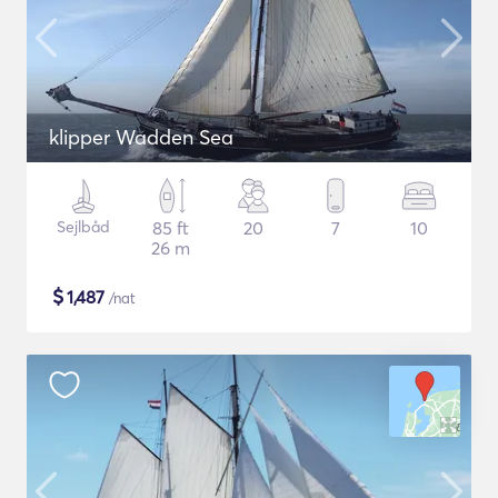
klipper Wadden Sea
Sejlbåd
85 ft
20
7
10
26 m
$
1,487
/nat