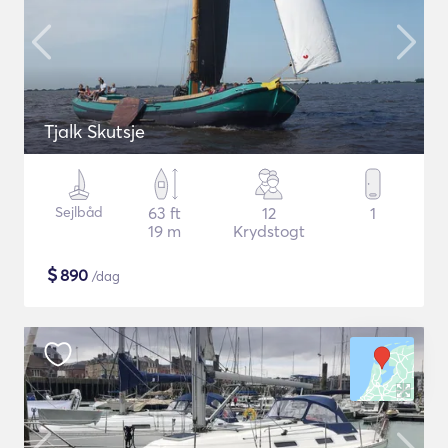
Tjalk Skutsje
Sejlbåd
63 ft
12
1
19 m
Krydstogt
$
890
/dag