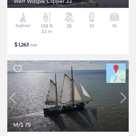
Werf Waspik Clipper 33
Sejlbåd
108 ft
28
10
10
33 m
$
1,263
/nat
M/S 79