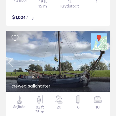
Sejlbåd
49 ft
12
1
15 m
Krydstogt
$
1,004
/dag
crewed sailcharter
Sejlbåd
82 ft
20
8
10
25 m