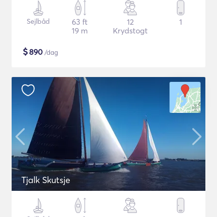
Sejlbåd
63 ft
12
1
19 m
Krydstogt
$
890
/dag
Tjalk Skutsje