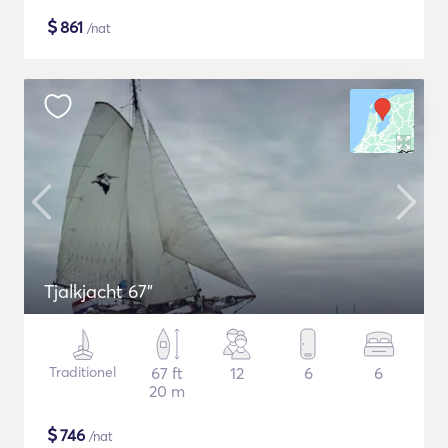
$
861
/nat
Tjalkjacht 67"
Traditionel
67 ft
12
6
6
20 m
$
746
/nat