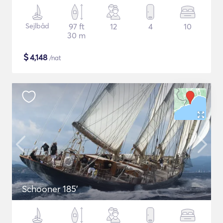
Sejlbåd
97 ft
12
4
10
30 m
$
4,148
/nat
Schooner 185'