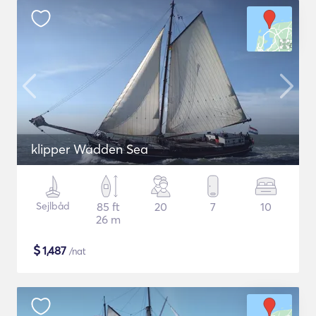
klipper Wadden Sea
Sejlbåd
85 ft
20
7
10
26 m
$
1,487
/nat