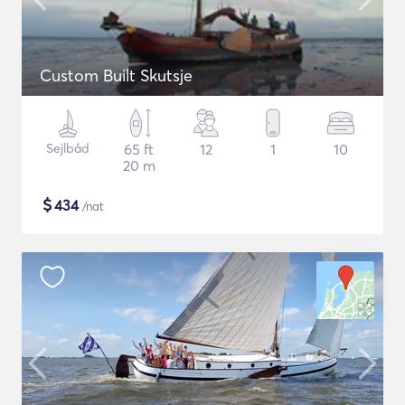
Custom Built Skutsje
Sejlbåd
65 ft
12
1
10
20 m
$
434
/nat