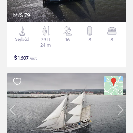
M/S 79
Sejlbåd
79 ft
16
8
8
24 m
$
1,607
/nat