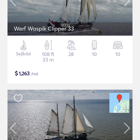
Werf Waspik Clipper 33
Sejlbåd
108 ft
28
10
10
33 m
$
1,263
/nat