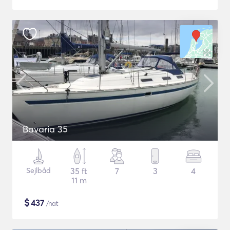
Bavaria 35
Sejlbåd
35 ft
7
3
4
11 m
$
437
/nat