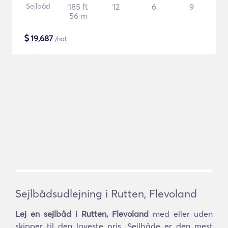
Sejlbåd
185 ft
12
6
9
56 m
$
19,687
/nat
Sejlbådsudlejning i Rutten, Flevoland
Lej en sejlbåd i Rutten, Flevoland
med eller uden
skipper til den laveste pris. Sejlbåde er den mest