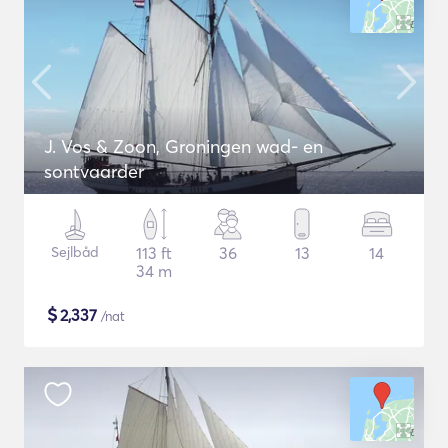
J. Vos & Zoon, Groningen wad- en
sontvaarder
Sejlbåd
113 ft
36
13
14
34 m
$
2,337
/nat