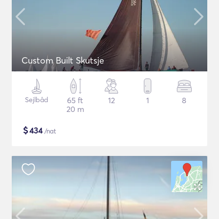
Custom Built Skutsje
Sejlbåd
65 ft
12
1
8
20 m
$
434
/nat