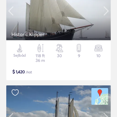
Historic Klipper
Sejlbåd
118 ft
30
9
10
36 m
$
1,420
/nat