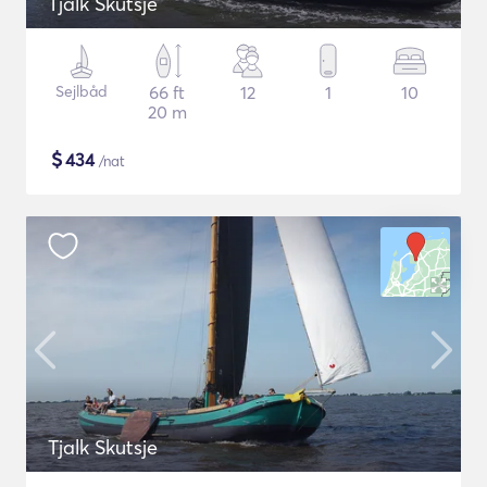
Tjalk Skutsje
Sejlbåd
66 ft
12
1
10
20 m
$
434
/nat
Tjalk Skutsje