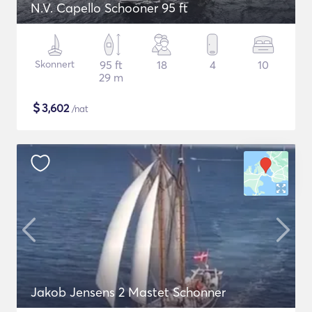
N.V. Capello Schooner 95 ft
Skonnert
95 ft
18
4
10
29 m
$
3,602
/nat
Jakob Jensens 2 Mastet Schonner