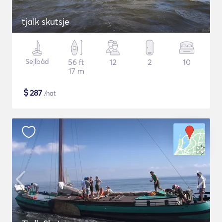
tjalk skutsje
Sejlbåd
56 ft
12
2
10
17 m
$
287
/nat