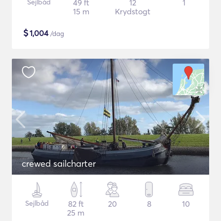
Sejlbåd
49 ft
12
1
15 m
Krydstogt
$
1,004
/dag
crewed sailcharter
Sejlbåd
82 ft
20
8
10
25 m