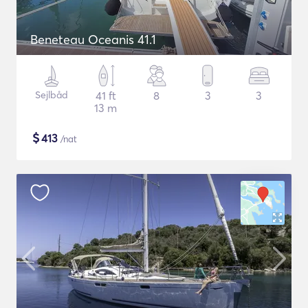
Beneteau Oceanis 41.1
Sejlbåd
41 ft
8
3
3
13 m
$
413
/nat