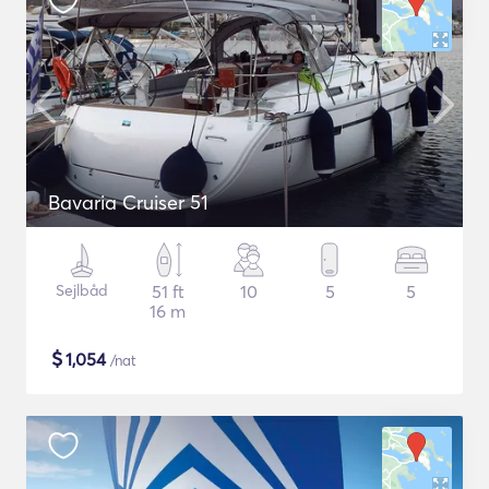
Bavaria Cruiser 51
Sejlbåd
51 ft
10
5
5
16 m
$
1,054
/nat