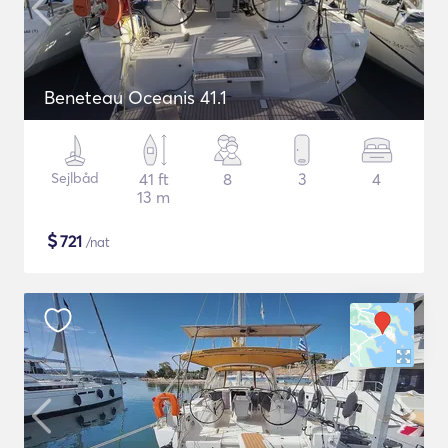
Beneteau Oceanis 41.1
Sejlbåd
41 ft
8
3
4
13 m
$
721
/nat