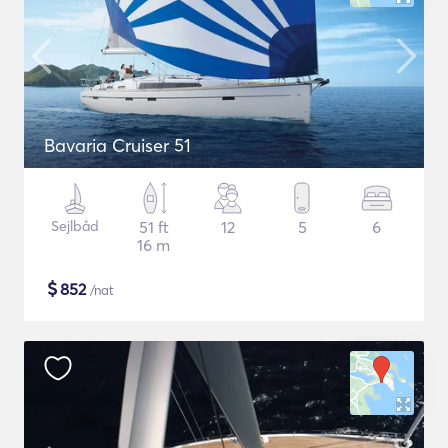
Bavaria Cruiser 51
Sejlbåd
51 ft
12
5
6
16 m
$
852
/nat