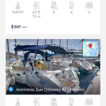
Sejlbåd
43 ft
8
4
4
13 m
$
507
/nat
Jeanneau Sun Odyssey 42 [4 cabin]