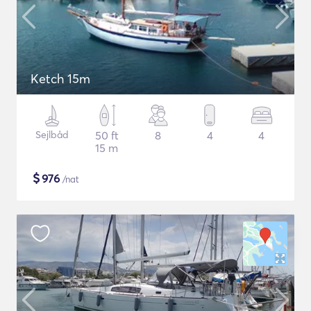
Ketch 15m
Sejlbåd
50 ft
8
4
4
15 m
$
976
/nat