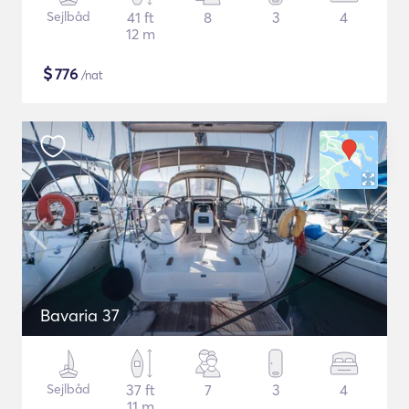
Sejlbåd
41 ft
8
3
4
12 m
$
776
/nat
Bavaria 37
Sejlbåd
37 ft
7
3
4
11 m