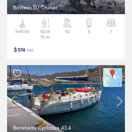
Bavaria 50 Cruiser
Sejlbåd
50 ft
10
5
7
15 m
$
574
/nat
Beneteau Cyclades 43.4