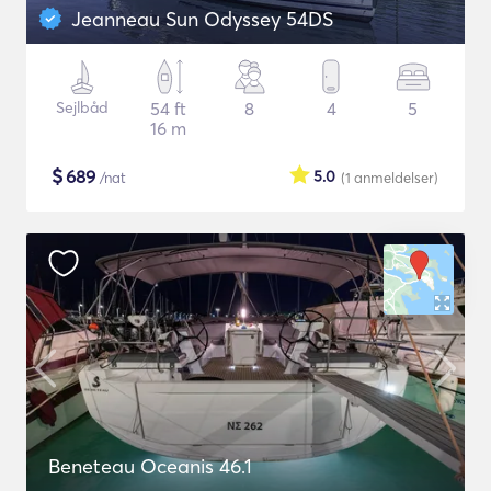
Jeanneau Sun Odyssey 54DS
Sejlbåd
54 ft
8
4
5
16 m
$
689
5.0
/nat
(1
anmeldelser
)
Beneteau Oceanis 46.1