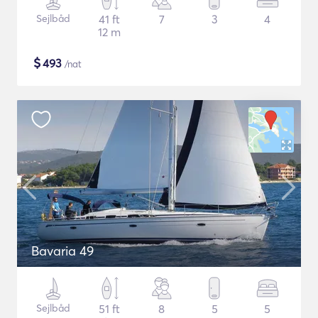
Sejlbåd
41 ft
7
3
4
12 m
$
493
/nat
Bavaria 49
Sejlbåd
51 ft
8
5
5