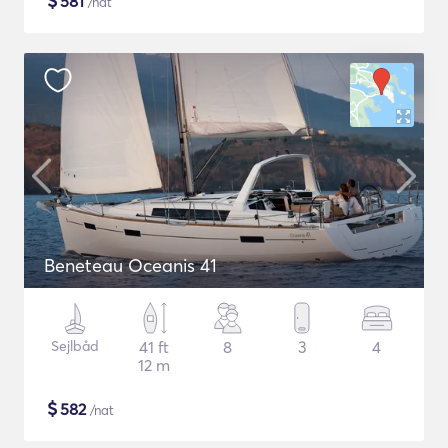
$
581
/nat
Beneteau Oceanis 41
Sejlbåd
41 ft
8
3
4
12 m
$
582
/nat