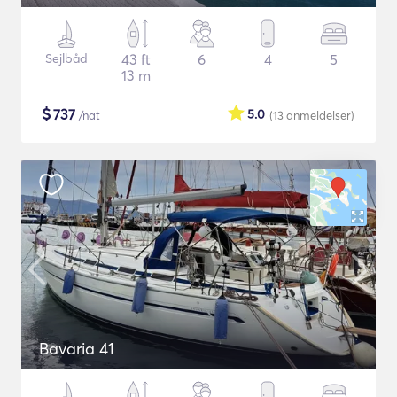
Sejlbåd
43 ft
6
4
5
13 m
$
737
5.0
/nat
(13
anmeldelser
)
Bavaria 41