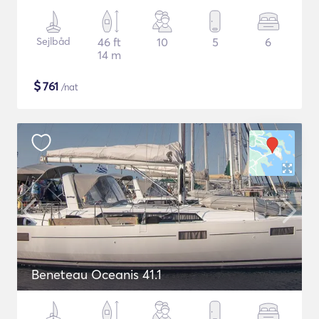
Sejlbåd
46 ft
10
5
6
14 m
$
761
/nat
Beneteau Oceanis 41.1