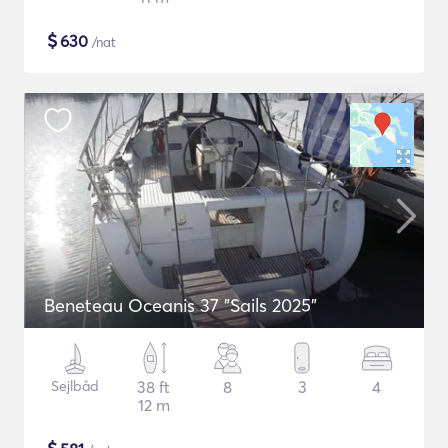
$
630
/nat
Beneteau Oceanis 37 "Sails 2025"
Sejlbåd
38 ft
8
3
4
12 m