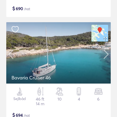
$
690
/nat
Bavaria Cruiser 46
Sejlbåd
46 ft
10
4
6
14 m
$
694
/nat