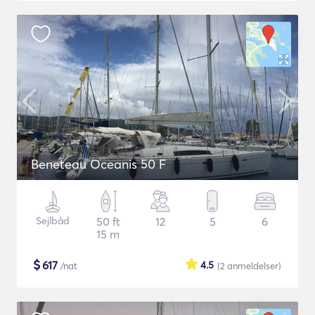
Beneteau Oceanis 50 F
Sejlbåd
50 ft
12
5
6
15 m
$
617
4.5
/nat
(2
anmeldelser
)