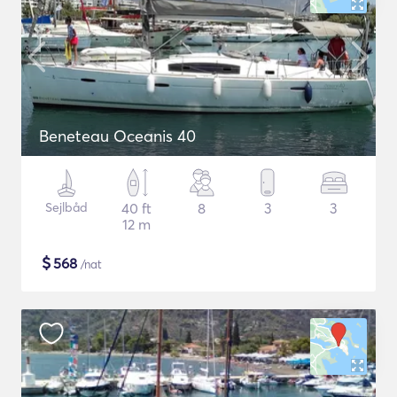
Beneteau Oceanis 40
Sejlbåd
40 ft
8
3
3
12 m
$
568
/nat