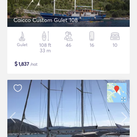
Caicco Custom Gulet 108
Gulet
108 ft
46
16
10
33 m
$
1,837
/nat