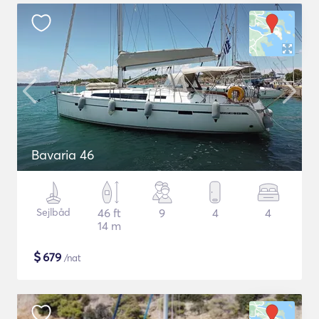
Bavaria 46
Sejlbåd
46 ft
9
4
4
14 m
$
679
/nat