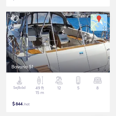
Bavaria 51
Sejlbåd
49 ft
12
5
8
15 m
$
844
/nat