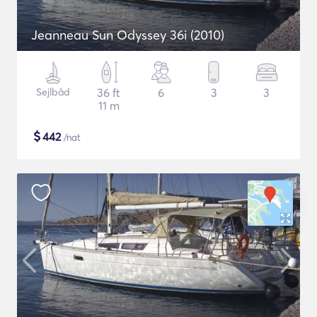
Jeanneau Sun Odyssey 36i (2010)
Sejlbåd
36 ft
6
3
3
11 m
$
442
/nat