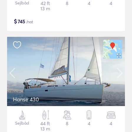
Sejlbåd
42 ft
8
4
4
13 m
$
745
/nat
Hanse 430
Sejlbåd
44 ft
8
4
4
13 m