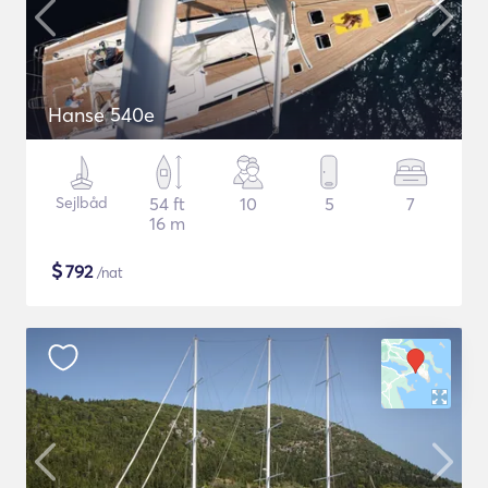
Hanse 540e
Sejlbåd
54 ft
10
5
7
16 m
$
792
/nat