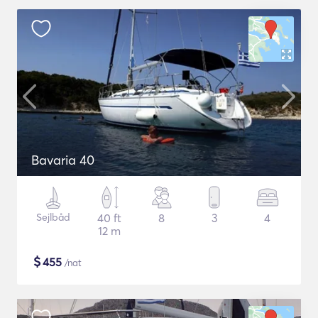
Bavaria 40
Sejlbåd
40 ft
8
3
4
12 m
$
455
/nat