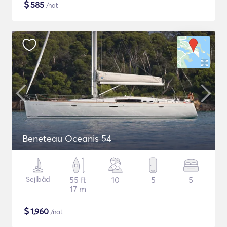
$
585
/nat
Beneteau Oceanis 54
Sejlbåd
55 ft
10
5
5
17 m
$
1,960
/nat