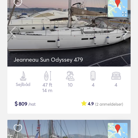
Jeanneau Sun Odyssey 479
Sejlbåd
47 ft
10
4
4
14 m
$
809
4.9
/nat
(2
anmeldelser
)