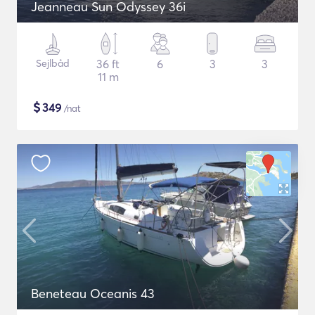
Jeanneau Sun Odyssey 36i
Sejlbåd
36 ft
6
3
3
11 m
$
349
/nat
Beneteau Oceanis 43