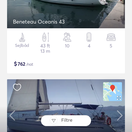
Beneteau Oceanis 43
Sejlbåd
43 ft
10
4
5
13 m
$
762
/nat
Filtre