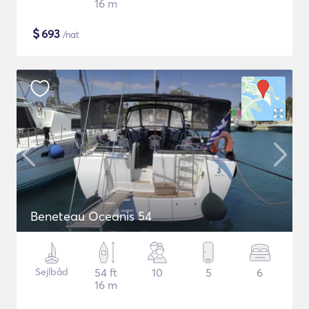
16 m
$
693
/nat
Beneteau Oceanis 54
Sejlbåd
54 ft
10
5
6
16 m