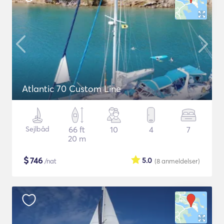
Atlantic 70 Custom Line
Sejlbåd
66 ft
10
4
7
20 m
$
746
5.0
/nat
(8
anmeldelser
)