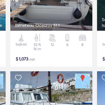
S
ue
Beneteau Oceanis 51.1
I
Sejlbåd
52 ft
12
6
8
S
16 m
$
1,073
/nat