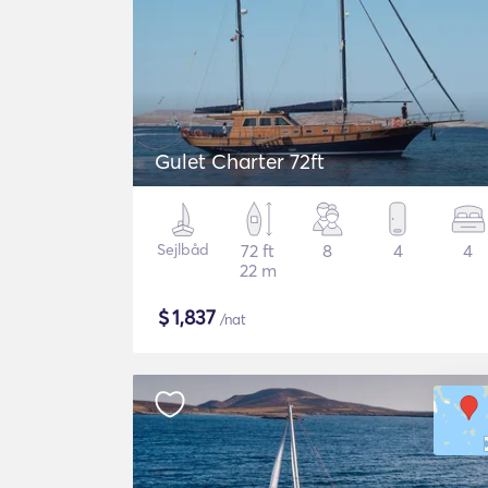
Gulet Charter 72ft
Sejlbåd
72 ft
8
4
4
22 m
$
1,837
/nat