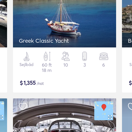
Greek Classic Yacht
B
Sejlbåd
60 ft
10
3
6
S
18 m
$
1,355
/nat