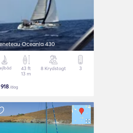
eneteau Oceania 430
ejlbåd
43 ft
8 Krydstogt
3
13 m
$
918
/dag