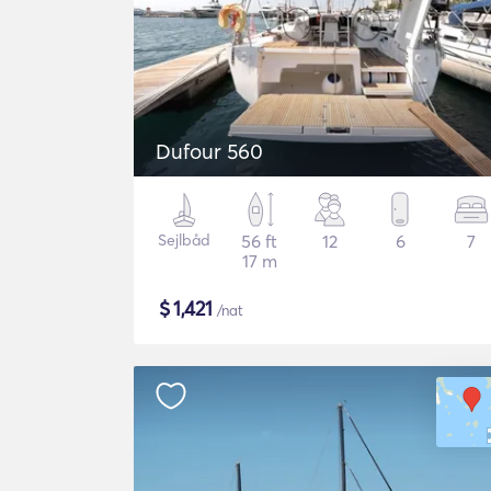
Dufour 560
Sejlbåd
56 ft
12
6
7
17 m
$
1,421
/nat