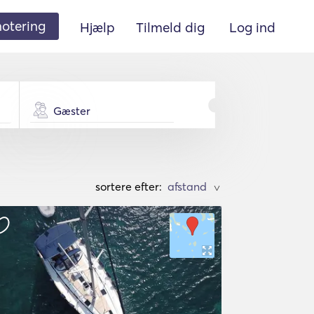
 notering
Hjælp
Tilmeld dig
Log ind
Gæster
sortere efter:
>