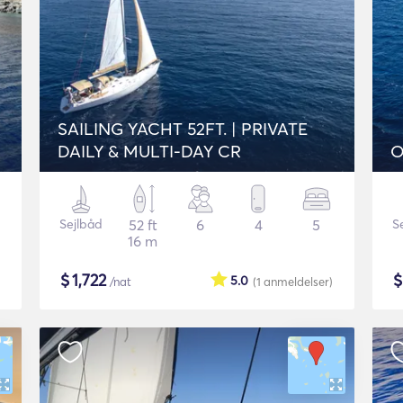
SAILING YACHT 52FT. | PRIVATE
DAILY & MULTI-DAY CR
O
Sejlbåd
52 ft
6
4
5
S
16 m
$
1,722
5.0
/nat
(1
anmeldelser
)