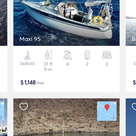
Maxi 95
B
Sejlbåd
31 ft
4
2
2
S
9 m
$
1,148
/nat