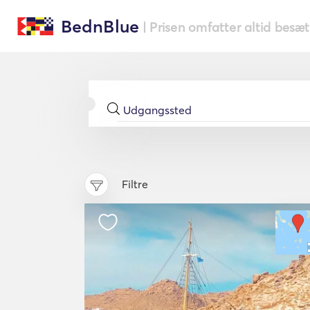
BednBlue
| Prisen omfatter altid besæ
Filtre