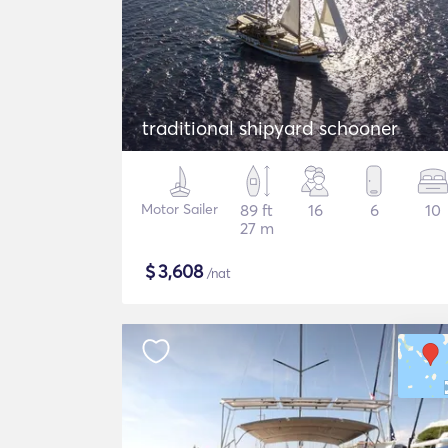
traditional shipyard schooner
Motor Sailer
89 ft
16
6
10
27 m
$
3,608
/nat