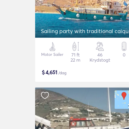
Sailing party with traditional caiq
Motor Sailer
71 ft
46
0
22 m
Krydstogt
$
4,651
/dag