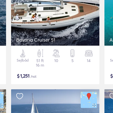
Bavaria Cruiser 51
A
Sejlbåd
51 ft
10
5
14
S
16 m
$
1,251
/nat