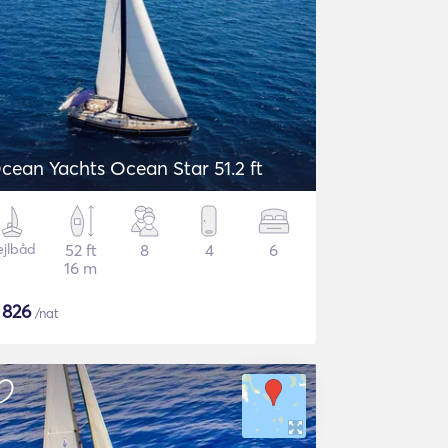
cean Yachts Ocean Star 51.2 ft
ejlbåd
52 ft
8
4
6
16 m
$
826
/nat