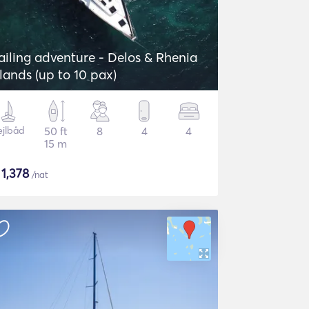
ailing adventure - Delos & Rhenia
slands (up to 10 pax)
ejlbåd
50 ft
8
4
4
15 m
$
1,378
/nat