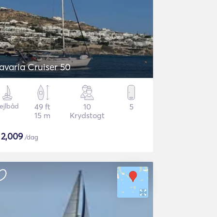
avaria Cruiser 50
ejlbåd
49 ft
10
5
15 m
Krydstogt
$
2,009
/dag