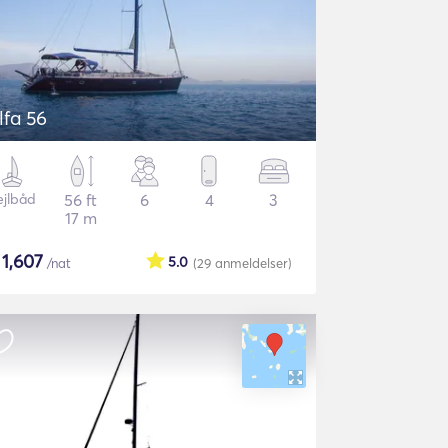
lfa 56
ejlbåd
56 ft
6
4
3
17 m
$
1,607
5.0
/nat
(29
anmeldelser
)