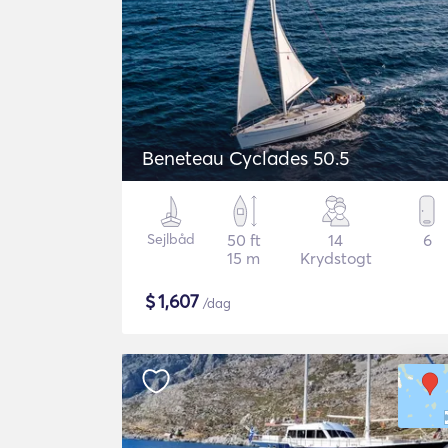
Beneteau Cyclades 50.5
Sejlbåd
50 ft
14
6
15 m
Krydstogt
$
1,607
/dag