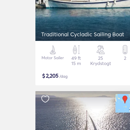
Traditional Cycladic Sailing Boat
Motor Sailer
49 ft
25
2
15 m
Krydstogt
$
2,205
/dag