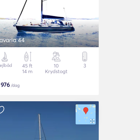
avaria 44
ejlbåd
45 ft
10
3
14 m
Krydstogt
$
976
/dag