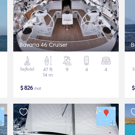
Bavaria 46 Cruiser
B
Sejlbåd
47 ft
9
4
4
S
14 m
$
826
/nat