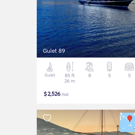
Gulet 89
Gulet
85 ft
8
5
5
26 m
$
2,526
/nat