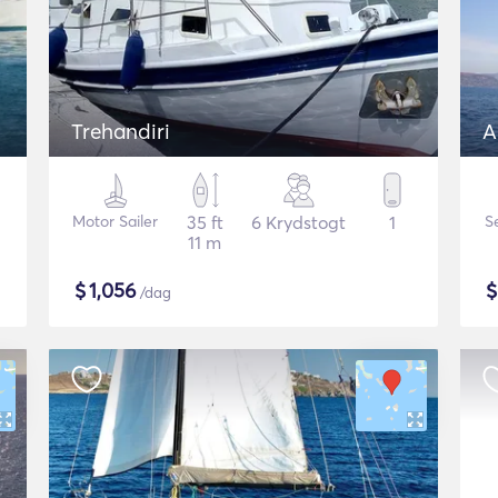
Trehandiri
A
Motor Sailer
35 ft
6 Krydstogt
1
S
11 m
$
1,056
/dag