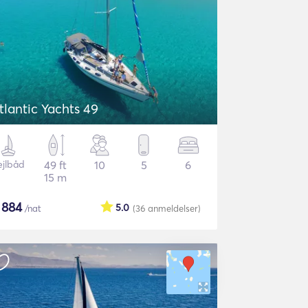
tlantic Yachts 49
ejlbåd
49 ft
10
5
6
15 m
$
884
5.0
/nat
(36
anmeldelser
)