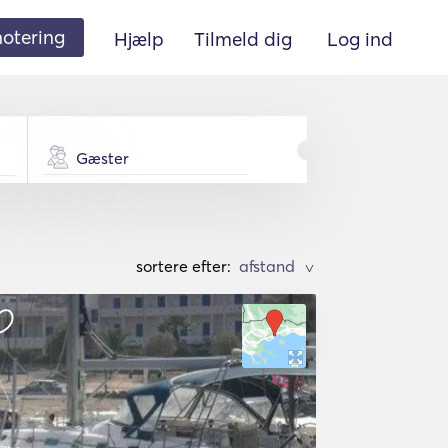
 notering
Hjælp
Tilmeld dig
Log ind
Gæster
sortere efter:
>