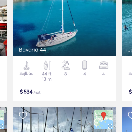
Bavaria 44
J
Sejlbåd
44 ft
8
4
4
S
13 m
$
534
/nat