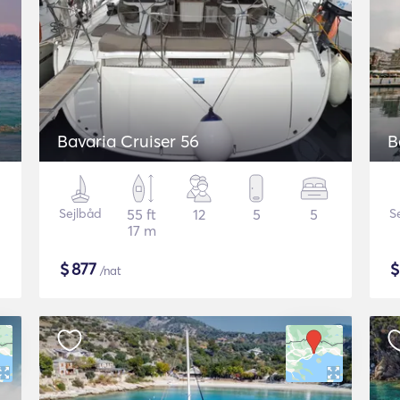
Bavaria Cruiser 56
B
Sejlbåd
55 ft
12
5
5
S
17 m
$
877
/nat