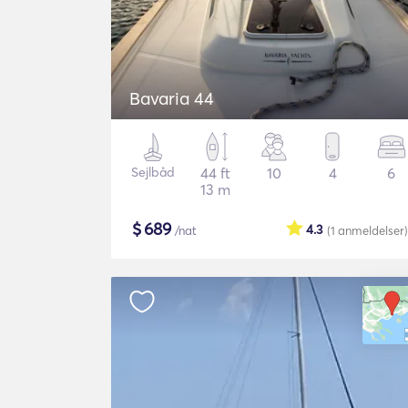
Bavaria 44
Sejlbåd
44 ft
10
4
6
13 m
$
689
4.3
/nat
(1
anmeldelser
)