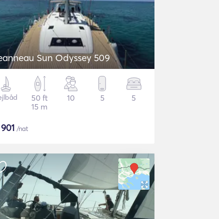
eanneau Sun Odyssey 509
ejlbåd
50 ft
10
5
5
15 m
$
901
/nat