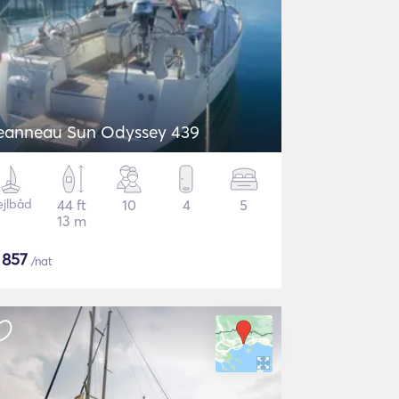
eanneau Sun Odyssey 439
ejlbåd
44 ft
10
4
5
13 m
$
857
/nat