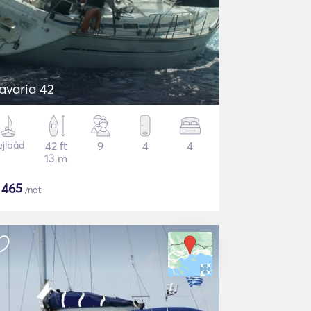
avaria 42
ejlbåd
42 ft
9
4
4
13 m
$
465
/nat