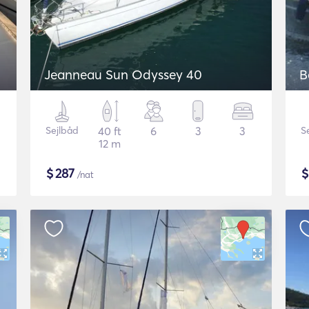
Jeanneau Sun Odyssey 40
B
Sejlbåd
40 ft
6
3
3
S
12 m
$
287
/nat