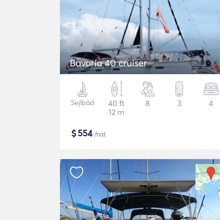
Bavaria 40 cruiser
Sejlbåd
40 ft
8
3
4
12 m
$
554
/nat