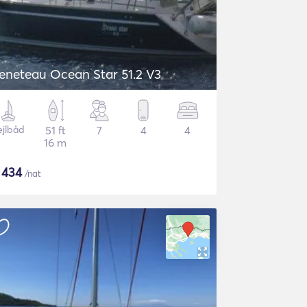
eneteau Ocean Star 51.2 V3
ejlbåd
51 ft
7
4
4
16 m
$
434
/nat