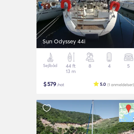
Sun Odyssey 44i
Sejlbåd
44 ft
8
4
5
13 m
$
579
5.0
/nat
(1
anmeldelser
)