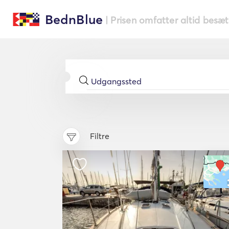
BednBlue
| Prisen omfatter altid besæ
Filtre