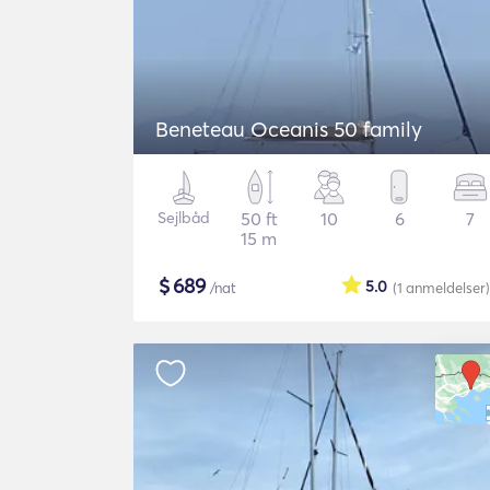
Beneteau Oceanis 50 family
Sejlbåd
50 ft
10
6
7
15 m
$
689
5.0
/nat
(1
anmeldelser
)