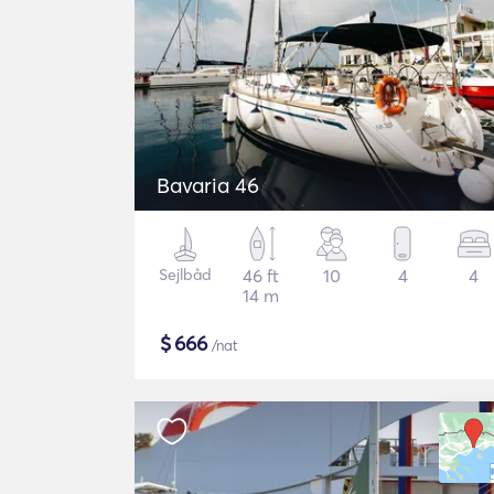
Bavaria 46
Sejlbåd
46 ft
10
4
4
14 m
$
666
/nat