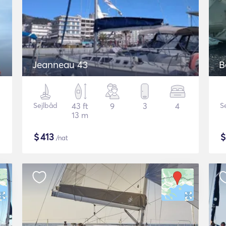
Jeanneau 43
B
Sejlbåd
43 ft
9
3
4
S
13 m
$
413
/nat