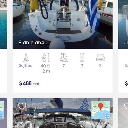
Elan elan40
J
Sejlbåd
40 ft
7
3
3
S
12 m
$
488
/nat