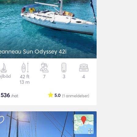
eanneau Sun Odyssey 42i
ejlbåd
42 ft
7
3
4
13 m
$
536
5.0
/nat
(1
anmeldelser
)