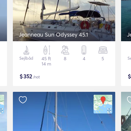
Jeanneau Sun Odyssey 45.1
J
Sejlbåd
45 ft
8
4
5
S
14 m
$
352
/nat