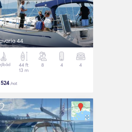
avaria 44
ejlbåd
44 ft
8
4
4
13 m
$
524
/nat