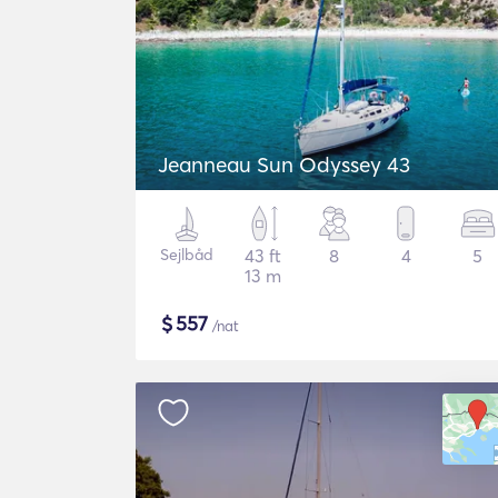
Jeanneau Sun Odyssey 43
Sejlbåd
43 ft
8
4
5
13 m
$
557
/nat