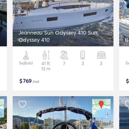
Jeanneau Sun Odyssey 410 Sun
Odyssey 410
B
Sejlbåd
41 ft
7
3
3
S
12 m
$
769
/nat