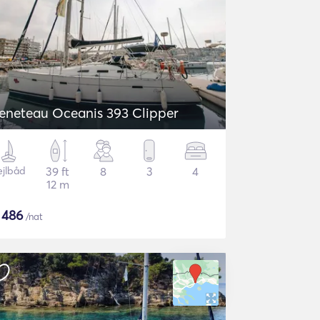
eneteau Oceanis 393 Clipper
ejlbåd
39 ft
8
3
4
12 m
$
486
/nat