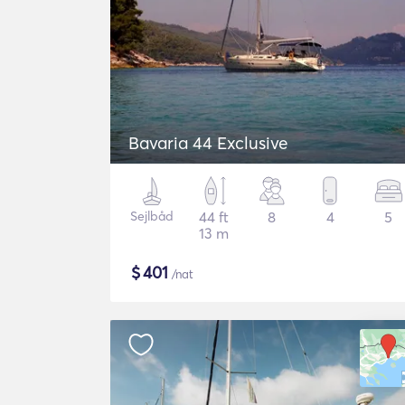
Bavaria 44 Exclusive
Sejlbåd
44 ft
8
4
5
13 m
$
401
/nat