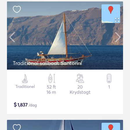
Traditional sailboat Santorini
Traditionel
52 ft
20
1
16 m
Krydstogt
$
1,837
/dag