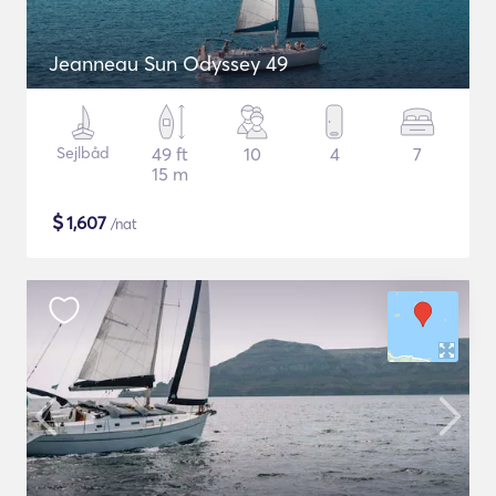
Jeanneau Sun Odyssey 49
Sejlbåd
49 ft
10
4
7
15 m
$
1,607
/nat