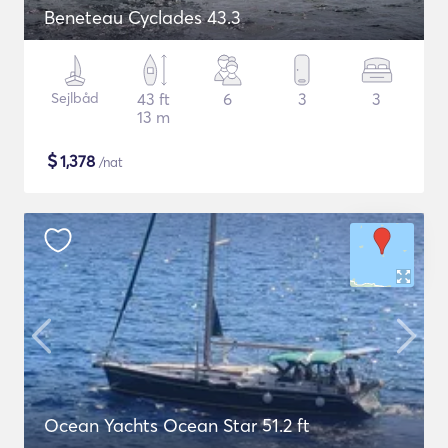
Beneteau Cyclades 43.3
Sejlbåd
43 ft
6
3
3
13 m
$
1,378
/nat
Ocean Yachts Ocean Star 51.2 ft