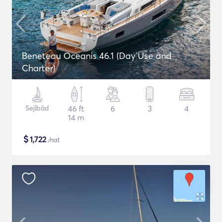
Beneteau Oceanis 46.1 (Day Use and
Charter)
Sejlbåd
46 ft
6
3
4
14 m
$
1,722
/nat