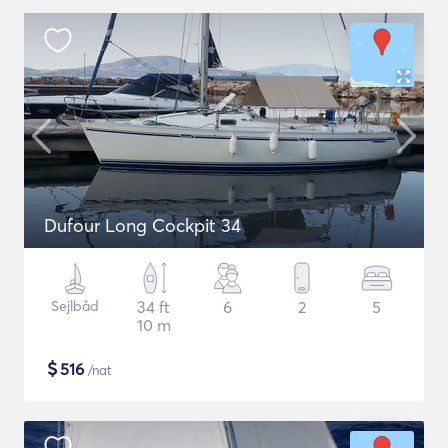
Dufour Long Cockpit 34
Sejlbåd
34 ft
6
2
5
10 m
$
516
/nat