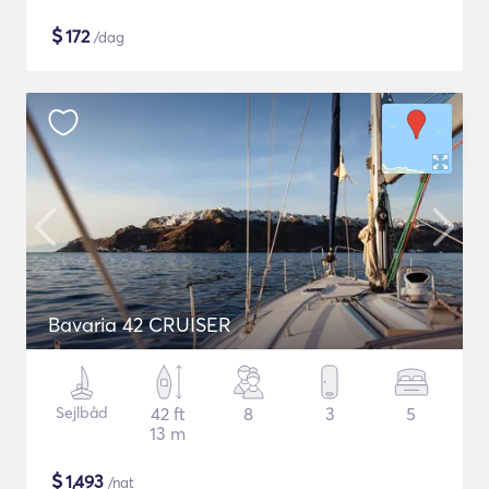
$
172
/dag
Bavaria 42 CRUISER
Sejlbåd
42 ft
8
3
5
13 m
$
1,493
/nat