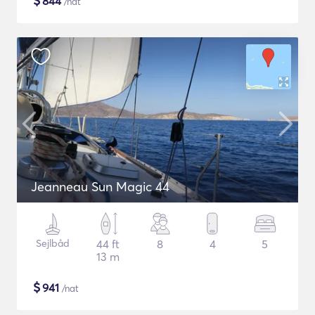
$
844
/nat
Jeanneau Sun Magic 44
Sejlbåd
44 ft
8
4
5
13 m
$
941
/nat