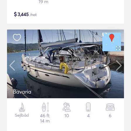
19 m
$
3,445
/nat
Bavaria
Sejlbåd
46 ft
10
4
6
14 m