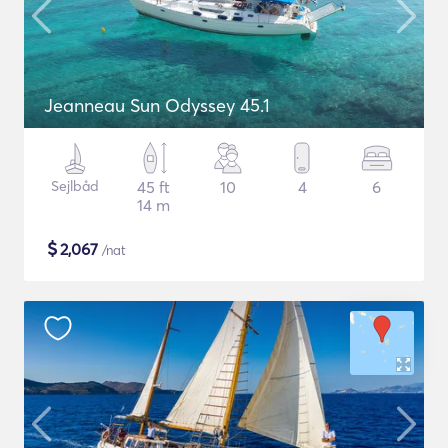
Jeanneau Sun Odyssey 45.1
Sejlbåd
45 ft
10
4
6
14 m
$
2,067
/nat