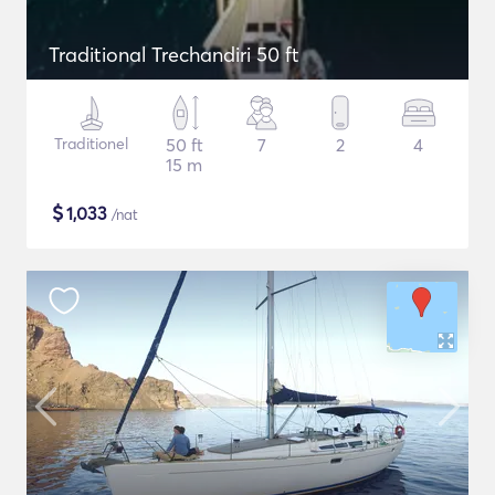
Traditional Trechandiri 50 ft
Traditionel
50 ft
7
2
4
15 m
$
1,033
/nat