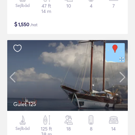
Sejlbåd
47 ft
10
4
7
14 m
$
1,550
/nat
Gulet 125
Sejlbåd
125 ft
18
8
14
38 m