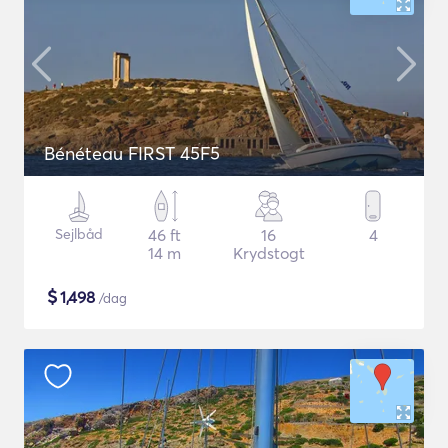
Bénéteau FIRST 45F5
Sejlbåd
46 ft
16
4
14 m
Krydstogt
$
1,498
/dag