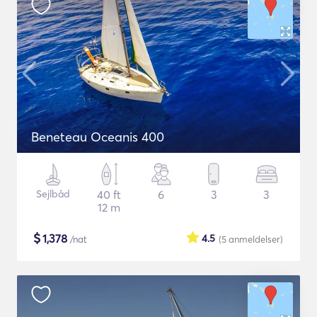
Beneteau Oceanis 400
Sejlbåd
40 ft
6
3
3
12 m
$
1,378
4.5
/nat
(5
anmeldelser
)