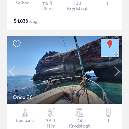
Sejlbåd
115 ft
100
1
35 m
Krydstogt
$
1,033
/dag
Onex 36
Traditionel
36 ft
24
1
11 m
Krydstogt