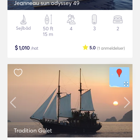
Jeanneau sun odyssey 49
Sejlbåd
50 ft
4
3
2
15 m
$
1,010
5.0
/nat
(1
anmeldelser
)
Tradition Gulet