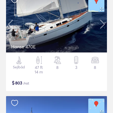
Hanse 470E
Sejlbåd
47 ft
8
3
8
14 m
$
803
/nat