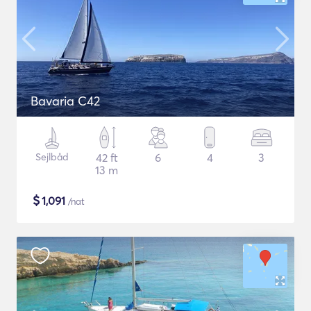
Bavaria C42
Sejlbåd
42 ft
6
4
3
13 m
$
1,091
/nat