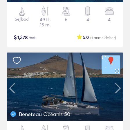
Sejlbåd
49 ft
6
4
4
15 m
$
1,378
5.0
/nat
(1
anmeldelser
)
Beneteau Oceanis 50