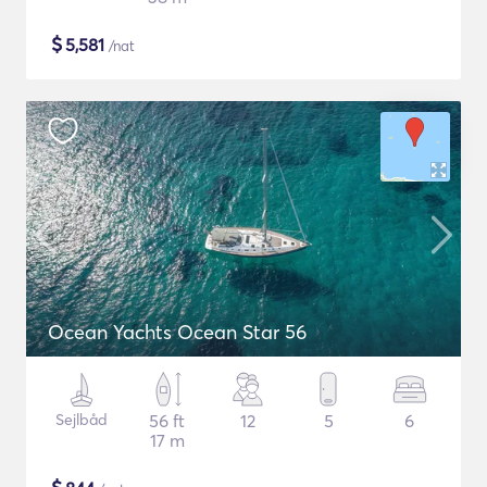
$
5,581
/nat
Ocean Yachts Ocean Star 56
Sejlbåd
56 ft
12
5
6
17 m