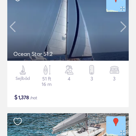
Ocean Star 51.2
Sejlbåd
51 ft
4
3
3
16 m
$
1,378
/nat