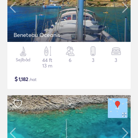
Beneteau Oceanis
Sejlbåd
44 ft
6
3
3
13 m
$
1,182
/nat