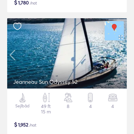
$
1,780
/nat
Jeanneau Sun Odyssey 52
Sejlbåd
49 ft
8
4
4
15 m
$
1,952
/nat