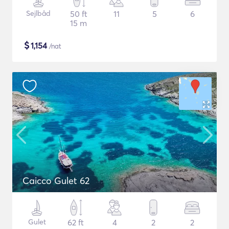
Sejlbåd
50 ft
11
5
6
15 m
$
1,154
/nat
Caicco Gulet 62
Gulet
62 ft
4
2
2