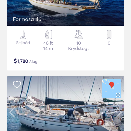
Formosa 46
Sejlbåd
46 ft
10
0
14 m
Krydstogt
$
1,780
/dag