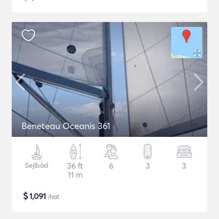
Beneteau Oceanis 361
Sejlbåd
36 ft
6
3
3
11 m
$
1,091
/nat