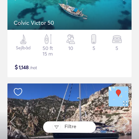
Colvic Victor 50
Sejlbåd
50 ft
10
5
5
15 m
$
1,148
/nat
Filtre