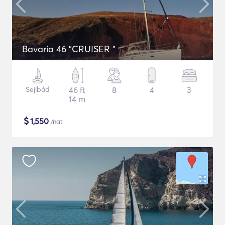
Bavaria 46 "CRUISER "
Sejlbåd
46 ft
8
4
3
14 m
$
1,550
/nat