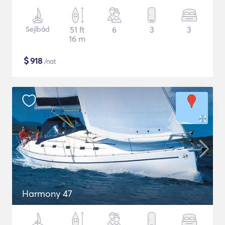
Sejlbåd
51 ft
6
3
3
16 m
$
918
/nat
Harmony 47