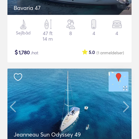
Bavaria 47
Sejlbåd
47 ft
8
4
4
14 m
$
1,780
5.0
/nat
(1
anmeldelser
)
Jeanneau Sun Odyssey 49