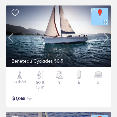
Beneteau Cyclades 50.5
Sejlbåd
50 ft
9
6
5
15 m
$
1,065
/nat