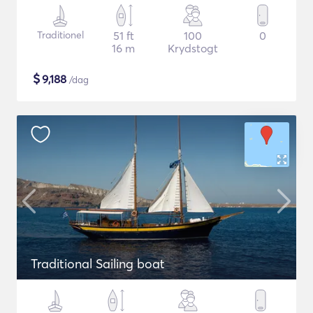
Traditionel
51 ft
100
0
16 m
Krydstogt
$
9,188
/dag
Traditional Sailing boat