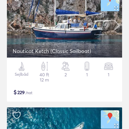
Nauticat Ketch (Classic Sailboat)
Sejlbåd
40 ft
2
1
1
12 m
$
229
/nat