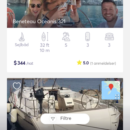
Beneteau Oceanis 321
Sejlbåd
32 ft
5
3
3
10 m
$
344
5.0
/nat
(1
anmeldelser
)
Filtre