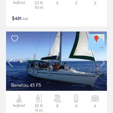
Sejlbåd
33 ft
6
2
2
10 m
$
631
/nat
Benetau 45 F5
Sejlbåd
35 ft
8
4
4
11 m