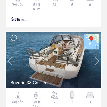
Sejlbåd
51 ft
24
6
6
16 m
$
516
/nat
Bavaria 38 Cruiser
Sejlbåd
38 ft
7
3
3
12 m