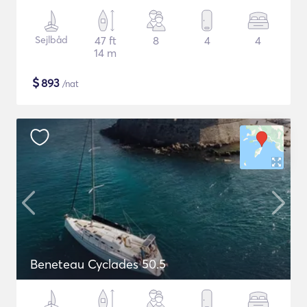
Sejlbåd
47 ft
8
4
4
14 m
$
893
/nat
Beneteau Cyclades 50.5