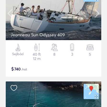
Jeanneau Sun Odyssey 409
Sejlbåd
40 ft
8
3
5
12 m
$
740
/nat