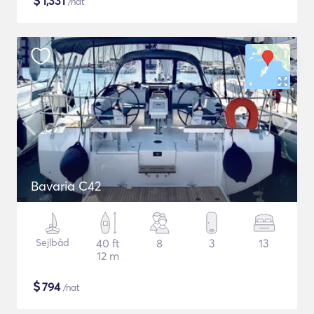
$
1,331
/nat
Bavaria C42
Sejlbåd
40 ft
8
3
13
12 m
$
794
/nat