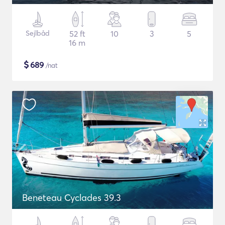
Sejlbåd
52 ft
10
3
5
16 m
$
689
/nat
Beneteau Cyclades 39.3