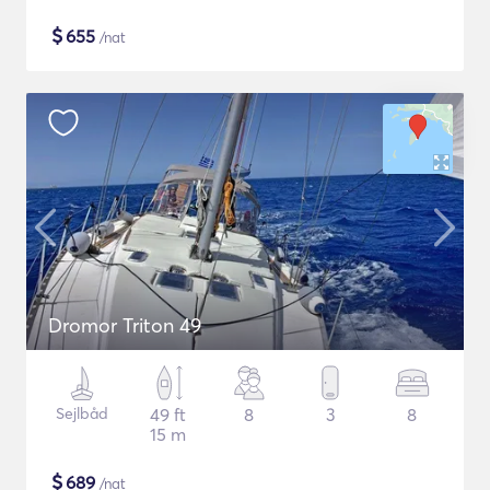
$
655
/nat
Dromor Triton 49
Sejlbåd
49 ft
8
3
8
15 m
$
689
/nat