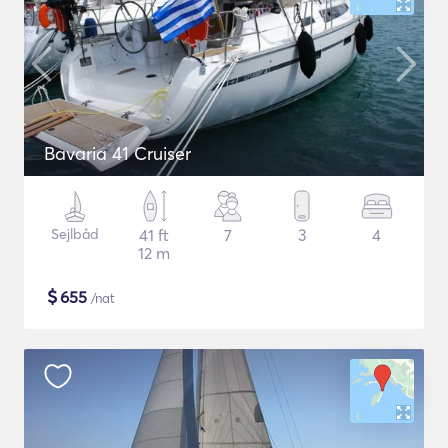
Bavaria 41 Cruiser
Sejlbåd
41 ft
7
3
4
12 m
$
655
/nat