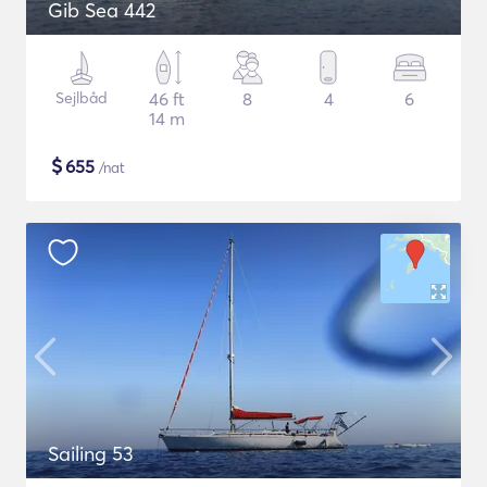
Gib Sea 442
Sejlbåd
46 ft
8
4
6
14 m
$
655
/nat
Sailing 53