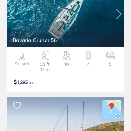
Bavaria Cruiser 56
Sejlbåd
55 ft
10
4
5
17 m
$
1,295
/nat