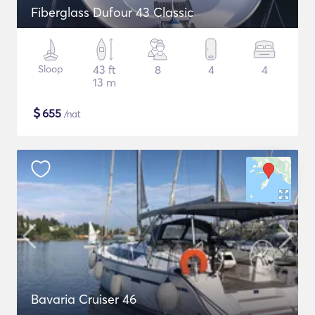
Fiberglass Dufour 43 Classic
Sloop
43 ft
8
4
4
13 m
$
655
/nat
Bavaria Cruiser 46