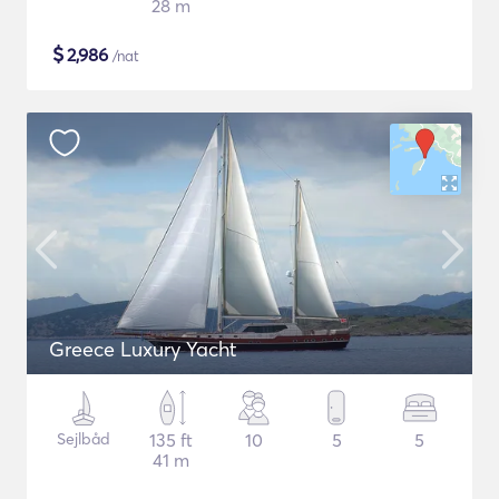
28 m
$
2,986
/nat
Greece Luxury Yacht
Sejlbåd
135 ft
10
5
5
41 m