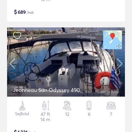
$
689
/nat
Jeanneau Sun Odyssey 490
Sejlbåd
47 ft
12
6
7
14 m