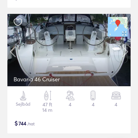
Bavaria 46 Cruiser
Sejlbåd
47 ft
4
4
4
14 m
$
744
/nat