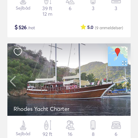
Sejlbåd
39 ft
6
3
3
12 m
$
526
5.0
/nat
(9
anmeldelser
)
Rhodes Yacht Charter
Sejlbåd
92 ft
16
8
6