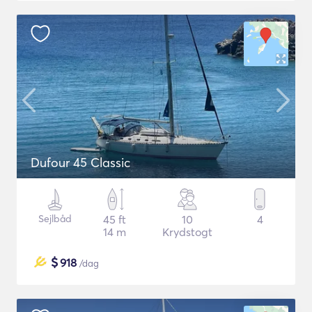
Dufour 45 Classic
Sejlbåd
45 ft
10
4
14 m
Krydstogt
$
918
/dag