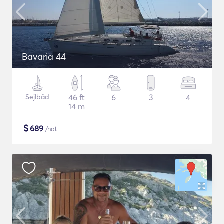
Bavaria 44
Sejlbåd
46 ft
6
3
4
14 m
$
689
/nat