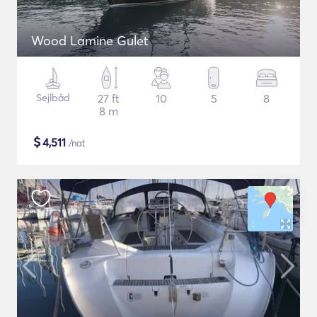
Wood Lamine Gulet
Sejlbåd
27 ft
10
5
8
8 m
$
4,511
/nat