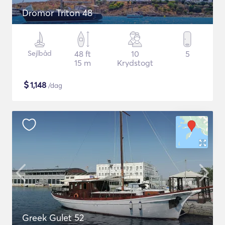
Dromor Triton 48
Sejlbåd
48 ft
10
5
15 m
Krydstogt
$
1,148
/dag
Greek Gulet 52