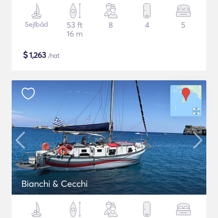
Sejlbåd
53 ft
8
4
5
16 m
$
1,263
/nat
Bianchi & Cecchi