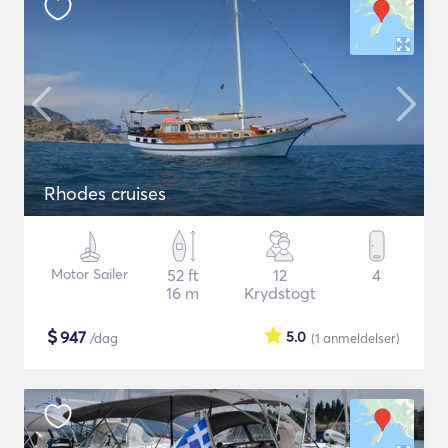
Rhodes cruises
Motor Sailer
52 ft
12
4
16 m
Krydstogt
$
947
5.0
/dag
(1
anmeldelser
)