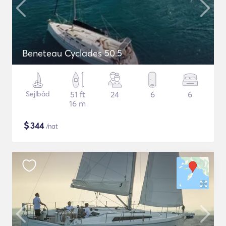
Beneteau Cyclades 50.5
Sejlbåd
51 ft
24
6
6
16 m
$
344
/nat