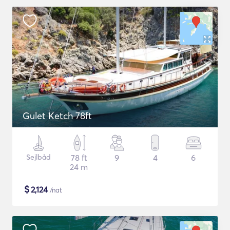
Gulet Ketch 78ft
Sejlbåd
78 ft
9
4
6
24 m
$
2,124
/nat