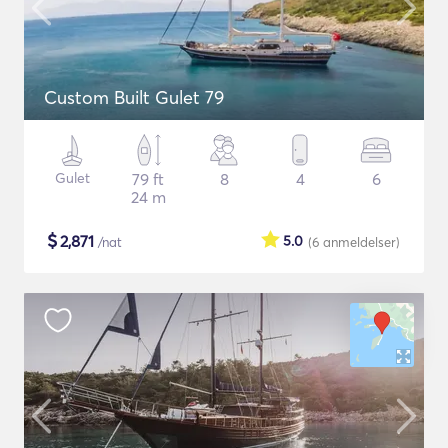
Custom Built Gulet 79
Gulet
79 ft
8
4
6
24 m
$
2,871
5.0
/nat
(6
anmeldelser
)