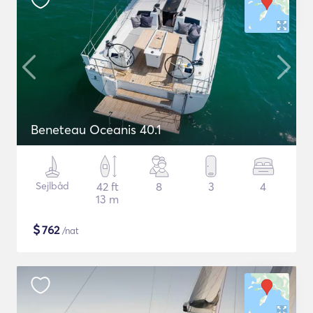
Beneteau Oceanis 40.1
Sejlbåd
42 ft
8
3
4
13 m
$
762
/nat