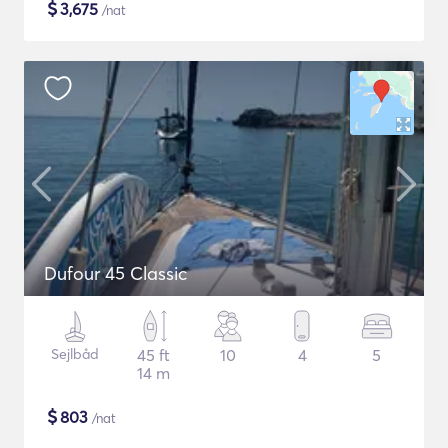
$
3,675
/nat
Dufour 45 Classic
Sejlbåd
45 ft
10
4
5
14 m
$
803
/nat