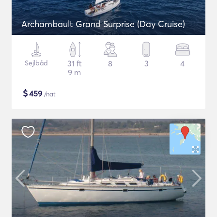
Archambault Grand Surprise (Day Cruise)
Sejlbåd
31 ft
8
3
4
9 m
$
459
/nat