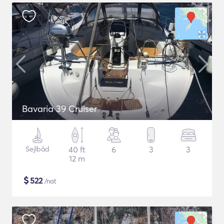
Bavaria 39 Cruiser
Sejlbåd
40 ft
6
3
3
12 m
$
522
/nat