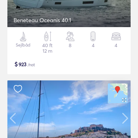
Beneteau Oceanis 40.1
Sejlbåd
40 ft
8
4
4
12 m
$
923
/nat