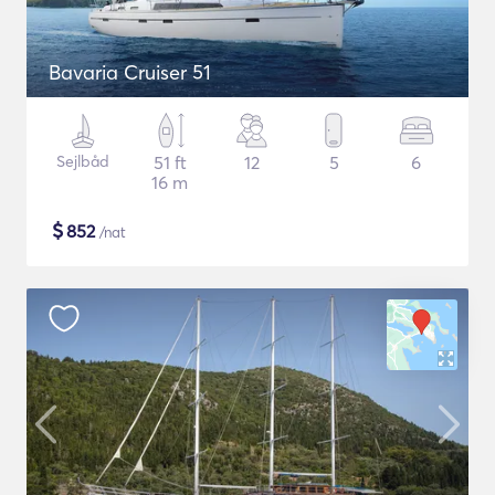
Bavaria Cruiser 51
Sejlbåd
51 ft
12
5
6
16 m
$
852
/nat