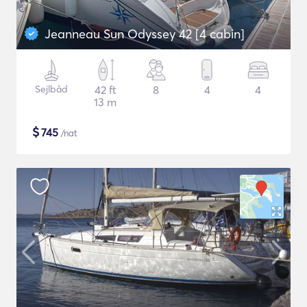
Jeanneau Sun Odyssey 42 [4 cabin]
Sejlbåd
42 ft
8
4
4
13 m
$
745
/nat