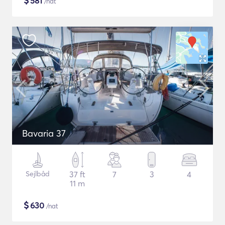
$
581
/nat
Bavaria 37
Sejlbåd
37 ft
7
3
4
11 m
$
630
/nat