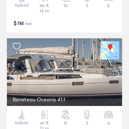
Sejlbåd
46 ft
10
5
6
14 m
$
761
/nat
Beneteau Oceanis 41.1
Sejlbåd
41 ft
8
3
4
12 m