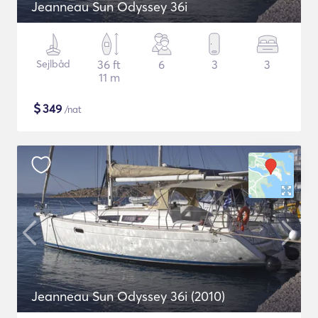
Jeanneau Sun Odyssey 36i
Sejlbåd
36 ft
6
3
3
11 m
$
349
/nat
Jeanneau Sun Odyssey 36i (2010)