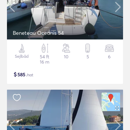
Beneteau Oceanis 54
Sejlbåd
54 ft
10
5
6
16 m
$
585
/nat