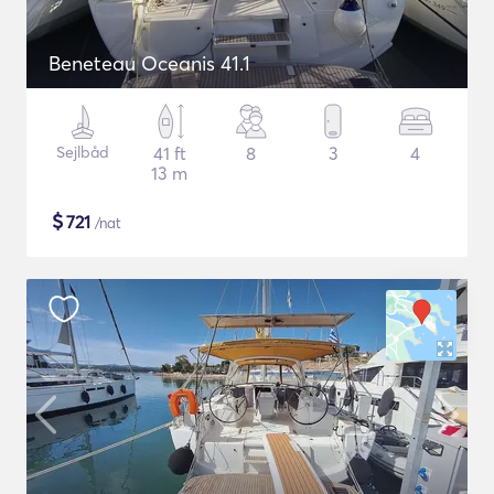
Beneteau Oceanis 41.1
Sejlbåd
41 ft
8
3
4
13 m
$
721
/nat