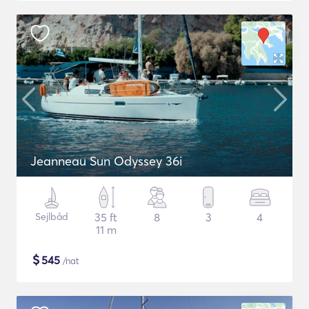
Jeanneau Sun Odyssey 36i
Sejlbåd
35 ft
8
3
4
11 m
$
545
/nat