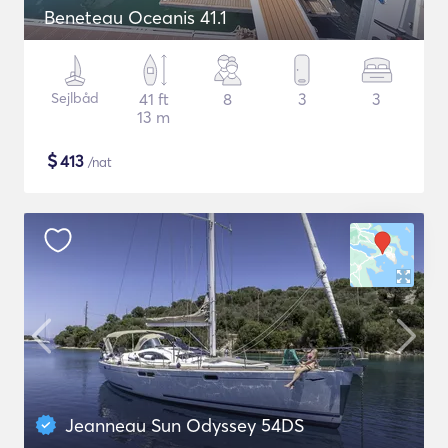
Beneteau Oceanis 41.1
Sejlbåd
41 ft
8
3
3
13 m
$
413
/nat
Jeanneau Sun Odyssey 54DS