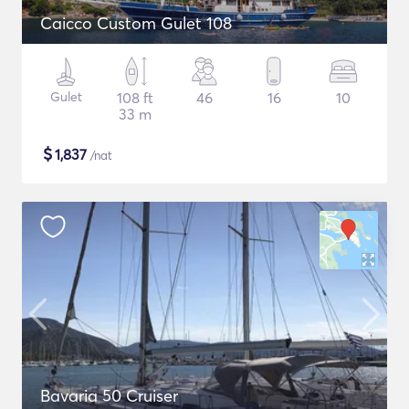
Caicco Custom Gulet 108
Gulet
108 ft
46
16
10
33 m
$
1,837
/nat
Bavaria 50 Cruiser