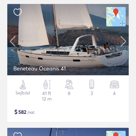
Beneteau Oceanis 41
Sejlbåd
41 ft
8
3
4
12 m
$
582
/nat