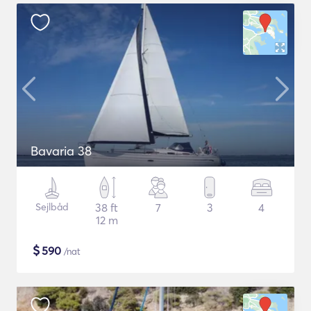
Bavaria 38
Sejlbåd
38 ft
7
3
4
12 m
$
590
/nat