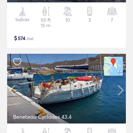
Sejlbåd
50 ft
10
5
7
15 m
$
574
/nat
Beneteau Cyclades 43.4