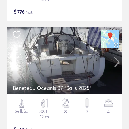
$
776
/nat
Beneteau Oceanis 37 "Sails 2025"
Sejlbåd
38 ft
8
3
4
12 m