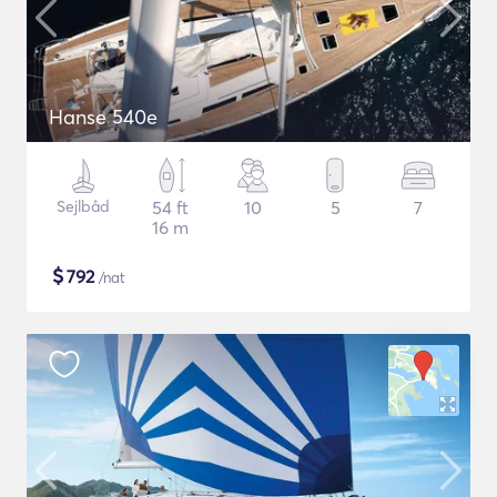
Hanse 540e
Sejlbåd
54 ft
10
5
7
16 m
$
792
/nat