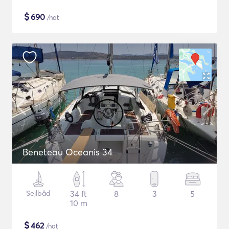
$
690
/nat
Beneteau Oceanis 34
Sejlbåd
34 ft
8
3
5
10 m
$
462
/nat