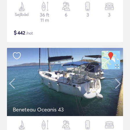
Sejlbåd
36 ft
6
3
3
11 m
$
442
/nat
Beneteau Oceanis 43