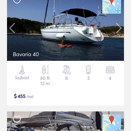
Bavaria 40
Sejlbåd
40 ft
8
3
4
12 m
$
455
/nat