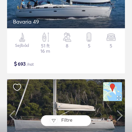
Bavaria 49
Sejlbåd
51 ft
8
5
5
16 m
$
693
/nat
Filtre