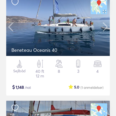
Beneteau Oceanis 40
Sejlbåd
40 ft
8
3
4
12 m
$
1,148
5.0
/nat
(1
anmeldelser
)