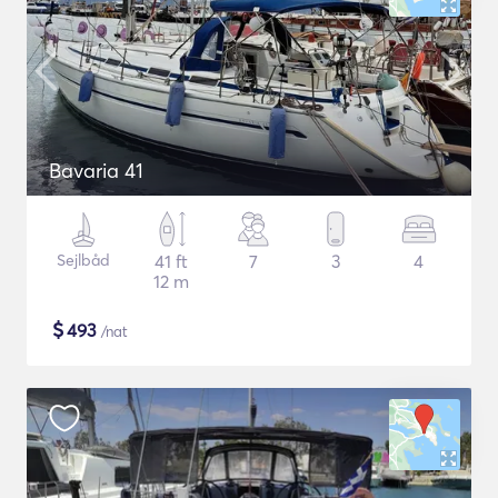
Bavaria 41
Sejlbåd
41 ft
7
3
4
12 m
$
493
/nat