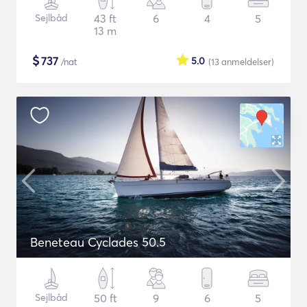
Sejlbåd
43 ft
6
4
5
13 m
$
737
5.0
/nat
(13
anmeldelser
)
Beneteau Cyclades 50.5
Sejlbåd
50 ft
9
6
5