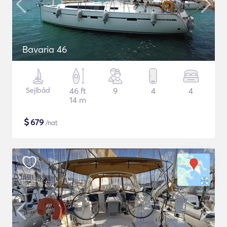
Bavaria 46
Sejlbåd
46 ft
9
4
4
14 m
$
679
/nat