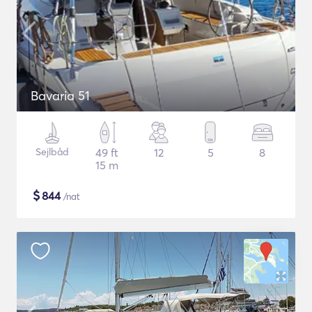
Bavaria 51
Sejlbåd
49 ft
12
5
8
15 m
$
844
/nat