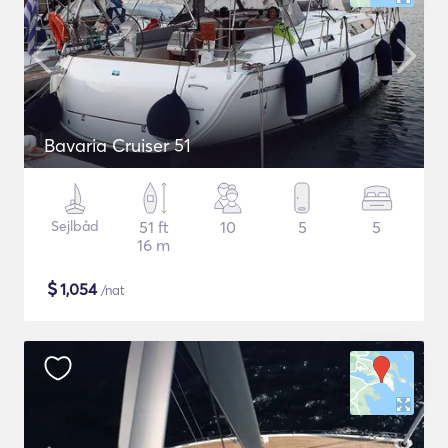
Bavaria Cruiser 51
Sejlbåd
51 ft
10
5
5
16 m
$
1,054
/nat