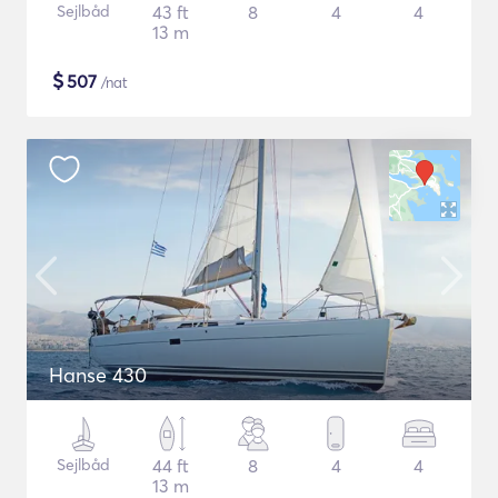
Sejlbåd
43 ft
8
4
4
13 m
$
507
/nat
Hanse 430
Sejlbåd
44 ft
8
4
4
13 m