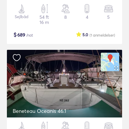
Sejlbåd
54 ft
8
4
5
16 m
$
689
5.0
/nat
(1
anmeldelser
)
Beneteau Oceanis 46.1