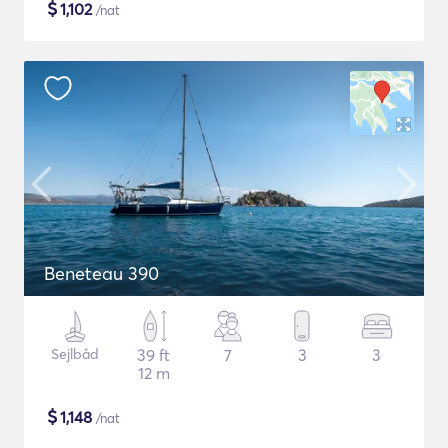
$
1,102
/nat
Beneteau 390
Sejlbåd
39 ft
7
3
3
12 m
$
1,148
/nat