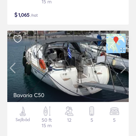
15 m
$
1,065
/nat
Bavaria C50
Sejlbåd
50 ft
12
5
5
15 m