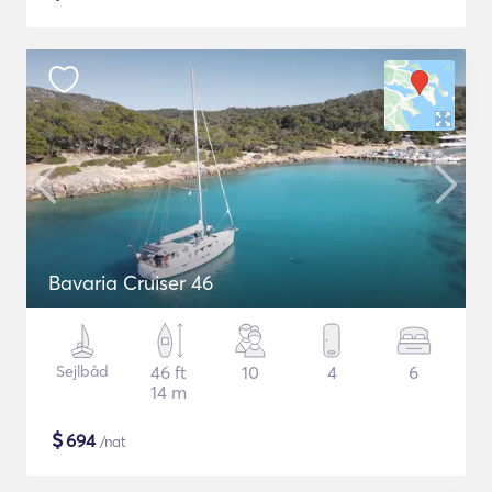
Bavaria Cruiser 46
Sejlbåd
46 ft
10
4
6
14 m
$
694
/nat