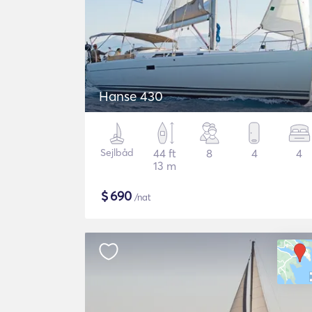
Hanse 430
Sejlbåd
44 ft
8
4
4
13 m
$
690
/nat