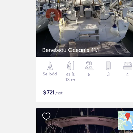
Beneteau Oceanis 41.1
Sejlbåd
41 ft
8
3
4
13 m
$
721
/nat