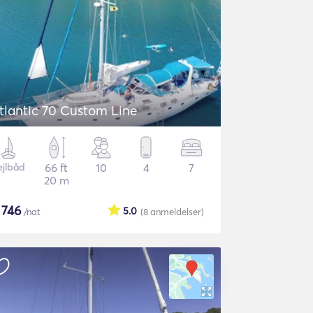
tlantic 70 Custom Line
ejlbåd
66 ft
10
4
7
20 m
$
746
5.0
/nat
(8
anmeldelser
)