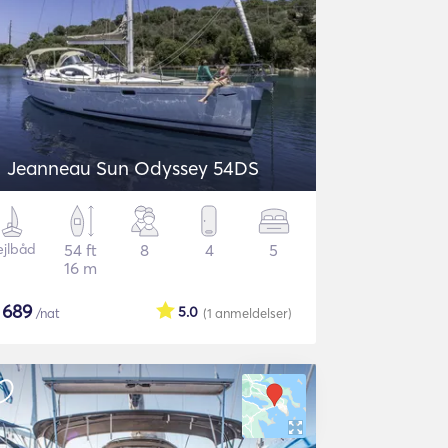
Jeanneau Sun Odyssey 54DS
ejlbåd
54 ft
8
4
5
16 m
$
689
5.0
/nat
(1
anmeldelser
)