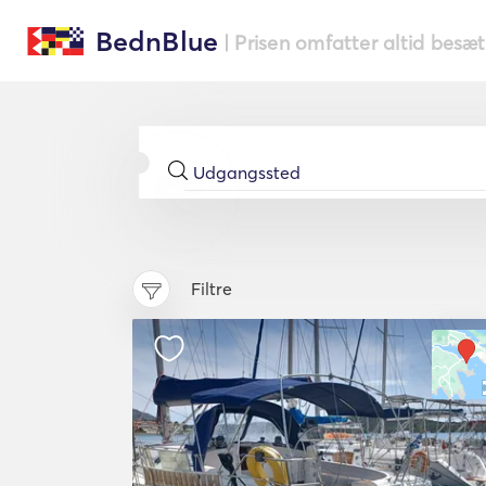
BednBlue
| Prisen omfatter altid besæ
Filtre