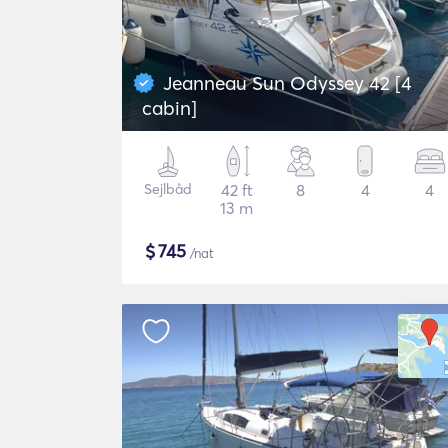
Jeanneau Sun Odyssey 42 [4
cabin]
Sejlbåd
42 ft
8
4
4
13 m
$
745
/nat