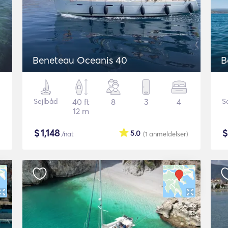
Beneteau Oceanis 40
B
Sejlbåd
40 ft
8
3
4
S
12 m
$
1,148
5.0
/nat
(1
anmeldelser
)