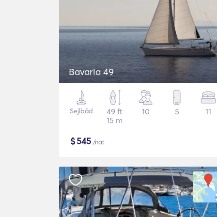
Bavaria 49
Sejlbåd
49 ft
10
5
11
15 m
$
545
/nat