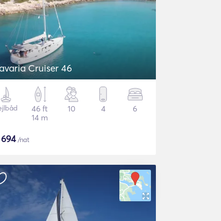
avaria Cruiser 46
ejlbåd
46 ft
10
4
6
14 m
$
694
/nat