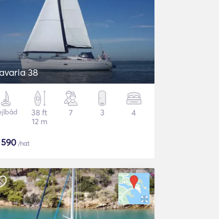
avaria 38
ejlbåd
38 ft
7
3
4
12 m
$
590
/nat