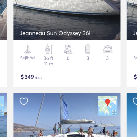
Jeanneau Sun Odyssey 36i
J
Sejlbåd
36 ft
6
3
3
S
11 m
$
349
/nat