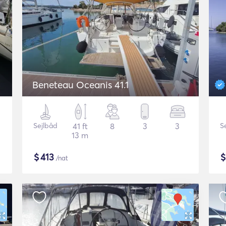
Beneteau Oceanis 41.1
Sejlbåd
41 ft
8
3
3
S
13 m
$
413
/nat