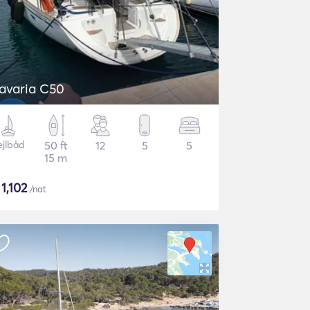
avaria C50
ejlbåd
50 ft
12
5
5
15 m
$
1,102
/nat