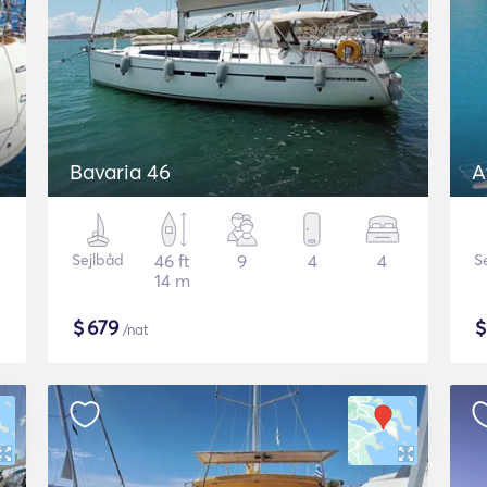
Bavaria 46
A
Sejlbåd
46 ft
9
4
4
S
14 m
$
679
/nat