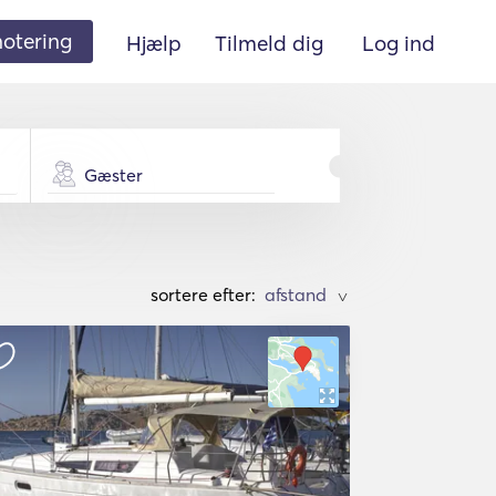
 notering
Hjælp
Tilmeld dig
Log ind
Gæster
sortere efter:
>