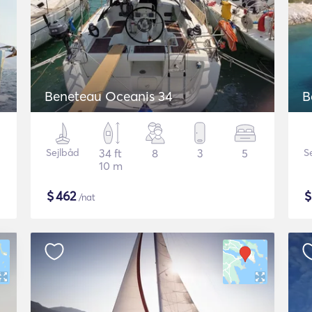
Beneteau Oceanis 34
B
Sejlbåd
34 ft
8
3
5
S
10 m
$
462
/nat