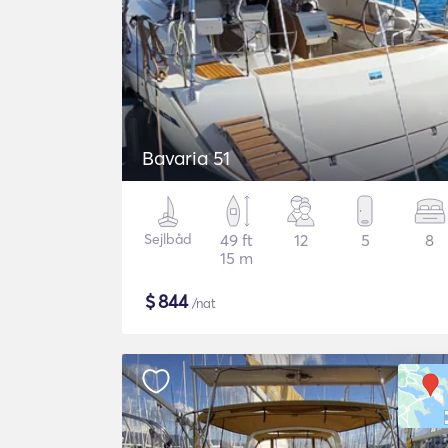
Bavaria 51
Sejlbåd
49 ft
12
5
8
15 m
$
844
/nat