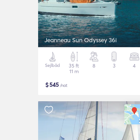
Jeanneau Sun Odyssey 36i
Sejlbåd
35 ft
8
3
4
11 m
$
545
/nat