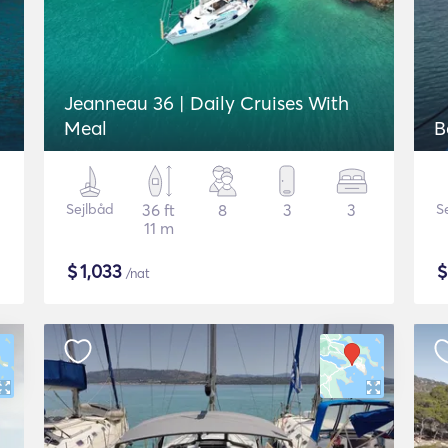
Jeanneau 36 | Daily Cruises With
Meal
B
Sejlbåd
36 ft
8
3
3
S
11 m
$
1,033
/nat