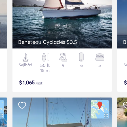
Beneteau Cyclades 50.5
B
Sejlbåd
50 ft
9
6
5
S
15 m
$
1,065
/nat