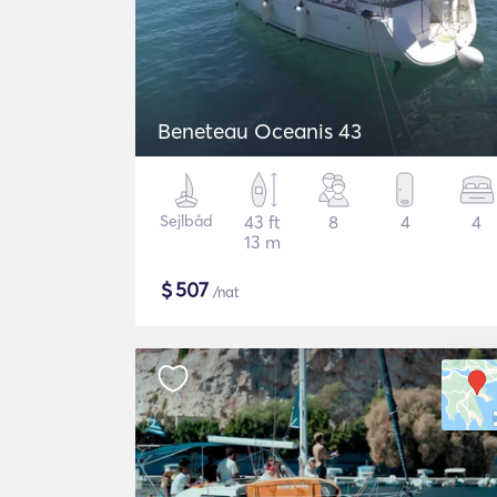
Beneteau Oceanis 43
Sejlbåd
43 ft
8
4
4
13 m
$
507
/nat