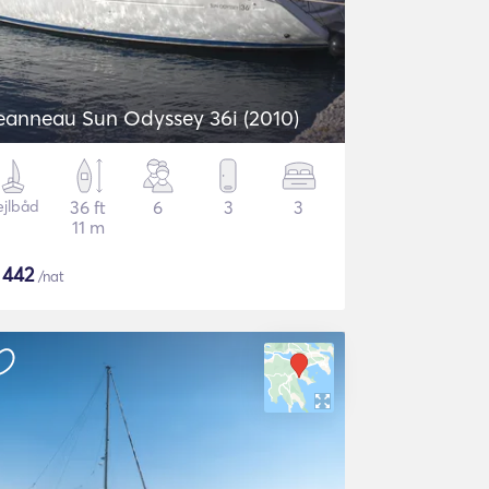
eanneau Sun Odyssey 36i (2010)
ejlbåd
36 ft
6
3
3
11 m
$
442
/nat