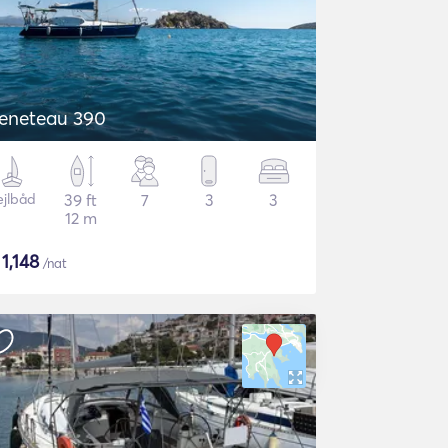
eneteau 390
ejlbåd
39 ft
7
3
3
12 m
$
1,148
/nat