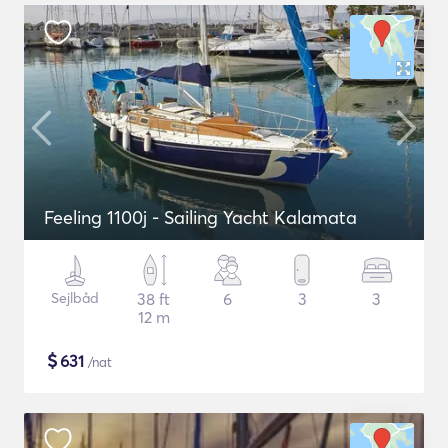
Feeling 1100j - Sailing Yacht Kalamata
Sejlbåd
38 ft
6
3
3
12 m
$
631
/nat