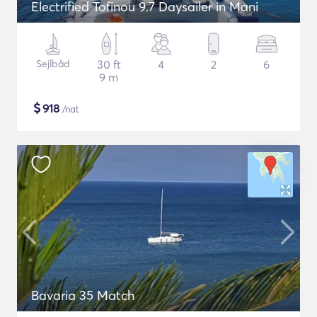
Electrified Tofinou 9.7 Daysailer in Mani
Sejlbåd
30 ft
4
2
6
9 m
$
918
/nat
Bavaria 35 Match