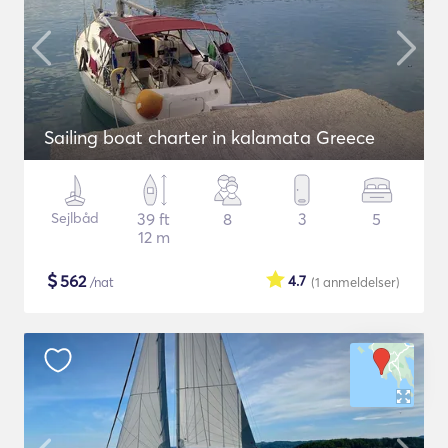
Sailing boat charter in kalamata Greece
Sejlbåd
39 ft
8
3
5
12 m
$
562
4.7
/nat
(1
anmeldelser
)