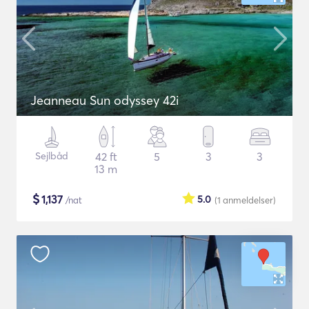
Jeanneau Sun odyssey 42i
Sejlbåd
42 ft
5
3
3
13 m
$
1,137
5.0
/nat
(1
anmeldelser
)