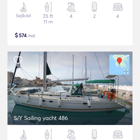
Sejlbåd
35 ft
4
2
4
11 m
$
574
/nat
S/Y Sailing yacht 486