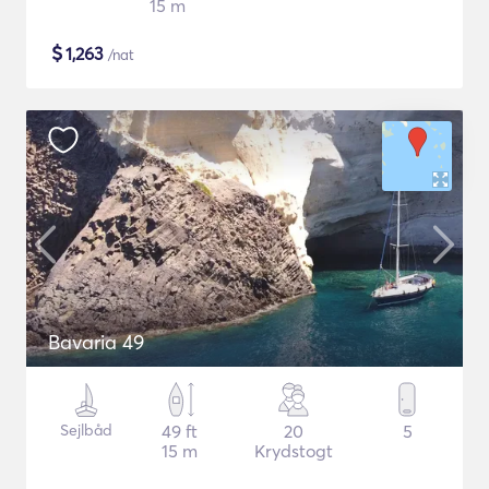
15 m
$
1,263
/nat
Bavaria 49
Sejlbåd
49 ft
20
5
15 m
Krydstogt