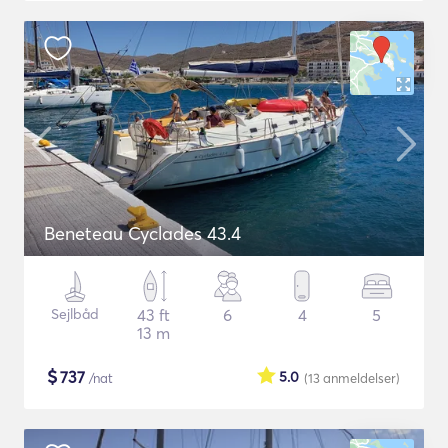
Beneteau Cyclades 43.4
Sejlbåd
43 ft
6
4
5
13 m
$
737
5.0
/nat
(13
anmeldelser
)