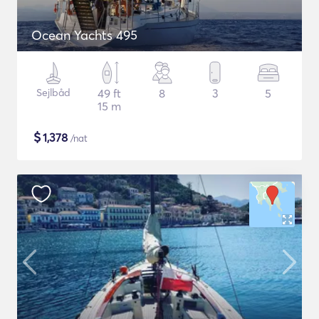
Ocean Yachts 495
Sejlbåd
49 ft
8
3
5
15 m
$
1,378
/nat