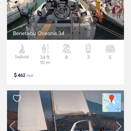
Beneteau Oceanis 34
Sejlbåd
34 ft
8
3
5
10 m
$
462
/nat