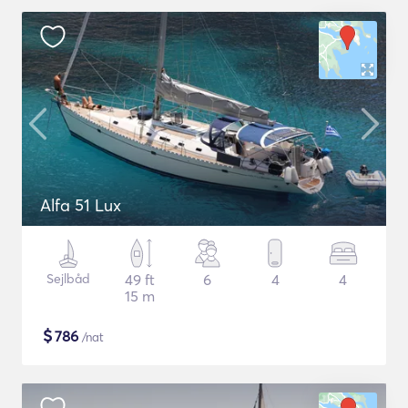
Alfa 51 Lux
Sejlbåd
49 ft
6
4
4
15 m
$
786
/nat