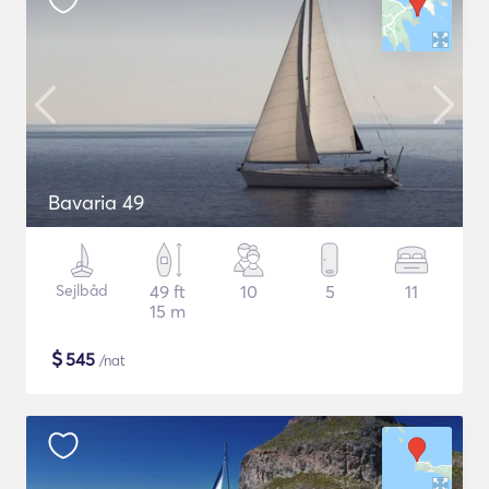
Bavaria 49
Sejlbåd
49 ft
10
5
11
15 m
$
545
/nat