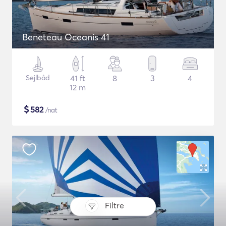
Beneteau Oceanis 41
Sejlbåd
41 ft
8
3
4
12 m
$
582
/nat
Filtre