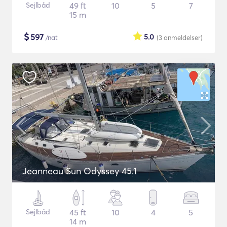
Sejlbåd
49 ft
10
5
7
15 m
$
597
5.0
/nat
(3
anmeldelser
)
Jeanneau Sun Odyssey 45.1
Sejlbåd
45 ft
10
4
5
14 m