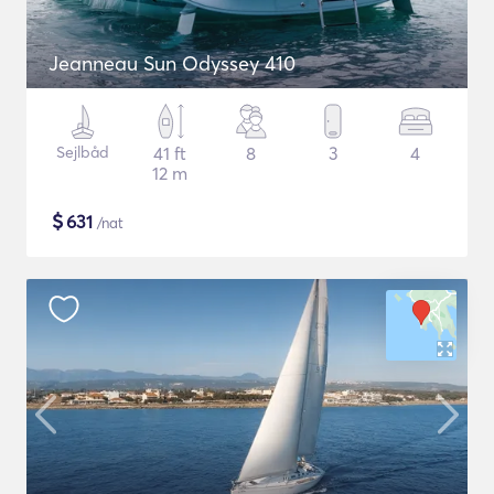
Jeanneau Sun Odyssey 410
Sejlbåd
41 ft
8
3
4
12 m
$
631
/nat