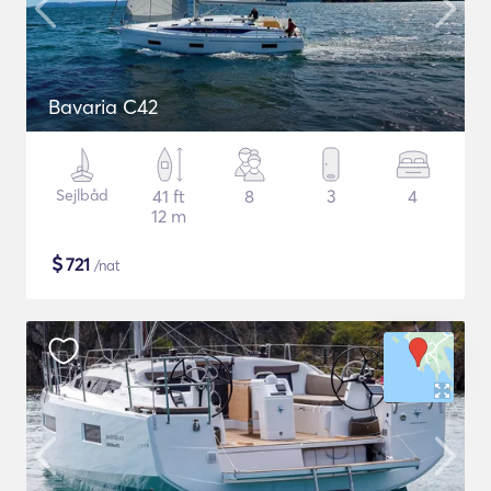
Bavaria C42
Sejlbåd
41 ft
8
3
4
12 m
$
721
/nat