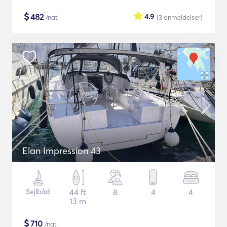
$
482
4.9
/nat
(3
anmeldelser
)
Elan Impression 43
Sejlbåd
44 ft
8
4
4
13 m
$
710
/nat