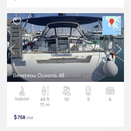
Beneteau Oceanis 48
Sejlbåd
48 ft
10
5
6
15 m
$
758
/nat