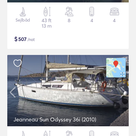
Sejlbåd
43 ft
8
4
4
13 m
$
507
/nat
Jeanneau Sun Odyssey 36i (2010)