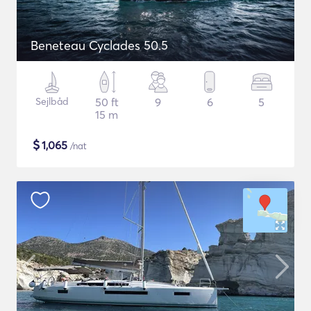
Beneteau Cyclades 50.5
Sejlbåd
50 ft
9
6
5
15 m
$
1,065
/nat