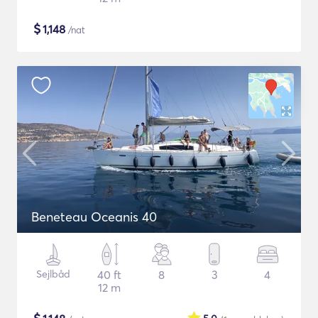
$
1,148
/nat
Beneteau Oceanis 40
Sejlbåd
40 ft
8
3
4
12 m