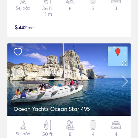
Sejlbåd
36 ft
6
3
3
11 m
$
442
/nat
Ocean Yachts Ocean Star 495
Sejlbåd
50 ft
8
4
4