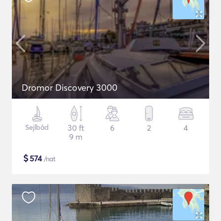
Dromor Discovery 3000
Sejlbåd
30 ft
6
2
4
9 m
$
574
/nat