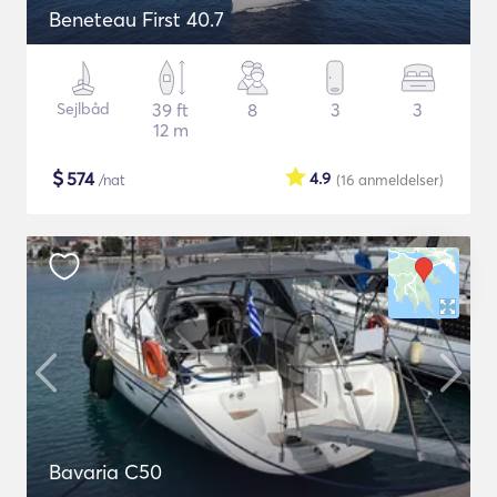
Beneteau First 40.7
Sejlbåd
39 ft
8
3
3
12 m
$
574
4.9
/nat
(16
anmeldelser
)
Bavaria C50