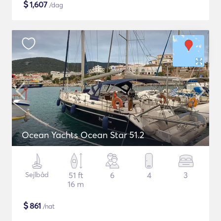
$
1,607
/dag
Ocean Yachts Ocean Star 51.2
Sejlbåd
51 ft
6
4
3
16 m
$
861
/nat