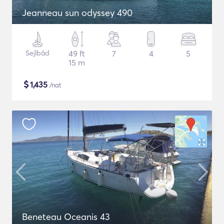
Jeanneau sun odyssey 490
Sejlbåd
49 ft
7
4
5
15 m
$
1,435
/nat
Beneteau Oceanis 43