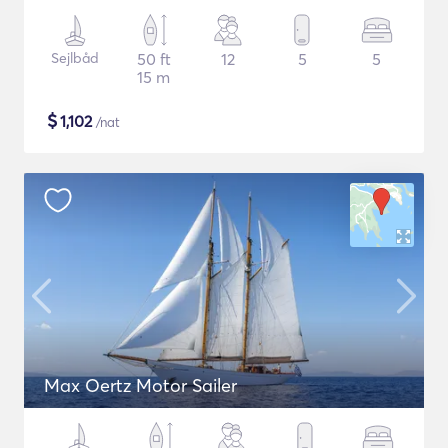
Sejlbåd
50 ft
12
5
5
15 m
$
1,102
/nat
Max Oertz Motor Sailer