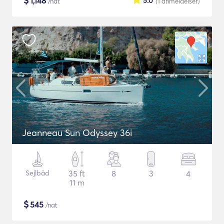
$
1,148
5.0
/nat
(1
anmeldelser
)
Jeanneau Sun Odyssey 36i
Sejlbåd
35 ft
8
3
4
11 m
$
545
/nat