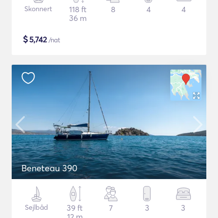
Skonnert
118 ft
8
4
4
36 m
$
5,742
/nat
Beneteau 390
Sejlbåd
39 ft
7
3
3
12 m