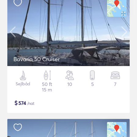
Bavaria 50 Cruiser
Sejlbåd
50 ft
10
5
7
15 m
$
574
/nat