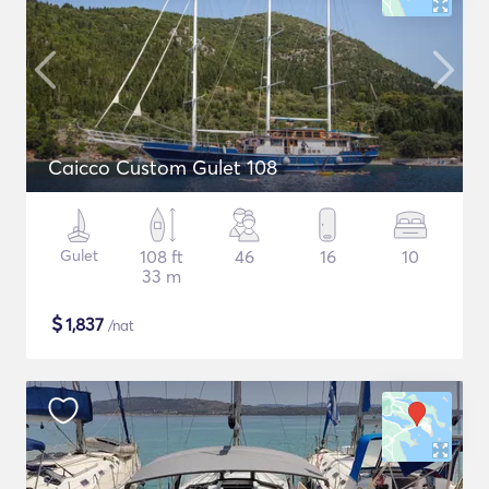
Caicco Custom Gulet 108
Gulet
108 ft
46
16
10
33 m
$
1,837
/nat