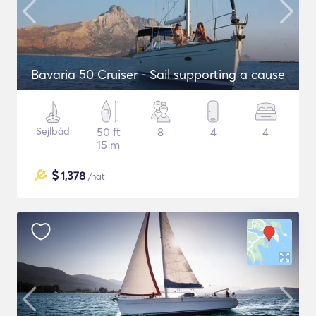
Bavaria 50 Cruiser - Sail supporting a cause
Sejlbåd
50 ft
8
4
4
15 m
$
1,378
/nat