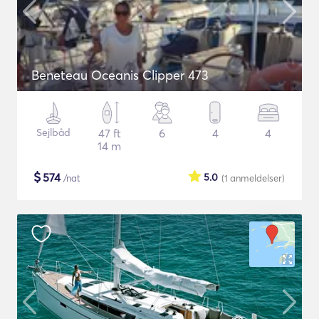
Beneteau Oceanis Clipper 473
Sejlbåd
47 ft
6
4
4
14 m
$
574
5.0
/nat
(1
anmeldelser
)