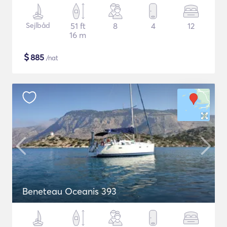
Sejlbåd
51 ft
8
4
12
16 m
$
885
/nat
Beneteau Oceanis 393