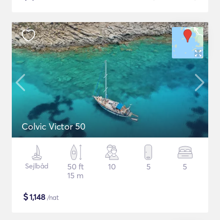
Colvic Victor 50
Sejlbåd
50 ft
10
5
5
15 m
$
1,148
/nat