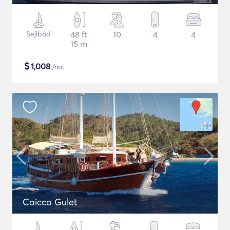
Sejlbåd
48 ft
10
4
4
15 m
$
1,008
/nat
Caicco Gulet