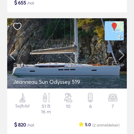
$
655
/nat
Jeanneau Sun Odyssey 519
Sejlbåd
51 ft
10
6
7
16 m
$
820
5.0
/nat
(2
anmeldelser
)