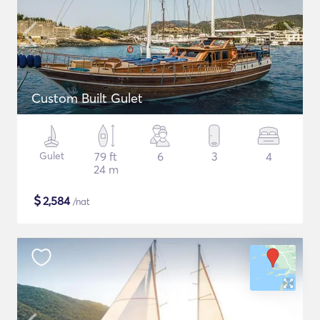
Custom Built Gulet
Gulet
79 ft
6
3
4
24 m
$
2,584
/nat