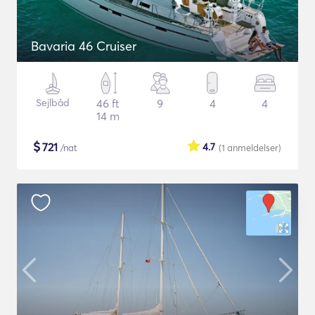
Bavaria 46 Cruiser
Sejlbåd
46 ft
9
4
4
14 m
$
721
4.7
/nat
(1
anmeldelser
)