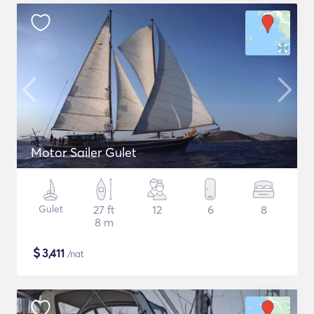
Motor Sailer Gulet
Gulet
27 ft
12
6
8
8 m
$
3,411
/nat