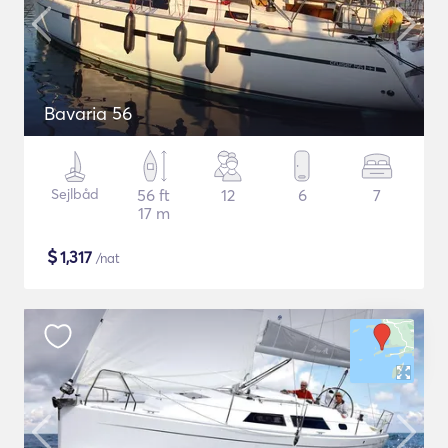
Bavaria 56
Sejlbåd
56 ft
12
6
7
17 m
$
1,317
/nat