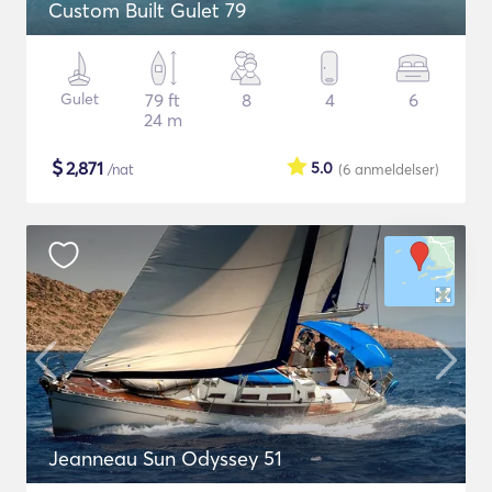
Custom Built Gulet 79
Gulet
79 ft
8
4
6
24 m
$
2,871
5.0
/nat
(6
anmeldelser
)
Jeanneau Sun Odyssey 51