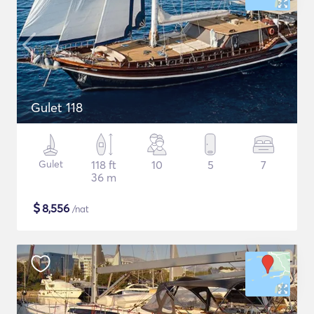
Gulet 118
Gulet
118 ft
10
5
7
36 m
$
8,556
/nat