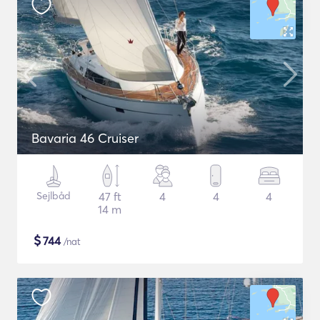
Bavaria 46 Cruiser
Sejlbåd
47 ft
4
4
4
14 m
$
744
/nat