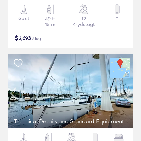
Gulet
49 ft
12
0
15 m
Krydstogt
$
2,693
/dag
Technical Details and Standard Equipment