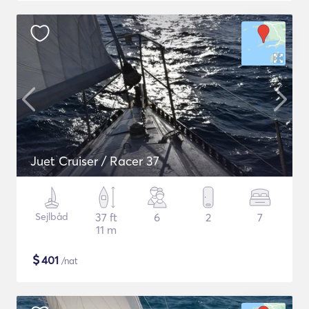
Juet Cruiser / Racer 37
Sejlbåd
37 ft
6
2
7
11 m
$
401
/nat