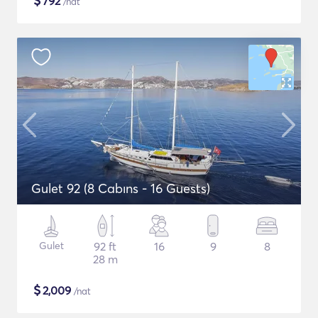
$
792
/nat
Gulet 92 (8 Cabıns - 16 Guests)
Gulet
92 ft
16
9
8
28 m
$
2,009
/nat