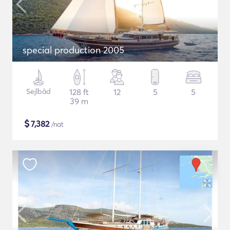
special production 2005
Sejlbåd
128 ft
12
5
5
39 m
$
7,382
/nat