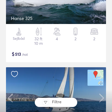
Hanse 325
Sejlbåd
32 ft
4
2
2
10 m
$
513
/nat
Filtre