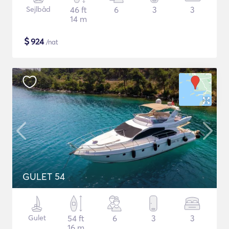
Sejlbåd
46 ft
6
3
3
14 m
$
924
/nat
GULET 54
Gulet
54 ft
6
3
3
16 m