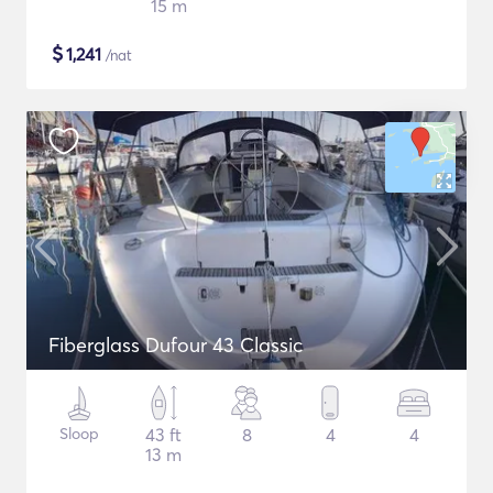
15 m
$
1,241
/nat
Fiberglass Dufour 43 Classic
Sloop
43 ft
8
4
4
13 m