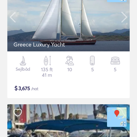
Greece Luxury Yacht
Sejlbåd
135 ft
10
5
5
41 m
$
3,675
/nat