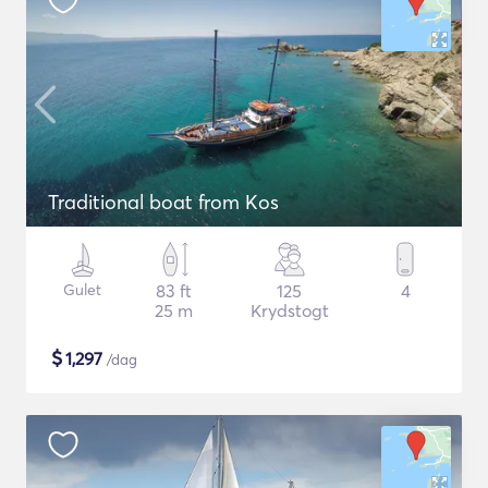
Traditional boat from Kos
Gulet
83 ft
125
4
25 m
Krydstogt
$
1,297
/dag