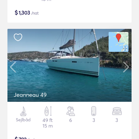
$
1,303
/nat
Jeanneau 49
Sejlbåd
49 ft
6
3
3
15 m