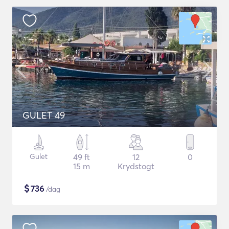
GULET 49
Gulet
49 ft
12
0
15 m
Krydstogt
$
736
/dag