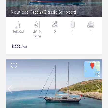
Nauticat Ketch (Classic Sailboat)
Sejlbåd
40 ft
2
1
1
12 m
$
229
/nat