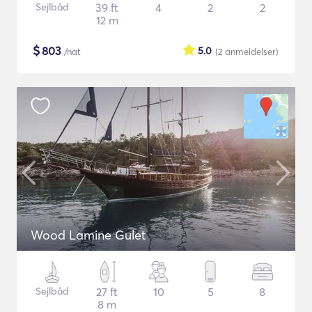
Sejlbåd
39 ft
4
2
2
12 m
$
803
5.0
/nat
(2
anmeldelser
)
Wood Lamine Gulet
Sejlbåd
27 ft
10
5
8
8 m