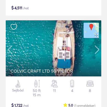
$
4,511
/nat
COLVIC CRAFT LTD 50 VICTOR
Sejlbåd
50 ft
11
4
8
15 m
$
1,722
5.0
/nat
(1
anmeldelser
)