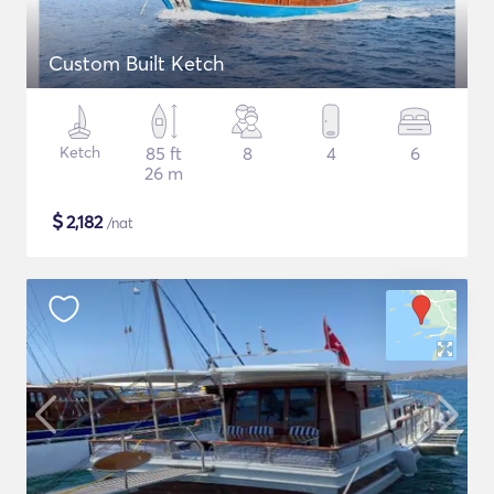
Custom Built Ketch
Ketch
85 ft
8
4
6
26 m
$
2,182
/nat