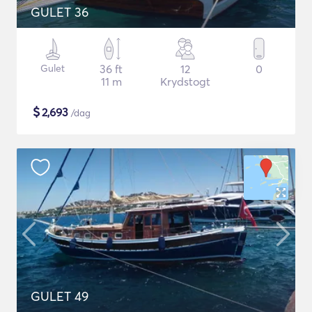
GULET 36
Gulet
36 ft
12
0
11 m
Krydstogt
$
2,693
/dag
GULET 49