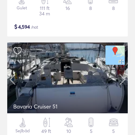
Gulet
111 ft
16
8
8
34 m
$
4,594
/nat
Bavaria Cruiser 51
Sejlbåd
49 ft
10
5
5