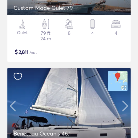
Custom Made Gulet 79
Gulet
79 ft
8
4
4
24 m
$
2,811
/nat
Beneteau Oceanis 46.1