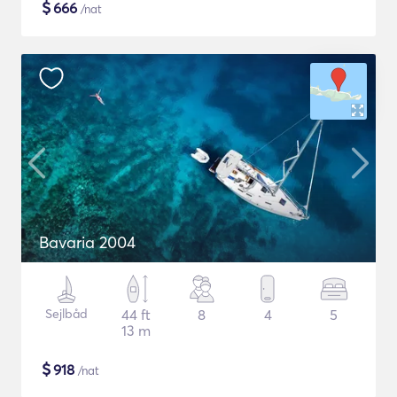
$
666
/nat
Bavaria 2004
Sejlbåd
44 ft
8
4
5
13 m
$
918
/nat