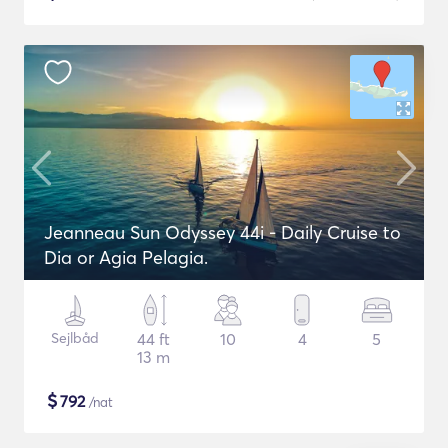
Jeanneau Sun Odyssey 44i - Daily Cruise to
Dia or Agia Pelagia.
Sejlbåd
44 ft
10
4
5
13 m
$
792
/nat