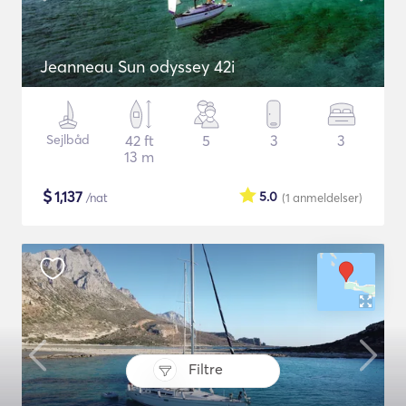
Jeanneau Sun odyssey 42i
Sejlbåd
42 ft
5
3
3
13 m
$
1,137
5.0
/nat
(1
anmeldelser
)
Filtre