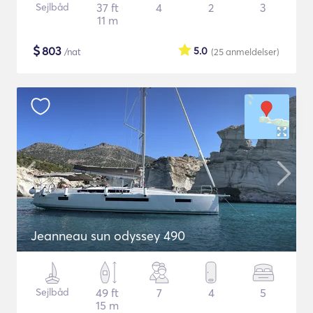
Sejlbåd
37 ft
4
2
3
11 m
$
803
5.0
/nat
(25
anmeldelser
)
Jeanneau sun odyssey 490
Sejlbåd
49 ft
7
4
5
15 m