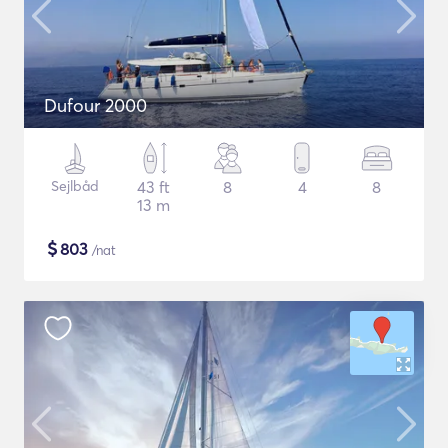
Dufour 2000
Sejlbåd
43 ft
8
4
8
13 m
$
803
/nat