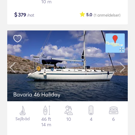
10 m
$
379
5.0
/nat
(1
anmeldelser
)
Bavaria 46 Holiday
Sejlbåd
46 ft
10
4
6
14 m