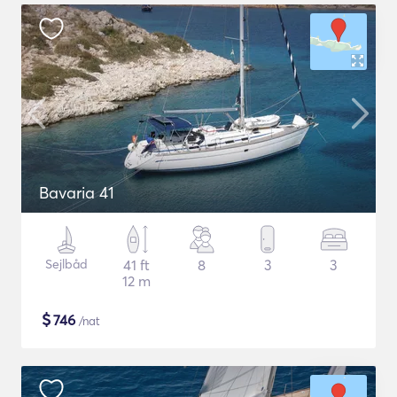
Bavaria 41
Sejlbåd
41 ft
8
3
3
12 m
$
746
/nat