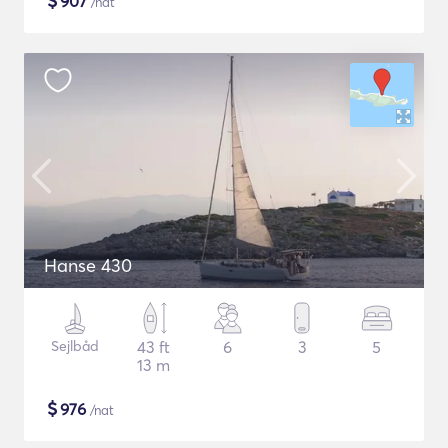
$
907
/nat
Hanse 430
Sejlbåd
43 ft
6
3
5
13 m
$
976
/nat