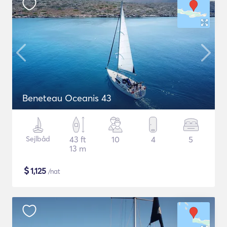
Beneteau Oceanis 43
Sejlbåd
43 ft
10
4
5
13 m
$
1,125
/nat