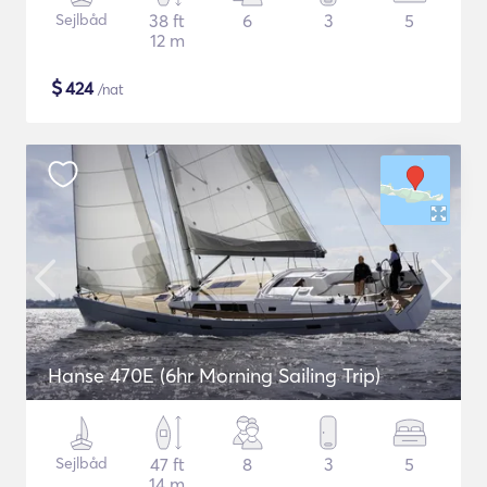
Sejlbåd
38 ft
6
3
5
12 m
$
424
/nat
Hanse 470E (6hr Morning Sailing Trip)
Sejlbåd
47 ft
8
3
5
14 m