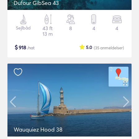
Dufour GibSea 43
Sejlbåd
43 ft
8
4
4
13 m
$
918
5.0
/nat
(35
anmeldelser
)
Wauquiez Hood 38