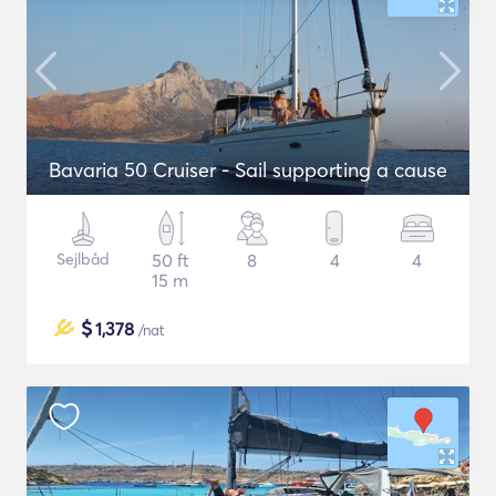
Bavaria 50 Cruiser - Sail supporting a cause
Sejlbåd
50 ft
8
4
4
15 m
$
1,378
/nat