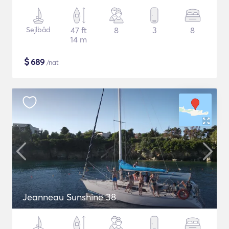
Sejlbåd
47 ft
8
3
8
14 m
$
689
/nat
Jeanneau Sunshine 38