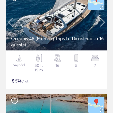
Oceanis 48 (Morning Trips to Dia isl.-up to 16
guests)
Sejlbåd
50 ft
16
5
7
15 m
$
574
/nat