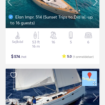
Elan Impr. 514 (Sunset Trips to Dia isl.-up
to 16 guests)
Sejlbåd
53 ft
16
5
6
16 m
$
574
5.0
/nat
(1
anmeldelser
)