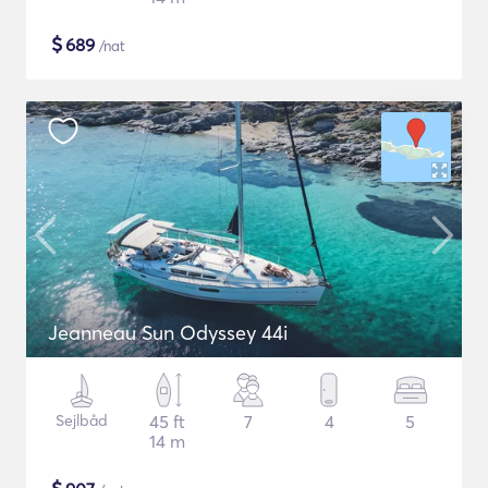
$
689
/nat
Jeanneau Sun Odyssey 44i
Sejlbåd
45 ft
7
4
5
14 m