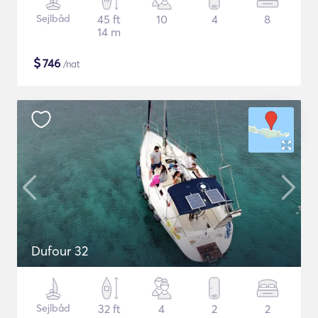
Sejlbåd
45 ft
10
4
8
14 m
$
746
/nat
Dufour 32
Sejlbåd
32 ft
4
2
2