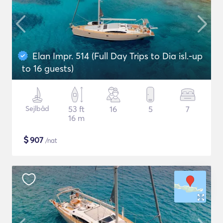
Elan Impr. 514 (Full Day Trips to Dia isl.-up
to 16 guests)
Sejlbåd
53 ft
16
5
7
16 m
$
907
/nat