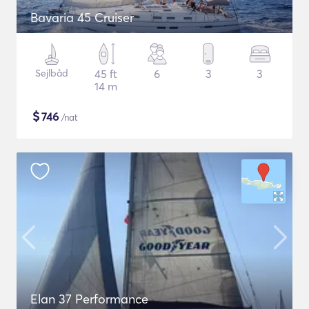
Bavaria 45 Cruiser
Sejlbåd
45 ft
6
3
3
14 m
$
746
/nat
Elan 37 Performance