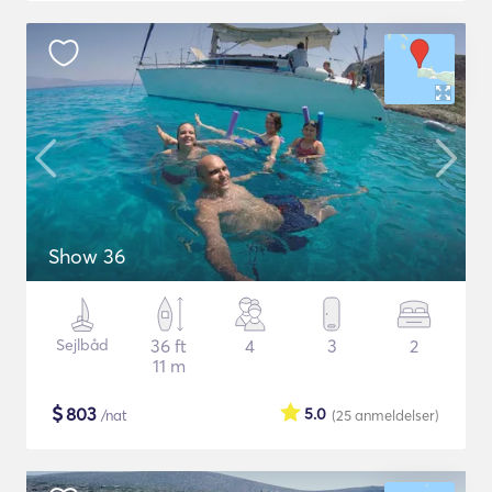
Show 36
Sejlbåd
36 ft
4
3
2
11 m
$
803
5.0
/nat
(25
anmeldelser
)