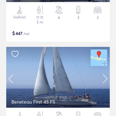
Sejlbåd
11 ft
6
3
2
3 m
$
447
/nat
Beneteau First 45 F5