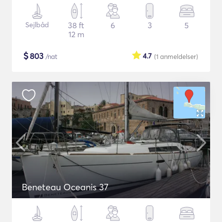
Sejlbåd
38 ft
6
3
5
12 m
$
803
4.7
/nat
(1
anmeldelser
)
Beneteau Oceanis 37