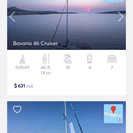
Bavaria 46 Cruiser
Sejlbåd
46 ft
10
4
7
14 m
$
631
/nat