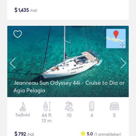
$
1,435
/nat
Jeanneau Sun Odyssey 44i - Cruise to Dia or
Agia Pelagia
Sejlbåd
44 ft
10
4
5
13 m
$
792
5.0
/nat
(1
anmeldelser
)