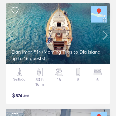
Elan Impr. 514 (Morning Trips to Dia island-
up to 16 guests)
Sejlbåd
53 ft
16
5
6
16 m
$
574
/nat