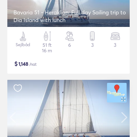
Bavaria 51 - Heraklion: Full day Sailing trip to
Dia Island with lunch
Sejlbåd
51 ft
6
3
3
16 m
$
1,148
/nat