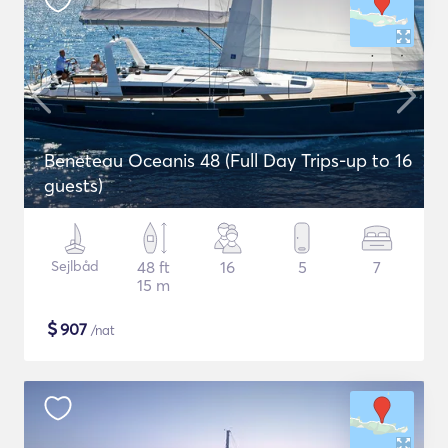
Beneteau Oceanis 48 (Full Day Trips-up to 16
guests)
Sejlbåd
48 ft
16
5
7
15 m
$
907
/nat