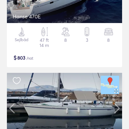
Hanse 470E
Sejlbåd
47 ft
8
3
8
14 m
$
803
/nat