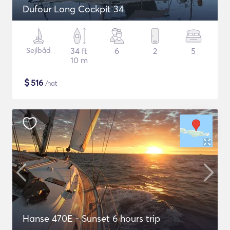
Dufour Long Cockpit 34
Sejlbåd
34 ft
6
2
5
10 m
$
516
/nat
Hanse 470E - Sunset 6 hours trip