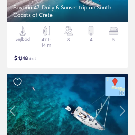
Bavaria 47_Daily & Sunset trip on South
Coasts of Crete
Sejlbåd
47 ft
8
4
5
14 m
$
1,148
/nat