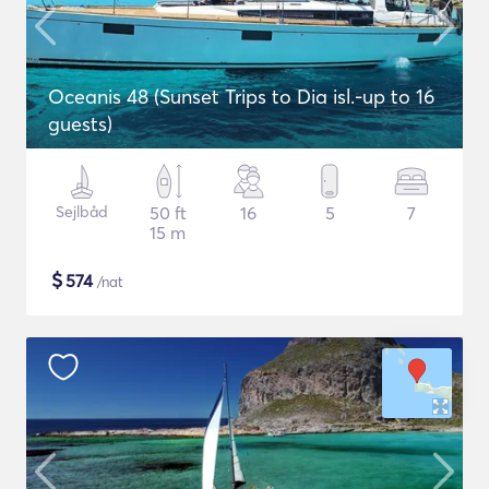
Oceanis 48 (Sunset Trips to Dia isl.-up to 16
guests)
Sejlbåd
50 ft
16
5
7
15 m
$
574
/nat