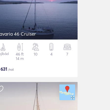
avaria 46 Cruiser
ejlbåd
46 ft
10
4
7
14 m
$
631
/nat