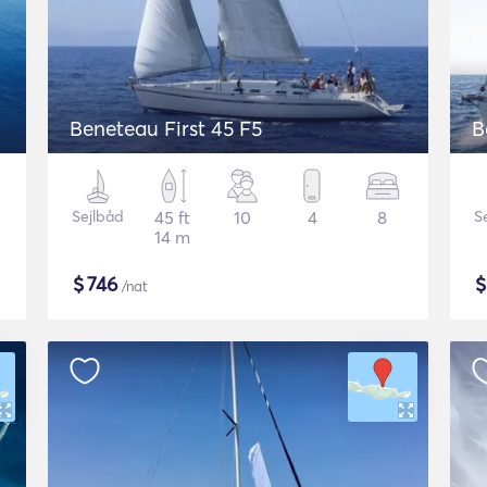
Beneteau First 45 F5
B
Sejlbåd
45 ft
10
4
8
S
14 m
$
746
/nat