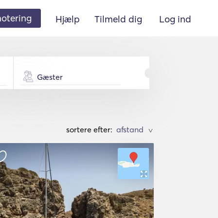
 notering
Hjælp
Tilmeld dig
Log ind
Gæster
sortere efter:
>