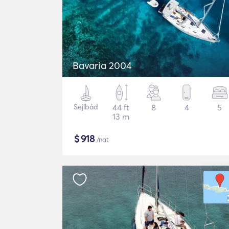
Bavaria 2004
Sejlbåd
44 ft
8
4
5
13 m
$
918
/nat