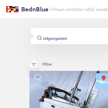
BednBlue
| Prisen omfatter altid besæ
Filtre