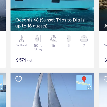
Oceanis 48 (Sunset Trips to Dia isl.-
up to 16 guests)
J
Sejlbåd
50 ft
16
5
7
S
15 m
$
574
/nat