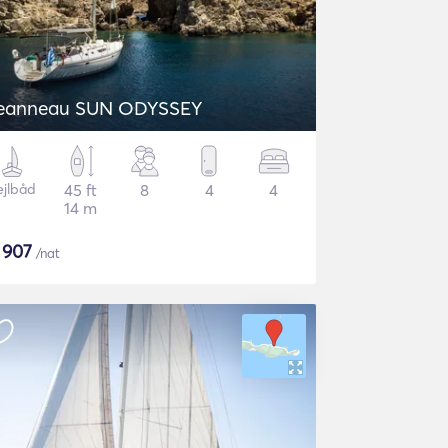
eanneau SUN ODYSSEY
ejlbåd
45 ft
8
4
4
14 m
$
907
/nat