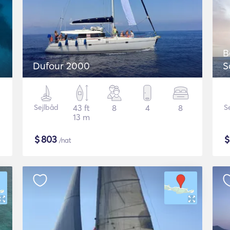
B
Dufour 2000
S
Sejlbåd
43 ft
8
4
8
S
13 m
$
803
/nat