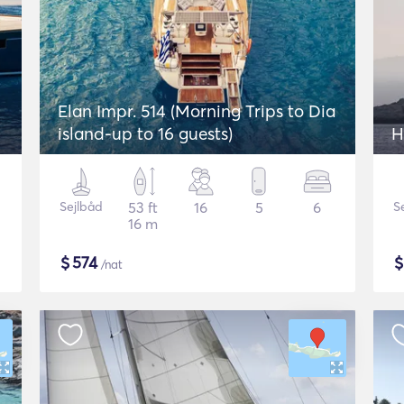
Elan Impr. 514 (Morning Trips to Dia
island-up to 16 guests)
H
Sejlbåd
53 ft
16
5
6
S
16 m
$
574
/nat