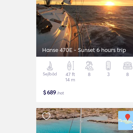
Hanse 470E - Sunset 6 hours trip
Sejlbåd
47 ft
8
3
8
14 m
$
689
/nat