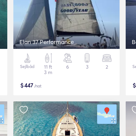
Elan 37 Performance
B
Sejlbåd
11 ft
6
3
2
S
3 m
$
447
/nat