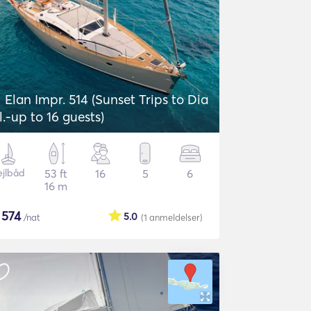
Elan Impr. 514 (Sunset Trips to Dia
sl.-up to 16 guests)
ejlbåd
53 ft
16
5
6
16 m
$
574
5.0
/nat
(1
anmeldelser
)