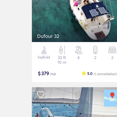
Dufour 32
Sejlbåd
32 ft
4
2
2
10 m
$
379
5.0
/nat
(1
anmeldelser
)