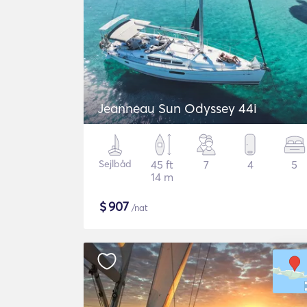
Jeanneau Sun Odyssey 44i
Sejlbåd
45 ft
7
4
5
14 m
$
907
/nat