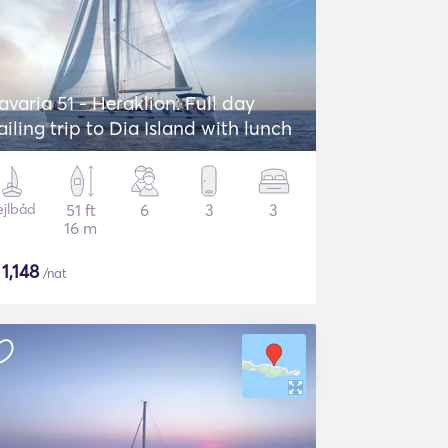
avaria 51 - Heraklion: Full day
ailing trip to Dia Island with lunch
ejlbåd
51 ft
6
3
3
16 m
$
1,148
/nat