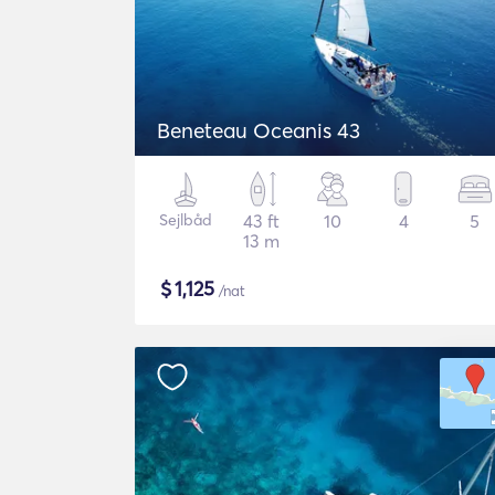
Beneteau Oceanis 43
Sejlbåd
43 ft
10
4
5
13 m
$
1,125
/nat