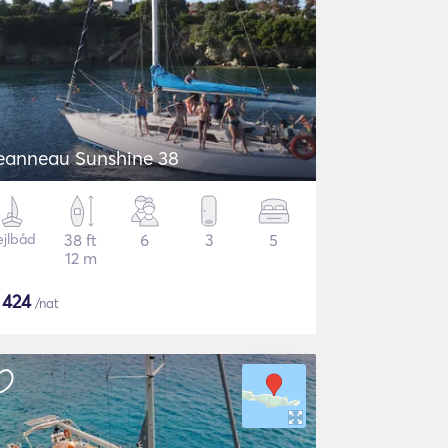
eanneau Sunshine 38
ejlbåd
38 ft
6
3
5
12 m
$
424
/nat