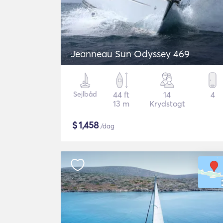
Jeanneau Sun Odyssey 469
Sejlbåd
44 ft
14
4
13 m
Krydstogt
$
1,458
/dag