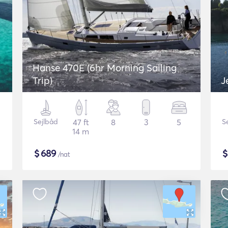
Hanse 470E (6hr Morning Sailing
Trip)
J
Sejlbåd
47 ft
8
3
5
S
14 m
$
689
/nat