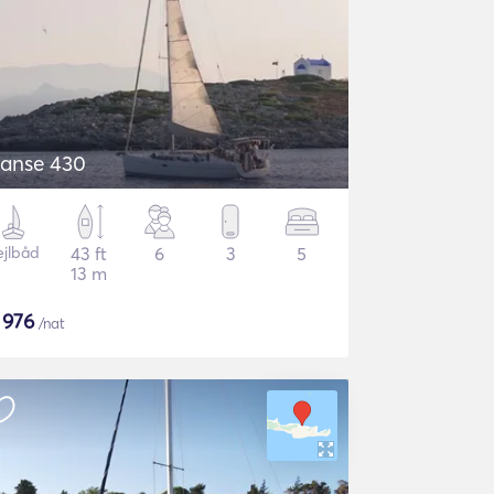
anse 430
ejlbåd
43 ft
6
3
5
13 m
$
976
/nat