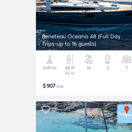
Beneteau Oceanis 48 (Full Day
Trips-up to 16 guests)
Sejlbåd
48 ft
16
5
7
15 m
$
907
/nat