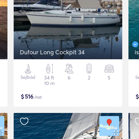
Dufour Long Cockpit 34
i
Sejlbåd
34 ft
6
2
5
S
10 m
$
516
/nat