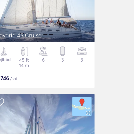
avaria 45 Cruiser
ejlbåd
45 ft
6
3
3
14 m
$
746
/nat