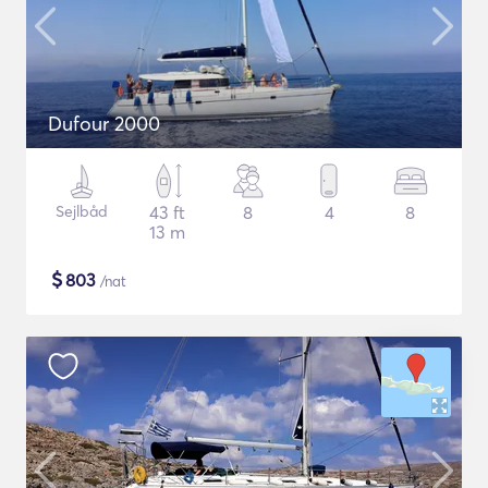
Dufour 2000
Sejlbåd
43 ft
8
4
8
13 m
$
803
/nat