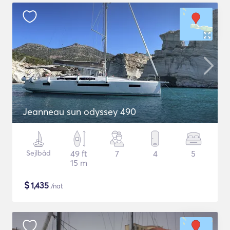
Jeanneau sun odyssey 490
Sejlbåd
49 ft
7
4
5
15 m
$
1,435
/nat