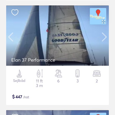
Elan 37 Performance
Sejlbåd
11 ft
6
3
2
3 m
$
447
/nat