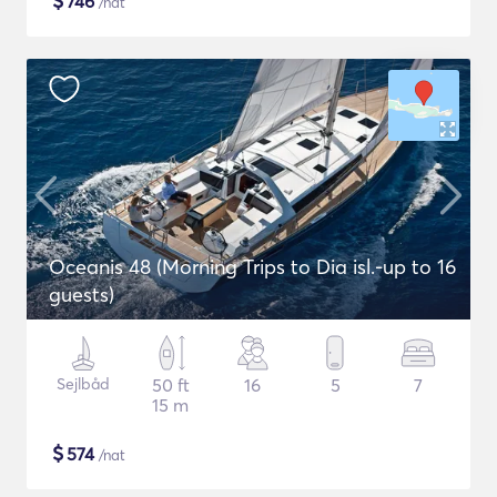
$
746
/nat
Oceanis 48 (Morning Trips to Dia isl.-up to 16
guests)
Sejlbåd
50 ft
16
5
7
15 m
$
574
/nat