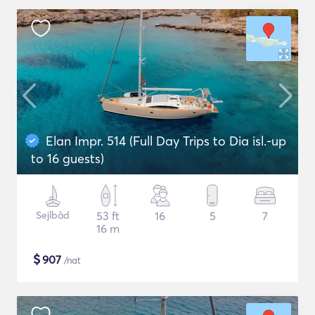
Elan Impr. 514 (Full Day Trips to Dia isl.-up
to 16 guests)
Sejlbåd
53 ft
16
5
7
16 m
$
907
/nat