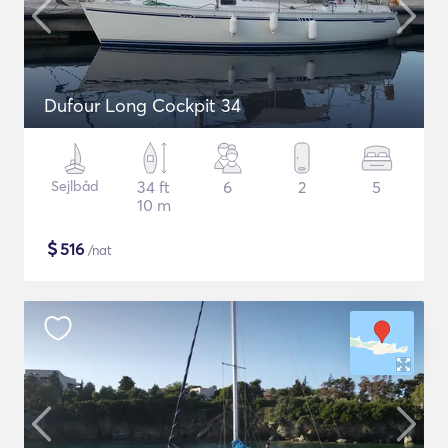
Dufour Long Cockpit 34
Sejlbåd
34 ft
6
2
5
10 m
$
516
/nat