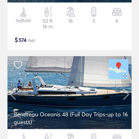
Sejlbåd
53 ft
16
5
6
16 m
$
574
/nat
Beneteau Oceanis 48 (Full Day Trips-up to 16
guests)