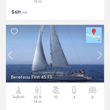
14 m
$
631
/nat
Beneteau First 45 F5
Sejlbåd
45 ft
10
4
8
14 m