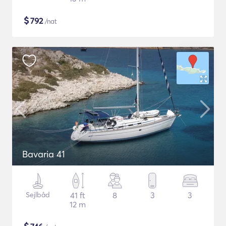
$
792
/nat
Bavaria 41
Sejlbåd
41 ft
8
3
3
12 m