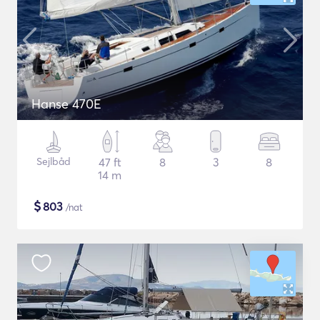
Hanse 470E
Sejlbåd
47 ft
8
3
8
14 m
$
803
/nat