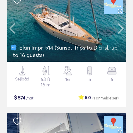
Elan Impr. 514 (Sunset Trips to Dia isl.-up
to 16 guests)
Sejlbåd
53 ft
16
5
6
16 m
$
574
5.0
/nat
(1
anmeldelser
)