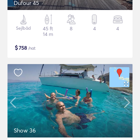
Dufour 45
Sejlbåd
45 ft
8
4
4
14 m
$
758
/nat
Show 36