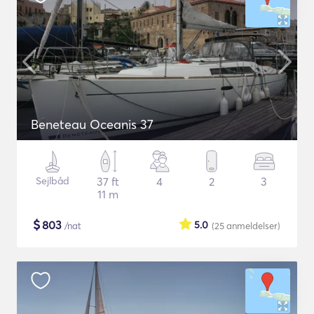
Beneteau Oceanis 37
Sejlbåd
37 ft
4
2
3
11 m
$
803
5.0
/nat
(25
anmeldelser
)