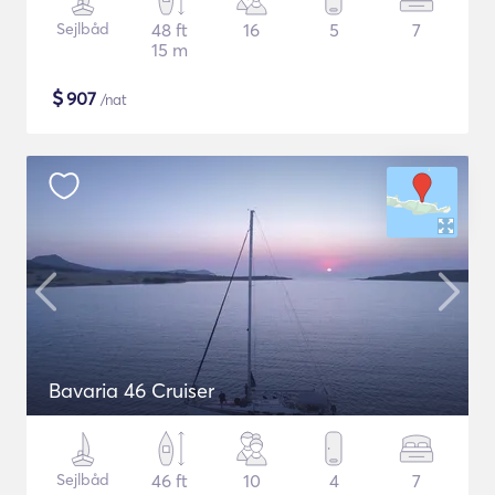
Sejlbåd
48 ft
16
5
7
15 m
$
907
/nat
Bavaria 46 Cruiser
Sejlbåd
46 ft
10
4
7