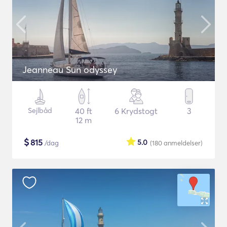
Jeanneau Sun odyssey
Sejlbåd
40 ft
6 Krydstogt
3
12 m
$
815
5.0
/dag
(180
anmeldelser
)