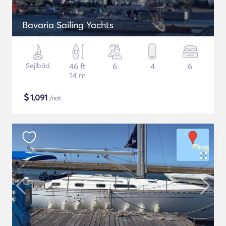
Bavaria Sailing Yachts
Sejlbåd
46 ft
6
4
6
14 m
$
1,091
/nat