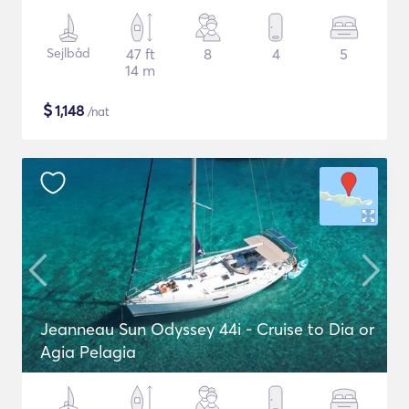
Sejlbåd
47 ft
8
4
5
14 m
$
1,148
/nat
Jeanneau Sun Odyssey 44i - Cruise to Dia or
Agia Pelagia