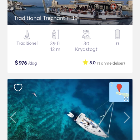
Traditional Trechantiri 39
Traditionel
39 ft
30
0
12 m
Krydstogt
$
976
5.0
/dag
(1
anmeldelser
)