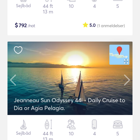
Sejlbåd
44 ft
10
4
5
13 m
$
792
5.0
/nat
(1
anmeldelser
)
Jeanneau Sun Odyssey 44i - Daily Cruise to
Dia or Agia Pelagia.
Sejlbåd
44 ft
10
4
5
13 m