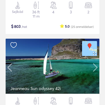
Sejlbåd
36 ft
4
3
2
11 m
$
803
5.0
/nat
(25
anmeldelser
)
Jeanneau Sun odyssey 42i