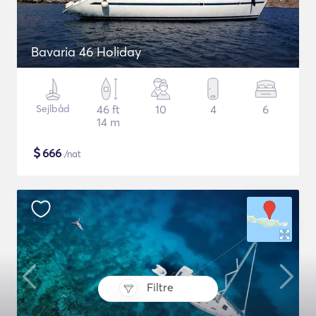
Bavaria 46 Holiday
Sejlbåd
46 ft
10
4
6
14 m
$
666
/nat
Filtre