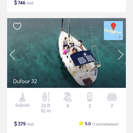
$
746
/nat
Dufour 32
Sejlbåd
32 ft
4
2
2
10 m
$
379
5.0
/nat
(1
anmeldelser
)