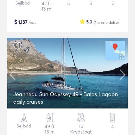
Sejlbåd
42 ft
5
3
3
13 m
$
1,137
5.0
/nat
(1
anmeldelser
)
Jeanneau Sun Odyssey 49 - Balos Lagoon
daily cruises
Sejlbåd
49 ft
10
4
15 m
Krydstogt