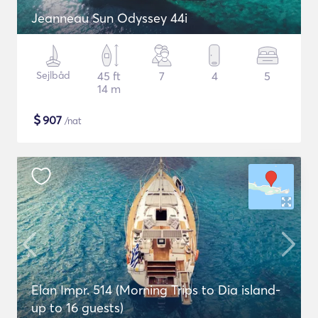
Jeanneau Sun Odyssey 44i
Sejlbåd
45 ft
7
4
5
14 m
$
907
/nat
Elan Impr. 514 (Morning Trips to Dia island-
up to 16 guests)