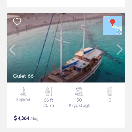
Gulet 66
Sejlbåd
66 ft
50
0
20 m
Krydstogt
$
4,364
/dag