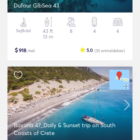
Dufour GibSea 43
Sejlbåd
43 ft
8
4
4
13 m
$
918
5.0
/nat
(35
anmeldelser
)
Bavaria 47_Daily & Sunset trip on South
Coasts of Crete