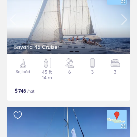
Bavaria 45 Cruiser
Sejlbåd
45 ft
6
3
3
14 m
$
746
/nat