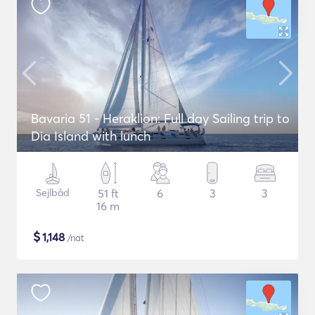
Bavaria 51 - Heraklion: Full day Sailing trip to
Dia Island with lunch
Sejlbåd
51 ft
6
3
3
16 m
$
1,148
/nat