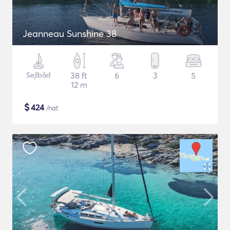
Jeanneau Sunshine 38
Sejlbåd
38 ft
6
3
5
12 m
$
424
/nat