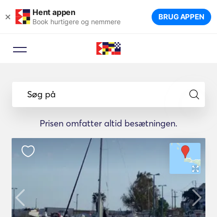
Hent appen
×
BRUG APPEN
Book hurtigere og nemmere
Søg på
Prisen omfatter altid besætningen.