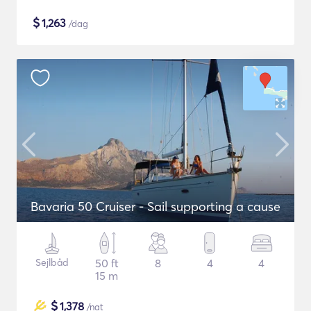
$
1,263
/dag
Bavaria 50 Cruiser - Sail supporting a cause
Sejlbåd
50 ft
8
4
4
15 m
$
1,378
/nat