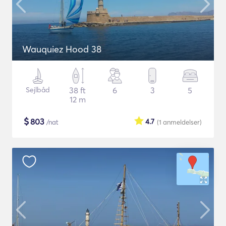
Wauquiez Hood 38
Sejlbåd
38 ft
6
3
5
12 m
$
803
4.7
/nat
(1
anmeldelser
)